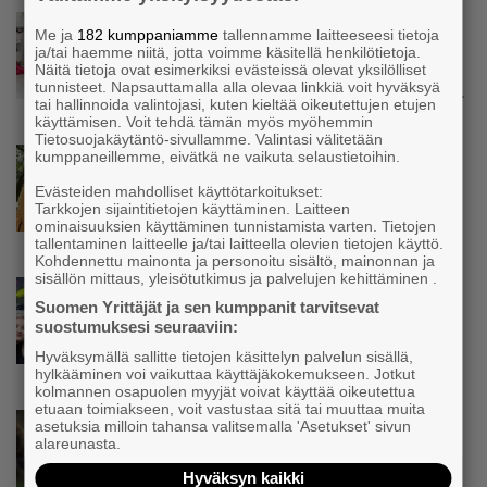
Uutinen
Me ja
182 kumppaniamme
tallennamme laitteeseesi tietoja
Kolmesta syövästä, uupumuksista ja
ja/tai haemme niitä, jotta voimme käsitellä henkilötietoja.
syömishäiriöstä selvinnyt Mira Rinne: ”Kun
Näitä tietoja ovat esimerkiksi evästeissä olevat yksilölliset
tunnisteet. Napsauttamalla alla olevaa linkkiä voit hyväksyä
olen katsonut useasti kuolemaa silmiin, olen
tai hallinnoida valintojasi, kuten kieltää oikeutettujen etujen
oppinut kestämään myös yrittäjyyteen
käyttämisen. Voit tehdä tämän myös myöhemmin
kuuluvaa epävarmuutta”
Tietosuojakäytäntö-sivullamme. Valintasi välitetään
Uutinen
kumppaneillemme, eivätkä ne vaikuta selaustietoihin.
Siivousyrittäjän työntekijä joutuu
Evästeiden mahdolliset käyttötarkoitukset:
matkustamaan yli 300 kilometriä
Tarkkojen sijaintitietojen käyttäminen. Laitteen
suorittaakseen ajokortin – ”Ei aja syrjäseudun
ominaisuuksien käyttäminen tunnistamista varten. Tietojen
etua”
tallentaminen laitteelle ja/tai laitteella olevien tietojen käyttö.
Kohdennettu mainonta ja personoitu sisältö, mainonnan ja
sisällön mittaus, yleisötutkimus ja palvelujen kehittäminen .
Uutinen
Suomen Yrittäjät ja sen kumppanit tarvitsevat
Isät opettelevat kampauksia oluen äärellä –
suostumuksesi seuraaviin:
Voimamiehen lettivideot poikivat yrittäjälle
satoja yhteydenottoja
Hyväksymällä sallitte tietojen käsittelyn palvelun sisällä,
hylkääminen voi vaikuttaa käyttäjäkokemukseen. Jotkut
kolmannen osapuolen myyjät voivat käyttää oikeutettua
etuaan toimiakseen, voit vastustaa sitä tai muuttaa muita
Uutinen
asetuksia milloin tahansa valitsemalla 'Asetukset' sivun
alareunasta.
Koneyrittäjät: Lainsäädännössä ”villisian
mentävä porsaanreikä” – ”Rajoitusten
Hyväksyn kaikki