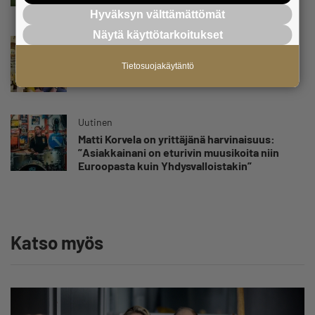
vahingot eivät voi jäädä vain yksittäisen
yrittäjän harteille”
Hyväksyn välttämättömät
Näytä käyttötarkoitukset
Uutinen
Yrittäjien Mikael Pentikäiseltä YEL-varoitus
Tietosuojakäytäntö
hallitukselle: ”Voi tulla ikävä yllätys”
Uutinen
Matti Korvela on yrittäjänä harvinaisuus:
”Asiakkainani on eturivin muusikoita niin
Euroopasta kuin Yhdysvalloistakin”
Katso myös