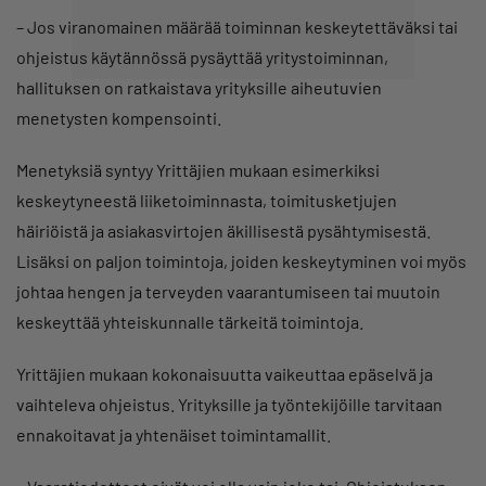
– Jos viranomainen määrää toiminnan keskeytettäväksi tai
ohjeistus käytännössä pysäyttää yritystoiminnan,
hallituksen on ratkaistava yrityksille aiheutuvien
menetysten kompensointi.
Menetyksiä syntyy Yrittäjien mukaan esimerkiksi
keskeytyneestä liiketoiminnasta, toimitusketjujen
häiriöistä ja asiakasvirtojen äkillisestä pysähtymisestä.
Lisäksi on paljon toimintoja, joiden keskeytyminen voi myös
johtaa hengen ja terveyden vaarantumiseen tai muutoin
keskeyttää yhteiskunnalle tärkeitä toimintoja.
Yrittäjien mukaan kokonaisuutta vaikeuttaa epäselvä ja
vaihteleva ohjeistus. Yrityksille ja työntekijöille tarvitaan
ennakoitavat ja yhtenäiset toimintamallit.