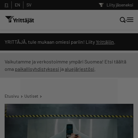
FI
EN
SV
Liity jäseneksi
Hae sivustolta tai kysy suoraan
YRITTÄJÄ, tule mukaan omiesi pariin! Liity
Yrittäjiin
.
Yrittäjien tekoälyltä
Vaikutamme ja verkostoimme ympäri Suomea! Etsi täältä
oma
paikallisyhdistyksesi
ja
aluejärjestösi
.
Hae
Suodata hakutuloksia: näytä kaikki sisältö
Etusivu
Uutiset