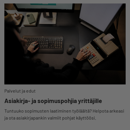
Palvelut ja edut
Asiakirja- ja sopimuspohjia yrittäjille
Tuntuuko sopimusten laatiminen työläältä? Helpota arkeasi
ja ota asiakirjapankin valmiit pohjat käyttöösi.