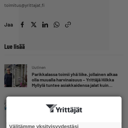
toimitus@yrittajat.fi
Jaa
Lue lisää
Uutinen
Parikkalassa toimii yhä liike, jollainen alkaa
olla muualla harvinaisuus – Yrittäjä Hilkka
Myllylä tuntee asiakkaidensa jalat kuin
omansa
Uutinen
Nämä yritykset nousivat AAA-luokkaan –
Katso lista
Välitämme yksityisyydestäsi