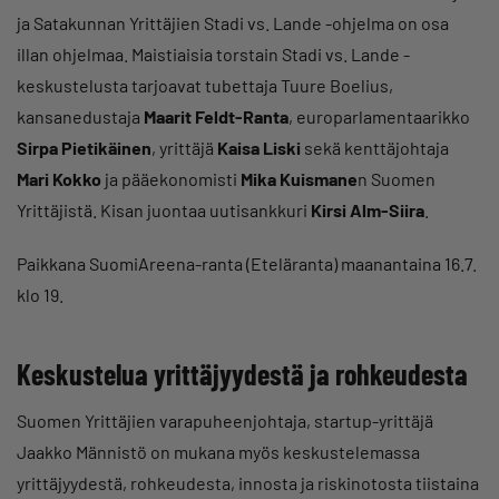
ja Satakunnan Yrittäjien Stadi vs. Lande -ohjelma on osa
illan ohjelmaa. Maistiaisia torstain Stadi vs. Lande -
keskustelusta tarjoavat tubettaja Tuure Boelius,
kansanedustaja
Maarit Feldt-Ranta
, europarlamentaarikko
Sirpa Pietikäinen
, yrittäjä
Kaisa Liski
sekä kenttäjohtaja
Mari Kokko
ja pääekonomisti
Mika Kuismane
n Suomen
Yrittäjistä. Kisan juontaa uutisankkuri
Kirsi Alm-Siira
.
Paikkana SuomiAreena-ranta (Eteläranta) maanantaina 16.7.
klo 19.
Keskustelua yrittäjyydestä ja rohkeudesta
Suomen Yrittäjien varapuheenjohtaja, startup-yrittäjä
Jaakko Männistö on mukana myös keskustelemassa
yrittäjyydestä, rohkeudesta, innosta ja riskinotosta tiistaina