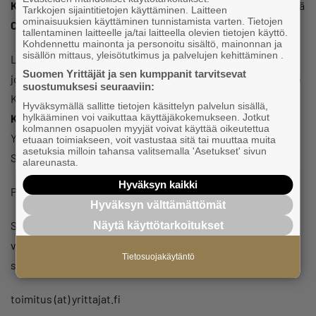
Kuusiluoma
ja Suomen Yrittäjien varapuheenjohtaja, yrittäjä
Tarkkojen sijaintitietojen käyttäminen. Laitteen
ominaisuuksien käyttäminen tunnistamista varten. Tietojen
Carita Orlando
.
tallentaminen laitteelle ja/tai laitteella olevien tietojen käyttö.
Kohdennettu mainonta ja personoitu sisältö, mainonnan ja
sisällön mittaus, yleisötutkimus ja palvelujen kehittäminen .
Landen puolta pitävät kansanedustaja
Antti Kaikkosen
Suomen Yrittäjät ja sen kumppanit tarvitsevat
johdolla tv:stä tutut yrittäjät Rita Niemi-Manninen ja Sampo
suostumuksesi seuraaviin:
Kaulanen ja Satakunnan Yrittäjien toimitusjohtaja
Markku
Hyväksymällä sallitte tietojen käsittelyn palvelun sisällä,
Kivinen
. Kisan juontavat yrittäjä
Anna Perho
ja Suomen
hylkääminen voi vaikuttaa käyttäjäkokemukseen. Jotkut
kolmannen osapuolen myyjät voivat käyttää oikeutettua
Yrittäjien toimitusjohtaja
Mikael Pentikäine
n. Mukana myös
etuaan toimiakseen, voit vastustaa sitä tai muuttaa muita
asetuksia milloin tahansa valitsemalla 'Asetukset' sivun
Suomen Yrittäjien puheenjohtaja, yrittäjä
Jyrki Mäkynen
.
alareunasta.
Hyväksyn kaikki
Paikkana Antinkatu 5 torstaina 19.7. klo 13.
Hyväksyn välttämättömät
SuomiAreena järjestetään tänä kesänä jo 13. kerran. Tänä
Näytä käyttötarkoitukset
vuonna pääteemoina ovat turvallisuus, vastuullisuus ja
Tietosuojakäytäntö
suvaitsevaisuus.
toimitus (at) yrittajat.fi