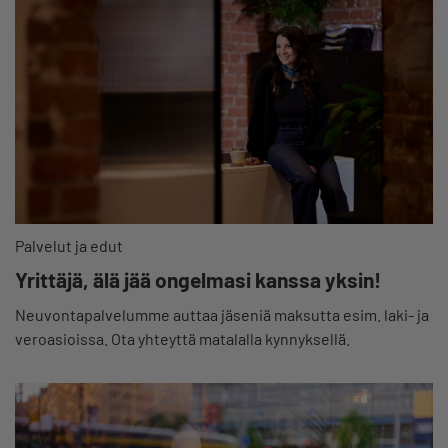
Palvelut ja edut
Yrittäjä, älä jää ongelmasi kanssa yksin!
Neuvontapalvelumme auttaa jäseniä maksutta esim. laki- ja
veroasioissa. Ota yhteyttä matalalla kynnyksellä.