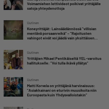
Voimamiehen lettivideot poikivat yrittäjälle
satoja yhteydenottoja
Uutinen
Koneyrittäjät: Lainsäädännössä ”villisian
mentävä porsaanreikä” – ”Rajoitusten
vahingot eivät voi jäädä vain yksittäisen
yrittäjän harteille”
Uutinen
Yrittäjien Mikael Pentikäiseltä YEL-varoitus
hallitukselle: ”Voi tulla ikävä yllätys”
Uutinen
Matti Korvela on yrittäjänä harvinaisuus:
”Asiakkainani on eturivin muusikoita niin
Euroopasta kuin Yhdysvalloistakin”