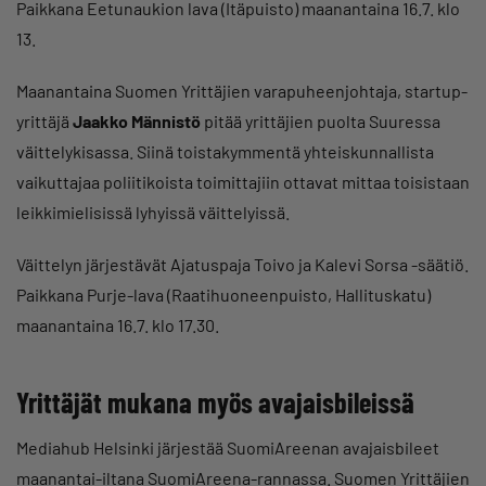
Paikkana Eetunaukion lava (Itäpuisto) maanantaina 16.7. klo
13.
Maanantaina Suomen Yrittäjien varapuheenjohtaja, startup-
yrittäjä
Jaakko Männistö
pitää yrittäjien puolta Suuressa
väittelykisassa. Siinä toistakymmentä yhteiskunnallista
vaikuttajaa poliitikoista toimittajiin ottavat mittaa toisistaan
leikkimielisissä lyhyissä väittelyissä.
Väittelyn järjestävät Ajatuspaja Toivo ja Kalevi Sorsa -säätiö.
Paikkana Purje-lava (Raatihuoneenpuisto, Hallituskatu)
maanantaina 16.7. klo 17.30.
Yrittäjät mukana myös avajaisbileissä
Mediahub Helsinki järjestää SuomiAreenan avajaisbileet
maanantai-iltana SuomiAreena-rannassa. Suomen Yrittäjien