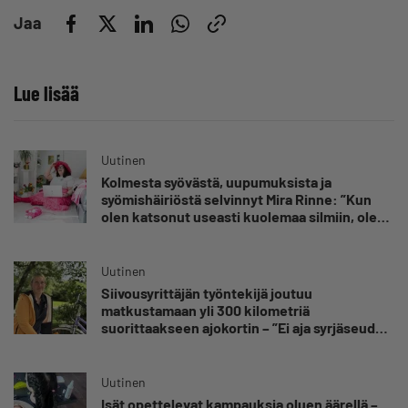
Jaa
Lue lisää
Uutinen
Kolmesta syövästä, uupumuksista ja
syömishäiriöstä selvinnyt Mira Rinne: ”Kun
olen katsonut useasti kuolemaa silmiin, olen
oppinut kestämään myös yrittäjyyteen
kuuluvaa epävarmuutta”
Uutinen
Siivousyrittäjän työntekijä joutuu
matkustamaan yli 300 kilometriä
suorittaakseen ajokortin – ”Ei aja syrjäseudun
etua”
Uutinen
Isät opettelevat kampauksia oluen äärellä –