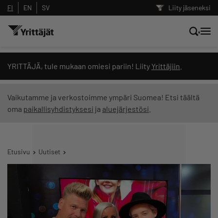
FI
EN
SV
Liity jäseneksi
Hae sivustolta tai kysy suoraan
YRITTÄJÄ, tule mukaan omiesi pariin! Liity
Yrittäjiin
.
Yrittäjien tekoälyltä
Vaikutamme ja verkostoimme ympäri Suomea! Etsi täältä
oma
paikallisyhdistyksesi
ja
aluejärjestösi
.
Hae
Suodata hakutuloksia: näytä kaikki sisältö
Etusivu
Uutiset