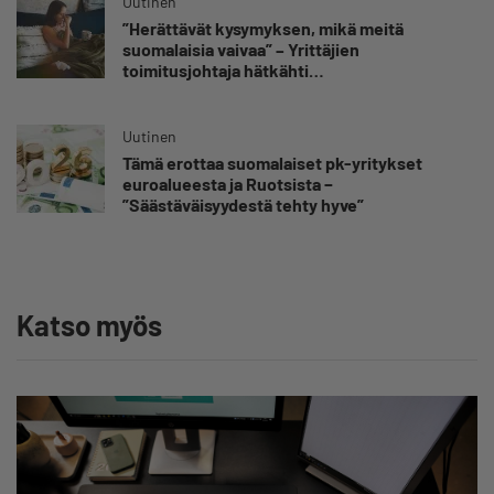
Uutinen
”Herättävät kysymyksen, mikä meitä
suomalaisia vaivaa” – Yrittäjien
toimitusjohtaja hätkähti
sairauspoissaolotilastoa
Uutinen
Tämä erottaa suomalaiset pk-yritykset
euroalueesta ja Ruotsista −
”Säästäväisyydestä tehty hyve”
Katso myös