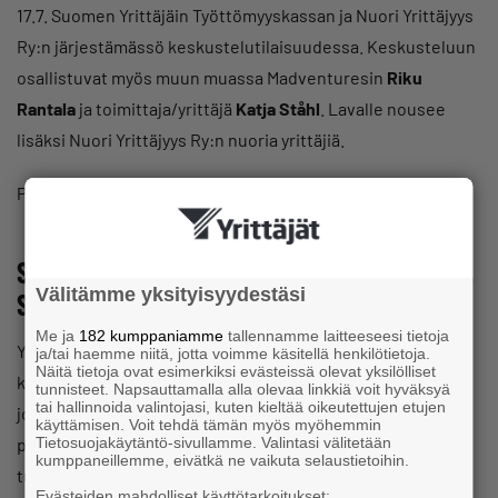
17.7. Suomen Yrittäjäin Työttömyyskassan ja Nuori Yrittäjyys
Ry:n järjestämässö keskustelutilaisuudessa. Keskusteluun
osallistuvat myös muun muassa Madventuresin
Riku
Rantala
ja toimittaja/yrittäjä
Katja Ståhl
. Lavalle nousee
lisäksi Nuori Yrittäjyys Ry:n nuoria yrittäjiä.
Paikkana Kauppakeskus Puuvilla, Pori tiistaina 17.7. klo 10.
Stadi vs. Lande huipentaa Yrittäjien
Välitämme yksityisyydestäsi
SuomiAreenan
Me ja
182 kumppaniamme
tallennamme laitteeseesi tietoja
Yrittäjien SuomiAreena-viikon huipentaa torstaina 19.7.
ja/tai haemme niitä, jotta voimme käsitellä henkilötietoja.
Näitä tietoja ovat esimerkiksi evästeissä olevat yksilölliset
käytävä leikkimielinen kisa Stadi vs. Lande. Stadin
tunnisteet. Napsauttamalla alla olevaa linkkiä voit hyväksyä
tai hallinnoida valintojasi, kuten kieltää oikeutettujen etujen
joukkuetta johtaa Helsingin puolesta ääntä pitänyt
käyttämisen. Voit tehdä tämän myös myöhemmin
pormestari
Jan Vapaavuori
. Hänen joukkueessaan kisaavat
Tietosuojakäytäntö-sivullamme. Valintasi välitetään
kumppaneillemme, eivätkä ne vaikuta selaustietoihin.
tubettaja Tuure Boelius, näyttelijä ja yrittäjä
Maria
Evästeiden mahdolliset käyttötarkoitukset: