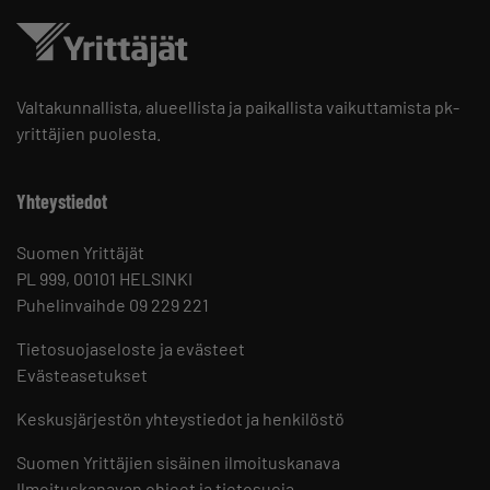
Valtakunnallista, alueellista ja paikallista vaikuttamista pk-
yrittäjien puolesta.
Yhteystiedot
Suomen Yrittäjät
PL 999, 00101 HELSINKI
Puhelinvaihde 09 229 221
Tietosuojaseloste ja evästeet
Evästeasetukset
Keskusjärjestön yhteystiedot ja henkilöstö
Suomen Yrittäjien sisäinen ilmoituskanava
Ilmoituskanavan ohjeet ja tietosuoja