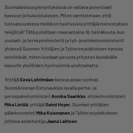
Suomalaisissa pienyrityksissä on valtava potentiaali
kasvuun ja kukoistukseen. Miten varmistetaan, että
tulevaisuudessa meillä on hyvinvoivia yrittäjiä menestyksen
tekijöinä? Tätä pohditaan maanantaina 16. heinäkuuta, kun
sosiaali- ja terveysministeriö ja työ- ja elinkeinoministeriö
yhdessä Suomen Yrittäjien ja Työterveyslaitoksen kanssa
selvittävät, miten luodaan perusta yritysten kestävälle
kasvulle yksilöiden hyvinvointia unohtamatta.
Yrittäjä
Eeva Lehtimäen
kanssa asiaa ruotivat
SuomiAreenan Eetunaukion lavalla perhe- ja
peruspalveluministeri
Annika Saarikko
, elinkeinoministeri
Mika Lintilä
, yrittäjä
Saimi Hoyer
, Suomen yrittäjien
pääekonomisti
Mika Kuismanen
ja Työterveyslaitoksen
johtava asiantuntija
Jaana Laitinen
.