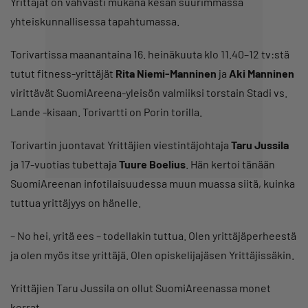
Yrittäjät on vahvasti mukana kesän suurimmassa
yhteiskunnallisessa tapahtumassa.
Torivartissa maanantaina 16. heinäkuuta klo 11.40–12 tv:stä
tutut fitness-yrittäjät
Rita Niemi-Manninen
ja
Aki Manninen
virittävät SuomiAreena-yleisön valmiiksi torstain Stadi vs.
Lande -kisaan. Torivartti on Porin torilla.
Torivartin juontavat Yrittäjien viestintäjohtaja
Taru Jussila
ja 17-vuotias tubettaja
Tuure Boelius
. Hän kertoi tänään
SuomiAreenan infotilaisuudessa muun muassa siitä, kuinka
tuttua yrittäjyys on hänelle.
– No hei, yritä ees – todellakin tuttua. Olen yrittäjäperheestä
ja olen myös itse yrittäjä. Olen opiskelijajäsen Yrittäjissäkin.
Yrittäjien Taru Jussila on ollut SuomiAreenassa monet
kerrat.