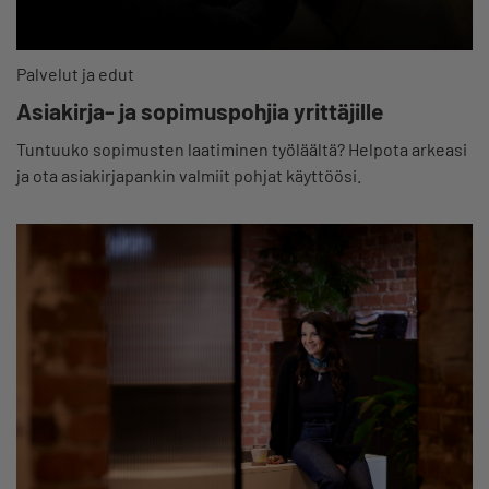
Palvelut ja edut
Asiakirja- ja sopimuspohjia yrittäjille
Tuntuuko sopimusten laatiminen työläältä? Helpota arkeasi
ja ota asiakirjapankin valmiit pohjat käyttöösi.