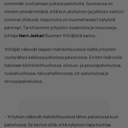
enemmän tuottamaan julkisia palveluita. Suomessa on
viimein ymmärrettävä, että kun yksityinen ja julkinen sektori
toimivat yhdessä, lopputulos on huomattavasti nykyistä
parempi. Tarvitsemme yritysten osaamista ja resursseja,
johtaja
Harri Jaskari
Suomen Yrittäjistä sanoo.
Yrittäjät näkevät laajasti mahdollisuuksia lisätä yritysten
roolia lähes kaikissa julkisissa palveluissa. Eniten lisäroolia
halutaan kiinteistöhuollossa, siivous- ja pesulapalveluissa,
ruokahuollossa, taloushallinnossa, ict-palveluissa ja
terveyspalveluissa.
– Yritykset näkevät mahdollisuuksia lähes palvelussa kuin
palvelussa. Se kertoo siitä, että nykyinen tapa tuottaa