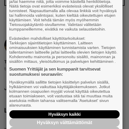
ja/tai haemme niitä, jotta voimme käsitellä henkilötietoja.
Näitä tietoja ovat esimerkiksi evästeissä olevat yksilölliset
tunnisteet. Napsauttamalla alla olevaa linkkiä voit hyväksyä
tai hallinnoida valintojasi, kuten kieltää oikeutettujen etujen
käyttämisen. Voit tehdä tämän myös myöhemmin
Tietosuojakäytäntö-sivullamme. Valintasi välitetään
kumppaneillemme, eivätkä ne vaikuta selaustietoihin.
Evästeiden mahdolliset käyttötarkoitukset:
Tarkkojen sijaintitietojen käyttäminen. Laitteen
ominaisuuksien käyttäminen tunnistamista varten. Tietojen
tallentaminen laitteelle ja/tai laitteella olevien tietojen käyttö.
Kohdennettu mainonta ja personoitu sisältö, mainonnan ja
Toimitus
sisällön mittaus, yleisötutkimus ja palvelujen kehittäminen .
toimitus@yrittajat.fi
Suomen Yrittäjät ja sen kumppanit tarvitsevat
suostumuksesi seuraaviin:
Hyväksymällä sallitte tietojen käsittelyn palvelun sisällä,
hylkääminen voi vaikuttaa käyttäjäkokemukseen. Jotkut
Jaa
kolmannen osapuolen myyjät voivat käyttää oikeutettua
etuaan toimiakseen, voit vastustaa sitä tai muuttaa muita
asetuksia milloin tahansa valitsemalla 'Asetukset' sivun
alareunasta.
Lue lisää
Hyväksyn kaikki
Hyväksyn välttämättömät