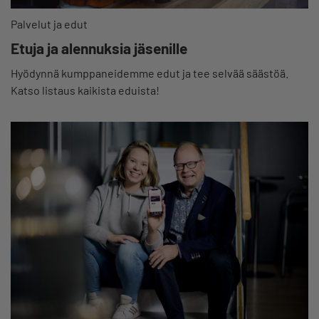
Palvelut ja edut
Etuja ja alennuksia jäsenille
Hyödynnä kumppaneidemme edut ja tee selvää säästöä.
Katso listaus kaikista eduista!