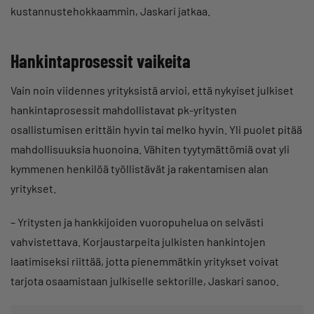
kustannustehokkaammin, Jaskari jatkaa.
Hankintaprosessit vaikeita
Vain noin viidennes yrityksistä arvioi, että nykyiset julkiset
hankintaprosessit mahdollistavat pk-yritysten
osallistumisen erittäin hyvin tai melko hyvin. Yli puolet pitää
mahdollisuuksia huonoina. Vähiten tyytymättömiä ovat yli
kymmenen henkilöä työllistävät ja rakentamisen alan
yritykset.
– Yritysten ja hankkijoiden vuoropuhelua on selvästi
vahvistettava. Korjaustarpeita julkisten hankintojen
laatimiseksi riittää, jotta pienemmätkin yritykset voivat
tarjota osaamistaan julkiselle sektorille, Jaskari sanoo.