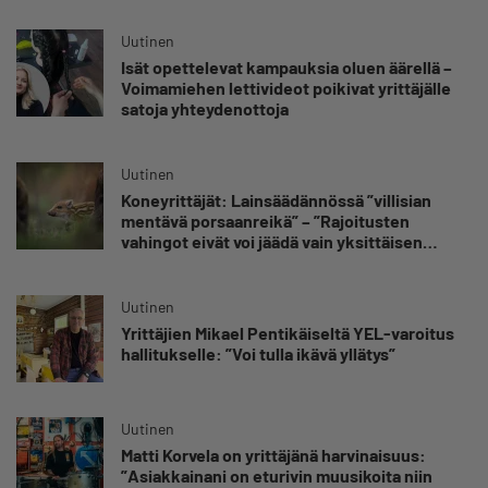
Uutinen
Isät opettelevat kampauksia oluen äärellä –
Voimamiehen lettivideot poikivat yrittäjälle
satoja yhteydenottoja
Uutinen
Koneyrittäjät: Lainsäädännössä ”villisian
mentävä porsaanreikä” – ”Rajoitusten
vahingot eivät voi jäädä vain yksittäisen
yrittäjän harteille”
Uutinen
Yrittäjien Mikael Pentikäiseltä YEL-varoitus
hallitukselle: ”Voi tulla ikävä yllätys”
Uutinen
Matti Korvela on yrittäjänä harvinaisuus:
”Asiakkainani on eturivin muusikoita niin