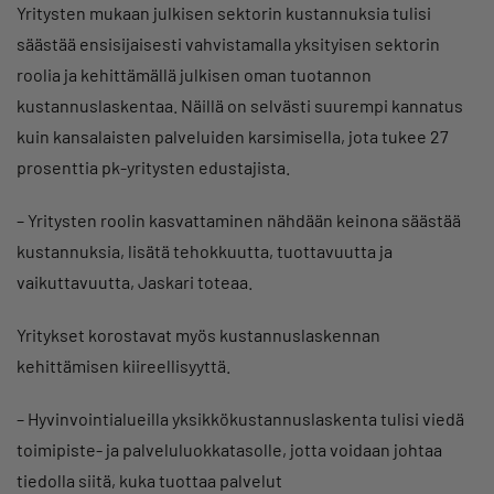
Yritysten mukaan julkisen sektorin kustannuksia tulisi
säästää ensisijaisesti vahvistamalla yksityisen sektorin
roolia ja kehittämällä julkisen oman tuotannon
kustannuslaskentaa. Näillä on selvästi suurempi kannatus
kuin kansalaisten palveluiden karsimisella, jota tukee 27
prosenttia pk-yritysten edustajista.
– Yritysten roolin kasvattaminen nähdään keinona säästää
kustannuksia, lisätä tehokkuutta, tuottavuutta ja
vaikuttavuutta, Jaskari toteaa.
Yritykset korostavat myös kustannuslaskennan
kehittämisen kiireellisyyttä.
– Hyvinvointialueilla yksikkökustannuslaskenta tulisi viedä
toimipiste- ja palveluluokkatasolle, jotta voidaan johtaa
tiedolla siitä, kuka tuottaa palvelut