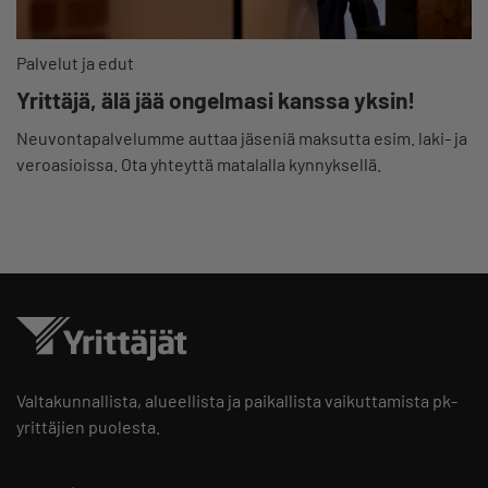
Palvelut ja edut
Yrittäjä, älä jää ongelmasi kanssa yksin!
Neuvontapalvelumme auttaa jäseniä maksutta esim. laki- ja
veroasioissa. Ota yhteyttä matalalla kynnyksellä.
Valtakunnallista, alueellista ja paikallista vaikuttamista pk-
yrittäjien puolesta.