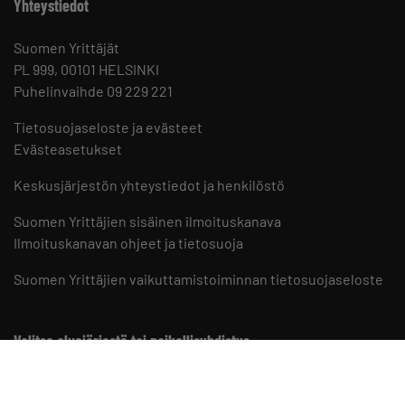
Yhteystiedot
Suomen Yrittäjät
PL 999, 00101 HELSINKI
Puhelinvaihde 09 229 221
Tietosuojaseloste ja evästeet
Evästeasetukset
Keskusjärjestön yhteystiedot ja henkilöstö
Suomen Yrittäjien sisäinen ilmoituskanava
Ilmoituskanavan ohjeet ja tietosuoja
Suomen Yrittäjien vaikuttamistoiminnan tietosuojaseloste
Valitse aluejärjestö tai paikallisyhdistys
Aluejärjestöt