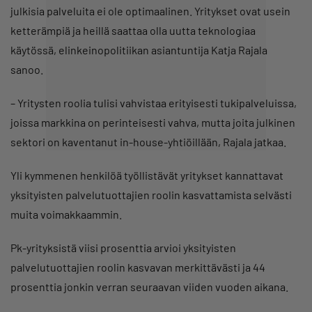
julkisia palveluita ei ole optimaalinen. Yritykset ovat usein
ketterämpiä ja heillä saattaa olla uutta teknologiaa
käytössä, elinkeinopolitiikan asiantuntija Katja Rajala
sanoo.
– Yritysten roolia tulisi vahvistaa erityisesti tukipalveluissa,
joissa markkina on perinteisesti vahva, mutta joita julkinen
sektori on kaventanut in-house-yhtiöillään, Rajala jatkaa.
Yli kymmenen henkilöä työllistävät yritykset kannattavat
yksityisten palvelutuottajien roolin kasvattamista selvästi
muita voimakkaammin.
Pk-yrityksistä viisi prosenttia arvioi yksityisten
palvelutuottajien roolin kasvavan merkittävästi ja 44
prosenttia jonkin verran seuraavan viiden vuoden aikana.