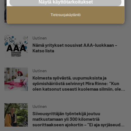
Näytä käyttötarkoitukset
Uutinen
Parikkalassa toimii yhä liike, jollainen alkaa
olla muualla harvinaisuus – Yrittäjä Hilkka
Tietosuojakäytäntö
Myllylä tuntee asiakkaidensa jalat kuin
omansa
Uutinen
Nämä yritykset nousivat AAA-luokkaan –
Katso lista
Uutinen
Kolmesta syövästä, uupumuksista ja
syömishäiriöstä selvinnyt Mira Rinne: ”Kun
olen katsonut useasti kuolemaa silmiin, olen
oppinut kestämään myös yrittäjyyteen
kuuluvaa epävarmuutta”
Uutinen
Siivousyrittäjän työntekijä joutuu
matkustamaan yli 300 kilometriä
suorittaakseen ajokortin – ”Ei aja syrjäseudun
etua”