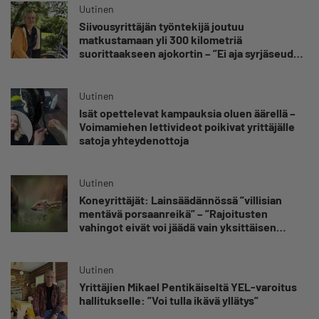
Uutinen
Siivousyrittäjän työntekijä joutuu
matkustamaan yli 300 kilometriä
suorittaakseen ajokortin – ”Ei aja syrjäseudun
etua”
Uutinen
Isät opettelevat kampauksia oluen äärellä –
Voimamiehen lettivideot poikivat yrittäjälle
satoja yhteydenottoja
Uutinen
Koneyrittäjät: Lainsäädännössä ”villisian
mentävä porsaanreikä” – ”Rajoitusten
vahingot eivät voi jäädä vain yksittäisen
yrittäjän harteille”
Uutinen
Yrittäjien Mikael Pentikäiseltä YEL-varoitus
hallitukselle: ”Voi tulla ikävä yllätys”