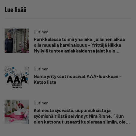
Lue lisää
Uutinen
Parikkalassa toimii yhä liike, jollainen alkaa
olla muualla harvinaisuus – Yrittäjä Hilkka
Myllylä tuntee asiakkaidensa jalat kuin
omansa
Uutinen
Nämä yritykset nousivat AAA-luokkaan –
Katso lista
Uutinen
Kolmesta syövästä, uupumuksista ja
syömishäiriöstä selvinnyt Mira Rinne: ”Kun
olen katsonut useasti kuolemaa silmiin, olen
oppinut kestämään myös yrittäjyyteen
kuuluvaa epävarmuutta”