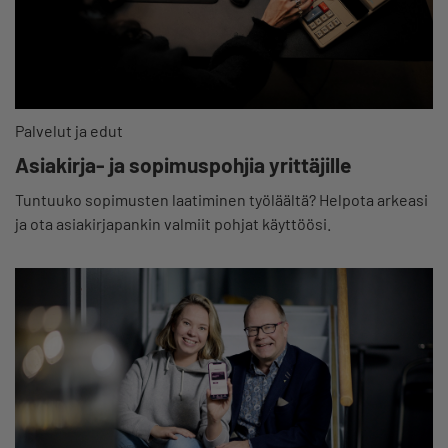
Palvelut ja edut
Asiakirja- ja sopimuspohjia yrittäjille
Tuntuuko sopimusten laatiminen työläältä? Helpota arkeasi
ja ota asiakirjapankin valmiit pohjat käyttöösi.