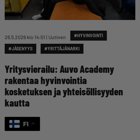
#HYVINVOINTI
26.5.2026 klo 14:51
Uutinen
#JÄSENYYS
#YRITTÄJÄNARKI
Yritysvierailu: Auvo Academy
rakentaa hyvinvointia
kosketuksen ja yhteisöllisyyden
kautta
FI