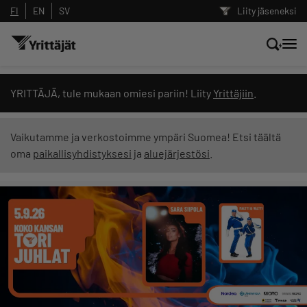
FI
EN
SV
Liity jäseneksi
Hae sivustolta tai kysy suoraan
YRITTÄJÄ, tule mukaan omiesi pariin! Liity
Yrittäjiin
.
Yrittäjien tekoälyltä
Vaikutamme ja verkostoimme ympäri Suomea! Etsi täältä
oma
paikallisyhdistyksesi
ja
aluejärjestösi
.
Hae
Suodata hakutuloksia: näytä kaikki sisältö