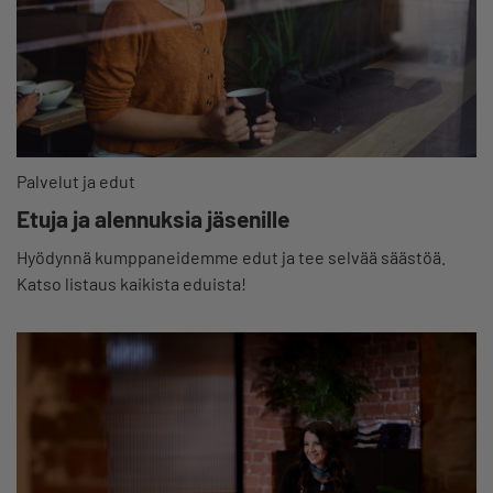
Palvelut ja edut
Etuja ja alennuksia jäsenille
Hyödynnä kumppaneidemme edut ja tee selvää säästöä.
Katso listaus kaikista eduista!