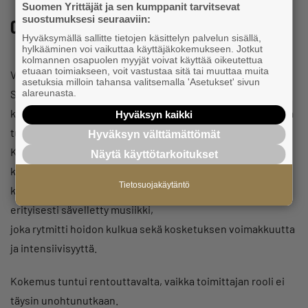
Suomen Yrittäjät ja sen kumppanit tarvitsevat
suostumuksesi seuraaviin:
Oma kokemus koehoidosta
Hyväksymällä sallitte tietojen käsittelyn palvelun sisällä,
hylkääminen voi vaikuttaa käyttäjäkokemukseen. Jotkut
kolmannen osapuolen myyjät voivat käyttää oikeutettua
etuaan toimiakseen, voit vastustaa sitä tai muuttaa muita
Vierailun aikana pääsin myös itse kokemaan lyhyen AUVO®
asetuksia milloin tahansa valitsemalla 'Asetukset' sivun
Snap -hoidon. Vaikka hoito
alareunasta.
kesti vain noin viisi minuuttia, siitä jäi lämmin ja rauhoittava
Hyväksyn kaikki
tunne erityisesti niskahartiaseudulle.
Hyväksyn välttämättömät
Kyse ei ollut hieronnasta, vaan enemmänkin
Näytä käyttötarkoitukset
kokonaisvaltaisesta läsnäolon ja
Tietosuojakäytäntö
kosketuksen kokemuksesta. Hoidon tukena soi siihen
erityisesti sävelletty musiikki,
joka rytmitti hoidon kulkua sekä kosketuksen voimakkuutta
ja intensiivisyyttä.
Kokemus tuntui rentouttavalta, vaikka toimittajan rooli ei
täysin unohtunutkaan.