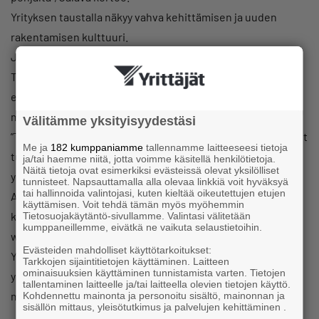
Yrityksen taustalla näkyy vahva kehittämisen ja uuden
rakentamisen kulttuuri.
Jalavan 22-vuotista yrittäjäuraa luonnehtii edelläkävijyys.
Tästä erinomaisena
esimerkkinä toimii hänen perustamansa yksityinen
musiikkikoulu
Välitämme yksityisyydestäsi
”Tienraivaajan, kehittäjän ja innovoijan ajattelutapa on tullut
Me ja
182 kumppaniamme
tallennamme laitteeseesi tietoja
tutuksi jo aiemmasta
ja/tai haemme niitä, jotta voimme käsitellä henkilötietoja.
Näitä tietoja ovat esimerkiksi evästeissä olevat yksilölliset
yrittäjyydestä”, Jalava kertoo.
tunnisteet. Napsauttamalla alla olevaa linkkiä voit hyväksyä
tai hallinnoida valintojasi, kuten kieltää oikeutettujen etujen
Auvo Academy tekee yhteistyötä myös oppilaitosten
käyttämisen. Voit tehdä tämän myös myöhemmin
kanssa. Esimerkiksi Savonia-ammattikorkeakoulun
Tietosuojakäytäntö-sivullamme. Valintasi välitetään
kumppaneillemme, eivätkä ne vaikuta selaustietoihin.
wellness-opiskelijat ovat olleet mukana toiminnassa.
Evästeiden mahdolliset käyttötarkoitukset:
Yrityksessä nähdään tärkeänä myös hyvinvointialan
Tarkkojen sijaintitietojen käyttäminen. Laitteen
ominaisuuksien käyttäminen tunnistamista varten. Tietojen
yrittäjyys-, myynti- ja
tallentaminen laitteelle ja/tai laitteella olevien tietojen käyttö.
markkinointitaitojen kehittäminen.
Kohdennettu mainonta ja personoitu sisältö, mainonnan ja
sisällön mittaus, yleisötutkimus ja palvelujen kehittäminen .