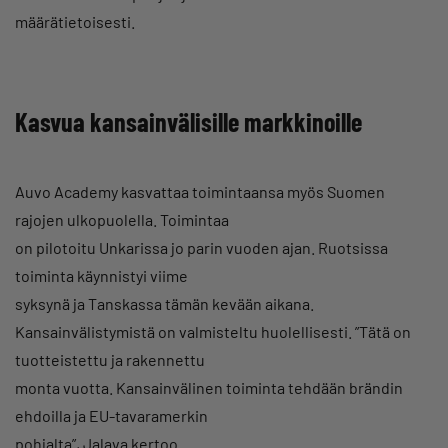
määrätietoisesti.
Kasvua kansainvälisille markkinoille
Auvo Academy kasvattaa toimintaansa myös Suomen
rajojen ulkopuolella. Toimintaa
on pilotoitu Unkarissa jo parin vuoden ajan. Ruotsissa
toiminta käynnistyi viime
syksynä ja Tanskassa tämän kevään aikana.
Kansainvälistymistä on valmisteltu huolellisesti. ”Tätä on
tuotteistettu ja rakennettu
monta vuotta. Kansainvälinen toiminta tehdään brändin
ehdoilla ja EU-tavaramerkin
pohjalta”, Jalava kertoo.