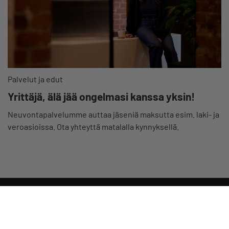
Palvelut ja edut
Yrittäjä, älä jää ongelmasi kanssa yksin!
Neuvontapalvelumme auttaa jäseniä maksutta esim. laki- ja
veroasioissa. Ota yhteyttä matalalla kynnyksellä.