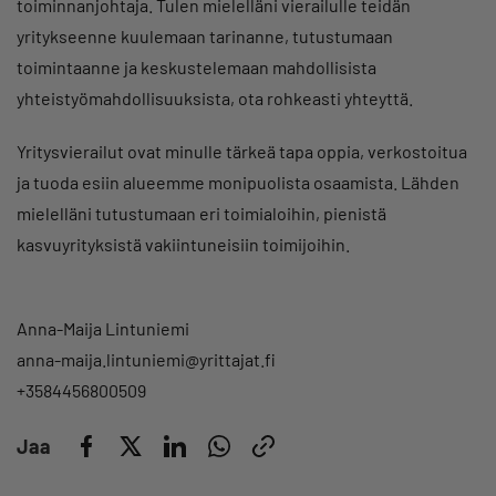
toiminnanjohtaja. Tulen mielelläni vierailulle teidän
yritykseenne kuulemaan tarinanne, tutustumaan
toimintaanne ja keskustelemaan mahdollisista
yhteistyömahdollisuuksista, ota rohkeasti yhteyttä.
Yritysvierailut ovat minulle tärkeä tapa oppia, verkostoitua
ja tuoda esiin alueemme monipuolista osaamista. Lähden
mielelläni tutustumaan eri toimialoihin, pienistä
kasvuyrityksistä vakiintuneisiin toimijoihin.
Anna-Maija Lintuniemi
anna-maija.lintuniemi@yrittajat.fi
+3584456800509
Jaa