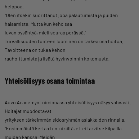
helppoa.
”Olen itsekin suorittanut jopa palautumista ja puiden
halaamista. Mutta kun keho saa
luvan pysähtyä, mieli seuraa perässä.”
Turvallisuuden tunteen luominen on tärkeä osa hoitoa.
Tavoitteena on tukea kehon
rauhoittumista ja lisätä hyvinvoinnin kokemusta.
Yhteisöllisyys osana toimintaa
Auvo Academyn toiminnassa yhteisöllisyys näkyy vahvasti.
Hoitajat muodostavat
yrityksen tärkeimmän sidosryhmän asiakkaiden rinnalla.
”Ensimmäistä kertaa tuntui siltä, ettei tarvitse kilpailla
muiden kanssa. Meidän