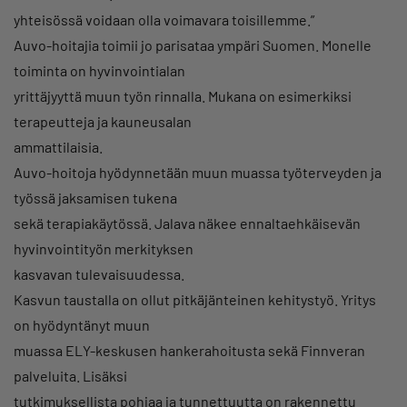
yhteisössä voidaan olla voimavara toisillemme.”
Auvo-hoitajia toimii jo parisataa ympäri Suomen. Monelle
toiminta on hyvinvointialan
yrittäjyyttä muun työn rinnalla. Mukana on esimerkiksi
terapeutteja ja kauneusalan
ammattilaisia.
Auvo-hoitoja hyödynnetään muun muassa työterveyden ja
työssä jaksamisen tukena
sekä terapiakäytössä. Jalava näkee ennaltaehkäisevän
hyvinvointityön merkityksen
kasvavan tulevaisuudessa.
Kasvun taustalla on ollut pitkäjänteinen kehitystyö. Yritys
on hyödyntänyt muun
muassa ELY-keskusen hankerahoitusta sekä Finnveran
palveluita. Lisäksi
tutkimuksellista pohjaa ja tunnettuutta on rakennettu