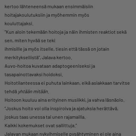
kertoo lähteneensä mukaan ensimmäisiin
hoitajakoulutuksiin ja myöhemmin myös
kouluttajaksi.
”Kun aloin tekemään hoitoja ja näin ihmisten reaktiot sekä
sen, miten hyvää se teki
ihmisille ja myös itselle, tiesin että tässä on jotain
merkityksellistä”, Jalava kertoo.
Auvo-hoitoa kuvataan adaptogeeniseksi ja
tasapainottavaksi hoidoksi.
Hoitotilanteessa ei puhuta lainkaan, eikä asiakkaan tarvitse
tehdä
yhtään mitään
.
Hoitoon kuuluu aina erityinen musiikki, ja vahva läsnäolo.
”Joskus hoito voi olla inspiroiva ja ajatuksia herättävä,
joskus taas unessa tai unen rajamailla.
Kaikki kokemukset ovat sallittuja.”
Jalavan mukaan nykyihmiselle pysähtyminen ei ole aina