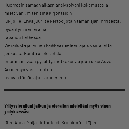
Huomasin samaan aikaan analysoivani kokemusta ja
miettiväni, miten siitä kirjoittaisin
lukijoille. Ehkä juuri se kertoo jotain tämän ajan ihmisestä:
pysähtyminen ei aina
tapahdu hetkessä.
Vierailusta jäi ennen kaikkea mieleen ajatus siitä, että
joskus tärkeintä ei ole tehdä
enemmän, vaan pysähtyä hetkeksi. Ja juuri siksi Auvo
Academyn viesti tuntuu
osuvan tämän ajan tarpeeseen.
Yritysvierailuni jatkuu ja vierailen mielelläni myös sinun
yrityksessäsi
Olen Anna-Maija Lintuniemi, Kuopion Yrittäjien