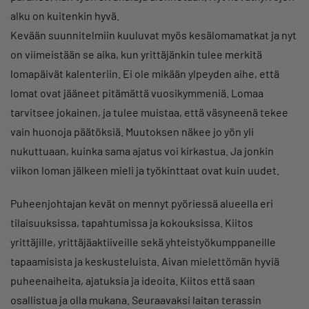
alku on kuitenkin hyvä.
Kevään suunnitelmiin kuuluvat myös kesälomamatkat ja nyt
on viimeistään se aika, kun yrittäjänkin tulee merkitä
lomapäivät kalenteriin. Ei ole mikään ylpeyden aihe, että
lomat ovat jääneet pitämättä vuosikymmeniä. Lomaa
tarvitsee jokainen, ja tulee muistaa, että väsyneenä tekee
vain huonoja päätöksiä. Muutoksen näkee jo yön yli
nukuttuaan, kuinka sama ajatus voi kirkastua. Ja jonkin
viikon loman jälkeen mieli ja työkinttaat ovat kuin uudet.
Puheenjohtajan kevät on mennyt pyöriessä alueella eri
tilaisuuksissa, tapahtumissa ja kokouksissa. Kiitos
yrittäjille, yrittäjäaktiiveille sekä yhteistyökumppaneille
tapaamisista ja keskusteluista. Aivan mielettömän hyviä
puheenaiheita, ajatuksia ja ideoita. Kiitos että saan
osallistua ja olla mukana. Seuraavaksi laitan terassin