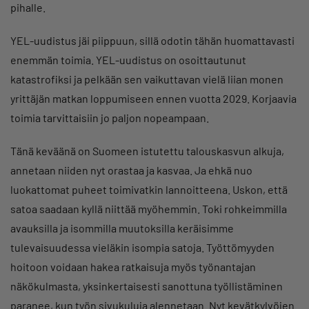
pihalle.
YEL-uudistus jäi piippuun, sillä odotin tähän huomattavasti
enemmän toimia. YEL-uudistus on osoittautunut
katastrofiksi ja pelkään sen vaikuttavan vielä liian monen
yrittäjän matkan loppumiseen ennen vuotta 2029. Korjaavia
toimia tarvittaisiin jo paljon nopeampaan.
Tänä keväänä on Suomeen istutettu talouskasvun alkuja,
annetaan niiden nyt orastaa ja kasvaa. Ja ehkä nuo
luokattomat puheet toimivatkin lannoitteena. Uskon, että
satoa saadaan kyllä niittää myöhemmin. Toki rohkeimmilla
avauksilla ja isommilla muutoksilla keräisimme
tulevaisuudessa vieläkin isompia satoja. Työttömyyden
hoitoon voidaan hakea ratkaisuja myös työnantajan
näkökulmasta, yksinkertaisesti sanottuna työllistäminen
paranee, kun työn sivukuluja alennetaan. Nyt kevätkylvöjen