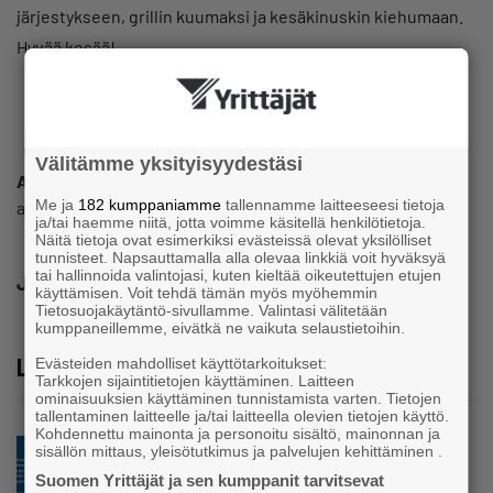
järjestykseen, grillin kuumaksi ja kesäkinuskin kiehumaan.
Hyvää kesää!
Välitämme yksityisyydestäsi
Antti Sallansalmi
Me ja
182 kumppaniamme
tallennamme laitteeseesi tietoja
antti@kasipuu.fi
ja/tai haemme niitä, jotta voimme käsitellä henkilötietoja.
Näitä tietoja ovat esimerkiksi evästeissä olevat yksilölliset
tunnisteet. Napsauttamalla alla olevaa linkkiä voit hyväksyä
tai hallinnoida valintojasi, kuten kieltää oikeutettujen etujen
Jaa
käyttämisen. Voit tehdä tämän myös myöhemmin
Tietosuojakäytäntö-sivullamme. Valintasi välitetään
kumppaneillemme, eivätkä ne vaikuta selaustietoihin.
Lue lisää
Evästeiden mahdolliset käyttötarkoitukset:
Tarkkojen sijaintitietojen käyttäminen. Laitteen
ominaisuuksien käyttäminen tunnistamista varten. Tietojen
tallentaminen laitteelle ja/tai laitteella olevien tietojen käyttö.
Kohdennettu mainonta ja personoitu sisältö, mainonnan ja
Blogi
sisällön mittaus, yleisötutkimus ja palvelujen kehittäminen .
Mitä tapahtuu, kun yrittäjä ei pysähdy?
Suomen Yrittäjät ja sen kumppanit tarvitsevat