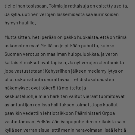
tielle ihan tosissaan. Toimia ja ratkaisuja on esitetty useita.
Ja kyllä, uutinen verojen laskemisesta saa aurinkoisen
hymyn huulille.
Mutta sitten, heti perään on pakko huokaista, että on tämä
uskomaton maa! Meillä on jo pitkään puhuttu, kuinka
Suomen verotus on maailman huippuluokkaa, ja veron
kaltaiset maksut ovat tapissa. Ja nyt verojen alentamista
jopa vastustetaan! Kehysriihen jälkeen mediamyllytys on
ollut uskomatonta seurattavaa. Lehdistökatsausten
näkemykset ovat tökeröitä moitteita ja
keskusteluohjelmien harkiten valitut vieraat tuomitsevat
asiantuntijan roolissa hallituksen toimet. Jopa kuollut
paavikin vedettiin lehtiotsikkoon Pääministeri Orpoa
vastustamaan. Pelkästään Vappupuheiden otsikoista sain
kyllä sen verran sisua, että menin haravoimaan lisää lehtiä