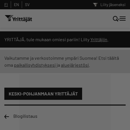
FI
EN
SV
Liity jäseneksi
Hae sivustolta tai kysy suoraan
YRITTÄJÄ, tule mukaan omiesi pariin! Liity
Yrittäjiin
.
Yrittäjien tekoälyltä
Vaikutamme ja verkostoimme ympäri Suomea! Etsi täältä
oma
paikallisyhdistyksesi
ja
aluejärjestösi
.
Hae
Suodata hakutuloksia: näytä kaikki sisältö
KESKI-POHJANMAAN YRITTÄJÄT
Blogilistaus