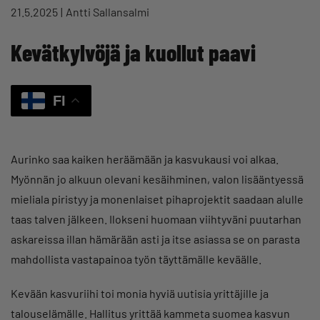
21.5.2025
Antti Sallansalmi
Kevätkylvöjä ja kuollut paavi
FI
Aurinko saa kaiken heräämään ja kasvukausi voi alkaa.
Myönnän jo alkuun olevani kesäihminen, valon lisääntyessä
mieliala piristyy ja monenlaiset pihaprojektit saadaan alulle
taas talven jälkeen. Ilokseni huomaan viihtyväni puutarhan
askareissa illan hämärään asti ja itse asiassa se on parasta
mahdollista vastapainoa työn täyttämälle keväälle.
Kevään kasvuriihi toi monia hyviä uutisia yrittäjille ja
talouselämälle. Hallitus yrittää kammeta suomea kasvun