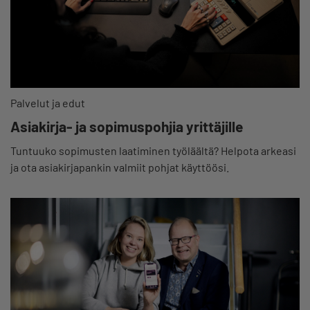
Palvelut ja edut
Asiakirja- ja sopimuspohjia yrittäjille
Tuntuuko sopimusten laatiminen työläältä? Helpota arkeasi
ja ota asiakirjapankin valmiit pohjat käyttöösi.