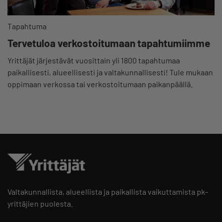
Tapahtuma
Tervetuloa verkostoitumaan tapahtumiimme
Yrittäjät järjestävät vuosittain yli 1800 tapahtumaa
paikallisesti, alueellisesti ja valtakunnallisesti! Tule mukaan
oppimaan verkossa tai verkostoitumaan paikanpäällä.
Valtakunnallista, alueellista ja paikallista vaikuttamista pk-
yrittäjien puolesta.