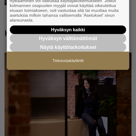
hylkääminen voi vaikuttaa käyttäjäkokemukseen. Jotkut
kolmannen osapuolen myyjät voivat käyttää oikeutettua
etuaan toimiakseen, voit vastustaa sitä tai muuttaa muita
asetuksia milloin tahansa valitsemalla 'Asetukset' sivun
alareunasta.
Hyväksyn kaikki
Katso myös
Hyväksyn välttämättömät
Näytä käyttötarkoitukset
Tietosuojakäytäntö