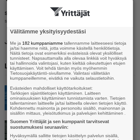
Stina Siikonen
stina.siikonen@koolle.fi
Välitämme yksityisyydestäsi
Jaa
Me ja
182 kumppaniamme
tallennamme laitteeseesi tietoja
ja/tai haemme niitä, jotta voimme käsitellä henkilötietoja.
Näitä tietoja ovat esimerkiksi evästeissä olevat yksilölliset
tunnisteet. Napsauttamalla alla olevaa linkkiä voit hyväksyä
tai hallinnoida valintojasi, kuten kieltää oikeutettujen etujen
Lue lisää
käyttämisen. Voit tehdä tämän myös myöhemmin
Tietosuojakäytäntö-sivullamme. Valintasi välitetään
kumppaneillemme, eivätkä ne vaikuta selaustietoihin.
Evästeiden mahdolliset käyttötarkoitukset:
Blogi
Tarkkojen sijaintitietojen käyttäminen. Laitteen
Mitä tapahtuu, kun yrittäjä ei pysähdy?
ominaisuuksien käyttäminen tunnistamista varten. Tietojen
tallentaminen laitteelle ja/tai laitteella olevien tietojen käyttö.
Kohdennettu mainonta ja personoitu sisältö, mainonnan ja
sisällön mittaus, yleisötutkimus ja palvelujen kehittäminen .
Suomen Yrittäjät ja sen kumppanit tarvitsevat
Blogi
suostumuksesi seuraaviin:
Yrityskylä kasvattaa alueen tulevaisuuden
Hyväksymällä sallitte tietojen käsittelyn palvelun sisällä,
tekijöitä