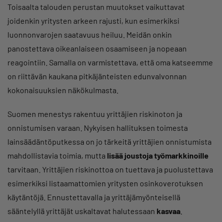
Toisaalta talouden perustan muutokset vaikuttavat
joidenkin yritysten arkeen rajusti, kun esimerkiksi
luonnonvarojen saatavuus heiluu. Meidän onkin
panostettava oikeanlaiseen osaamiseen ja nopeaan
reagointiin. Samalla on varmistettava, että oma katseemme
on riittävän kaukana pitkäjänteisten edunvalvonnan
kokonaisuuksien näkökulmasta.
Suomen menestys rakentuu yrittäjien riskinoton ja
onnistumisen varaan. Nykyisen hallituksen toimesta
lainsäädäntöputkessa on jo tärkeitä yrittäjien onnistumista
mahdollistavia toimia, mutta
lisää joustoja työmarkkinoille
tarvitaan. Yrittäjien riskinottoa on tuettava ja puolustettava
esimerkiksi listaamattomien yritysten osinkoverotuksen
käytäntöjä. Ennustettavalla ja yrittäjämyönteisellä
sääntelyllä yrittäjät uskaltavat halutessaan
kasvaa
.