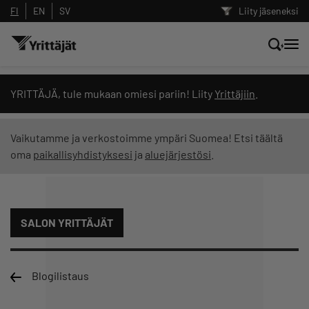
FI
EN
SV
Liity jäseneksi
Hae sivustolta tai kysy suoraan
YRITTÄJÄ, tule mukaan omiesi pariin! Liity
Yrittäjiin
.
Yrittäjien tekoälyltä
Vaikutamme ja verkostoimme ympäri Suomea! Etsi täältä
oma
paikallisyhdistyksesi
ja
aluejärjestösi
.
Hae
Suodata hakutuloksia: näytä kaikki sisältö
SALON YRITTÄJÄT
Blogilistaus