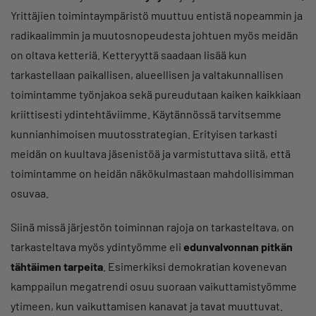
Yrittäjien toimintaympäristö muuttuu entistä nopeammin ja
radikaalimmin ja muutosnopeudesta johtuen myös meidän
on oltava ketteriä. Ketteryyttä saadaan lisää kun
tarkastellaan paikallisen, alueellisen ja valtakunnallisen
toimintamme työnjakoa sekä pureudutaan kaiken kaikkiaan
kriittisesti ydintehtäviimme. Käytännössä tarvitsemme
kunnianhimoisen muutosstrategian. Erityisen tarkasti
meidän on kuultava jäsenistöä ja varmistuttava siitä, että
toimintamme on heidän näkökulmastaan mahdollisimman
osuvaa.
Siinä missä järjestön toiminnan rajoja on tarkasteltava, on
tarkasteltava myös ydintyömme eli
edunvalvonnan pitkän
tähtäimen tarpeita
. Esimerkiksi demokratian kovenevan
kamppailun megatrendi osuu suoraan vaikuttamistyömme
ytimeen, kun vaikuttamisen kanavat ja tavat muuttuvat.