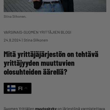
Stina Siikonen.
VARSINAIS-SUOMEN YRITTÄJIEN BLOGI
24.8.2024
Stina Siikonen
Mitä yrittäjäjärjestön on tehtävä
yrittäjyyden muuttuvien
olosuhteiden äärellä?
FI
Suomen Yrittäjien
muutoskyky
on järjestönä varmistettava.