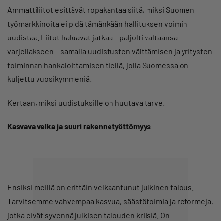
Ammattiliitot esittävät ropakantaa siitä, miksi Suomen
työmarkkinoita ei pidä tämänkään hallituksen voimin
uudistaa. Liitot haluavat jatkaa – paljolti valtaansa
varjellakseen – samalla uudistusten välttämisen ja yritysten
toiminnan hankaloittamisen tiellä, jolla Suomessa on
kuljettu vuosikymmeniä.
Kertaan, miksi uudistuksille on huutava tarve.
Kasvava velka ja suuri rakennetyöttömyys
Ensiksi meillä on erittäin velkaantunut julkinen talous.
Tarvitsemme vahvempaa kasvua, säästötoimia ja reformeja,
jotka eivät syvennä julkisen talouden kriisiä. On