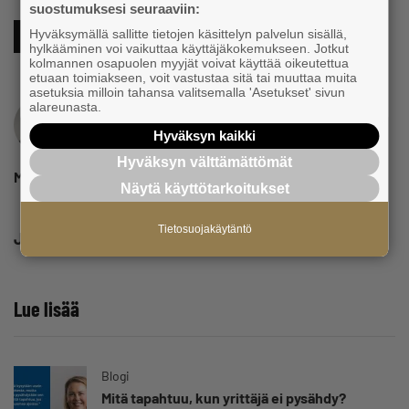
suostumuksesi seuraaviin:
Hyväksymällä sallitte tietojen käsittelyn palvelun sisällä,
Ay-liike
Työnantaja
hylkääminen voi vaikuttaa käyttäjäkokemukseen. Jotkut
kolmannen osapuolen myyjät voivat käyttää oikeutettua
etuaan toimiakseen, voit vastustaa sitä tai muuttaa muita
asetuksia milloin tahansa valitsemalla 'Asetukset' sivun
alareunasta.
Hyväksyn kaikki
Hyväksyn välttämättömät
Mikael Pentikäinen
Näytä käyttötarkoitukset
Tietosuojakäytäntö
Jaa
Lue lisää
Blogi
Mitä tapahtuu, kun yrittäjä ei pysähdy?