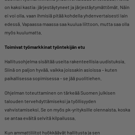
on kaksi kastia: järjestäytyneet ja järjestäytymättömät. Näin
ei voi olla, vaan ihmisiä pitää kohdella yhdenvertaisesti lain
edessä. Vapaassa maassa saa kuulua liittoon, mutta saa olla
myös kuulumatta.
Toimivat työmarkkinat työntekijän etu
Hallitusohjelma sisältää useita rakenteellisia uudistuksia.
Siinä on paljon hyvää, vaikka joissakin asioissa – kuten
paikallisessa sopimisessa – se jää puolitiehen.
Ohjelman toteuttaminen on tärkeää Suomen julkisen
talouden tervehdyttämiseksi ja työllisyyden
vahvistamiseksi. Se on myös pk-yrityksille olennaista, koska
se antaa eväitä selvitä kilpailussa.
Kun ammattiliitot hyökkäävät hallitusta ja sen