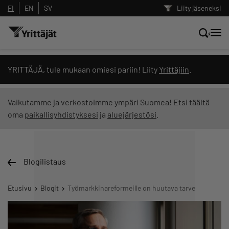
FI
EN
SV
Liity jäseneksi
Hae sivustolta tai kysy suoraan
YRITTÄJÄ, tule mukaan omiesi pariin! Liity
Yrittäjiin
.
Yrittäjien tekoälyltä
Vaikutamme ja verkostoimme ympäri Suomea! Etsi täältä
oma
paikallisyhdistyksesi
ja
aluejärjestösi
.
Hae
Suodata hakutuloksia: näytä kaikki sisältö
Blogilistaus
Etusivu
Blogit
Työmarkkinareformeille on huutava tarve