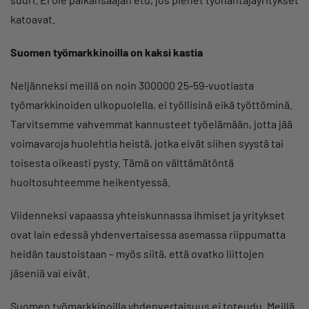
katoavat.
Suomen työmarkkinoilla on kaksi kastia
Neljänneksi meillä on noin 300000 25-59-vuotiasta
työmarkkinoiden ulkopuolella, ei työllisinä eikä työttöminä.
Tarvitsemme vahvemmat kannusteet työelämään, jotta jää
voimavaroja huolehtia heistä, jotka eivät siihen syystä tai
toisesta oikeasti pysty. Tämä on välttämätöntä
huoltosuhteemme heikentyessä.
Viidenneksi vapaassa yhteiskunnassa ihmiset ja yritykset
ovat lain edessä yhdenvertaisessa asemassa riippumatta
heidän taustoistaan – myös siitä, että ovatko liittojen
jäseniä vai eivät.
Suomen työmarkkinoilla yhdenvertaisuus ei toteudu. Meillä