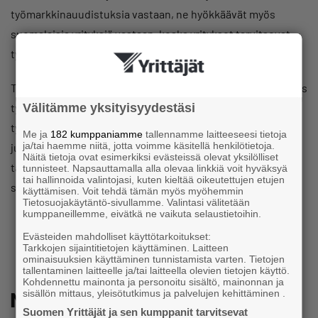
työmarkkinauudistuksia vastaan, ne hyökkäävät myös
suomalaisia yrityksiä vastaan, koska yritykset tarvitsevat
työmarkkinareformeja selvitäkseen.
Toimivat työmarkkinat ja kilpailukykyiset yritykset ovat myös
Välitämme yksityisyydestäsi
työntekijöiden etu. Jos oma työnantaja ei menesty,
työpaikka on uhattuna. Moni on tästä tuskallisen tietoinen
Me ja
182 kumppaniamme
tallennamme laitteeseesi tietoja
ja/tai haemme niitä, jotta voimme käsitellä henkilötietoja.
juuri nyt, kun monella yrityksellä on vaikeaa ja konkursseja
Näitä tietoja ovat esimerkiksi evästeissä olevat yksilölliset
tapahtuu enemmän kuin vuosikymmeniin. Tämä on painava
tunnisteet. Napsauttamalla alla olevaa linkkiä voit hyväksyä
tai hallinnoida valintojasi, kuten kieltää oikeutettujen etujen
syy viedä työmarkkinareformit määrätietoisesti maaliin.
käyttämisen. Voit tehdä tämän myös myöhemmin
Tietosuojakäytäntö-sivullamme. Valintasi välitetään
kumppaneillemme, eivätkä ne vaikuta selaustietoihin.
Evästeiden mahdolliset käyttötarkoitukset:
Tarkkojen sijaintitietojen käyttäminen. Laitteen
ominaisuuksien käyttäminen tunnistamista varten. Tietojen
tallentaminen laitteelle ja/tai laitteella olevien tietojen käyttö.
Kohdennettu mainonta ja personoitu sisältö, mainonnan ja
sisällön mittaus, yleisötutkimus ja palvelujen kehittäminen .
Muita kiinnostavia aiheita
Suomen Yrittäjät ja sen kumppanit tarvitsevat