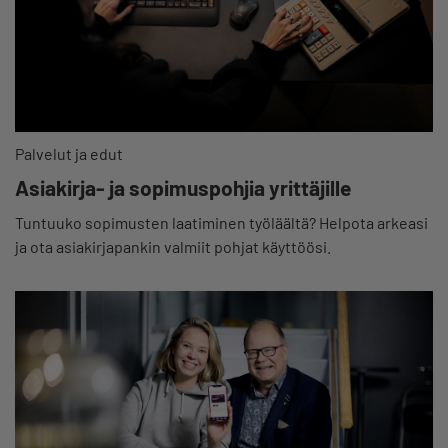
Palvelut ja edut
Asiakirja- ja sopimuspohjia yrittäjille
Tuntuuko sopimusten laatiminen työläältä? Helpota arkeasi
ja ota asiakirjapankin valmiit pohjat käyttöösi.