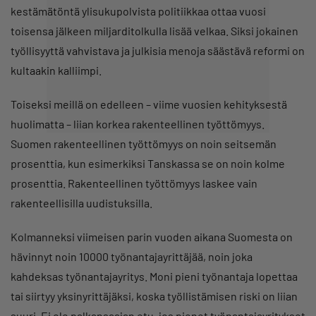
kestämätöntä ylisukupolvista politiikkaa ottaa vuosi
toisensa jälkeen miljarditolkulla lisää velkaa. Siksi jokainen
työllisyyttä vahvistava ja julkisia menoja säästävä reformi on
kultaakin kalliimpi.
Toiseksi meillä on edelleen – viime vuosien kehityksestä
huolimatta – liian korkea rakenteellinen työttömyys.
Suomen rakenteellinen työttömyys on noin seitsemän
prosenttia, kun esimerkiksi Tanskassa se on noin kolme
prosenttia. Rakenteellinen työttömyys laskee vain
rakenteellisilla uudistuksilla.
Kolmanneksi viimeisen parin vuoden aikana Suomesta on
hävinnyt noin 10000 työnantajayrittäjää, noin joka
kahdeksas työnantajayritys. Moni pieni työnantaja lopettaa
tai siirtyy yksinyrittäjäksi, koska työllistämisen riski on liian
suuri. Ei ole palkansaajan etu, jos pienet työnantajayritykset