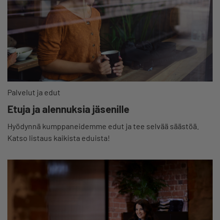
Palvelut ja edut
Etuja ja alennuksia jäsenille
Hyödynnä kumppaneidemme edut ja tee selvää säästöä.
Katso listaus kaikista eduista!