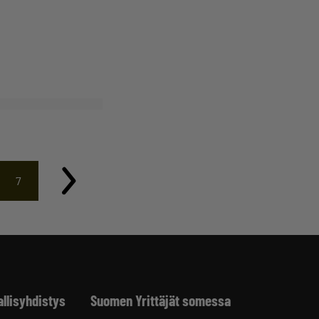
7
allisyhdistys
Suomen Yrittäjät somessa