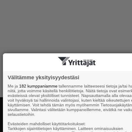
Välitämme yksityisyydestäsi
Me ja
182 kumppaniamme
tallennamme laitteeseesi tietoja ja/tai
niitä, jotta voimme käsitellä henkilötietoja. Näitä tietoja ovat esimerk
evästeissä olevat yksilölliset tunnisteet. Napsauttamalla alla olevaa 
voit hyväksyä tai hallinnoida valintojasi, kuten kieltää oikeutettujen
käyttämisen. Voit tehdä tämän myös myöhemmin Tietosuojakäytän
sivullamme. Valintasi välitetään kumppaneillemme, eivätkä ne vaik
selaustietoihin.
Yhteystiedot
Evästeiden mahdolliset käyttötarkoitukset:
Tarkkojen sijaintitietojen käyttäminen. Laitteen ominaisuuksien