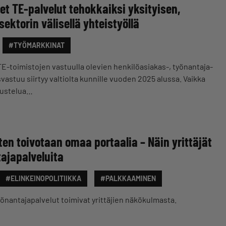
det TE-palvelut tehokkaiksi yksityisen,
ektorin välisellä yhteistyöllä
#TYÖMARKKINAT
E-toimistojen vastuulla olevien henkilöasiakas-, työnantaja-
svastuu siirtyy valtiolta kunnille vuoden 2025 alussa. Vaikka
kustelua…
en toivotaan omaa portaalia – Näin yrittäjät
ajapalveluita
#ELINKEINOPOLITIIKKA
#PALKKAAMINEN
 työnantajapalvelut toimivat yrittäjien näkökulmasta.