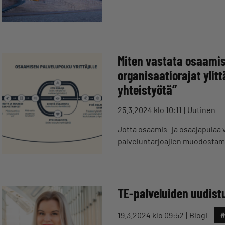
Miten vastata osaamis
organisaatiorajat ylitt
yhteistyötä”
25.3.2024 klo 10:11
Uutinen
Jotta osaamis- ja osaajapulaa 
palveluntarjoajien muodostam
TE-palveluiden uudist
19.3.2024 klo 09:52
Blogi
#