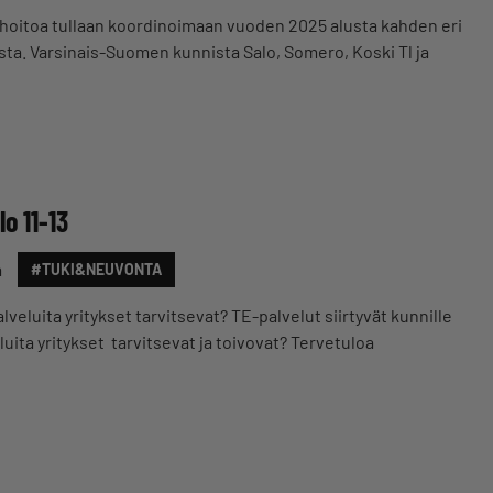
hoitoa tullaan koordinoimaan vuoden 2025 alusta kahden eri
ta. Varsinais-Suomen kunnista Salo, Somero, Koski Tl ja
lo 11-13
a
#TUKI&NEUVONTA
lveluita yritykset tarvitsevat? TE-palvelut siirtyvät kunnille
uita yritykset tarvitsevat ja toivovat? Tervetuloa