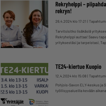
Rekryhelppi – piipahda
rekryn!
26.4.2024 klo 17:21
Tapahtum
Tarvitsisitko lisäkäsiä yritykse
Rekryhelppi auttaa! Saavu tap
yrityksestäsi ja tarpeistasi. 
TE24-kiertue Kuopio
12.4.2024 klo 15:08
Tapahtum
Pohjois-Savon ELY-keskus ja Sa
työllisyysalueilla kevään aika