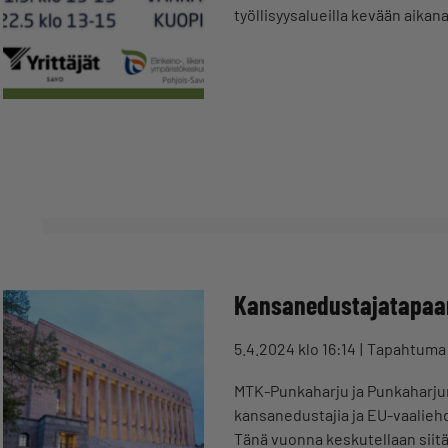
työllisyysalueilla kevään aika
Kansanedustajatapa
5.4.2024 klo 16:14
Tapahtuma
MTK-Punkaharju ja Punkaharjun
kansanedustajia ja EU-vaalieh
Tänä vuonna keskutellaan siit