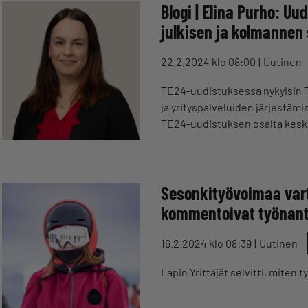
Blogi | Elina Purho: Uu
julkisen ja kolmannen s
22.2.2024 klo 08:00
Uutinen
TE24-uudistuksessa nykyisin T
ja yrityspalveluiden järjestämi
TE24-uudistuksen osalta kes
Sesonkityövoimaa vart
kommentoivat työnant
16.2.2024 klo 08:39
Uutinen
Lapin Yrittäjät selvitti, miten