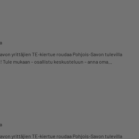
a
von yrittäjien TE-kiertue roudaa Pohjois-Savon tulevilla
na! Tule mukaan – osallistu keskusteluun – anna oma…
a
von yrittäjien TE-kiertue roudaa Pohjois-Savon tulevilla