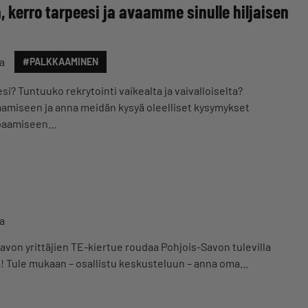
, kerro tarpeesi ja avaamme sinulle hiljaisen
a
#PALKKAAMINEN
esi? Tuntuuko rekrytointi vaikealta ja vaivalloiselta?
aamiseen ja anna meidän kysyä oleelliset kysymykset
Tapaamiseen…
a
von yrittäjien TE-kiertue roudaa Pohjois-Savon tulevilla
na! Tule mukaan – osallistu keskusteluun – anna oma…