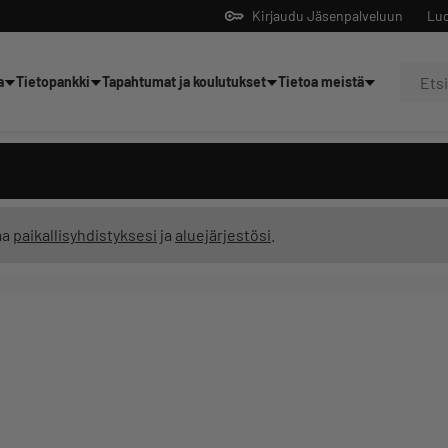
Kirjaudu Jäsenpalveluun
Luo
a
Tietopankki
Tapahtumat ja koulutukset
Tietoa meistä
Yrittäjien tekoälyltä
ma
paikallisyhdistyksesi
ja
aluejärjestösi
.