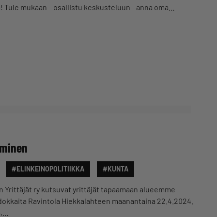
na! Tule mukaan – osallistu keskusteluun - anna oma…
aminen
#ELINKEINOPOLITIIKKA
#KUNTA
 Yrittäjät ry kutsuvat yrittäjät tapaamaan alueemme
dokkaita Ravintola Hiekkalahteen maanantaina 22.4.2024.
ä,…