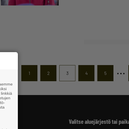
…
1
2
3
4
5
 haemme
iksi
linkkiä
 etujen
tö-
uta
Valitse aluejärjestö tai paik