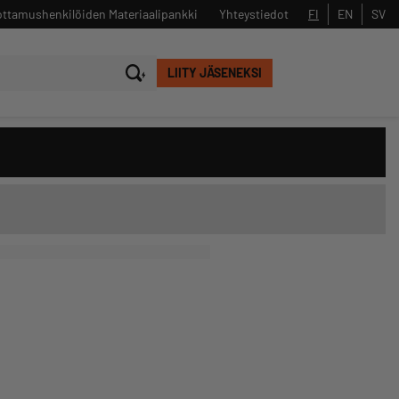
ttamushenkilöiden Materiaalipankki
Yhteystiedot
FI
EN
SV
LIITY JÄSENEKSI
Sulje
Hae