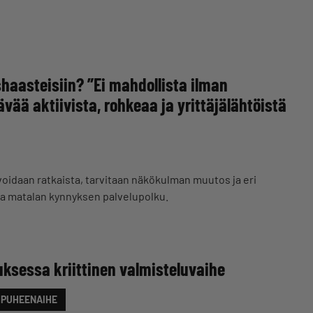
haasteisiin? ”Ei mahdollista ilman
ävää aktiivista, rohkeaa ja yrittäjälähtöistä
voidaan ratkaista, tarvitaan näkökulman muutos ja eri
a matalan kynnyksen palvelupolku.
uksessa kriittinen valmisteluvaihe
PUHEENAIHE