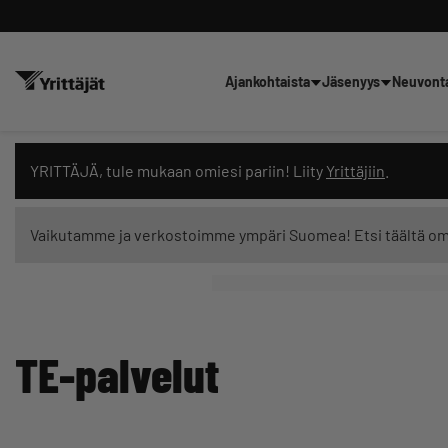
Ajankohtaista
Jäsenyys
Neuvont
Hae sivustolta tai kysy suoraan 
YRITTÄJÄ, tule mukaan omiesi pariin! Liity
Yrittäjiin
.
Vaikutamme ja verkostoimme ympäri Suomea! Etsi täältä o
Suodata hakutuloksia: näytä kaikki sisältö
TE-palvelut