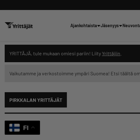
Ajankohtaista
Jäsenyys
Neuvont
Hae sivustolta tai kysy suoraan 
YRITTÄJÄ, tule mukaan omiesi pariin! Liity
Yrittäjiin
.
Vaikutamme ja verkostoimme ympäri Suomea! Etsi täältä o
Suodata hakutuloksia: näytä kaikki sisältö
PIRKKALAN YRITTÄJÄT
FI