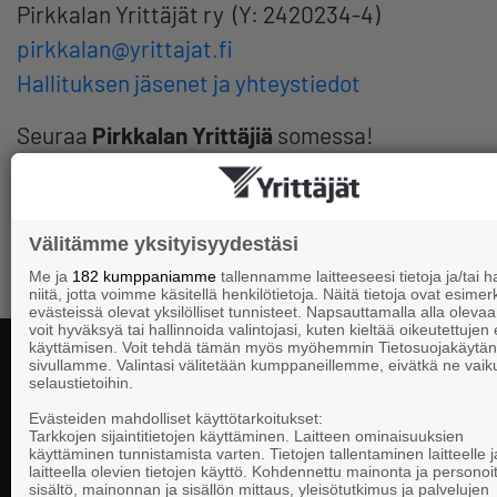
Pirkkalan Yrittäjät ry (Y: 2420234-4)
pirkkalan@yrittajat.fi
Hallituksen jäsenet ja yhteystiedot
Seuraa
Pirkkalan Yrittäjiä
somessa!
Välitämme yksityisyydestäsi
Me ja
182 kumppaniamme
tallennamme laitteeseesi tietoja ja/tai
niitä, jotta voimme käsitellä henkilötietoja. Näitä tietoja ovat esimerk
evästeissä olevat yksilölliset tunnisteet. Napsauttamalla alla olevaa 
voit hyväksyä tai hallinnoida valintojasi, kuten kieltää oikeutettujen
käyttämisen. Voit tehdä tämän myös myöhemmin Tietosuojakäytän
sivullamme. Valintasi välitetään kumppaneillemme, eivätkä ne vaik
selaustietoihin.
Yhteystiedot
Evästeiden mahdolliset käyttötarkoitukset:
Tarkkojen sijaintitietojen käyttäminen. Laitteen ominaisuuksien
käyttäminen tunnistamista varten. Tietojen tallentaminen laitteelle ja
laitteella olevien tietojen käyttö. Kohdennettu mainonta ja personoi
Suomen Yrittä
sisältö, mainonnan ja sisällön mittaus, yleisötutkimus ja palvelujen
Valtakunnallista, alueellista ja paikallista