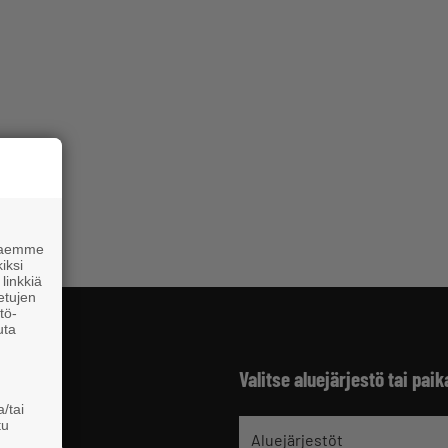
 haemme
iksi
linkkiä
 etujen
tö-
uta
Valitse aluejärjestö tai paik
/tai
tu
jät
Aluejärjestöt