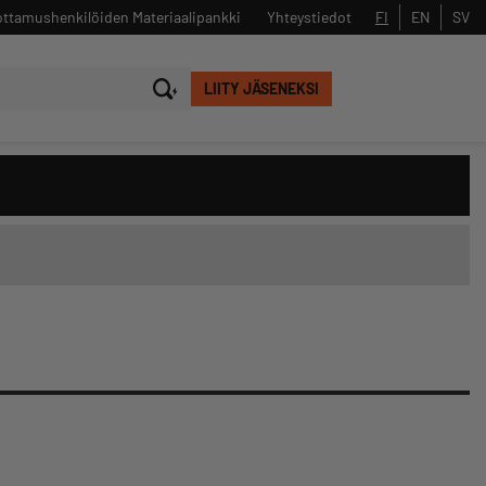
ttamushenkilöiden Materiaalipankki
Yhteystiedot
FI
EN
SV
LIITY JÄSENEKSI
Sulje
Hae