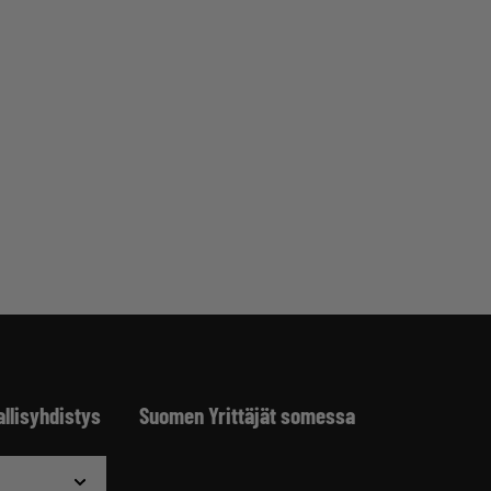
allisyhdistys
Suomen Yrittäjät somessa