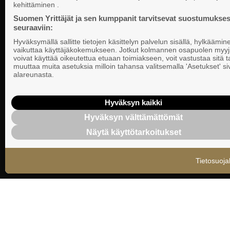
PL 999, 00101
kehittäminen .
vaikuttamista pk-yrittäjien puolesta.
Puhelinvaihde
Suomen Yrittäjät ja sen kumppanit tarvitsevat suostumukses
seuraaviin:
Tietosuojasel
Hyväksymällä sallitte tietojen käsittelyn palvelun sisällä, hylkäämin
Evästeasetuk
vaikuttaa käyttäjäkokemukseen. Jotkut kolmannen osapuolen myyj
voivat käyttää oikeutettua etuaan toimiakseen, voit vastustaa sitä t
muuttaa muita asetuksia milloin tahansa valitsemalla 'Asetukset' s
Keskusjärjest
alareunasta.
Suomen Yrittä
Ilmoituskanav
Hyväksyn kaikki
Hyväksyn välttämättömät
Suomen Yrittä
Näytä käyttötarkoitukset
tietosuojasel
Tietosuoja