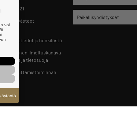
 HELSINKI
 09 229 221
i
Paikallisyhdistykset
oste ja evästeet
en voi
set
ät
ai
ivun
ön yhteystiedot ja henkilöstö
jien sisäinen ilmoituskanava
an ohjeet ja tietosuoja
jien vaikuttamistoiminnan
oste
käytäntö