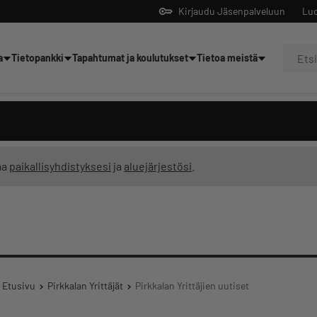
Kirjaudu Jäsenpalveluun
Luo
a
Tietopankki
Tapahtumat ja koulutukset
Tietoa meistä
Yrittäjien tekoälyltä
ma
paikallisyhdistyksesi
ja
aluejärjestösi
.
Etusivu
Pirkkalan Yrittäjät
Pirkkalan Yrittäjien uutiset