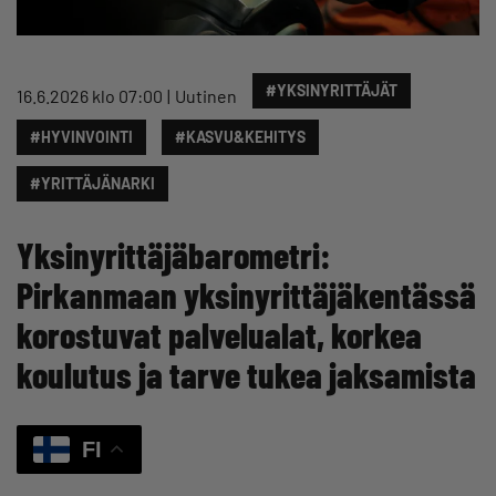
#YKSINYRITTÄJÄT
16.6.2026 klo 07:00
Uutinen
#HYVINVOINTI
#KASVU&KEHITYS
#YRITTÄJÄNARKI
Yksinyrittäjäbarometri:
Pirkanmaan yksinyrittäjäkentässä
korostuvat palvelualat, korkea
koulutus ja tarve tukea jaksamista
FI