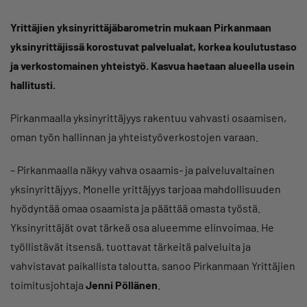
Yrittäjien yksinyrittäjäbarometrin mukaan Pirkanmaan
yksinyrittäjissä korostuvat palvelualat, korkea koulutustaso
ja verkostomainen yhteistyö. Kasvua haetaan alueella usein
hallitusti.
Pirkanmaalla yksinyrittäjyys rakentuu vahvasti osaamisen,
oman työn hallinnan ja yhteistyöverkostojen varaan.
– Pirkanmaalla näkyy vahva osaamis- ja palveluvaltainen
yksinyrittäjyys. Monelle yrittäjyys tarjoaa mahdollisuuden
hyödyntää omaa osaamista ja päättää omasta työstä.
Yksinyrittäjät ovat tärkeä osa alueemme elinvoimaa. He
työllistävät itsensä, tuottavat tärkeitä palveluita ja
vahvistavat paikallista taloutta, sanoo Pirkanmaan Yrittäjien
toimitusjohtaja
Jenni Pöllänen
.