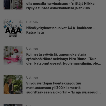
olla muualla harvinaisuus – Yrittäjä Hilkka
Myllylä tuntee asiakkaidensa jalat kuin
omansa
Uutinen
Nämä yritykset nousivat AAA-luokkaan –
Katso lista
Uutinen
Kolmesta syövästä, uupumuksista ja
syömishäiriöstä selvinnyt Mira Rinne: ”Kun
olen katsonut useasti kuolemaa silmiin, olen
oppinut kestämään myös yrittäjyyteen
kuuluvaa epävarmuutta”
Uutinen
Siivousyrittäjän työntekijä joutuu
matkustamaan yli 300 kilometriä
suorittaakseen ajokortin – ”Ei aja syrjäseudun
etua”