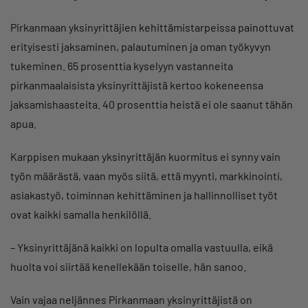
Pirkanmaan yksinyrittäjien kehittämistarpeissa painottuvat
erityisesti jaksaminen, palautuminen ja oman työkyvyn
tukeminen. 65 prosenttia kyselyyn vastanneita
pirkanmaalaisista yksinyrittäjistä kertoo kokeneensa
jaksamishaasteita. 40 prosenttia heistä ei ole saanut tähän
apua.
Karppisen mukaan yksinyrittäjän kuormitus ei synny vain
työn määrästä, vaan myös siitä, että myynti, markkinointi,
asiakastyö, toiminnan kehittäminen ja hallinnolliset työt
ovat kaikki samalla henkilöllä.
– Yksinyrittäjänä kaikki on lopulta omalla vastuulla, eikä
huolta voi siirtää kenellekään toiselle, hän sanoo.
Vain vajaa neljännes Pirkanmaan yksinyrittäjistä on