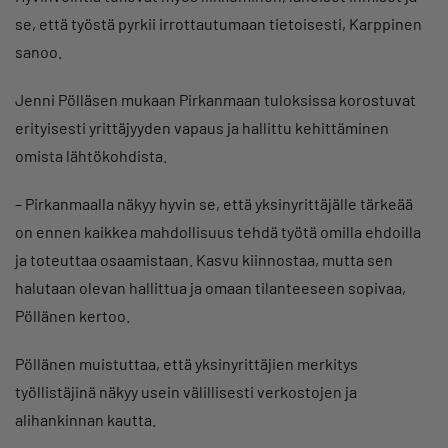
se, että työstä pyrkii irrottautumaan tietoisesti, Karppinen
sanoo.
Jenni Pölläsen mukaan Pirkanmaan tuloksissa korostuvat
erityisesti yrittäjyyden vapaus ja hallittu kehittäminen
omista lähtökohdista.
– Pirkanmaalla näkyy hyvin se, että yksinyrittäjälle tärkeää
on ennen kaikkea mahdollisuus tehdä työtä omilla ehdoilla
ja toteuttaa osaamistaan. Kasvu kiinnostaa, mutta sen
halutaan olevan hallittua ja omaan tilanteeseen sopivaa,
Pöllänen kertoo.
Pöllänen muistuttaa, että yksinyrittäjien merkitys
työllistäjinä näkyy usein välillisesti verkostojen ja
alihankinnan kautta.