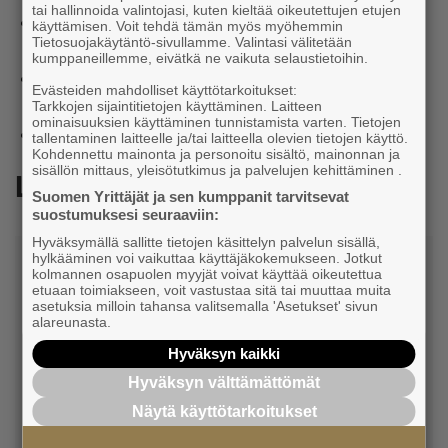
tai hallinnoida valintojasi, kuten kieltää oikeutettujen etujen
Kyselytutkimuksen toteutti Taloustutkimus Oy Suomen
käyttämisen. Voit tehdä tämän myös myöhemmin
Tietosuojakäytäntö-sivullamme. Valintasi välitetään
Yrittäjien toimeksiannosta.
kumppaneillemme, eivätkä ne vaikuta selaustietoihin.
Tutkimuksen tavoitteena oli kartoittaa yksinyrittäjien
Evästeiden mahdolliset käyttötarkoitukset:
ajankohtaista tilannetta, näkymiä ja haasteita.
Tarkkojen sijaintitietojen käyttäminen. Laitteen
ominaisuuksien käyttäminen tunnistamista varten. Tietojen
Tutustu tuloksiin paremmin
tästä
.
tallentaminen laitteelle ja/tai laitteella olevien tietojen käyttö.
Kohdennettu mainonta ja personoitu sisältö, mainonnan ja
sisällön mittaus, yleisötutkimus ja palvelujen kehittäminen .
Lisätietoja
Suomen Yrittäjät ja sen kumppanit tarvitsevat
suostumuksesi seuraaviin:
Hyväksymällä sallitte tietojen käsittelyn palvelun sisällä,
hylkääminen voi vaikuttaa käyttäjäkokemukseen. Jotkut
kolmannen osapuolen myyjät voivat käyttää oikeutettua
etuaan toimiakseen, voit vastustaa sitä tai muuttaa muita
asetuksia milloin tahansa valitsemalla 'Asetukset' sivun
alareunasta.
Hyväksyn kaikki
Jenni Pöllänen
Hyväksyn välttämättömät
Näytä käyttötarkoitukset
Toimitusjohtaja
Pirkanmaan Yrittäjät