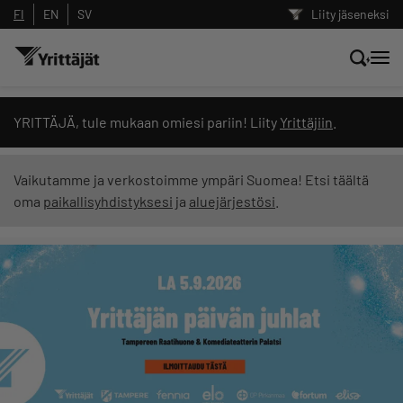
FI
EN
SV
Liity jäseneksi
Hae sivustolta tai kysy suoraan
YRITTÄJÄ, tule mukaan omiesi pariin! Liity
Yrittäjiin
.
Yrittäjien tekoälyltä
Vaikutamme ja verkostoimme ympäri Suomea! Etsi täältä
oma
paikallisyhdistyksesi
ja
aluejärjestösi
.
Hae
Suodata hakutuloksia: näytä kaikki sisältö