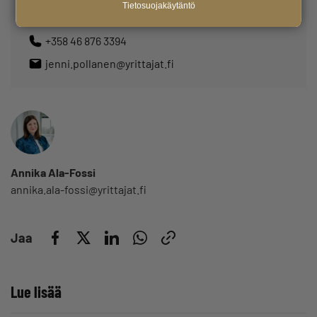
Tietosuojakäytäntö
+358 46 876 3394
jenni.pollanen@yrittajat.fi
Annika Ala-Fossi
annika.ala-fossi@yrittajat.fi
Jaa
Lue lisää