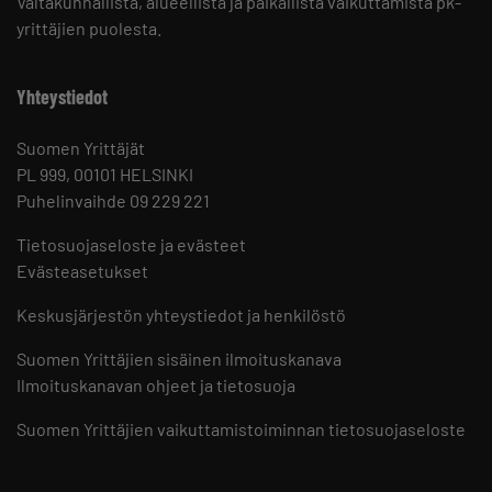
Valtakunnallista, alueellista ja paikallista vaikuttamista pk-
yrittäjien puolesta.
Yhteystiedot
Suomen Yrittäjät
PL 999, 00101 HELSINKI
Puhelinvaihde 09 229 221
Tietosuojaseloste ja evästeet
Evästeasetukset
Keskusjärjestön yhteystiedot ja henkilöstö
Suomen Yrittäjien sisäinen ilmoituskanava
Ilmoituskanavan ohjeet ja tietosuoja
Suomen Yrittäjien vaikuttamistoiminnan tietosuojaseloste