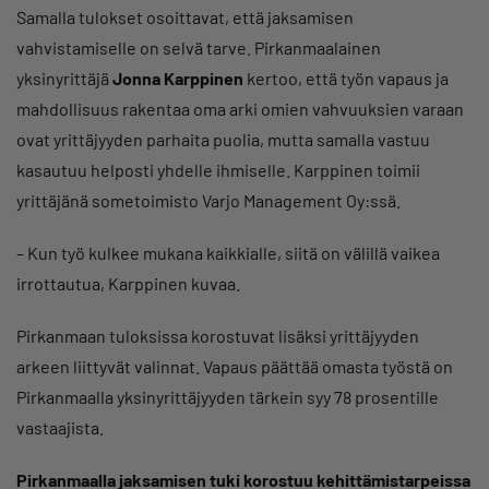
Samalla tulokset osoittavat, että jaksamisen
vahvistamiselle on selvä tarve. Pirkanmaalainen
yksinyrittäjä
Jonna Karppinen
kertoo, että työn vapaus ja
mahdollisuus rakentaa oma arki omien vahvuuksien varaan
ovat yrittäjyyden parhaita puolia, mutta samalla vastuu
kasautuu helposti yhdelle ihmiselle. Karppinen toimii
yrittäjänä sometoimisto Varjo Management Oy:ssä.
– Kun työ kulkee mukana kaikkialle, siitä on välillä vaikea
irrottautua, Karppinen kuvaa.
Pirkanmaan tuloksissa korostuvat lisäksi yrittäjyyden
arkeen liittyvät valinnat. Vapaus päättää omasta työstä on
Pirkanmaalla yksinyrittäjyyden tärkein syy 78 prosentille
vastaajista.
Pirkanmaalla jaksamisen tuki korostuu kehittämistarpeissa