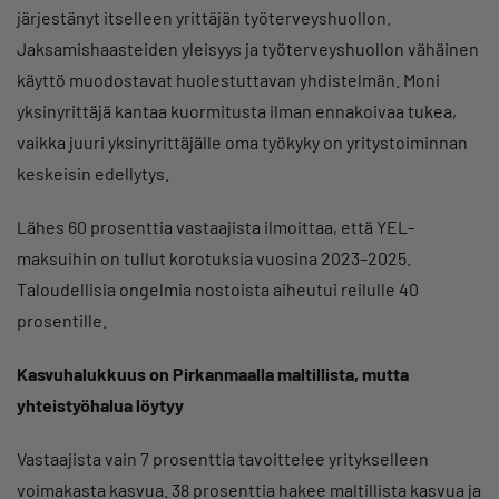
järjestänyt itselleen yrittäjän työterveyshuollon.
Jaksamishaasteiden yleisyys ja työterveyshuollon vähäinen
käyttö muodostavat huolestuttavan yhdistelmän. Moni
yksinyrittäjä kantaa kuormitusta ilman ennakoivaa tukea,
vaikka juuri yksinyrittäjälle oma työkyky on yritystoiminnan
keskeisin edellytys.
Lähes 60 prosenttia vastaajista ilmoittaa, että YEL-
maksuihin on tullut korotuksia vuosina 2023–2025.
Taloudellisia ongelmia nostoista aiheutui reilulle 40
prosentille.
Kasvuhalukkuus on Pirkanmaalla maltillista, mutta
yhteistyöhalua löytyy
Vastaajista vain 7 prosenttia tavoittelee yritykselleen
voimakasta kasvua. 38 prosenttia hakee maltillista kasvua ja