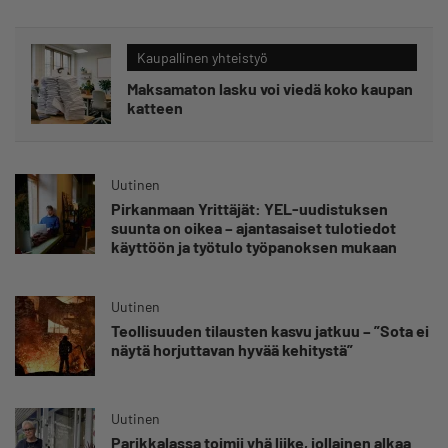
Kaupallinen yhteistyö
Maksamaton lasku voi viedä koko kaupan
katteen
Uutinen
Pirkanmaan Yrittäjät: YEL-uudistuksen
suunta on oikea – ajantasaiset tulotiedot
käyttöön ja työtulo työpanoksen mukaan
Uutinen
Teollisuuden tilausten kasvu jatkuu – ”Sota ei
näytä horjuttavan hyvää kehitystä”
Uutinen
Parikkalassa toimii yhä liike, jollainen alkaa