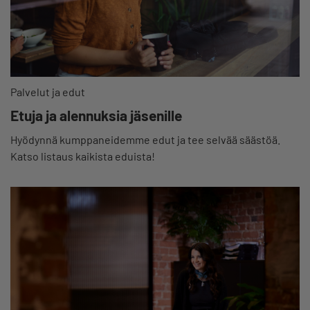
Palvelut ja edut
Etuja ja alennuksia jäsenille
Hyödynnä kumppaneidemme edut ja tee selvää säästöä.
Katso listaus kaikista eduista!