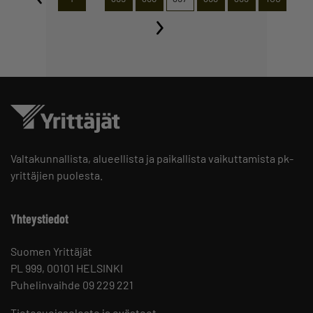
Valtakunnallista, alueellista ja paikallista vaikuttamista pk-
yrittäjien puolesta.
Yhteystiedot
Suomen Yrittäjät
PL 999, 00101 HELSINKI
Puhelinvaihde 09 229 221
Tietosuojaseloste ja evästeet