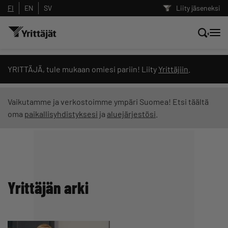
FI
EN
SV
Liity jäseneksi
Hae sivustolta tai kysy suoraan
YRITTÄJÄ, tule mukaan omiesi pariin! Liity
Yrittäjiin
.
Yrittäjien tekoälyltä
Vaikutamme ja verkostoimme ympäri Suomea! Etsi täältä
oma
paikallisyhdistyksesi
ja
aluejärjestösi
.
Hae
Suodata hakutuloksia: näytä kaikki sisältö
Yrittäjän arki