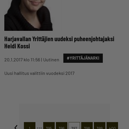
Harjavallan Yrittäjien uudeksi puheenjohtajaksi
Heidi Kossi
#YRITTÄJÄNARKI
20.1.2017 klo 11:56
Uutinen
Uusi hallitus valittiin vuodeksi 2017
…
1
395
396
397
398
399
400