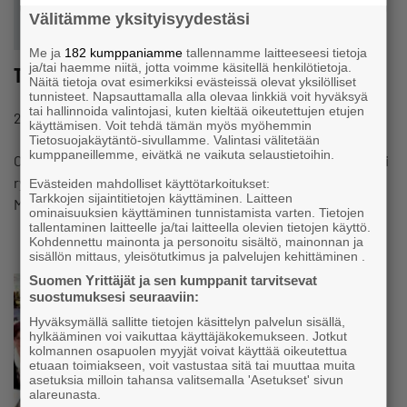
Välitämme yksityisyydestäsi
Me ja
182 kumppaniamme
tallennamme laitteeseesi tietoja
ja/tai haemme niitä, jotta voimme käsitellä henkilötietoja.
Teresa ja Eemeli perustivat yritykset 13-vuotiaina
Näitä tietoja ovat esimerkiksi evästeissä olevat yksilölliset
tunnisteet. Napsauttamalla alla olevaa linkkiä voit hyväksyä
tai hallinnoida valintojasi, kuten kieltää oikeutettujen etujen
#YRITTÄJÄNARKI
23.1.2017 klo 15:44
Uutinen
käyttämisen. Voit tehdä tämän myös myöhemmin
Tietosuojakäytäntö-sivullamme. Valintasi välitetään
kumppaneillemme, eivätkä ne vaikuta selaustietoihin.
Oululainen Teresa Myllylä ja Ruovedellä asuva Eemeli Hursti
ryhtyivät yrittäjiksi koululaisina. Teresa perusti
Evästeiden mahdolliset käyttötarkoitukset:
Tarkkojen sijaintitietojen käyttäminen. Laitteen
Marsumarketin ja Eemeli metsäalan yrityksen.
ominaisuuksien käyttäminen tunnistamista varten. Tietojen
tallentaminen laitteelle ja/tai laitteella olevien tietojen käyttö.
Kohdennettu mainonta ja personoitu sisältö, mainonnan ja
sisällön mittaus, yleisötutkimus ja palvelujen kehittäminen .
Suomen Yrittäjät ja sen kumppanit tarvitsevat
suostumuksesi seuraaviin:
Hyväksymällä sallitte tietojen käsittelyn palvelun sisällä,
hylkääminen voi vaikuttaa käyttäjäkokemukseen. Jotkut
kolmannen osapuolen myyjät voivat käyttää oikeutettua
etuaan toimiakseen, voit vastustaa sitä tai muuttaa muita
asetuksia milloin tahansa valitsemalla 'Asetukset' sivun
alareunasta.