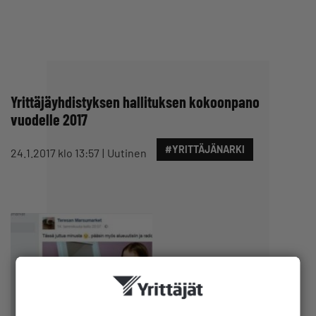
Yrittäjäyhdistyksen hallituksen kokoonpano
vuodelle 2017
#YRITTÄJÄNARKI
24.1.2017 klo 13:57
Uutinen