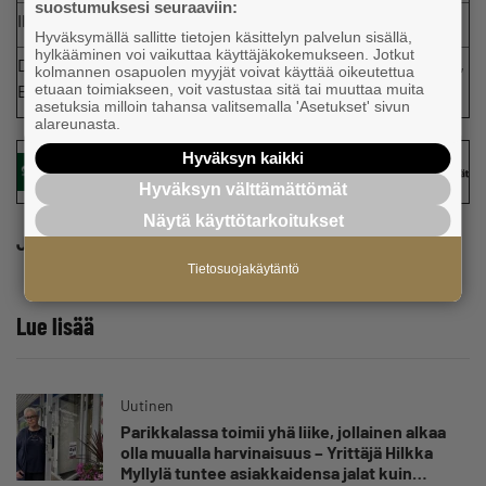
suostumuksesi seuraaviin:
Ilmoittaudu
tästä!
Hyväksymällä sallitte tietojen käsittelyn palvelun sisällä,
hylkääminen voi vaikuttaa käyttäjäkokemukseen. Jotkut
Digikoulu järjestetään yhdessä kumppaneidemme Fennian,
kolmannen osapuolen myyjät voivat käyttää oikeutettua
etuaan toimiakseen, voit vastustaa sitä tai muuttaa muita
Elisan ja Holvin kanssa
asetuksia milloin tahansa valitsemalla 'Asetukset' sivun
alareunasta.
Hyväksyn kaikki
Hyväksyn välttämättömät
Näytä käyttötarkoitukset
Jaa
Tietosuojakäytäntö
Lue lisää
Uutinen
Parikkalassa toimii yhä liike, jollainen alkaa
olla muualla harvinaisuus – Yrittäjä Hilkka
Myllylä tuntee asiakkaidensa jalat kuin