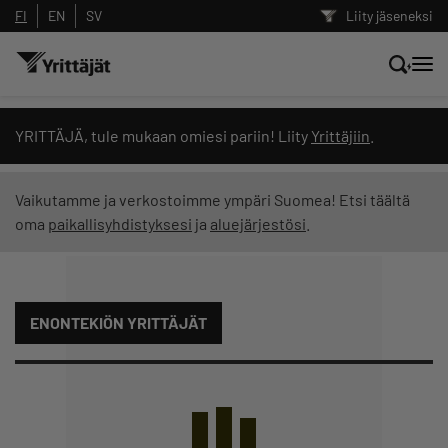
FI
EN
SV
Liity jäseneksi
Hae sivustolta tai kysy suoraan
YRITTÄJÄ, tule mukaan omiesi pariin! Liity
Yrittäjiin
.
Yrittäjien tekoälyltä
Vaikutamme ja verkostoimme ympäri Suomea! Etsi täältä
oma
paikallisyhdistyksesi
ja
aluejärjestösi
.
Hae
Suodata hakutuloksia: näytä kaikki sisältö
ENONTEKIÖN YRITTÄJÄT