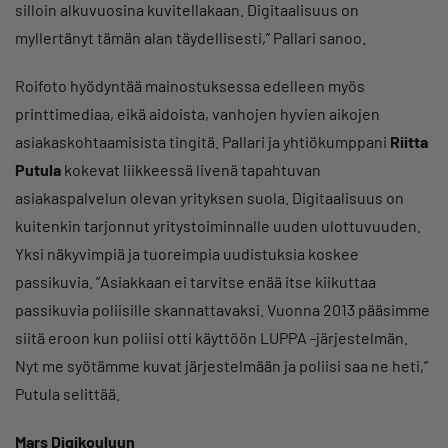
silloin alkuvuosina kuvitellakaan. Digitaalisuus on
myllertänyt tämän alan täydellisesti,” Pallari sanoo.
Roifoto hyödyntää mainostuksessa edelleen myös
printtimediaa, eikä aidoista, vanhojen hyvien aikojen
asiakaskohtaamisista tingitä. Pallari ja yhtiökumppani
Riitta
Putula
kokevat liikkeessä livenä tapahtuvan
asiakaspalvelun olevan yrityksen suola. Digitaalisuus on
kuitenkin tarjonnut yritystoiminnalle uuden ulottuvuuden.
Yksi näkyvimpiä ja tuoreimpia uudistuksia koskee
passikuvia. ”Asiakkaan ei tarvitse enää itse kiikuttaa
passikuvia poliisille skannattavaksi. Vuonna 2013 pääsimme
siitä eroon kun poliisi otti käyttöön LUPPA -järjestelmän.
Nyt me syötämme kuvat järjestelmään ja poliisi saa ne heti,”
Putula selittää.
Mars Digikouluun