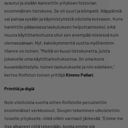
avautui ja sisään kannettiin yrityksen historian
ensimmäinen tietokone. Se oli suuri ja kömpelö. Näppäimiä
sai painaa syvään ja käynnistymistä odotella kotvasen. Kone
hankittiin pääasiassa laskutuksen helpottamiseksi, eikä
muuta käyttötarkoitusta ollut sen enempää mielessä kuin
olemassakaan. Nyt, kaksikymmentä vuotta myöhemmin
tilanne on toinen. ”Meillä on kuusi tietokonetta, joista
jokaiselle oma käyttötarkoituksensa. On oma kone
kuvankäsittelylle, toinen laskutukselle ja niin edelleen,”
kertoo Roifoton toinen yrittäjä
Kimmo Pallari
.
Printtiä ja digiä
Noin viisitoista vuotta sitten Roifotolle perustettiin
ensimmäiset verkkosivut. Sivujen tekeminen ulkoistettiin
toiselle yritykselle, mikä olikin varmasti järkevää. ”Emme me
itse alkaneet niitä tekemään, koska emme ole