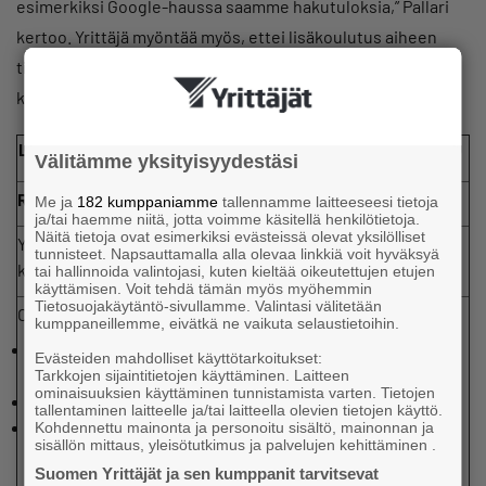
esimerkiksi Google-haussa saamme hakutuloksia,” Pallari
kertoo. Yrittäjä myöntää myös, ettei lisäkoulutus aiheen
tiimoilta olisi ainakaan haitaksi. ”Osaamista on pakko
kasvattaa. Digitaalisuus on tulevaisuutta,” hän summaa.
Lapin Yrittäjien maksuton Digikoulu
Välitämme yksityisyydestäsi
Rovaniemellä 10.4. Klo 13-16
Me ja
182 kumppaniamme
tallennamme laitteeseesi tietoja
ja/tai haemme niitä, jotta voimme käsitellä henkilötietoja.
Näitä tietoja ovat esimerkiksi evästeissä olevat yksilölliset
Yrittäjän Digikoulu tuo digitalisaation yrittäjän luo
tunnisteet. Napsauttamalla alla olevaa linkkiä voit hyväksyä
käytännönläheisesti rohkaisevien esimerkkien avulla
tai hallinnoida valintojasi, kuten kieltää oikeutettujen etujen
käyttämisen. Voit tehdä tämän myös myöhemmin
Tietosuojakäytäntö-sivullamme. Valintasi välitetään
Ohjelma:
kumppaneillemme, eivätkä ne vaikuta selaustietoihin.
Yrittäjän Digikoulu alkaa yrittäjän tarinalla: ”Näin digi tuli
Evästeiden mahdolliset käyttötarkoitukset:
meille taloon.”
Tarkkojen sijaintitietojen käyttäminen. Laitteen
ominaisuuksien käyttäminen tunnistamista varten. Tietojen
Yrittäjätarinan jälkeen vuorossa on työpajoja
tallentaminen laitteelle ja/tai laitteella olevien tietojen käyttö.
Osallistuja pystyy osallistumaan kaikkiaan kahteen
Kohdennettu mainonta ja personoitu sisältö, mainonnan ja
sisällön mittaus, yleisötutkimus ja palvelujen kehittäminen .
työpajaan
Suomen Yrittäjät ja sen kumppanit tarvitsevat