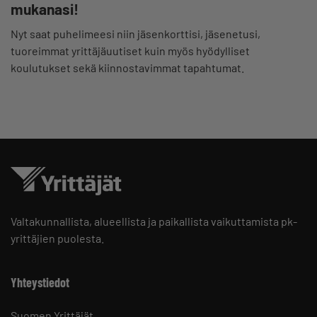
mukanasi!
Nyt saat puhelimeesi niin jäsenkorttisi, jäsenetusi,
tuoreimmat yrittäjäuutiset kuin myös hyödylliset
koulutukset sekä kiinnostavimmat tapahtumat.
Valtakunnallista, alueellista ja paikallista vaikuttamista pk-
yrittäjien puolesta.
Yhteystiedot
Suomen Yrittäjät