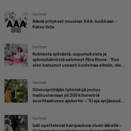
omansa
Uutinen
Nämä yritykset nousivat AAA-luokkaan –
Katso lista
Uutinen
Kolmesta syövästä, uupumuksista ja
syömishäiriöstä selvinnyt Mira Rinne: ”Kun
olen katsonut useasti kuolemaa silmiin, olen
oppinut kestämään myös yrittäjyyteen
kuuluvaa epävarmuutta”
Uutinen
Siivousyrittäjän työntekijä joutuu
matkustamaan yli 300 kilometriä
suorittaakseen ajokortin – ”Ei aja syrjäseudun
etua”
Uutinen
Isät opettelevat kampauksia oluen äärellä –
Voimamiehen lettivideot poikivat yrittäjälle