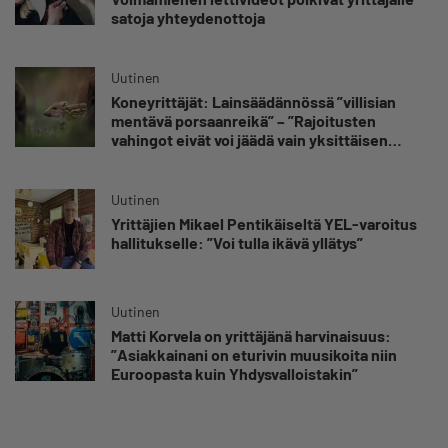
satoja yhteydenottoja
Uutinen
Koneyrittäjät: Lainsäädännössä ”villisian
mentävä porsaanreikä” – ”Rajoitusten
vahingot eivät voi jäädä vain yksittäisen
yrittäjän harteille”
Uutinen
Yrittäjien Mikael Pentikäiseltä YEL-varoitus
hallitukselle: ”Voi tulla ikävä yllätys”
Uutinen
Matti Korvela on yrittäjänä harvinaisuus:
”Asiakkainani on eturivin muusikoita niin
Euroopasta kuin Yhdysvalloistakin”