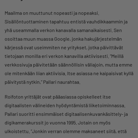
Maailma on muuttunut nopeasti ja nopeaksi.
Sisällöntuottaminen tapahtuu entistä vauhdikkaammin ja
yhä useammalla verkon kanavalla samanaikaisesti. Sen
osoittaa muun muassa Google, jonka hakujärjestelmän
kärjessä ovat useimmiten ne yritykset, jotka päivittävät
tietojaan monilla eri verkon kanavilla aktiivisesti. ”Meillä
verkkosivuja päivitetään säännöllisin väliajoin, mutta emme
ole mitenkään liian aktiivisia. Itse asiassa ne kaipaisivat kyllä
päivitystä nytkin,” Pallari naurahtaa.
Roifoton yrittäjät ovat pääasiassa opiskelleet itse
digitaalisten välineiden hyödyntämistä liiketoiminnassa.
Pallari suoritti ensimmäiset digitaalisenkuvankäsittely- ja
digikamerakurssit jo vuonna 1995. Jotain on myös
ulkoistettu. ”Jonkin verran olemme maksaneet siitä, että