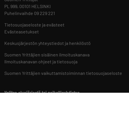
PL 999, 00101 HELSINKI
Puhelinvaihde 09 229 221
Tietosuojaseloste ja evästeet
Evästeasetukset
Keskusjärjestön yhteystiedot ja henkilöstö
Suomen Yrittäjien sisäinen ilmoituskanava
Ilmoituskanavan ohjeet ja tietosuoja
Suomen Yrittäjien vaikuttamistoiminnan tietosuojaseloste
Valitse aluejärjestö tai paikallisyhdistys
Aluejärjestöt
Paikallisyhdistykset