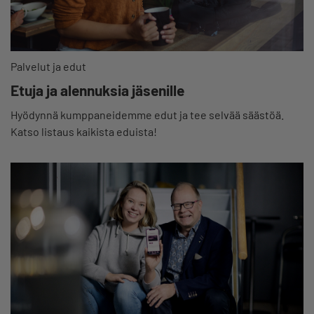
Palvelut ja edut
Etuja ja alennuksia jäsenille
Hyödynnä kumppaneidemme edut ja tee selvää säästöä.
Katso listaus kaikista eduista!