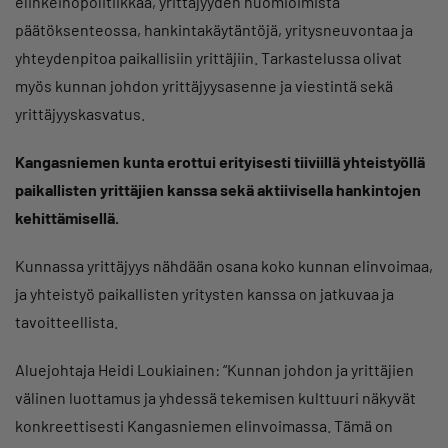
elinkeinopolitiikkaa, yrittäjyyden huomioimista
päätöksenteossa, hankintakäytäntöjä, yritysneuvontaa ja
yhteydenpitoa paikallisiin yrittäjiin. Tarkastelussa olivat
myös kunnan johdon yrittäjyysasenne ja viestintä sekä
yrittäjyyskasvatus.
Kangasniemen kunta erottui erityisesti tiiviillä yhteistyöllä
paikallisten yrittäjien kanssa sekä aktiivisella hankintojen
kehittämisellä.
Kunnassa yrittäjyys nähdään osana koko kunnan elinvoimaa,
ja yhteistyö paikallisten yritysten kanssa on jatkuvaa ja
tavoitteellista.
Aluejohtaja Heidi Loukiainen: “Kunnan johdon ja yrittäjien
välinen luottamus ja yhdessä tekemisen kulttuuri näkyvät
konkreettisesti Kangasniemen elinvoimassa. Tämä on