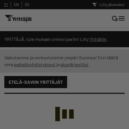
FI
EN
SV
Liity jäseneksi
Hae sivustolta tai kysy suoraan
YRITTÄJÄ, tule mukaan omiesi pariin! Liity
Yrittäjiin
.
Yrittäjien tekoälyltä
Vaikutamme ja verkostoimme ympäri Suomea! Etsi täältä
oma
paikallisyhdistyksesi
ja
aluejärjestösi
.
Hae
ETELÄ-SAVON YRITTÄJÄT
Suodata hakutuloksia: näytä kaikki sisältö