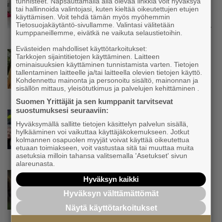
tunnisteet. Napsauttamalla alla olevaa linkkiä voit hyväksyä
Kolmesta syövästä, uupumuksista ja
tai hallinnoida valintojasi, kuten kieltää oikeutettujen etujen
syömishäiriöstä selvinnyt Mira Rinne: ”Kun
käyttämisen. Voit tehdä tämän myös myöhemmin
olen katsonut useasti kuolemaa silmiin, olen
Tietosuojakäytäntö-sivullamme. Valintasi välitetään
kumppaneillemme, eivätkä ne vaikuta selaustietoihin.
oppinut kestämään myös yrittäjyyteen
kuuluvaa epävarmuutta”
Evästeiden mahdolliset käyttötarkoitukset:
Uutinen
Tarkkojen sijaintitietojen käyttäminen. Laitteen
ominaisuuksien käyttäminen tunnistamista varten. Tietojen
Siivousyrittäjän työntekijä joutuu
tallentaminen laitteelle ja/tai laitteella olevien tietojen käyttö.
matkustamaan yli 300 kilometriä
Kohdennettu mainonta ja personoitu sisältö, mainonnan ja
suorittaakseen ajokortin – ”Ei aja syrjäseudun
sisällön mittaus, yleisötutkimus ja palvelujen kehittäminen .
etua”
Suomen Yrittäjät ja sen kumppanit tarvitsevat
suostumuksesi seuraaviin:
Uutinen
Hyväksymällä sallitte tietojen käsittelyn palvelun sisällä,
Isät opettelevat kampauksia oluen äärellä –
hylkääminen voi vaikuttaa käyttäjäkokemukseen. Jotkut
Voimamiehen lettivideot poikivat yrittäjälle
kolmannen osapuolen myyjät voivat käyttää oikeutettua
satoja yhteydenottoja
etuaan toimiakseen, voit vastustaa sitä tai muuttaa muita
asetuksia milloin tahansa valitsemalla 'Asetukset' sivun
alareunasta.
Uutinen
Hyväksyn kaikki
Koneyrittäjät: Lainsäädännössä ”villisian
Hyväksyn välttämättömät
mentävä porsaanreikä” – ”Rajoitusten
vahingot eivät voi jäädä vain yksittäisen
Näytä käyttötarkoitukset
yrittäjän harteille”