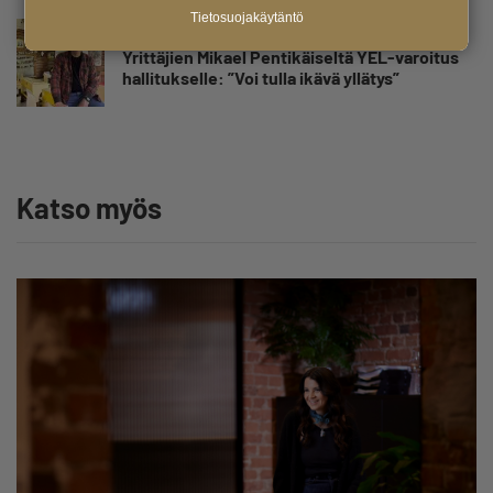
Tietosuojakäytäntö
Uutinen
Yrittäjien Mikael Pentikäiseltä YEL-varoitus
hallitukselle: ”Voi tulla ikävä yllätys”
Katso myös