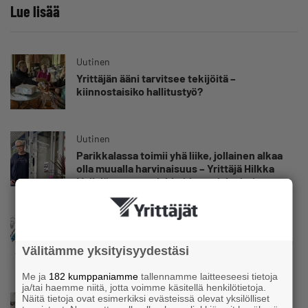
Lue lisää
Uutinen
Yrittäjän ääni tarvitsee tekijöitä –
kiinnostaisiko hallitustyö?
Uutinen
Parikkalassa toimii yhä liike, jollainen alkaa
olla muualla harvinaisuus – Yrittäjä Hilkka
Myllylä tuntee asiakkaidensa jalat kuin
omansa
Uutinen
Nämä yritykset nousivat AAA-luokkaan –
Välitämme yksityisyydestäsi
Katso lista
Me ja
182 kumppaniamme
tallennamme laitteeseesi tietoja
ja/tai haemme niitä, jotta voimme käsitellä henkilötietoja.
Näitä tietoja ovat esimerkiksi evästeissä olevat yksilölliset
Uutinen