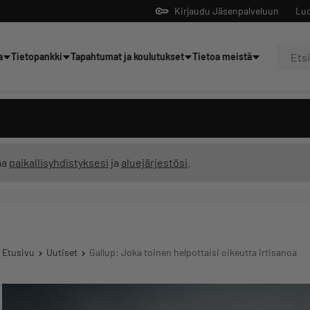
Kirjaudu Jäsenpalveluun
Luo
a
Tietopankki
Tapahtumat ja koulutukset
Tietoa meistä
Yrittäjien tekoälyltä
ma
paikallisyhdistyksesi
ja
aluejärjestösi
.
Etusivu
Uutiset
Gallup: Joka toinen helpottaisi oikeutta irtisanoa