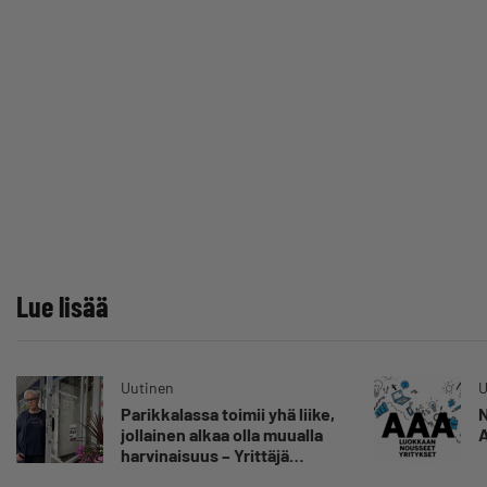
Lue lisää
Uutinen
U
Parikkalassa toimii yhä liike,
N
jollainen alkaa olla muualla
A
harvinaisuus – Yrittäjä
Hilkka Myllylä tuntee