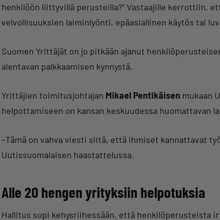
henkilöön liittyvillä perusteilla?” Vastaajille kerrottiin, e
velvollisuuksien laiminlyönti, epäasiallinen käytös tai lu
Suomen Yrittäjät on jo pitkään ajanut henkilöperusteis
alentavan palkkaamisen kynnystä.
Yrittäjien toimitusjohtajan
Mikael Pentikäisen
mukaan Uu
helpottamiseen on kansan keskuudessa huomattavan laa
–Tämä on vahva viesti siitä, että ihmiset kannattavat 
Uutissuomalaisen haastattelussa.
Alle 20 hengen yrityksiin helpotuksia
Hallitus sopi kehysriihessään, että henkilöperusteista i