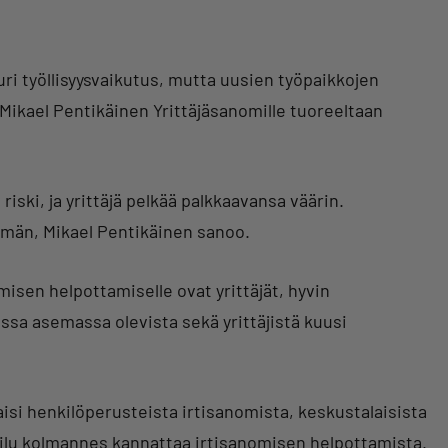
ri työllisyysvaikutus, mutta uusien työpaikkojen
Mikael Pentikäinen Yrittäjäsanomille tuoreeltaan
riski, ja yrittäjä pelkää palkkaavansa väärin.
mmän, Mikael Pentikäinen sanoo.
isen helpottamiselle ovat yrittäjät, hyvin
sa asemassa olevista sekä yrittäjistä kuusi
si henkilöperusteista irtisanomista, keskustalaisista
ilu kolmannes kannattaa irtisanomisen helpottamista.