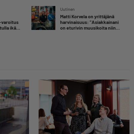
 kuolemaa
”Ei aja syrjäseudun etua”
nut
Uutinen
Matti Korvela on yrittäjänä
luvaa
-varoitus
harvinaisuus: ”Asiakkainani
tulla ikävä
on eturivin muusikoita niin
Euroopasta kuin
Yhdysvalloistakin”