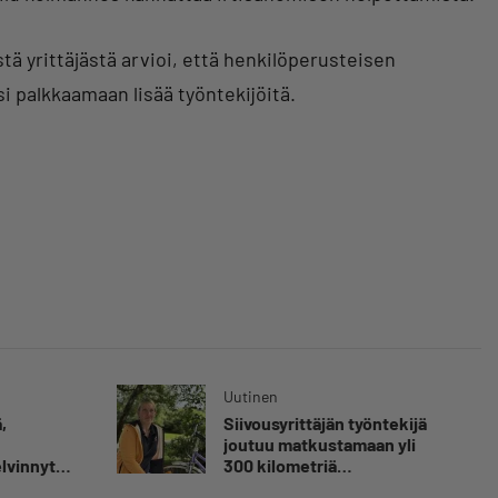
tä yrittäjästä arvioi, että henkilöperusteisen
i palkkaamaan lisää työntekijöitä.
Uutinen
,
Siivousyrittäjän työntekijä
joutuu matkustamaan yli
elvinnyt
300 kilometriä
olen
suorittaakseen ajokortin –