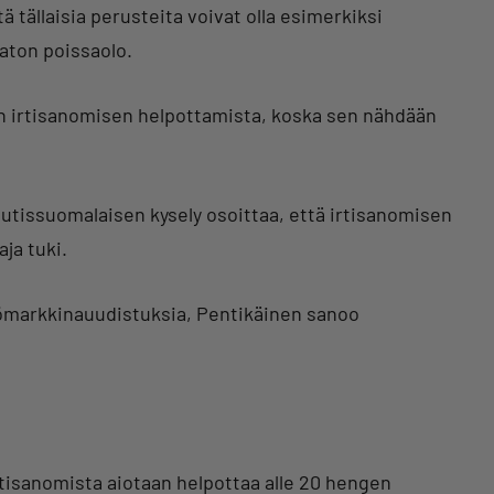
ttä tällaisia perusteita voivat olla esimerkiksi
vaton poissaolo.
en irtisanomisen helpottamista, koska sen nähdään
tissuomalaisen kysely osoittaa, että irtisanomisen
ja tuki.
työmarkkinauudistuksia, Pentikäinen sanoo
rtisanomista aiotaan helpottaa alle 20 hengen