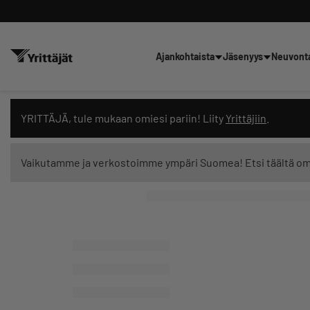
Ajankohtaista
Jäsenyys
Neuvont
Hae sivustolta tai kysy suoraan 
YRITTÄJÄ, tule mukaan omiesi pariin! Liity
Yrittäjiin
.
Vaikutamme ja verkostoimme ympäri Suomea! Etsi täältä o
Suodata hakutuloksia: näytä kaikki sisältö