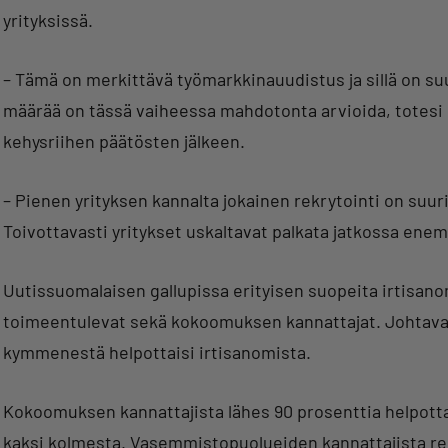
yrityksissä.
– Tämä on merkittävä työmarkkinauudistus ja sillä on suu
määrää on tässä vaiheessa mahdotonta arvioida, totesi 
kehysriihen päätösten jälkeen.
– Pienen yrityksen kannalta jokainen rekrytointi on suuri 
Toivottavasti yritykset uskaltavat palkata jatkossa ene
Uutissuomalaisen gallupissa erityisen suopeita irtisanom
toimeentulevat sekä kokoomuksen kannattajat. Johtavas
kymmenestä helpottaisi irtisanomista.
Kokoomuksen kannattajista lähes 90 prosenttia helpottai
kaksi kolmesta. Vasemmistopuolueiden kannattajista re