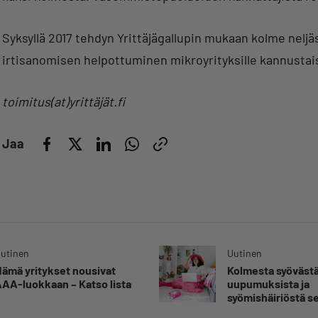
Syksyllä 2017 tehdyn Yrittäjägallupin mukaan kolme neljäs
irtisanomisen helpottuminen mikroyrityksille kannustais
toimitus(at)yrittäjät.fi
Jaa
utinen
Uutinen
ämä yritykset nousivat
Kolmesta syövästä
AA-luokkaan – Katso lista
uupumuksista ja
syömishäiriöstä s
Mira Rinne: ”Kun 