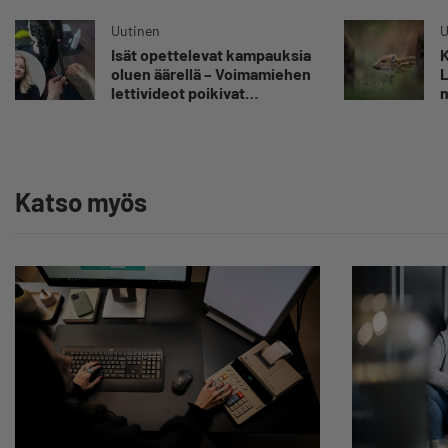
asiakkaidensa jalat kuin
omansa
Uutinen
U
Isät opettelevat kampauksia
K
oluen äärellä – Voimamiehen
L
lettivideot poikivat
m
yrittäjälle satoja
”
yhteydenottoja
v
y
Katso myös