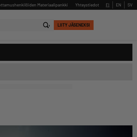
ttamushenkilöiden Materiaalipankki
Yhteystiedot
FI
EN
SV
LIITY JÄSENEKSI
Sulje
Hae