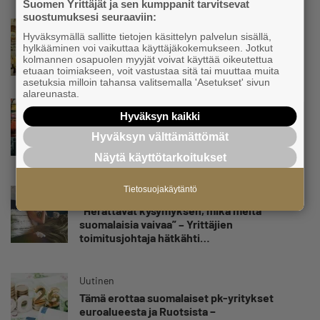
Suomen Yrittäjät ja sen kumppanit tarvitsevat
suostumuksesi seuraaviin:
Uutinen
Hyväksymällä sallitte tietojen käsittelyn palvelun sisällä,
Yrittäjien Mikael Pentikäiseltä YEL-varoitus
hylkääminen voi vaikuttaa käyttäjäkokemukseen. Jotkut
hallitukselle: ”Voi tulla ikävä yllätys”
kolmannen osapuolen myyjät voivat käyttää oikeutettua
etuaan toimiakseen, voit vastustaa sitä tai muuttaa muita
asetuksia milloin tahansa valitsemalla 'Asetukset' sivun
alareunasta.
Uutinen
Hyväksyn kaikki
Matti Korvela on yrittäjänä harvinaisuus:
”Asiakkainani on eturivin muusikoita niin
Hyväksyn välttämättömät
Euroopasta kuin Yhdysvalloistakin”
Näytä käyttötarkoitukset
Tietosuojakäytäntö
Uutinen
”Herättävät kysymyksen, mikä meitä
suomalaisia vaivaa” – Yrittäjien
toimitusjohtaja hätkähti
sairauspoissaolotilastoa
Uutinen
Tämä erottaa suomalaiset pk-yritykset
euroalueesta ja Ruotsista −