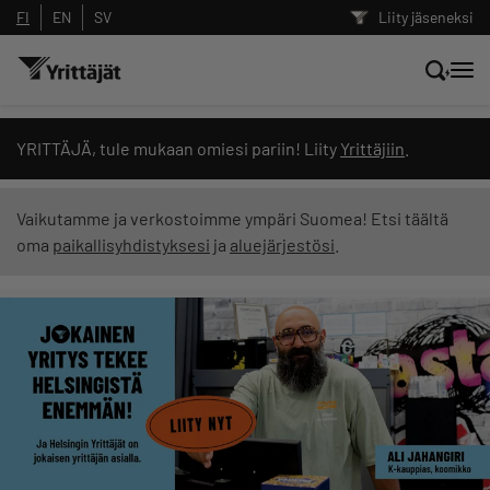
FI
EN
SV
Liity jäseneksi
Hae sivustolta tai kysy suoraan
YRITTÄJÄ, tule mukaan omiesi pariin! Liity
Yrittäjiin
.
Yrittäjien tekoälyltä
Vaikutamme ja verkostoimme ympäri Suomea! Etsi täältä
oma
paikallisyhdistyksesi
ja
aluejärjestösi
.
Hae
Suodata hakutuloksia: näytä kaikki sisältö