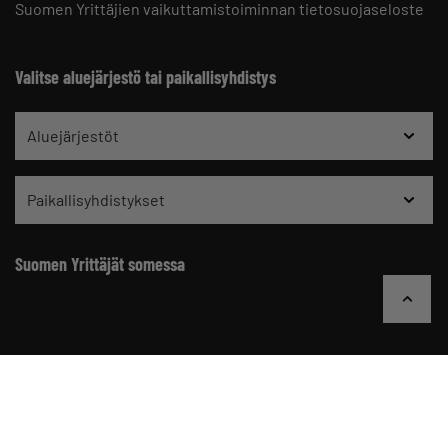
Suomen Yrittäjien vaikuttamistoiminnan tietosuojaseloste
Valitse aluejärjestö tai paikallisyhdistys
Aluejärjestöt
Paikallisyhdistykset
Suomen Yrittäjät somessa