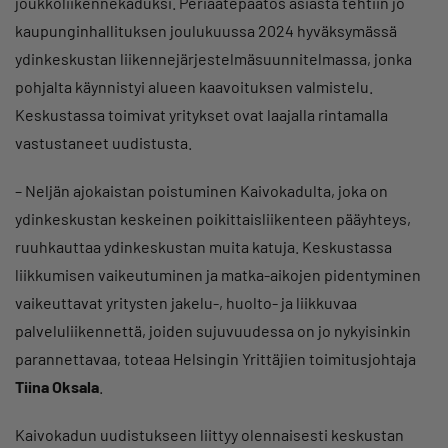
joukkoliikennekaduksi. Periaatepäätös asiasta tehtiin jo
kaupunginhallituksen joulukuussa 2024 hyväksymässä
ydinkeskustan liikennejärjestelmäsuunnitelmassa, jonka
pohjalta käynnistyi alueen kaavoituksen valmistelu.
Keskustassa toimivat yritykset ovat laajalla rintamalla
vastustaneet uudistusta.
– Neljän ajokaistan poistuminen Kaivokadulta, joka on
ydinkeskustan keskeinen poikittaisliikenteen pääyhteys,
ruuhkauttaa ydinkeskustan muita katuja. Keskustassa
liikkumisen vaikeutuminen ja matka-aikojen pidentyminen
vaikeuttavat yritysten jakelu-, huolto- ja liikkuvaa
palveluliikennettä, joiden sujuvuudessa on jo nykyisinkin
parannettavaa, toteaa Helsingin Yrittäjien toimitusjohtaja
Tiina Oksala
.
Kaivokadun uudistukseen liittyy olennaisesti keskustan