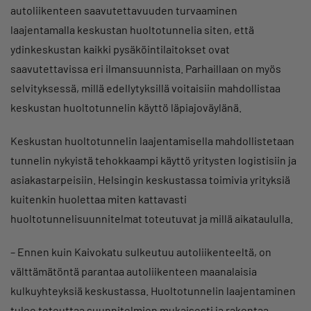
autoliikenteen saavutettavuuden turvaaminen
laajentamalla keskustan huoltotunnelia siten, että
ydinkeskustan kaikki pysäköintilaitokset ovat
saavutettavissa eri ilmansuunnista. Parhaillaan on myös
selvityksessä, millä edellytyksillä voitaisiin mahdollistaa
keskustan huoltotunnelin käyttö läpiajoväylänä.
Keskustan huoltotunnelin laajentamisella mahdollistetaan
tunnelin nykyistä tehokkaampi käyttö yritysten logistisiin ja
asiakastarpeisiin. Helsingin keskustassa toimivia yrityksiä
kuitenkin huolettaa miten kattavasti
huoltotunnelisuunnitelmat toteutuvat ja millä aikataululla.
– Ennen kuin Kaivokatu sulkeutuu autoliikenteeltä, on
välttämätöntä parantaa autoliikenteen maanalaisia
kulkuyhteyksiä keskustassa. Huoltotunnelin laajentaminen
tulee toteuttaa suunnitelmien mukaisesti ja rakentaa