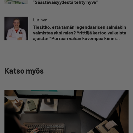
”Säästäväisyydestä tehty hyve”
Uutinen
Tiesitkö, että tämän legendaarisen salmiakin
valmistaa yksi mies? Yrittäjä kertoo vaikeista
ajoista: ”Purraan vähän kovempaa kiinni
pastilliin”
Katso myös