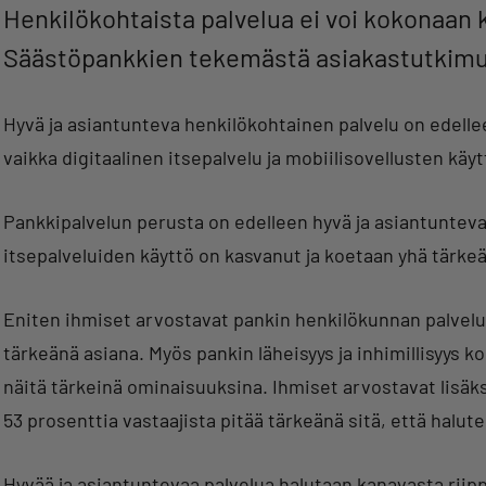
Henkilökohtaista palvelua ei voi kokonaan k
Säästöpankkien tekemästä asiakastutkim
Hyvä ja asiantunteva henkilökohtainen palvelu on edellee
vaikka digitaalinen itsepalvelu ja mobiilisovellusten käy
Pankkipalvelun perusta on edelleen hyvä ja asiantunteva 
itsepalveluiden käyttö on kasvanut ja koetaan yhä tärke
Eniten ihmiset arvostavat pankin henkilökunnan palvelu
tärkeänä asiana. Myös pankin läheisyys ja inhimillisyys ko
näitä tärkeinä ominaisuuksina. Ihmiset arvostavat lisäks
53 prosenttia vastaajista pitää tärkeänä sitä, että halut
Hyvää ja asiantuntevaa palvelua halutaan kanavasta riip