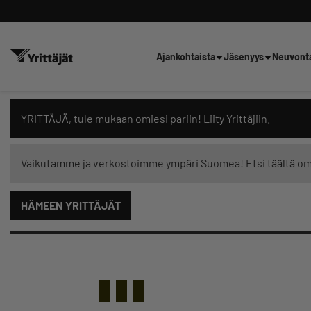
Ajankohtaista
Jäsenyys
Neuvont
Hae sivustolta tai kysy suoraan 
YRITTÄJÄ, tule mukaan omiesi pariin! Liity
Yrittäjiin
.
Vaikutamme ja verkostoimme ympäri Suomea! Etsi täältä o
HÄMEEN YRITTÄJÄT
Suodata hakutuloksia: näytä kaikki sisältö