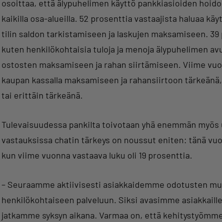
osoittaa, että älypuhelimen käyttö pankkiasioiden hoido
kaikilla osa-alueilla. 52 prosenttia vastaajista haluaa k
tilin saldon tarkistamiseen ja laskujen maksamiseen. 39 
kuten henkilökohtaisia tuloja ja menoja älypuhelimen av
ostosten maksamiseen ja rahan siirtämiseen. Viime vuon
kaupan kassalla maksamiseen ja rahansiirtoon tärkeänä, 
tai erittäin tärkeänä.
Tulevaisuudessa pankilta toivotaan yhä enemmän myös uu
vastauksissa chatin tärkeys on noussut eniten: tänä vuo
kun viime vuonna vastaava luku oli 19 prosenttia.
– Seuraamme aktiivisesti asiakkaidemme odotusten muu
henkilökohtaiseen palveluun. Siksi avasimme asiakkaill
jatkamme syksyn aikana. Varmaa on, että kehitystyömme 