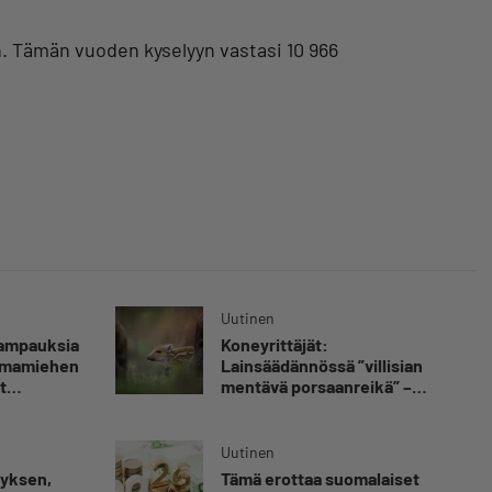
n. Tämän vuoden kyselyyn vastasi 10 966
Uutinen
kampauksia
Koneyrittäjät:
oimamiehen
Lainsäädännössä ”villisian
t
mentävä porsaanreikä” –
”Rajoitusten vahingot eivät
voi jäädä vain yksittäisen
yrittäjän harteille”
Uutinen
myksen,
Tämä erottaa suomalaiset