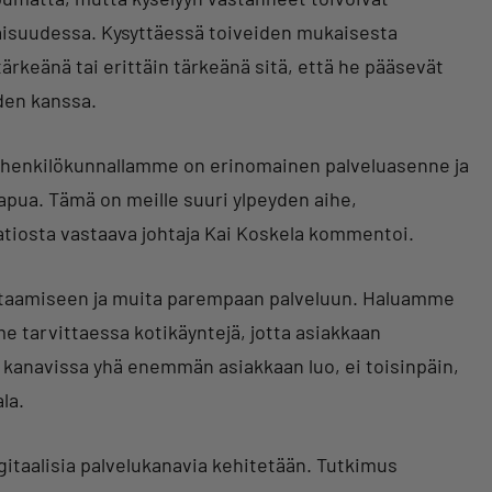
aisuudessa. Kysyttäessä toiveiden mukaisesta
ärkeänä tai erittäin tärkeänä sitä, että he pääsevät
den kanssa.
tä henkilökunnallamme on erinomainen palveluasenne ja
 apua. Tämä on meille suuri ylpeyden aihe,
tiosta vastaava johtaja Kai Koskela kommentoi.
htaamiseen ja muita parempaan palveluun. Haluamme
e tarvittaessa kotikäyntejä, jotta asiakkaan
sa kanavissa yhä enemmän asiakkaan luo, ei toisinpäin,
la.
gitaalisia palvelukanavia kehitetään. Tutkimus