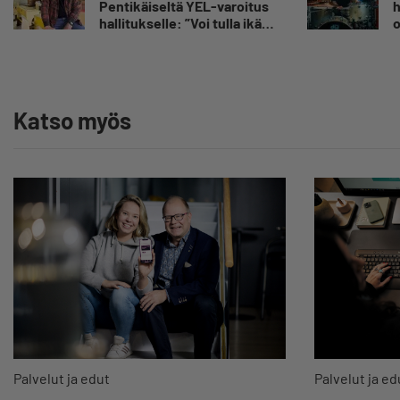
Pentikäiseltä YEL-varoitus
h
epävarmuutta”
hallitukselle: ”Voi tulla ikävä
o
yllätys”
E
Y
Katso myös
Palvelut ja edut
Palvelut ja ed