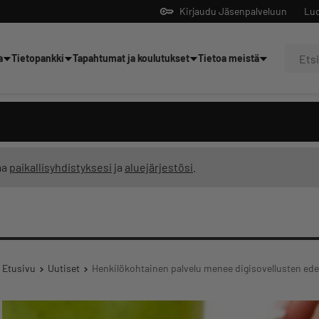
Kirjaudu Jäsenpalveluun
Luo
a
Tietopankki
Tapahtumat ja koulutukset
Tietoa meistä
Yrittäjien tekoälyltä
ma
paikallisyhdistyksesi
ja
aluejärjestösi
.
Etusivu
Uutiset
Henkilökohtainen palvelu menee digisovellusten ede