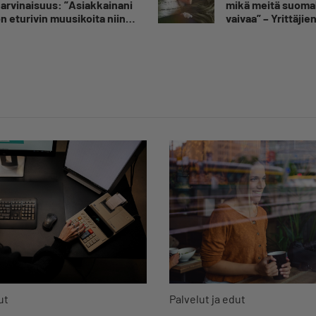
arvinaisuus: ”Asiakkainani
mikä meitä suomal
n eturivin muusikoita niin
vaivaa” – Yrittäjie
uroopasta kuin
toimitusjohtaja hä
hdysvalloistakin”
sairauspoissaolot
Palvelut ja edut
ut