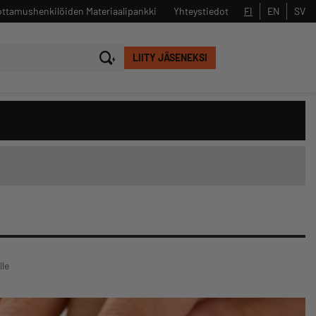
ttamushenkilöiden Materiaalipankki
Yhteystiedot
FI
EN
SV
LIITY JÄSENEKSI
Sulje
Hae
lle