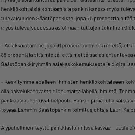
henkilökohtaisia kohtaamisia pankin kanssa myös tulev
tulevaisuuden Säästöpankista, jopa 75 prosenttia pitää t
myös tulevaisuudessa asioimaan tuttujen toimihenkilöi
– Asiakkaistamme jopa 91 prosenttia on sitä mieltä, et
88 prosenttia sitä mieltä, että meiltä saa asiantuntevaa
Säästöpankkiryhmän asiakaskokemuksesta ja digitalisaa
– Keskitymme edelleen ihmisten henkilökohtaiseen ko
olla palvelukanavasta riippumatta lähellä ihmistä. Teemm
pankkiasiat hoituvat helposti. Pankin pitää tulla kaikis
toteaa Lammin Säästöpankin toimitusjohtaja Lauri Kalpa
Älypuhelimen käyttö pankkiasioinnissa kasvaa – uusia di