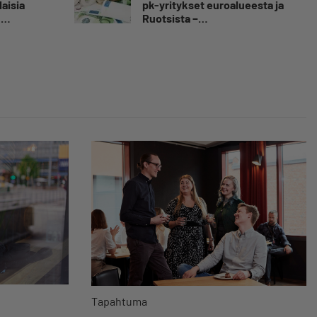
aisia
pk-yritykset euroalueesta ja
n
Ruotsista −
tkähti
”Säästäväisyydestä tehty
ilastoa
hyve”
Tapahtuma