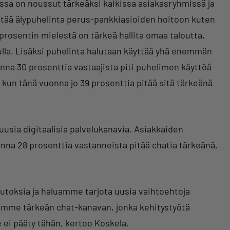
ssa on noussut tärkeäksi kaikissa asiakasryhmissä ja
äyttää älypuhelinta perus-pankkiasioiden hoitoon kuten
prosentin mielestä on tärkeä hallita omaa taloutta,
ulla. Lisäksi puhelinta halutaan käyttää yhä enemmän
na 30 prosenttia vastaajista piti puhelimen käyttöä
kun tänä vuonna jo 39 prosenttia pitää sitä tärkeänä
sia digitaalisia palvelukanavia. Asiakkaiden
nna 28 prosenttia vastanneista pitää chatia tärkeänä,
toksia ja haluamme tarjota uusia vaihtoehtoja
emme tärkeän chat-kanavan, jonka kehitystyötä
ei pääty tähän, kertoo Koskela.