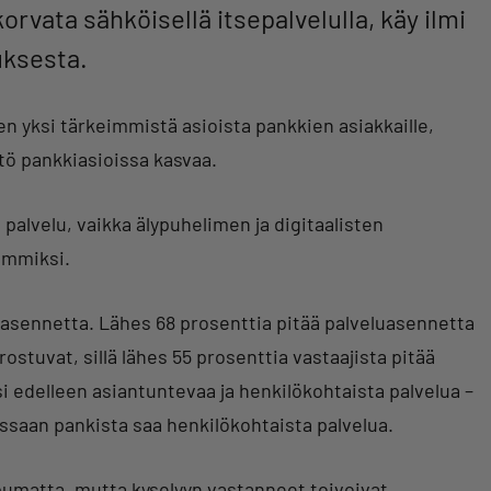
orvata sähköisellä itsepalvelulla, käy ilmi
uksesta.
n yksi tärkeimmistä asioista pankkien asiakkaille,
ttö pankkiasioissa kasvaa.
palvelu, vaikka älypuhelimen ja digitaalisten
ämmiksi.
asennetta. Lähes 68 prosenttia pitää palveluasennetta
rostuvat, sillä lähes 55 prosenttia vastaajista pitää
i edelleen asiantuntevaa ja henkilökohtaista palvelua –
essaan pankista saa henkilökohtaista palvelua.
pumatta, mutta kyselyyn vastanneet toivoivat