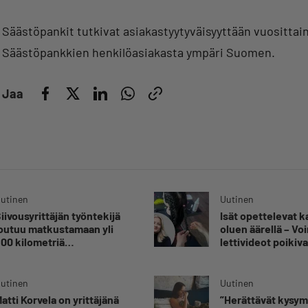
Säästöpankit tutkivat asiakastyytyväisyyttään vuosittai
Säästöpankkien henkilöasiakasta ympäri Suomen.
Jaa
utinen
Uutinen
iivousyrittäjän työntekijä
Isät opettelevat 
outuu matkustamaan yli
oluen äärellä – V
00 kilometriä
lettivideot poikiva
uorittaakseen ajokortin –
yrittäjälle satoja
Ei aja syrjäseudun etua”
yhteydenottoja
utinen
Uutinen
atti Korvela on yrittäjänä
”Herättävät kysy