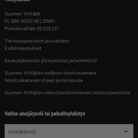
Suomen Yrittäjät
PL 999, 00101 HELSINKI
Puhelinvaihde 09 229 221
Tietosuojaseloste ja evästeet
Evästeasetukset
Keskusjärjestön yhteystiedot ja henkilöstö
Suomen Yrittäjien sisäinen ilmoituskanava
Ilmoituskanavan ohjeet ja tietosuoja
Suomen Yrittäjien vaikuttamistoiminnan tietosuojaseloste
Valitse aluejärjestö tai paikallisyhdistys
Aluejärjestöt