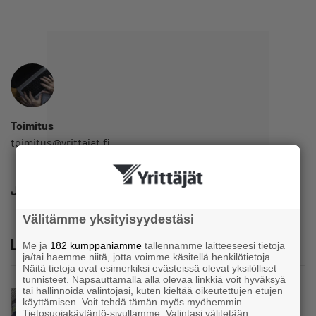
Toimitus
toimitus@yrittajat.fi
Jaa
Välitämme yksityisyydestäsi
Lue lisää
Me ja
182 kumppaniamme
tallennamme laitteeseesi tietoja
ja/tai haemme niitä, jotta voimme käsitellä henkilötietoja.
Näitä tietoja ovat esimerkiksi evästeissä olevat yksilölliset
tunnisteet. Napsauttamalla alla olevaa linkkiä voit hyväksyä
tai hallinnoida valintojasi, kuten kieltää oikeutettujen etujen
Uutinen
käyttämisen. Voit tehdä tämän myös myöhemmin
Parikkalassa toimii yhä liike, jollainen alkaa
Tietosuojakäytäntö-sivullamme. Valintasi välitetään