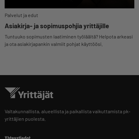
Palvelut ja edut
Asiakirja- ja sopimuspohjia yrittäjille
Tuntuuko sopimusten laatiminen työläältä? Helpota arkeasi
ja ota asiakirjapankin valmiit pohjat käyttöösi.
Valtakunnallista, alueellista ja paikallista vaikuttamista pk-
yrittäjien puolesta.
Yhteystiedot