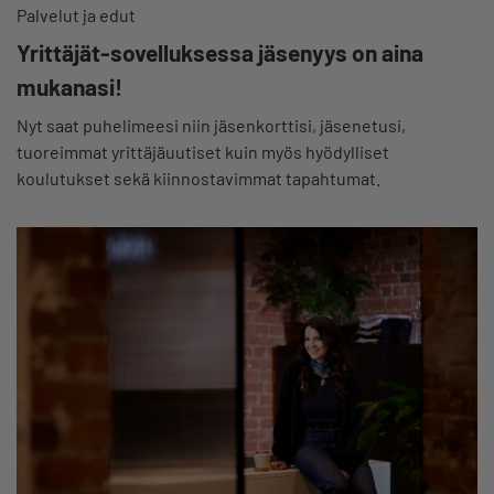
Palvelut ja edut
Yrittäjät-sovelluksessa jäsenyys on aina
mukanasi!
Nyt saat puhelimeesi niin jäsenkorttisi, jäsenetusi,
tuoreimmat yrittäjäuutiset kuin myös hyödylliset
koulutukset sekä kiinnostavimmat tapahtumat.