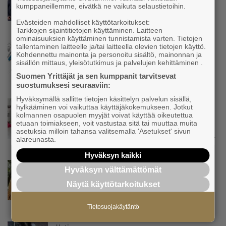
kumppaneillemme, eivätkä ne vaikuta selaustietoihin.
olla muualla harvinaisuus – Yrittäjä Hilkka
Myllylä tuntee asiakkaidensa jalat kuin
Evästeiden mahdolliset käyttötarkoitukset:
omansa
Tarkkojen sijaintitietojen käyttäminen. Laitteen
ominaisuuksien käyttäminen tunnistamista varten. Tietojen
tallentaminen laitteelle ja/tai laitteella olevien tietojen käyttö.
Uutinen
Kohdennettu mainonta ja personoitu sisältö, mainonnan ja
Nämä yritykset nousivat AAA-luokkaan –
sisällön mittaus, yleisötutkimus ja palvelujen kehittäminen .
Katso lista
Suomen Yrittäjät ja sen kumppanit tarvitsevat
suostumuksesi seuraaviin:
Hyväksymällä sallitte tietojen käsittelyn palvelun sisällä,
Uutinen
hylkääminen voi vaikuttaa käyttäjäkokemukseen. Jotkut
kolmannen osapuolen myyjät voivat käyttää oikeutettua
Kolmesta syövästä, uupumuksista ja
etuaan toimiakseen, voit vastustaa sitä tai muuttaa muita
syömishäiriöstä selvinnyt Mira Rinne: ”Kun
asetuksia milloin tahansa valitsemalla 'Asetukset' sivun
olen katsonut useasti kuolemaa silmiin, olen
alareunasta.
oppinut kestämään myös yrittäjyyteen
kuuluvaa epävarmuutta”
Hyväksyn kaikki
Uutinen
Hyväksyn välttämättömät
Siivousyrittäjän työntekijä joutuu
Näytä käyttötarkoitukset
matkustamaan yli 300 kilometriä
suorittaakseen ajokortin – ”Ei aja syrjäseudun
etua”
Tietosuojakäytäntö