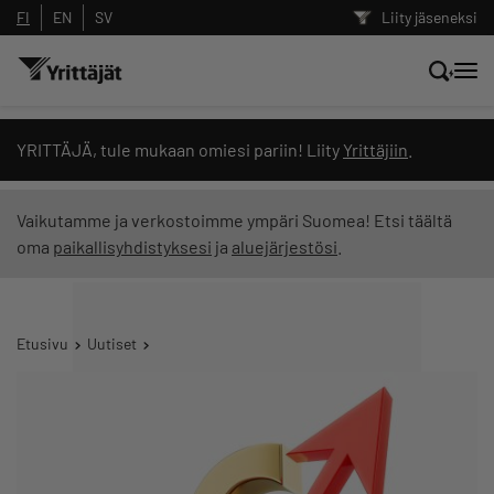
FI
EN
SV
Liity jäseneksi
Hae sivustolta tai kysy suoraan
YRITTÄJÄ, tule mukaan omiesi pariin! Liity
Yrittäjiin
.
Yrittäjien tekoälyltä
Vaikutamme ja verkostoimme ympäri Suomea! Etsi täältä
oma
paikallisyhdistyksesi
ja
aluejärjestösi
.
Hae
Suodata hakutuloksia: näytä kaikki sisältö
Etusivu
Uutiset