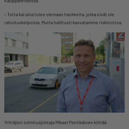
Kauppalehdessä.
– Totta kai aina tulee olemaan hankkeita, jotka eivät ole
rahoituskelpoisia. Mutta hallitusti kasvatamme riskinottoa.
Yrittäjien toimitusjohtaja Mikael Pentikäinen kiittää