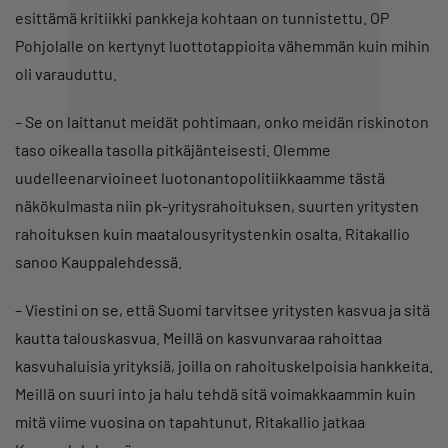
esittämä kritiikki pankkeja kohtaan on tunnistettu. OP
Pohjolalle on kertynyt luottotappioita vähemmän kuin mihin
oli varauduttu.
– Se on laittanut meidät pohtimaan, onko meidän riskinoton
taso oikealla tasolla pitkäjänteisesti. Olemme
uudelleenarvioineet luotonantopolitiikkaamme tästä
näkökulmasta niin pk-yritysrahoituksen, suurten yritysten
rahoituksen kuin maatalousyritystenkin osalta, Ritakallio
sanoo Kauppalehdessä.
– Viestini on se, että Suomi tarvitsee yritysten kasvua ja sitä
kautta talouskasvua. Meillä on kasvunvaraa rahoittaa
kasvuhaluisia yrityksiä, joilla on rahoituskelpoisia hankkeita.
Meillä on suuri into ja halu tehdä sitä voimakkaammin kuin
mitä viime vuosina on tapahtunut, Ritakallio jatkaa