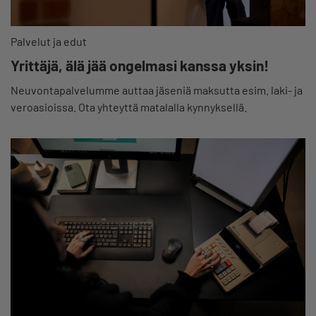
Palvelut ja edut
Yrittäjä, älä jää ongelmasi kanssa yksin!
Neuvontapalvelumme auttaa jäseniä maksutta esim. laki- ja
veroasioissa. Ota yhteyttä matalalla kynnyksellä.