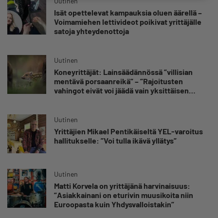
Uutinen
Isät opettelevat kampauksia oluen äärellä –
Voimamiehen lettivideot poikivat yrittäjälle
satoja yhteydenottoja
Uutinen
Koneyrittäjät: Lainsäädännössä ”villisian
mentävä porsaanreikä” – ”Rajoitusten
vahingot eivät voi jäädä vain yksittäisen
yrittäjän harteille”
Uutinen
Yrittäjien Mikael Pentikäiseltä YEL-varoitus
hallitukselle: ”Voi tulla ikävä yllätys”
Uutinen
Matti Korvela on yrittäjänä harvinaisuus:
”Asiakkainani on eturivin muusikoita niin
Euroopasta kuin Yhdysvalloistakin”