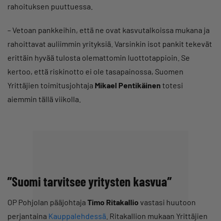
rahoituksen puuttuessa.
– Vetoan pankkeihin, että ne ovat kasvutalkoissa mukana ja
rahoittavat auliimmin yrityksiä. Varsinkin isot pankit tekevät
erittäin hyvää tulosta olemattomin luottotappioin. Se
kertoo, että riskinotto ei ole tasapainossa, Suomen
Yrittäjien toimitusjohtaja
Mikael Pentikäinen
totesi
aiemmin tällä viikolla.
”Suomi tarvitsee yritysten kasvua”
OP Pohjolan pääjohtaja
Timo Ritakallio
vastasi huutoon
perjantaina
Kauppalehdessä
. Ritakallion mukaan Yrittäjien