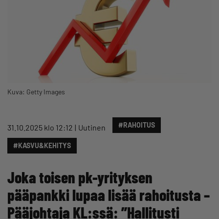
Kuva: Getty Images
#RAHOITUS
31.10.2025 klo 12:12
Uutinen
#KASVU&KEHITYS
Joka toisen pk-yrityksen
pääpankki lupaa lisää rahoitusta –
Pääjohtaja KL:ssä: ”Hallitusti