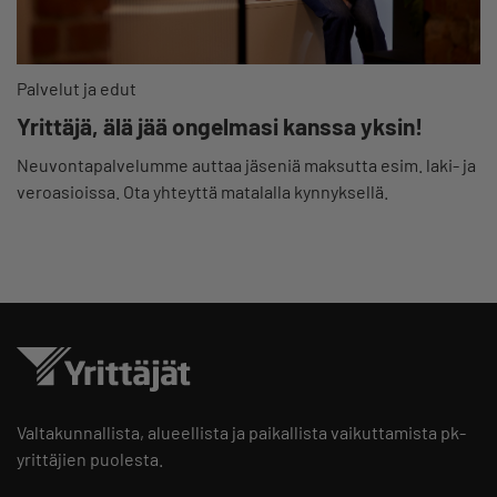
Palvelut ja edut
Yrittäjä, älä jää ongelmasi kanssa yksin!
Neuvontapalvelumme auttaa jäseniä maksutta esim. laki- ja
veroasioissa. Ota yhteyttä matalalla kynnyksellä.
Valtakunnallista, alueellista ja paikallista vaikuttamista pk-
yrittäjien puolesta.