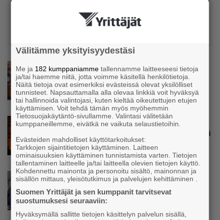
Kaupallinen yhteistyö
Maksamaton lasku voi viedä koko kaupan
katteen
Välitämme yksityisyydestäsi
Uutinen
Me ja
182 kumppaniamme
tallennamme laitteeseesi tietoja
ja/tai haemme niitä, jotta voimme käsitellä henkilötietoja.
Kainuun Yrittäjät: YEL-järjestelmän on
Näitä tietoja ovat esimerkiksi evästeissä olevat yksilölliset
seurattava yrittäjän todellista tulotasoa
tunnisteet. Napsauttamalla alla olevaa linkkiä voit hyväksyä
tai hallinnoida valintojasi, kuten kieltää oikeutettujen etujen
käyttämisen. Voit tehdä tämän myös myöhemmin
Tietosuojakäytäntö-sivullamme. Valintasi välitetään
Uutinen
kumppaneillemme, eivätkä ne vaikuta selaustietoihin.
Teollisuuden tilausten kasvu jatkuu – ”Sota ei
Evästeiden mahdolliset käyttötarkoitukset:
näytä horjuttavan hyvää kehitystä”
Tarkkojen sijaintitietojen käyttäminen. Laitteen
ominaisuuksien käyttäminen tunnistamista varten. Tietojen
tallentaminen laitteelle ja/tai laitteella olevien tietojen käyttö.
Kohdennettu mainonta ja personoitu sisältö, mainonnan ja
Uutinen
sisällön mittaus, yleisötutkimus ja palvelujen kehittäminen .
Parikkalassa toimii yhä liike, jollainen alkaa
Suomen Yrittäjät ja sen kumppanit tarvitsevat
olla muualla harvinaisuus – Yrittäjä Hilkka
suostumuksesi seuraaviin:
Myllylä tuntee asiakkaidensa jalat kuin
Hyväksymällä sallitte tietojen käsittelyn palvelun sisällä,
omansa