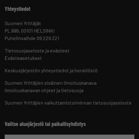
Yhteystiedot
Suomen Yrittäjät
PL 999, 00101 HELSINKI
Puhelinvaihde 09 229 221
Tietosuojaseloste ja evästeet
Evästeasetukset
Keskusjärjestön yhteystiedot ja henkilöstö
Suomen Yrittäjien sisäinen ilmoituskanava
Ilmoituskanavan ohjeet ja tietosuoja
Suomen Yrittäjien vaikuttamistoiminnan tietosuojaseloste
Valitse aluejärjestö tai paikallisyhdistys