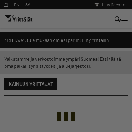
FI
EN
SV
Liity jäseneksi
Hae sivustolta tai kysy suoraan
YRITTÄJÄ, tule mukaan omiesi pariin! Liity
Yrittäjiin
.
Yrittäjien tekoälyltä
Vaikutamme ja verkostoimme ympäri Suomea! Etsi täältä
oma
paikallisyhdistyksesi
ja
aluejärjestösi
.
Hae
KAINUUN YRITTÄJÄT
Suodata hakutuloksia: näytä kaikki sisältö