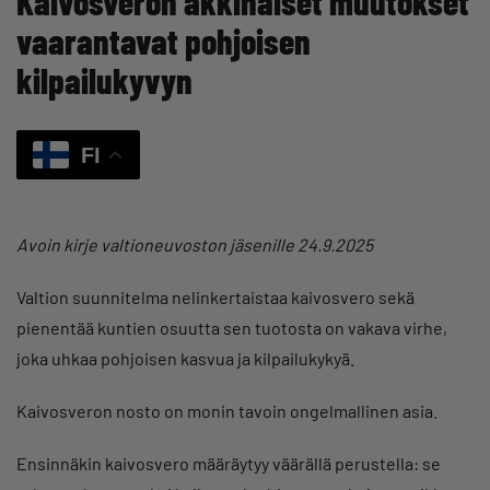
Kaivosveron äkkinäiset muutokset
vaarantavat pohjoisen
kilpailukyvyn
FI
Avoin kirje valtioneuvoston jäsenille 24.9.2025
Valtion suunnitelma nelinkertaistaa kaivosvero sekä
pienentää kuntien osuutta sen tuotosta on vakava virhe,
joka uhkaa pohjoisen kasvua ja kilpailukykyä.
Kaivosveron nosto on monin tavoin ongelmallinen asia.
Ensinnäkin kaivosvero määräytyy väärällä perustella: se