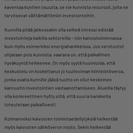
kaventaa kuntien osuutta, se vie kunnista resurssit, joita ne
tarvitsevat välttämättömiin investointeihin.
Kunnilla pitää jatkossakin olla selkeä intressi edistää
investointeja kaikilla sektoreilla – niin kaivostoiminnassa
kuin myös esimerkiksi energiahankkeissa. Jos verotuotot
ohjataan pois kunnista, vaarana on, että paikallinen
hyväksyntä heikkenee. On myös syytä huomioida, että
keskustelu on koskettanut jo tuulivoiman kiinteistöveroa,
jonka osalta kunnille jäävä tuotto on ollut keskeinen
kannustin investointien vastaanottamiseen. Alueilla täytyy
olla konkreettinen hyöty siitä, että suuria hankkeita
toteutetaan paikallisesti.
Kolmanneksi kaivosten toimintaedellytyksiä heikentää
myös kaivosten sähköveron nosto. Sekin heikentää