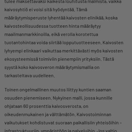
tulee maksettavaksi kaikesta louhitusta malmista, vaikka
kaivosyhtiö ei voisi sitä hyödyntää. Tämä
määräytymisperuste lyhentää kaivosten elinikää, koska
kaivosteollisuudessa tuotteen hinta määräytyy
maailmanmarkkinoilla, eikä verolla korotettua
tuotantohintaa voida siirtää lopputuotteeseen. Kaivosten
lyhyempi elinkaari vaikuttaa merkittävästi myös kaivosten
ekosysteemissä toimiviin pienempiin yrityksiin. Tästä
syystä koko kaivosveron määräytymismallia on
tarkasteltava uudelleen.
Toinen ongelmallinen muutos liittyy kuntien saaman
osuuden pienemiseen. Nykyinen malli, jossa kunnille
ohjataan 60 prosenttia kaivosverosta, on
oikeudenmukainen ja välttämätön. Kaivostoiminnan
vaikutukset kohdistuvat suoraan paikallisiin yhteisöihin –
infrastruktuuriin, ympäristöön ja palveluihin. Jos valtio