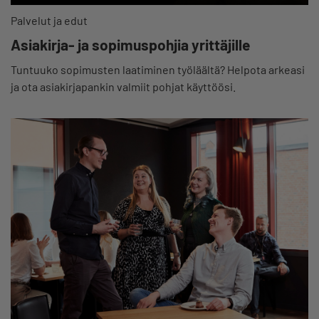
Palvelut ja edut
Asiakirja- ja sopimuspohjia yrittäjille
Tuntuuko sopimusten laatiminen työläältä? Helpota arkeasi
ja ota asiakirjapankin valmiit pohjat käyttöösi.