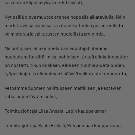
kaivosten kilpailukykyä merkittävästi.
Nyt esillä oleva muutos etenee nopealla aikataululla. Näin
merkittävissä asioissa tarvitaan kuitenkin perusteellista
valmistelua ja vaikutusten huolellista arviointia.
Me pohjoisen elinkeinoelämän edustajat olemme
huolestuneita siitä, miksi pohjoisen tärkeä elinkeinosektori
on nostettu tikun nokkaan, eikä sen tuomia aluetalouden,
työpaikkojen ja elinvoiman lisäävää vaikutusta tunnusteta.
Vetoamme Suomen hallitukseen maltillisen ja kestävien
ratkaisujen löytämiseksi.
Toimitusjohtaja Liisa Ansala, Lapin kauppakamari
Toimitusjohtaja Paula Erkkilä, Pohjanmaan kauppakamari