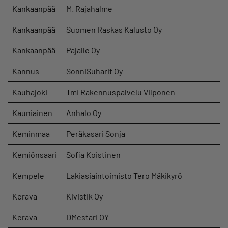
Kankaanpää
M. Rajahalme
Kankaanpää
Suomen Raskas Kalusto Oy
Kankaanpää
Pajalle Oy
Kannus
SonniSuharit Oy
Kauhajoki
Tmi Rakennuspalvelu Vilponen
Kauniainen
Anhalo Oy
Keminmaa
Peräkasari Sonja
Kemiönsaari
Sofia Koistinen
Kempele
Lakiasiaintoimisto Tero Mäkikyrö
Kerava
Kivistik Oy
Kerava
DMestari OY