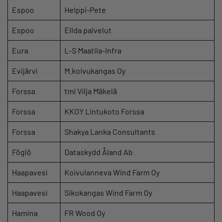
Espoo
Helppi-Pete
Espoo
Ellda palvelut
Eura
L-S Maatila-Infra
Evijärvi
M.koivukangas Oy
Forssa
tmi Vilja Mäkelä
Forssa
KKOY Lintukoto Forssa
Forssa
Shakya Lanka Consultants
Föglö
Dataskydd Åland Ab
Haapavesi
Koivulanneva Wind Farm Oy
Haapavesi
Sikokangas Wind Farm Oy
Hamina
FR Wood Oy