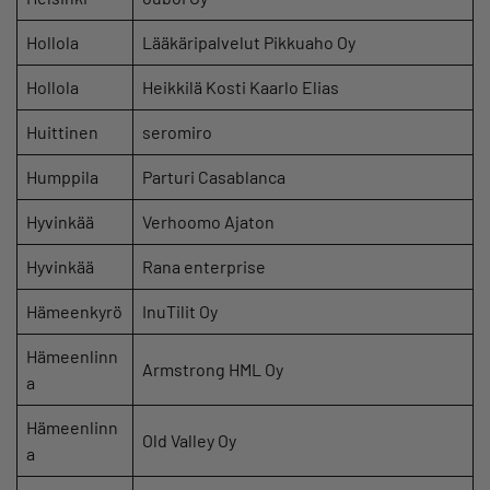
Hollola
Lääkäripalvelut Pikkuaho Oy
Hollola
Heikkilä Kosti Kaarlo Elias
Huittinen
seromiro
Humppila
Parturi Casablanca
Hyvinkää
Verhoomo Ajaton
Hyvinkää
Rana enterprise
Hämeenkyrö
InuTilit Oy
Hämeenlinn
Armstrong HML Oy
a
Hämeenlinn
Old Valley Oy
a