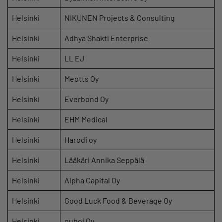
Helsinki
NIKUNEN Projects & Consulting
Helsinki
Adhya Shakti Enterprise
Helsinki
LL EJ
Helsinki
Meotts Oy
Helsinki
Everbond Oy
Helsinki
EHM Medical
Helsinki
Harodi oy
Helsinki
Lääkäri Annika Seppälä
Helsinki
Alpha Capital Oy
Helsinki
Good Luck Food & Beverage Oy
Helsinki
ouboi Oy