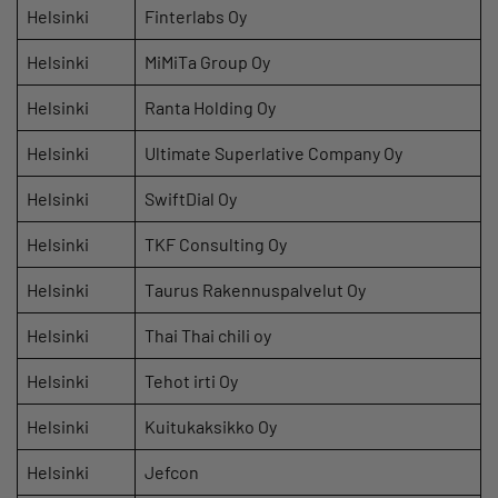
Helsinki
Finterlabs Oy
Helsinki
MiMiTa Group Oy
Helsinki
Ranta Holding Oy
Helsinki
Ultimate Superlative Company Oy
Helsinki
SwiftDial Oy
Helsinki
TKF Consulting Oy
Helsinki
Taurus Rakennuspalvelut Oy
Helsinki
Thai Thai chili oy
Helsinki
Tehot irti Oy
Helsinki
Kuitukaksikko Oy
Helsinki
Jefcon