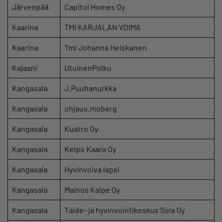
Järvenpää
Capitol Homes Oy
Kaarina
TMI KARJALAN VOIMA
Kaarina
Tmi Johanna Heiskanen
Kajaani
UtuinenPolku
Kangasala
J.Puuhanurkka
Kangasala
ohjaus.moberg
Kangasala
Kuatro Oy
Kangasala
Kelpo Kaara Oy
Kangasala
Hyvinvoiva lapsi
Kangasala
Mainos Kalpe Oy
Kangasala
Taide- ja hyvinvointikeskus Sola Oy