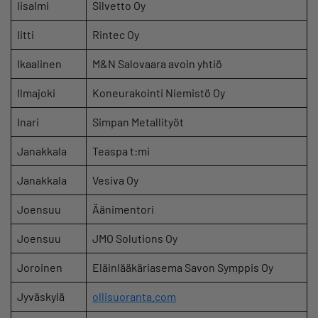
Iisalmi
Silvetto Oy
Iitti
Rintec Oy
Ikaalinen
M&N Salovaara avoin yhtiö
Ilmajoki
Koneurakointi Niemistö Oy
Inari
Simpan Metallityöt
Janakkala
Teaspa t:mi
Janakkala
Vesiva Oy
Joensuu
Äänimentori
Joensuu
JMO Solutions Oy
Joroinen
Eläinlääkäriasema Savon Symppis Oy
Jyväskylä
ollisuoranta.com