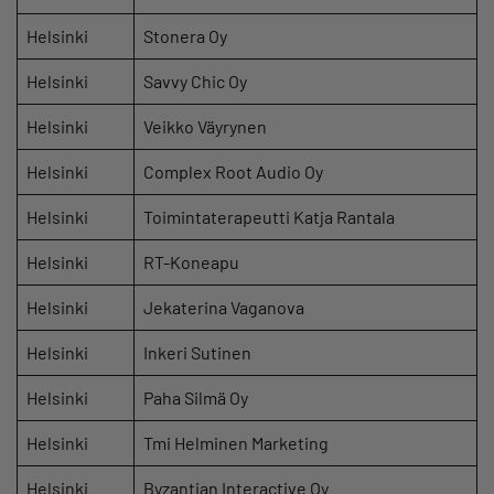
Helsinki
Stonera Oy
Helsinki
Savvy Chic Oy
Helsinki
Veikko Väyrynen
Helsinki
Complex Root Audio Oy
Helsinki
Toimintaterapeutti Katja Rantala
Helsinki
RT-Koneapu
Helsinki
Jekaterina Vaganova
Helsinki
Inkeri Sutinen
Helsinki
Paha Silmä Oy
Helsinki
Tmi Helminen Marketing
Helsinki
Byzantian Interactive Oy