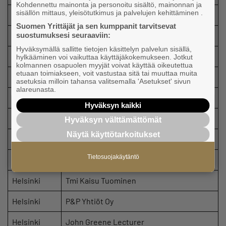
Kohdennettu mainonta ja personoitu sisältö, mainonnan ja
sisällön mittaus, yleisötutkimus ja palvelujen kehittäminen .
Helsinki
Auroran Komiikka Oy
Suomen Yrittäjät ja sen kumppanit tarvitsevat
suostumuksesi seuraaviin:
Helsinki
KJ Liiketoimintapalvelut
Hyväksymällä sallitte tietojen käsittelyn palvelun sisällä,
Helsinki
Slothfather Oy
hylkääminen voi vaikuttaa käyttäjäkokemukseen. Jotkut
kolmannen osapuolen myyjät voivat käyttää oikeutettua
etuaan toimiakseen, voit vastustaa sitä tai muuttaa muita
Helsinki
Rordeliini Oy
asetuksia milloin tahansa valitsemalla 'Asetukset' sivun
alareunasta.
Helsinki
Flying Spud Oy
Hyväksyn kaikki
Helsinki
Fysioterapia Saara Melgin
Hyväksyn välttämättömät
Näytä käyttötarkoitukset
Helsinki
NameName Oy
Tietosuojakäytäntö
Helsinki
Cafe des Arts konsultointi Oy
Helsinki
Tmi Kaisu Tuominen
Helsinki
P&P Yhtiöt Oy
Helsinki
John Greene Lecturer