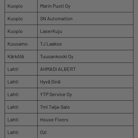
Kuopio
Marin Puoti Oy
Kuopio
SN Automation
Kuopio
LaserKuju
Kuusamo
TJ Laakso
Kärkölä
Tuusankoski Oy
Lahti
AHMADI ALBERT
Lahti
Hyvä Sinä
Lahti
YTP Service Oy
Lahti
Tmi Talja-Salo
Lahti
House Fixers
Lahti
Ozi