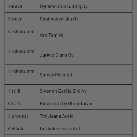
Kerava
Dynamo Consulting Oy
Kerava
Sopimussalkku Oy
Kirkkonumm
Van Tam Vo
i
Kirkkonumm
Jarkko Glans Oy
i
Kirkkonumm
Sumak Palvelut
i
Kittilä
Sivonen Eeri ja Sini Ay
Kittilä
Kiinteistö Oy Utsuntaivas
Kiuruvesi
Tmi Jaana Autio
Kokkola
tmi kokkolan-autot