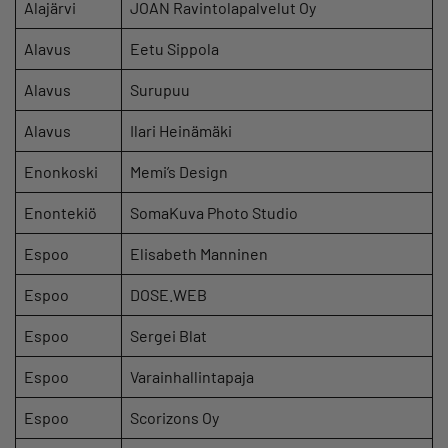
Alajärvi
JOAN Ravintolapalvelut Oy
Alavus
Eetu Sippola
Alavus
Surupuu
Alavus
Ilari Heinämäki
Enonkoski
Memi’s Design
Enontekiö
SomaKuva Photo Studio
Espoo
Elisabeth Manninen
Espoo
DOSE.WEB
Espoo
Sergei Blat
Espoo
Varainhallintapaja
Espoo
Scorizons Oy