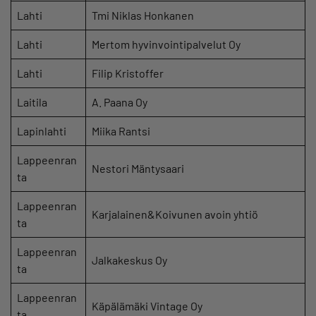
Lahti
Tmi Niklas Honkanen
Lahti
Mertom hyvinvointipalvelut Oy
Lahti
Filip Kristoffer
Laitila
A. Paana Oy
Lapinlahti
Miika Rantsi
Lappeenran
Nestori Mäntysaari
ta
Lappeenran
Karjalainen&Koivunen avoin yhtiö
ta
Lappeenran
Jalkakeskus Oy
ta
Lappeenran
Käpälämäki Vintage Oy
ta