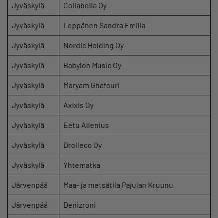
Jyväskylä
Collabella Oy
Jyväskylä
Leppänen Sandra Emilia
Jyväskylä
Nordic Holding Oy
Jyväskylä
Babylon Music Oy
Jyväskylä
Maryam Ghafouri
Jyväskylä
Axixis Oy
Jyväskylä
Eetu Allenius
Jyväskylä
Drolleco Oy
Jyväskylä
Yhtematka
Järvenpää
Maa- ja metsätila Pajulan Kruunu
Järvenpää
Denizroni