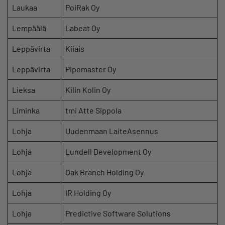
Laukaa
PoiRak Oy
Lempäälä
Labeat Oy
Leppävirta
Kiiais
Leppävirta
Pipemaster Oy
Lieksa
Kilin Kolin Oy
Liminka
tmi Atte Sippola
Lohja
Uudenmaan LaiteAsennus
Lohja
Lundell Development Oy
Lohja
Oak Branch Holding Oy
Lohja
IR Holding Oy
Lohja
Predictive Software Solutions