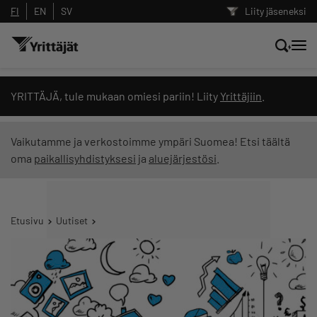
FI
EN
SV
Liity jäseneksi
Hae sivustolta tai kysy suoraan
YRITTÄJÄ, tule mukaan omiesi pariin! Liity
Yrittäjiin
.
Yrittäjien tekoälyltä
Vaikutamme ja verkostoimme ympäri Suomea! Etsi täältä
oma
paikallisyhdistyksesi
ja
aluejärjestösi
.
Hae
Suodata hakutuloksia: näytä kaikki sisältö
Etusivu
Uutiset