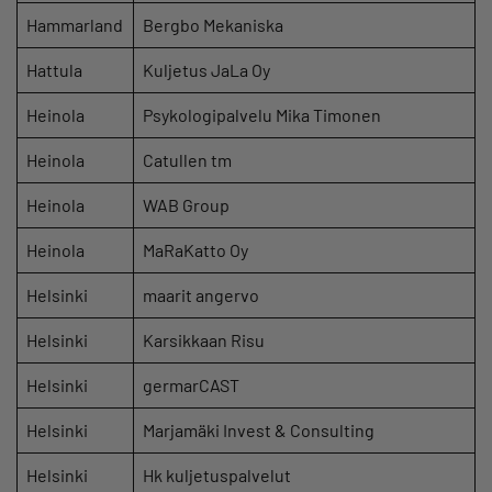
Hammarland
Bergbo Mekaniska
Hattula
Kuljetus JaLa Oy
Heinola
Psykologipalvelu Mika Timonen
Heinola
Catullen tm
Heinola
WAB Group
Heinola
MaRaKatto Oy
Helsinki
maarit angervo
Helsinki
Karsikkaan Risu
Helsinki
germarCAST
Helsinki
Marjamäki Invest & Consulting
Helsinki
Hk kuljetuspalvelut