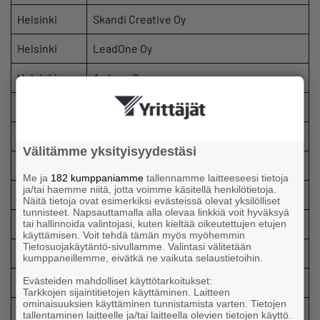
Helsinki
Skandi Creative Oy
Helsinki
LeadOne Oy
Helsinki
Ardneo Oy
Helsinki
Teali Oy
Helsinki
Lux Lounge Beauty Oy
Välitämme yksityisyydestäsi
Helsinki
Alpine to Ocean Guiding
Me ja
182 kumppaniamme
tallennamme laitteeseesi tietoja
ja/tai haemme niitä, jotta voimme käsitellä henkilötietoja.
Helsinki
Westerback Consulting
Näitä tietoja ovat esimerkiksi evästeissä olevat yksilölliset
tunnisteet. Napsauttamalla alla olevaa linkkiä voit hyväksyä
Helsinki
BEX
tai hallinnoida valintojasi, kuten kieltää oikeutettujen etujen
käyttämisen. Voit tehdä tämän myös myöhemmin
Tietosuojakäytäntö-sivullamme. Valintasi välitetään
Helsinki
Elsan ompelimo
kumppaneillemme, eivätkä ne vaikuta selaustietoihin.
Evästeiden mahdolliset käyttötarkoitukset:
Helsinki
Arif Artisan Odontologica Oy
Tarkkojen sijaintitietojen käyttäminen. Laitteen
ominaisuuksien käyttäminen tunnistamista varten. Tietojen
Helsinki
Tyrksell Oy
tallentaminen laitteelle ja/tai laitteella olevien tietojen käyttö.