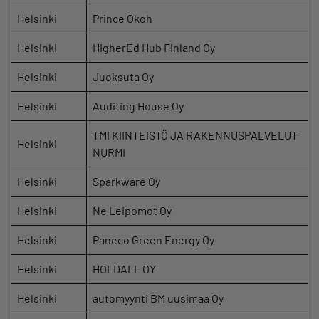
Helsinki
Prince Okoh
Helsinki
HigherEd Hub Finland Oy
Helsinki
Juoksuta Oy
Helsinki
Auditing House Oy
TMI KIINTEISTÖ JA RAKENNUSPALVELUT
Helsinki
NURMI
Helsinki
Sparkware Oy
Helsinki
Ne Leipomot Oy
Helsinki
Paneco Green Energy Oy
Helsinki
HOLDALL OY
Helsinki
automyynti BM uusimaa Oy