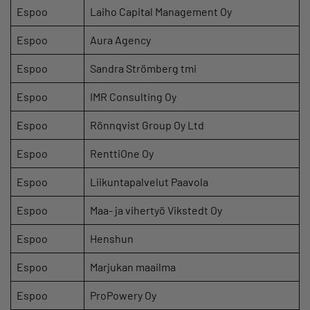
Espoo
Laiho Capital Management Oy
Espoo
Aura Agency
Espoo
Sandra Strömberg tmi
Espoo
IMR Consulting Oy
Espoo
Rönnqvist Group Oy Ltd
Espoo
RenttiOne Oy
Espoo
Liikuntapalvelut Paavola
Espoo
Maa- ja vihertyö Vikstedt Oy
Espoo
Henshun
Espoo
Marjukan maailma
Espoo
ProPowery Oy