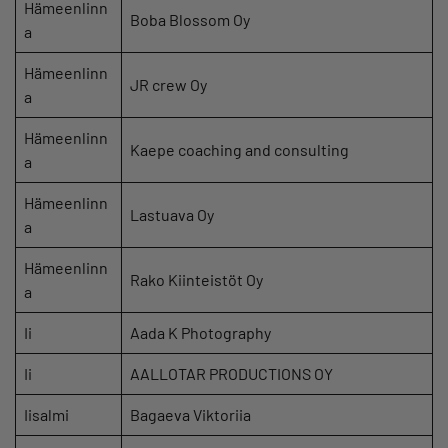
Hämeenlinn
Boba Blossom Oy
a
Hämeenlinn
JR crew Oy
a
Hämeenlinn
Kaepe coaching and consulting
a
Hämeenlinn
Lastuava Oy
a
Hämeenlinn
Rako Kiinteistöt Oy
a
Ii
Aada K Photography
Ii
AALLOTAR PRODUCTIONS OY
Iisalmi
Bagaeva Viktoriia