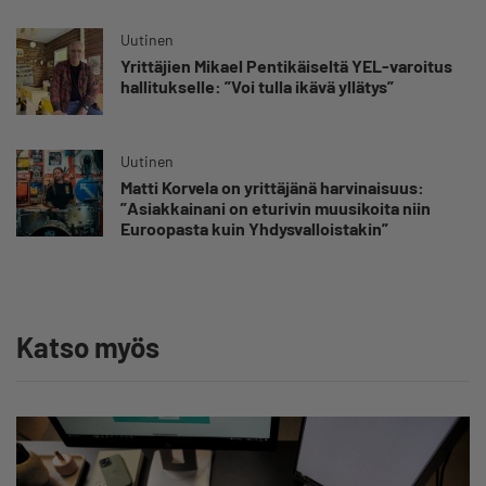
Uutinen
Yrittäjien Mikael Pentikäiseltä YEL-varoitus
hallitukselle: ”Voi tulla ikävä yllätys”
Uutinen
Matti Korvela on yrittäjänä harvinaisuus:
”Asiakkainani on eturivin muusikoita niin
Euroopasta kuin Yhdysvalloistakin”
Katso myös