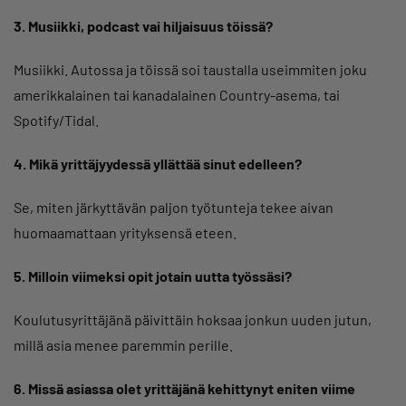
3. Musiikki, podcast vai hiljaisuus töissä?
Musiikki. Autossa ja töissä soi taustalla useimmiten joku
amerikkalainen tai kanadalainen Country-asema, tai
Spotify/Tidal.
4. Mikä yrittäjyydessä yllättää sinut edelleen?
Se, miten järkyttävän paljon työtunteja tekee aivan
huomaamattaan yrityksensä eteen.
5. Milloin viimeksi opit jotain uutta työssäsi?
Koulutusyrittäjänä päivittäin hoksaa jonkun uuden jutun,
millä asia menee paremmin perille.
6. Missä asiassa olet yrittäjänä kehittynyt eniten viime