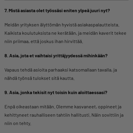
7. Mistä asiasta olet työssäsi eniten ylpeä juuri nyt?
Meidän yrityksen älyttömän hyvistä asiakaspalautteista.
Kaikista koulutuksista ne kerätään, ja meidän kaverit tekee
niin priimaa, että joskus ihan hirvittää.
8. Asia, jota et vaihtaisi yrittäjyydessä mihinkään?
Vapaus tehdä asioita parhaaksi katsomallaan tavalla, ja
nähdä työnsä tulokset sitä kautta.
9. Asia, jonka tekisit nyt toisin kuin aloittaessasi?
Enpä oikeastaan mitään. Olemme kasvaneet, oppineet ja
kehittyneet rauhalliseen tahtiin hallitusti. Näin sovittiin ja
niin on tehty.