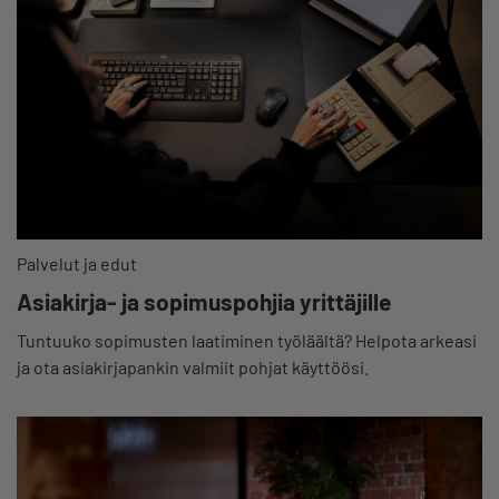
Palvelut ja edut
Asiakirja- ja sopimuspohjia yrittäjille
Tuntuuko sopimusten laatiminen työläältä? Helpota arkeasi
ja ota asiakirjapankin valmiit pohjat käyttöösi.