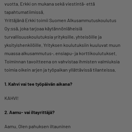
vuotta. Erkki on mukana sekä viestintä- että
tapahtumatiimissä.
Yrittäjänä Erkki toimii Suomen Alkusammutuskoulutus
Oy:ssä, joka tarjoaa käytännönläheisiä
turvallisuuskoulutuksia yrityksille, yhteisöille ja
yksityishenkilöille. Yrityksen koulutuksiin kuuluvat muun
muassa alkusammutus-, ensiapu- ja korttikoulutukset.
Toiminnan tavoitteena on vahvistaa ihmisten valmiuksia
toimia oikein arjen ja työpaikan yllättävissä tilanteissa.
1. Kahvi vai tee työpäivän aikana?
KAHVI!
2. Aamu- vai iltayrittäjä?
Aamu. Olen pahuksen iltauninen