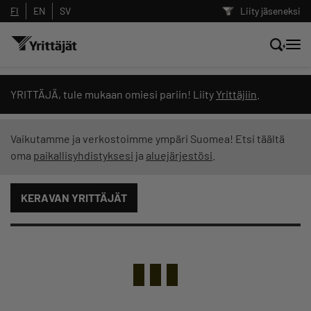
FI
EN
SV
Liity jäseneksi
Hae sivustolta tai kysy suoraan
YRITTÄJÄ, tule mukaan omiesi pariin! Liity
Yrittäjiin
.
Yrittäjien tekoälyltä
Vaikutamme ja verkostoimme ympäri Suomea! Etsi täältä
oma
paikallisyhdistyksesi
ja
aluejärjestösi
.
Hae
KERAVAN YRITTÄJÄT
Suodata hakutuloksia: näytä kaikki sisältö