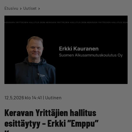
Etusivu
Uutiset
12.5.2026 klo 14:41
Uutinen
Keravan Yrittäjien hallitus
esittäytyy – Erkki ”Emppu”