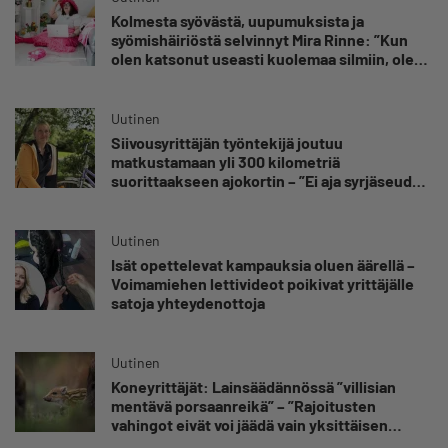
Kolmesta syövästä, uupumuksista ja
syömishäiriöstä selvinnyt Mira Rinne: ”Kun
olen katsonut useasti kuolemaa silmiin, olen
oppinut kestämään myös yrittäjyyteen
kuuluvaa epävarmuutta”
Uutinen
Siivousyrittäjän työntekijä joutuu
matkustamaan yli 300 kilometriä
suorittaakseen ajokortin – ”Ei aja syrjäseudun
etua”
Uutinen
Isät opettelevat kampauksia oluen äärellä –
Voimamiehen lettivideot poikivat yrittäjälle
satoja yhteydenottoja
Uutinen
Koneyrittäjät: Lainsäädännössä ”villisian
mentävä porsaanreikä” – ”Rajoitusten
vahingot eivät voi jäädä vain yksittäisen
yrittäjän harteille”