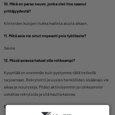
10. Mikä on paras neuvo, jonka olet itse saanut
yrittäjyydestä?
Kiinteiden kulujen tiukka hallinta alusta alkaen.
11. Mikä asia vie sinut nopeasti pois työtilasta?
Sauna
12. Missä asiassa haluat olla rohkeampi?
Kysyntää on enemmän kuin pystymme tällä hetkellä
tarjoamaan. Rekrytointi ja uusien henkilöiden sisäänajo vie
aikaa ja resursseja. Pitäisi aktiivisemmin ja rohkeammin
uskaltaa rekrytoida ja sitä kautta kasvaa.
13. Miksi olet mukana Keravan Yrittäjien hallituksessa?