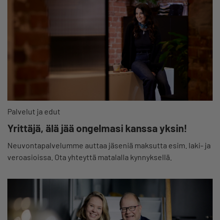
Palvelut ja edut
Yrittäjä, älä jää ongelmasi kanssa yksin!
Neuvontapalvelumme auttaa jäseniä maksutta esim. laki- ja
veroasioissa. Ota yhteyttä matalalla kynnyksellä.