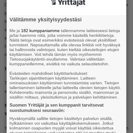
Olen aina ollut yhdistysaktiivi. Näen, että yhdistysten kautta
pystytään vaikuttamaan asioihin yhteiskunnassamme
Välitämme yksityisyydestäsi
merkittävästi. Yhdistykset ovat myös loistavia paikkoja
verkostoitua. Yrittäjäyhdistys tekee paikallista
Me ja
182 kumppaniamme
tallennamme laitteeseesi tietoja
ja/tai haemme niitä, jotta voimme käsitellä henkilötietoja.
vaikutustyötä yrittäjyyden eteen, ja on Keravalla tärkeä
Näitä tietoja ovat esimerkiksi evästeissä olevat yksilölliset
tunnisteet. Napsauttamalla alla olevaa linkkiä voit hyväksyä
toimija. Hallituksessamme on todella mahtava tekemisen
tai hallinnoida valintojasi, kuten kieltää oikeutettujen etujen
meininki.
käyttämisen. Voit tehdä tämän myös myöhemmin
Tietosuojakäytäntö-sivullamme. Valintasi välitetään
kumppaneillemme, eivätkä ne vaikuta selaustietoihin.
14. Mikä hallitustyössä on ollut positiivisin yllätys?
Evästeiden mahdolliset käyttötarkoitukset:
Tarkkojen sijaintitietojen käyttäminen. Laitteen
Tehokkuus ja aikaansaavuus. Yrittäjät eivät jahkaile ja
ominaisuuksien käyttäminen tunnistamista varten. Tietojen
tallentaminen laitteelle ja/tai laitteella olevien tietojen käyttö.
vatuloi, vaan asiat laitetaan toimeksi heti.
Kohdennettu mainonta ja personoitu sisältö, mainonnan ja
sisällön mittaus, yleisötutkimus ja palvelujen kehittäminen .
Suomen Yrittäjät ja sen kumppanit tarvitsevat
15. Mitä haluaisit, että yrittäjät tietäisivät Keravan
suostumuksesi seuraaviin:
Yrittäjistä?
Hyväksymällä sallitte tietojen käsittelyn palvelun sisällä,
hylkääminen voi vaikuttaa käyttäjäkokemukseen. Jotkut
Yhdessä olemme enemmän. Yrittäjäyhdistyksen jäsenyys on
kolmannen osapuolen myyjät voivat käyttää oikeutettua
etuaan toimiakseen, voit vastustaa sitä tai muuttaa muita