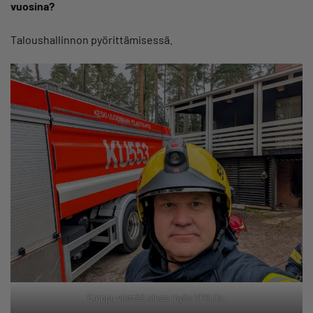
vuosina?
Taloushallinnon pyörittämisessä.
Emppu viettää aikaa myös VPK:lla.