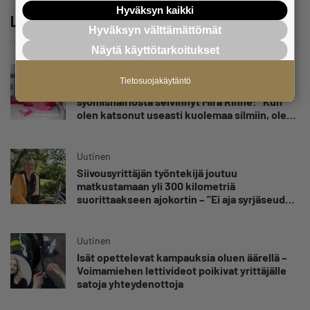
Hyväksyn kaikki
Lue lisää
Hyväksyn välttämättömät
Näytä käyttötarkoitukset
Uutinen
Tietosuojakäytäntö
Kolmesta syövästä, uupumuksista ja
syömishäiriöstä selvinnyt Mira Rinne: ”Kun
olen katsonut useasti kuolemaa silmiin, olen
oppinut kestämään myös yrittäjyyteen
kuuluvaa epävarmuutta”
Uutinen
Siivousyrittäjän työntekijä joutuu
matkustamaan yli 300 kilometriä
suorittaakseen ajokortin – ”Ei aja syrjäseudun
etua”
Uutinen
Isät opettelevat kampauksia oluen äärellä –
Voimamiehen lettivideot poikivat yrittäjälle
satoja yhteydenottoja