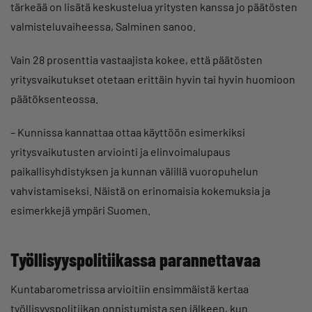
tärkeää on lisätä keskustelua yritysten kanssa jo päätösten
valmisteluvaiheessa, Salminen sanoo.
Vain 28 prosenttia vastaajista kokee, että päätösten
yritysvaikutukset otetaan erittäin hyvin tai hyvin huomioon
päätöksenteossa.
– Kunnissa kannattaa ottaa käyttöön esimerkiksi
yritysvaikutusten arviointi ja elinvoimalupaus
paikallisyhdistyksen ja kunnan välillä vuoropuhelun
vahvistamiseksi. Näistä on erinomaisia kokemuksia ja
esimerkkejä ympäri Suomen.
Työllisyyspolitiikassa parannettavaa
Kuntabarometrissa arvioitiin ensimmäistä kertaa
työllisyyspolitiikan onnistumista sen jälkeen, kun