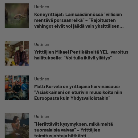
Uutinen
Koneyrittäjät: Lainsäädännössä ”villisian
mentävä porsaanreikä” – ”Rajoitusten
vahingot eivät voi jäädä vain yksittäisen
yrittäjän harteille”
Uutinen
Yrittäjien Mikael Pentikäiseltä YEL-varoitus
hallitukselle: ”Voi tulla ikävä yllätys”
Uutinen
Matti Korvela on yrittäjänä harvinaisuus:
”Asiakkainani on eturivin muusikoita niin
Euroopasta kuin Yhdysvalloistakin”
Uutinen
”Herättävät kysymyksen, mikä meitä
suomalaisia vaivaa” – Yrittäjien
toimitusjohtaja hätkähti