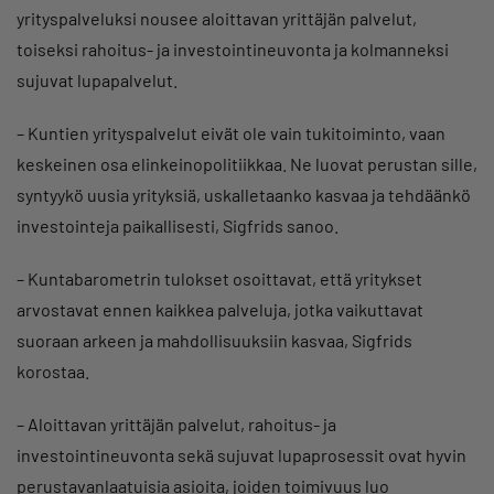
yrityspalveluksi nousee aloittavan yrittäjän palvelut,
toiseksi rahoitus- ja investointineuvonta ja kolmanneksi
sujuvat lupapalvelut.
– Kuntien yrityspalvelut eivät ole vain tukitoiminto, vaan
keskeinen osa elinkeinopolitiikkaa. Ne luovat perustan sille,
syntyykö uusia yrityksiä, uskalletaanko kasvaa ja tehdäänkö
investointeja paikallisesti, Sigfrids sanoo.
– Kuntabarometrin tulokset osoittavat, että yritykset
arvostavat ennen kaikkea palveluja, jotka vaikuttavat
suoraan arkeen ja mahdollisuuksiin kasvaa, Sigfrids
korostaa.
– Aloittavan yrittäjän palvelut, rahoitus- ja
investointineuvonta sekä sujuvat lupaprosessit ovat hyvin
perustavanlaatuisia asioita, joiden toimivuus luo