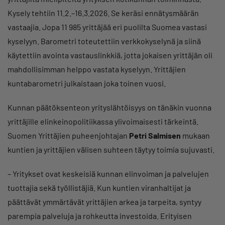
Kysely tehtiin 11.2.–16.3.2026. Se keräsi ennätysmäärän
vastaajia. Jopa 11 985 yrittäjää eri puolilta Suomea vastasi
kyselyyn. Barometri toteutettiin verkkokyselynä ja siinä
käytettiin avointa vastauslinkkiä, jotta jokaisen yrittäjän oli
mahdollisimman helppo vastata kyselyyn. Yrittäjien
kuntabarometri julkaistaan joka toinen vuosi.
Kunnan päätöksenteon yrityslähtöisyys on tänäkin vuonna
yrittäjille elinkeinopolitiikassa ylivoimaisesti tärkeintä.
Suomen Yrittäjien puheenjohtajan
Petri Salmisen
mukaan
kuntien ja yrittäjien välisen suhteen täytyy toimia sujuvasti.
– Yritykset ovat keskeisiä kunnan elinvoiman ja palvelujen
tuottajia sekä työllistäjiä. Kun kuntien viranhaltijat ja
päättävät ymmärtävät yrittäjien arkea ja tarpeita, syntyy
parempia palveluja ja rohkeutta investoida. Erityisen