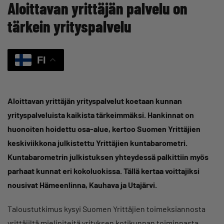
Aloittavan yrittäjän palvelu on
tärkein yrityspalvelu
FI
Aloittavan yrittäjän yrityspalvelut koetaan kunnan
yrityspalveluista kaikista tärkeimmäksi. Hankinnat on
huonoiten hoidettu osa-alue, kertoo Suomen Yrittäjien
keskiviikkona julkistettu Yrittäjien kuntabarometri.
Kuntabarometrin julkistuksen yhteydessä palkittiin myös
parhaat kunnat eri kokoluokissa. Tällä kertaa voittajiksi
nousivat Hämeenlinna, Kauhava ja Utajärvi.
Taloustutkimus kysyi Suomen Yrittäjien toimeksiannosta
yrittäjiltä mielipiteitä yrityksen kotikunnan toiminnasta.