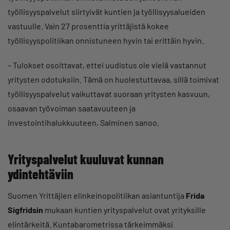
työllisyyspalvelut siirtyivät kuntien ja työllisyysalueiden
vastuulle. Vain 27 prosenttia yrittäjistä kokee
työllisyyspolitiikan onnistuneen hyvin tai erittäin hyvin.
– Tulokset osoittavat, ettei uudistus ole vielä vastannut
yritysten odotuksiin. Tämä on huolestuttavaa, sillä toimivat
työllisyyspalvelut vaikuttavat suoraan yritysten kasvuun,
osaavan työvoiman saatavuuteen ja
investointihalukkuuteen, Salminen sanoo.
Yrityspalvelut kuuluvat kunnan
ydintehtäviin
Suomen Yrittäjien elinkeinopolitiikan asiantuntija
Frida
Sigfridsin
mukaan kuntien yrityspalvelut ovat yrityksille
elintärkeitä. Kuntabarometrissa tärkeimmäksi