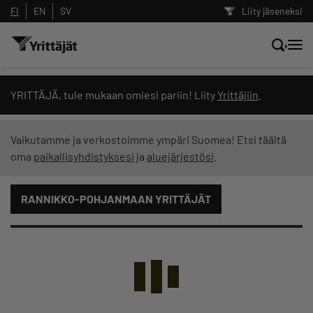
FI
EN
SV
Liity jäseneksi
Hae sivustolta tai kysy suoraan
YRITTÄJÄ, tule mukaan omiesi pariin! Liity
Yrittäjiin
.
Yrittäjien tekoälyltä
Vaikutamme ja verkostoimme ympäri Suomea! Etsi täältä
oma
paikallisyhdistyksesi
ja
aluejärjestösi
.
Hae
RANNIKKO-POHJANMAAN YRITTÄJÄT
Suodata hakutuloksia: näytä kaikki sisältö