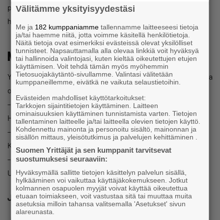
pieniin osiin. Näin yhä useampi yritys pääsisi osallistumaan
Välitämme yksityisyydestäsi
hankintoihin, mikä vahvistaisi kunnan elinvoimaa.
Me ja
182 kumppaniamme
tallennamme laitteeseesi tietoja
ja/tai haemme niitä, jotta voimme käsitellä henkilötietoja.
Näitä tietoja ovat esimerkiksi evästeissä olevat yksilölliset
tunnisteet. Napsauttamalla alla olevaa linkkiä voit hyväksyä
Näissä kunnissa on paras yrittää
tai hallinnoida valintojasi, kuten kieltää oikeutettujen etujen
käyttämisen. Voit tehdä tämän myös myöhemmin
Tietosuojakäytäntö-sivullamme. Valintasi välitetään
Yrittäjien kuntabarometrista arvioitiin myös, missä kunnissa
kumppaneillemme, eivätkä ne vaikuta selaustietoihin.
on paras yrittää:
Evästeiden mahdolliset käyttötarkoitukset:
– Suurten, yli 50 000 asukkaan kuntien ykkönen on
Tarkkojen sijaintitietojen käyttäminen. Laitteen
ominaisuuksien käyttäminen tunnistamista varten. Tietojen
Hämeenlinna. Toiseksi tuli Kotka ja kolmanneksi Jyväskylä.
tallentaminen laitteelle ja/tai laitteella olevien tietojen käyttö.
Kohdennettu mainonta ja personoitu sisältö, mainonnan ja
– Keskikokoisten (10 000–50 000) kuntien ykkönen on
sisällön mittaus, yleisötutkimus ja palvelujen kehittäminen .
Kauhava. Toiseksi tuli Kempele ja kolmanneksi Nokia.
Suomen Yrittäjät ja sen kumppanit tarvitsevat
– Pienimpien alle 10 000 asukkaan kuntien ykkönen on
suostumuksesi seuraaviin:
Utajärvi. Toiseksi Karstula ja kolmanneksi Vehmaa.
Hyväksymällä sallitte tietojen käsittelyn palvelun sisällä,
hylkääminen voi vaikuttaa käyttäjäkokemukseen. Jotkut
kolmannen osapuolen myyjät voivat käyttää oikeutettua
etuaan toimiakseen, voit vastustaa sitä tai muuttaa muita
Jaa
asetuksia milloin tahansa valitsemalla 'Asetukset' sivun
alareunasta.