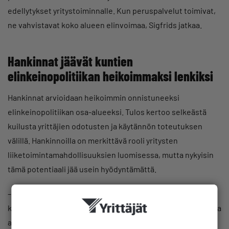
edellytykset yritystoiminnalle. Kun peruspalvelut toimivat,
ne vahvistavat koko alueen elinvoimaa, Sigfrids jatkaa.
Hankinnat jäävät kuntien
elinkeinopolitiikan heikoimmaksi lenkiksi
Hankinnat arvioidaan heikoimmin onnistuneeksi
elinkeinopolitiikan osa-alueeksi. Tulos kertoo selkeästä
kuilusta yrittäjien odotusten ja käytännön toteutuksen
välillä. Hankinnoilla on merkittävä rooli yritysten
liiketoimintamahdollisuuksien luomisessa, mutta nykyisin
tämä potentiaali jää usein hyödyntämättä.
– Tulokset osoittavat, että kuntien hankinnoissa on paljon
kehitettävää. Yrittäjät ovat esimerkiksi kannustaneet kuntia
avaamaan ostolaskudatansa ja jakamaan isoja hankintoja