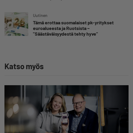
sairauspoissaolotilastoa
Uutinen
Tämä erottaa suomalaiset pk-yritykset
euroalueesta ja Ruotsista −
”Säästäväisyydestä tehty hyve”
Katso myös