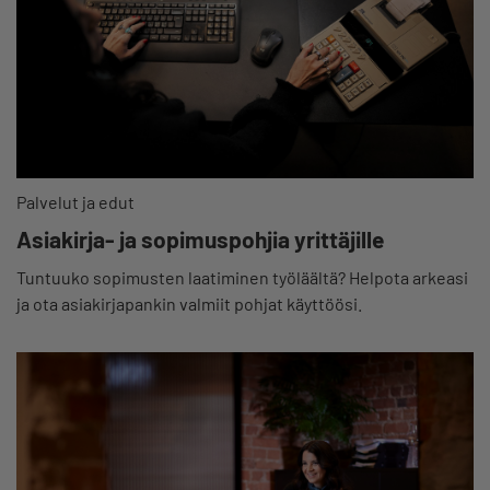
Palvelut ja edut
Asiakirja- ja sopimuspohjia yrittäjille
Tuntuuko sopimusten laatiminen työläältä? Helpota arkeasi
ja ota asiakirjapankin valmiit pohjat käyttöösi.