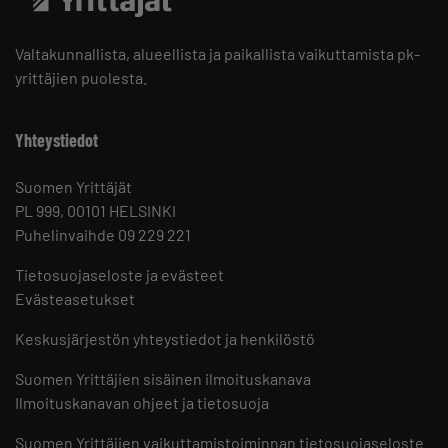
Valtakunnallista, alueellista ja paikallista vaikuttamista pk-
yrittäjien puolesta.
Yhteystiedot
Suomen Yrittäjät
PL 999, 00101 HELSINKI
Puhelinvaihde 09 229 221
Tietosuojaseloste ja evästeet
Evästeasetukset
Keskusjärjestön yhteystiedot ja henkilöstö
Suomen Yrittäjien sisäinen ilmoituskanava
Ilmoituskanavan ohjeet ja tietosuoja
Suomen Yrittäjien vaikuttamistoiminnan tietosuojaseloste