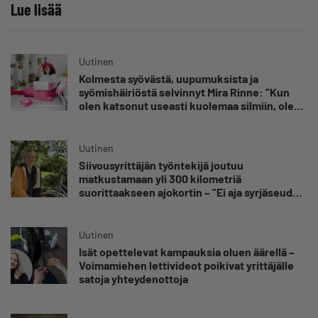
Lue lisää
Uutinen
Kolmesta syövästä, uupumuksista ja
syömishäiriöstä selvinnyt Mira Rinne: ”Kun
olen katsonut useasti kuolemaa silmiin, olen
oppinut kestämään myös yrittäjyyteen
kuuluvaa epävarmuutta”
Uutinen
Siivousyrittäjän työntekijä joutuu
matkustamaan yli 300 kilometriä
suorittaakseen ajokortin – ”Ei aja syrjäseudun
etua”
Uutinen
Isät opettelevat kampauksia oluen äärellä –
Voimamiehen lettivideot poikivat yrittäjälle
satoja yhteydenottoja