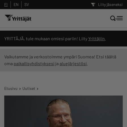
FI
EN
SV
Liity jäseneksi
Hae sivustolta tai kysy suoraan
YRITTÄJÄ, tule mukaan omiesi pariin! Liity
Yrittäjiin
.
Yrittäjien tekoälyltä
Vaikutamme ja verkostoimme ympäri Suomea! Etsi täältä
oma
paikallisyhdistyksesi
ja
aluejärjestösi
.
Hae
Suodata hakutuloksia: näytä kaikki sisältö
Etusivu
Uutiset