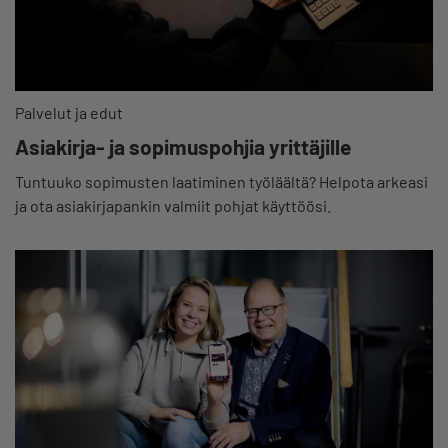
Palvelut ja edut
Asiakirja- ja sopimuspohjia yrittäjille
Tuntuuko sopimusten laatiminen työläältä? Helpota arkeasi
ja ota asiakirjapankin valmiit pohjat käyttöösi.