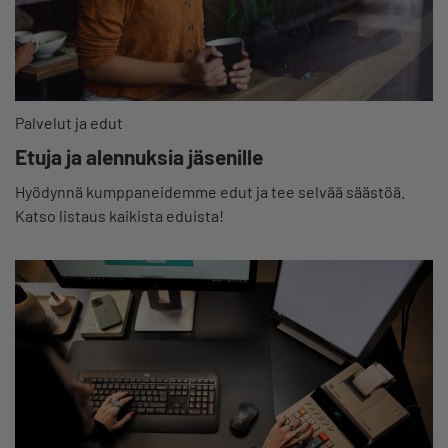
Palvelut ja edut
Etuja ja alennuksia jäsenille
Hyödynnä kumppaneidemme edut ja tee selvää säästöä.
Katso listaus kaikista eduista!