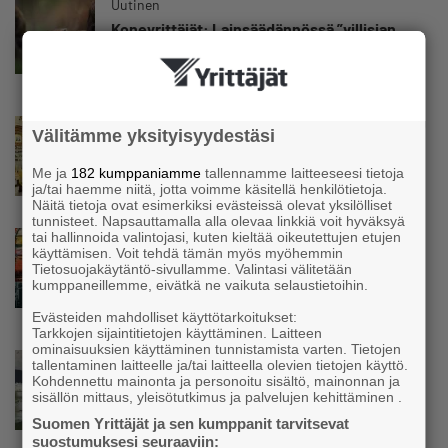
Uutinen
Koneyrittäjät: Lainsäädännössä ”villisian
mentävä porsaanreikä” – ”Rajoitusten
vahingot eivät voi jäädä vain yksittäisen
yrittäjän harteille”
Uutinen
Välitämme yksityisyydestäsi
Yrittäjien Mikael Pentikäiseltä YEL-varoitus
hallitukselle: ”Voi tulla ikävä yllätys”
Me ja
182 kumppaniamme
tallennamme laitteeseesi tietoja
ja/tai haemme niitä, jotta voimme käsitellä henkilötietoja.
Näitä tietoja ovat esimerkiksi evästeissä olevat yksilölliset
tunnisteet. Napsauttamalla alla olevaa linkkiä voit hyväksyä
tai hallinnoida valintojasi, kuten kieltää oikeutettujen etujen
Uutinen
käyttämisen. Voit tehdä tämän myös myöhemmin
Matti Korvela on yrittäjänä harvinaisuus:
Tietosuojakäytäntö-sivullamme. Valintasi välitetään
”Asiakkainani on eturivin muusikoita niin
kumppaneillemme, eivätkä ne vaikuta selaustietoihin.
Euroopasta kuin Yhdysvalloistakin”
Evästeiden mahdolliset käyttötarkoitukset:
Tarkkojen sijaintitietojen käyttäminen. Laitteen
ominaisuuksien käyttäminen tunnistamista varten. Tietojen
Uutinen
tallentaminen laitteelle ja/tai laitteella olevien tietojen käyttö.
Kohdennettu mainonta ja personoitu sisältö, mainonnan ja
”Herättävät kysymyksen, mikä meitä
sisällön mittaus, yleisötutkimus ja palvelujen kehittäminen .
suomalaisia vaivaa” – Yrittäjien
toimitusjohtaja hätkähti
Suomen Yrittäjät ja sen kumppanit tarvitsevat
sairauspoissaolotilastoa
suostumuksesi seuraaviin: