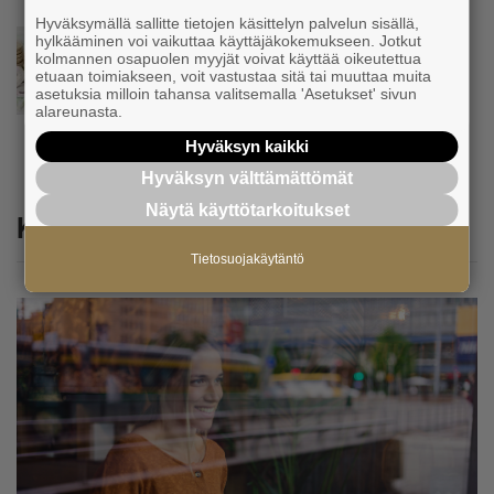
Hyväksymällä sallitte tietojen käsittelyn palvelun sisällä,
Uutinen
hylkääminen voi vaikuttaa käyttäjäkokemukseen. Jotkut
kolmannen osapuolen myyjät voivat käyttää oikeutettua
Tämä erottaa suomalaiset pk-yritykset
etuaan toimiakseen, voit vastustaa sitä tai muuttaa muita
euroalueesta ja Ruotsista −
asetuksia milloin tahansa valitsemalla 'Asetukset' sivun
”Säästäväisyydestä tehty hyve”
alareunasta.
Hyväksyn kaikki
Hyväksyn välttämättömät
Näytä käyttötarkoitukset
Katso myös
Tietosuojakäytäntö