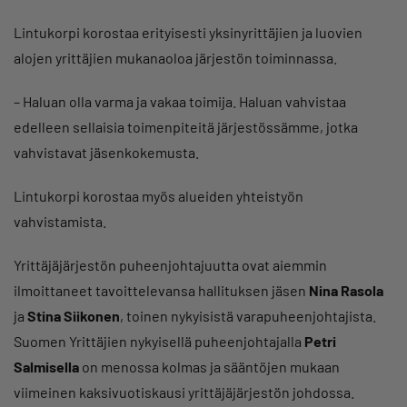
Lintukorpi korostaa erityisesti yksinyrittäjien ja luovien
alojen yrittäjien mukanaoloa järjestön toiminnassa.
– Haluan olla varma ja vakaa toimija. Haluan vahvistaa
edelleen sellaisia toimenpiteitä järjestössämme, jotka
vahvistavat jäsenkokemusta.
Lintukorpi korostaa myös alueiden yhteistyön
vahvistamista.
Yrittäjäjärjestön puheenjohtajuutta ovat aiemmin
ilmoittaneet tavoittelevansa hallituksen jäsen
Nina Rasola
ja
Stina Siikonen
, toinen nykyisistä varapuheenjohtajista.
Suomen Yrittäjien nykyisellä puheenjohtajalla
Petri
Salmisella
on menossa kolmas ja sääntöjen mukaan
viimeinen kaksivuotiskausi yrittäjäjärjestön johdossa.