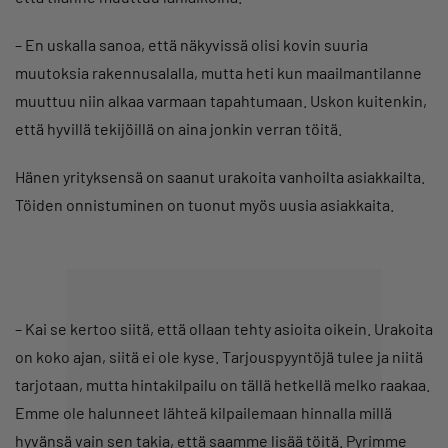
– En uskalla sanoa, että näkyvissä olisi kovin suuria
muutoksia rakennusalalla, mutta heti kun maailmantilanne
muuttuu niin alkaa varmaan tapahtumaan. Uskon kuitenkin,
että hyvillä tekijöillä on aina jonkin verran töitä.
Hänen yrityksensä on saanut urakoita vanhoilta asiakkailta.
Töiden onnistuminen on tuonut myös uusia asiakkaita.
– Kai se kertoo siitä, että ollaan tehty asioita oikein. Urakoita
on koko ajan, siitä ei ole kyse. Tarjouspyyntöjä tulee ja niitä
tarjotaan, mutta hintakilpailu on tällä hetkellä melko raakaa.
Emme ole halunneet lähteä kilpailemaan hinnalla millä
hyvänsä vain sen takia, että saamme lisää töitä. Pyrimme