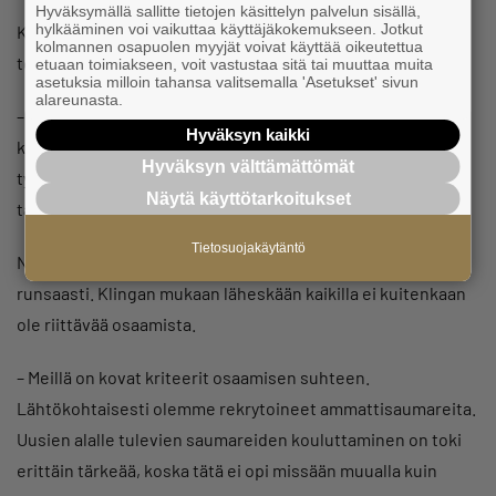
Hyväksymällä sallitte tietojen käsittelyn palvelun sisällä,
hylkääminen voi vaikuttaa käyttäjäkokemukseen. Jotkut
Klinga on halunnut pitää kiinni omista työntekijöistä, eikä
kolmannen osapuolen myyjät voivat käyttää oikeutettua
töiden ulkoistaminen ole ollut vaihtoehto.
etuaan toimiakseen, voit vastustaa sitä tai muuttaa muita
asetuksia milloin tahansa valitsemalla 'Asetukset' sivun
alareunasta.
– Meillä on töissä hyvää porukkaa ja työntekijöiden
Hyväksyn kaikki
kouluttaminen vie oman aikansa. Jos emme pidä huolta
Hyväksyn välttämättömät
työntekijöistä, he menevät muualle ja sitten kun
Näytä käyttötarkoitukset
tarvitsemme työvoimaa, emme välttämättä enää saa sitä.
Tietosuojakäytäntö
Nykyisessä taloustilanteessa työntekijöitä on tarjolla
runsaasti. Klingan mukaan läheskään kaikilla ei kuitenkaan
ole riittävää osaamista.
– Meillä on kovat kriteerit osaamisen suhteen.
Lähtökohtaisesti olemme rekrytoineet ammattisaumareita.
Uusien alalle tulevien saumareiden kouluttaminen on toki
erittäin tärkeää, koska tätä ei opi missään muualla kuin