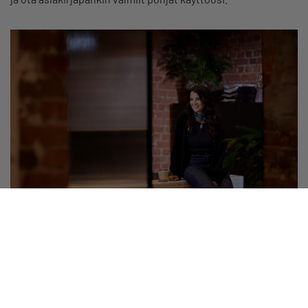
Palvelut ja edut
Yrittäjä, älä jää ongelmasi kanssa yksin!
Neuvontapalvelumme auttaa jäseniä maksutta esim. laki- ja
veroasioissa. Ota yhteyttä matalalla kynnyksellä.