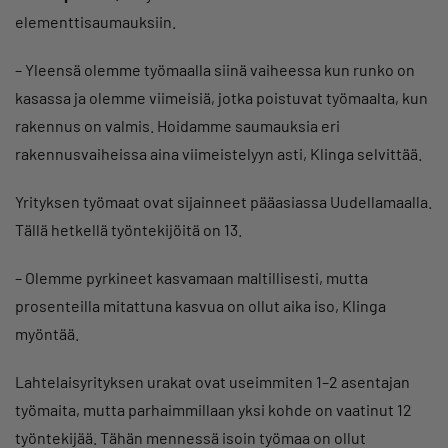
elementtisaumauksiin.
– Yleensä olemme työmaalla siinä vaiheessa kun runko on
kasassa ja olemme viimeisiä, jotka poistuvat työmaalta, kun
rakennus on valmis. Hoidamme saumauksia eri
rakennusvaiheissa aina viimeistelyyn asti, Klinga selvittää.
Yrityksen työmaat ovat sijainneet pääasiassa Uudellamaalla.
Tällä hetkellä työntekijöitä on 13.
– Olemme pyrkineet kasvamaan maltillisesti, mutta
prosenteilla mitattuna kasvua on ollut aika iso, Klinga
myöntää.
Lahtelaisyrityksen urakat ovat useimmiten 1–2 asentajan
työmaita, mutta parhaimmillaan yksi kohde on vaatinut 12
työntekijää. Tähän mennessä isoin työmaa on ollut