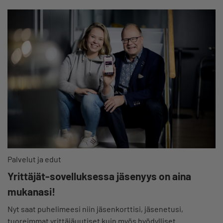
Palvelut ja edut
Yrittäjät-sovelluksessa jäsenyys on aina
mukanasi!
Nyt saat puhelimeesi niin jäsenkorttisi, jäsenetusi,
tuoreimmat yrittäjäuutiset kuin myös hyödylliset