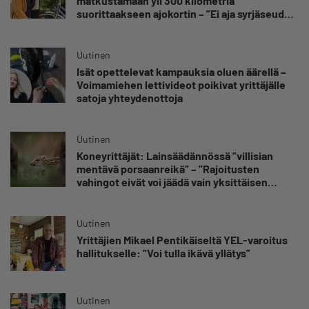
matkustamaan yli 300 kilometriä
suorittaakseen ajokortin – ”Ei aja syrjäseudun
etua”
Uutinen
Isät opettelevat kampauksia oluen äärellä –
Voimamiehen lettivideot poikivat yrittäjälle
satoja yhteydenottoja
Uutinen
Koneyrittäjät: Lainsäädännössä ”villisian
mentävä porsaanreikä” – ”Rajoitusten
vahingot eivät voi jäädä vain yksittäisen
yrittäjän harteille”
Uutinen
Yrittäjien Mikael Pentikäiseltä YEL-varoitus
hallitukselle: ”Voi tulla ikävä yllätys”
Uutinen