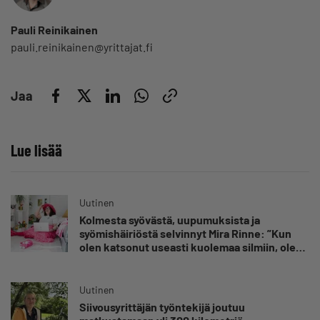
Pauli Reinikainen
pauli.reinikainen@yrittajat.fi
Jaa
Lue lisää
Uutinen
Kolmesta syövästä, uupumuksista ja
syömishäiriöstä selvinnyt Mira Rinne: ”Kun
olen katsonut useasti kuolemaa silmiin, olen
oppinut kestämään myös yrittäjyyteen
kuuluvaa epävarmuutta”
Uutinen
Siivousyrittäjän työntekijä joutuu