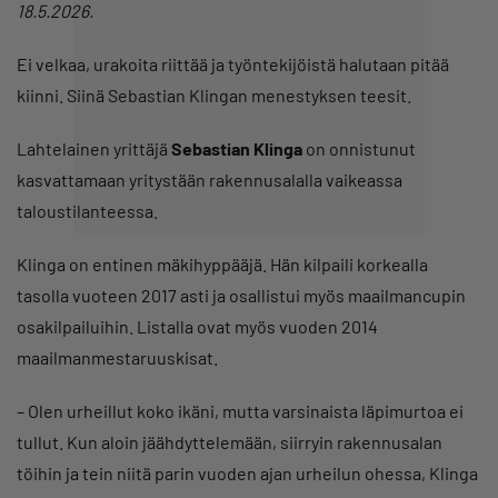
18.5.2026.
Ei velkaa, urakoita riittää ja työntekijöistä halutaan pitää
kiinni. Siinä Sebastian Klingan menestyksen teesit.
Lahtelainen yrittäjä
Sebastian Klinga
on onnistunut
kasvattamaan yritystään rakennusalalla vaikeassa
taloustilanteessa.
Klinga on entinen mäkihyppääjä. Hän kilpaili korkealla
tasolla vuoteen 2017 asti ja osallistui myös maailmancupin
osakilpailuihin. Listalla ovat myös vuoden 2014
maailmanmestaruuskisat.
– Olen urheillut koko ikäni, mutta varsinaista läpimurtoa ei
tullut. Kun aloin jäähdyttelemään, siirryin rakennusalan
töihin ja tein niitä parin vuoden ajan urheilun ohessa, Klinga