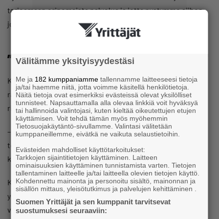
tarjoamaan erinomaista palvelua ja jotta pystymme siihen,
jonkun näköinen hinta pitää olla.
”Saa käyttää luovuutta”
Välitämme yksityisyydestäsi
Me ja
182 kumppaniamme
tallennamme laitteeseesi tietoja
Klingan yrityksen haasteet ovat samoja kuin monilla muilla
ja/tai haemme niitä, jotta voimme käsitellä henkilötietoja.
rakennusalan yrityksillä. Yksi niistä on katteiden pitäminen
Näitä tietoja ovat esimerkiksi evästeissä olevat yksilölliset
tunnisteet. Napsauttamalla alla olevaa linkkiä voit hyväksyä
riittävällä tasolla.
tai hallinnoida valintojasi, kuten kieltää oikeutettujen etujen
käyttämisen. Voit tehdä tämän myös myöhemmin
Tietosuojakäytäntö-sivullamme. Valintasi välitetään
– Siinä saa käyttää luovuutta. Koko ajan täytyy kehittää
kumppaneillemme, eivätkä ne vaikuta selaustietoihin.
toimintatapoja ja miettiä, mistä voi nipistää kuluja, yrittäjä
Evästeiden mahdolliset käyttötarkoitukset:
Tarkkojen sijaintitietojen käyttäminen. Laitteen
kertoo.
ominaisuuksien käyttäminen tunnistamista varten. Tietojen
tallentaminen laitteelle ja/tai laitteella olevien tietojen käyttö.
Kohdennettu mainonta ja personoitu sisältö, mainonnan ja
Keinot voivat olla hyvinkin arkisia. Kun asentajat liikkuvat
sisällön mittaus, yleisötutkimus ja palvelujen kehittäminen .
yrityksen kalustolla paikasta toiseen, yrityksessä
Suomen Yrittäjät ja sen kumppanit tarvitsevat
varmistetaan, että kaikki auton istuinpaikat ovat käytössä.
suostumuksesi seuraaviin: