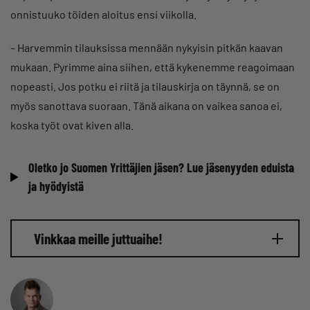
onnistuuko töiden aloitus ensi viikolla.
– Harvemmin tilauksissa mennään nykyisin pitkän kaavan
mukaan. Pyrimme aina siihen, että kykenemme reagoimaan
nopeasti. Jos potku ei riitä ja tilauskirja on täynnä, se on
myös sanottava suoraan. Tänä aikana on vaikea sanoa ei,
koska työt ovat kiven alla.
Oletko jo Suomen Yrittäjien jäsen? Lue jäsenyyden eduista
ja hyödyistä
Vinkkaa meille juttuaihe!