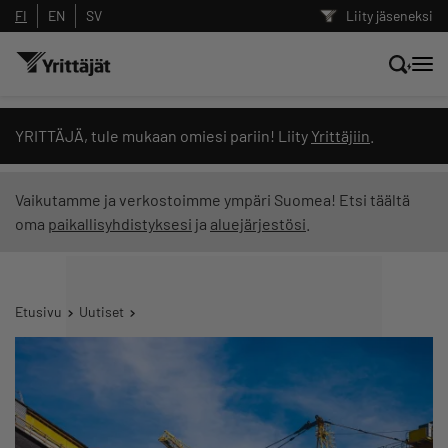
FI
EN
SV
Liity jäseneksi
Hae sivustolta tai kysy suoraan
YRITTÄJÄ, tule mukaan omiesi pariin! Liity
Yrittäjiin
.
Yrittäjien tekoälyltä
Vaikutamme ja verkostoimme ympäri Suomea! Etsi täältä
oma
paikallisyhdistyksesi
ja
aluejärjestösi
.
Hae
Suodata hakutuloksia: näytä kaikki sisältö
Etusivu
Uutiset