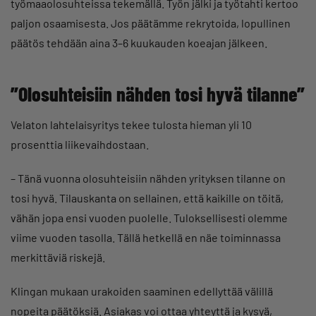
työmaaolosuhteissa tekemällä. Työn jälki ja työtahti kertoo
paljon osaamisesta. Jos päätämme rekrytoida, lopullinen
päätös tehdään aina 3–6 kuukauden koeajan jälkeen.
”Olosuhteisiin nähden tosi hyvä tilanne”
Velaton lahtelaisyritys tekee tulosta hieman yli 10
prosenttia liikevaihdostaan.
– Tänä vuonna olosuhteisiin nähden yrityksen tilanne on
tosi hyvä. Tilauskanta on sellainen, että kaikille on töitä,
vähän jopa ensi vuoden puolelle. Tuloksellisesti olemme
viime vuoden tasolla. Tällä hetkellä en näe toiminnassa
merkittäviä riskejä.
Klingan mukaan urakoiden saaminen edellyttää välillä
nopeita päätöksiä. Asiakas voi ottaa yhteyttä ja kysyä,