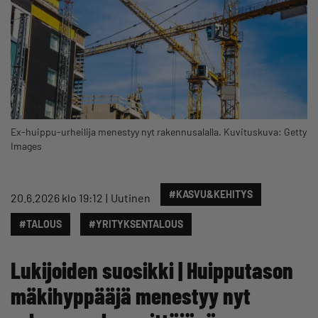
Ex-huippu-urheilija menestyy nyt rakennusalalla. Kuvituskuva: Getty
Images
#KASVU&KEHITYS
20.6.2026 klo 19:12
Uutinen
#TALOUS
#YRITYKSENTALOUS
Lukijoiden suosikki | Huipputason
mäkihyppääjä menestyy nyt