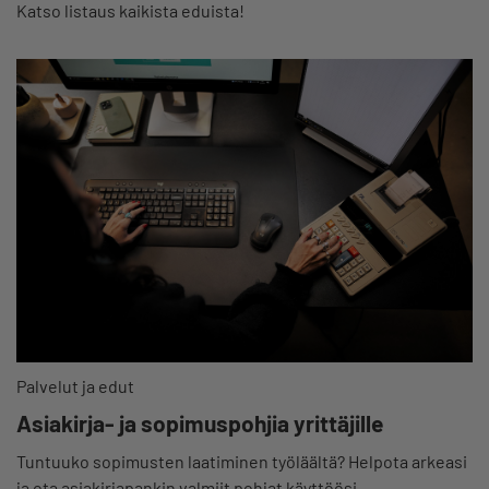
Katso listaus kaikista eduista!
Palvelut ja edut
Asiakirja- ja sopimuspohjia yrittäjille
Tuntuuko sopimusten laatiminen työläältä? Helpota arkeasi
ja ota asiakirjapankin valmiit pohjat käyttöösi.