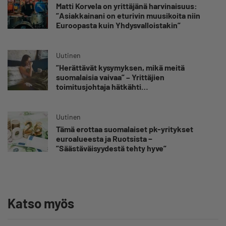
Matti Korvela on yrittäjänä harvinaisuus:
”Asiakkainani on eturivin muusikoita niin
Euroopasta kuin Yhdysvalloistakin”
Uutinen
”Herättävät kysymyksen, mikä meitä
suomalaisia vaivaa” – Yrittäjien
toimitusjohtaja hätkähti
sairauspoissaolotilastoa
Uutinen
Tämä erottaa suomalaiset pk-yritykset
euroalueesta ja Ruotsista −
”Säästäväisyydestä tehty hyve”
Katso myös