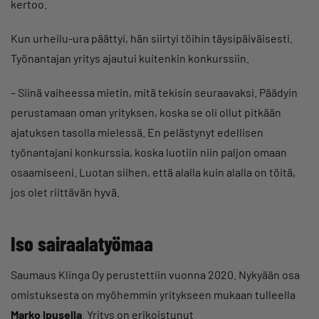
kertoo.
Kun urheilu-ura päättyi, hän siirtyi töihin täysipäiväisesti.
Työnantajan yritys ajautui kuitenkin konkurssiin.
– Siinä vaiheessa mietin, mitä tekisin seuraavaksi. Päädyin
perustamaan oman yrityksen, koska se oli ollut pitkään
ajatuksen tasolla mielessä. En pelästynyt edellisen
työnantajani konkurssia, koska luotiin niin paljon omaan
osaamiseeni. Luotan siihen, että alalla kuin alalla on töitä,
jos olet riittävän hyvä.
Iso sairaalatyömaa
Saumaus Klinga Oy perustettiin vuonna 2020. Nykyään osa
omistuksesta on myöhemmin yritykseen mukaan tulleella
Marko Ipusella
. Yritys on erikoistunut