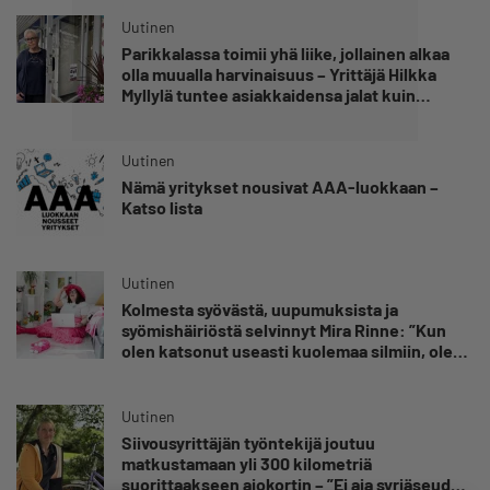
Uutinen
Parikkalassa toimii yhä liike, jollainen alkaa
olla muualla harvinaisuus – Yrittäjä Hilkka
Myllylä tuntee asiakkaidensa jalat kuin
omansa
Uutinen
Nämä yritykset nousivat AAA-luokkaan –
Katso lista
Uutinen
Kolmesta syövästä, uupumuksista ja
syömishäiriöstä selvinnyt Mira Rinne: ”Kun
olen katsonut useasti kuolemaa silmiin, olen
oppinut kestämään myös yrittäjyyteen
kuuluvaa epävarmuutta”
Uutinen
Siivousyrittäjän työntekijä joutuu
matkustamaan yli 300 kilometriä
suorittaakseen ajokortin – ”Ei aja syrjäseudun