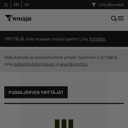
FI
EN
SV
Liity jäseneksi
Hae sivustolta tai kysy suoraan
YRITTÄJÄ, tule mukaan omiesi pariin! Liity
Yrittäjiin
.
Yrittäjien tekoälyltä
Vaikutamme ja verkostoimme ympäri Suomea! Etsi täältä
oma
paikallisyhdistyksesi
ja
aluejärjestösi
.
Hae
Suodata hakutuloksia: näytä kaikki sisältö
PUDASJÄRVEN YRITTÄJÄT