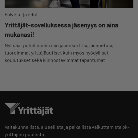
Palvelut ja edut
Yrittäjät-sovelluksessa jäsenyys on aina
mukanasi!
Nyt saat puhelimeesi niin jäsenkorttisi, jäsenetusi,
tuoreimmat yrittäjäuutiset kuin myös hyödylliset
koulutukset sekä kiinnostavimmat tapahtumat.
Valtakunnallista, alueellista ja paikallista vaikuttamista pk-
yrittäjien puolesta.