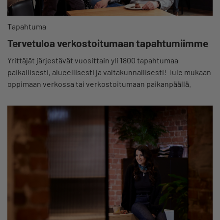
Tapahtuma
Tervetuloa verkostoitumaan tapahtumiimme
Yrittäjät järjestävät vuosittain yli 1800 tapahtumaa
paikallisesti, alueellisesti ja valtakunnallisesti! Tule mukaan
oppimaan verkossa tai verkostoitumaan paikanpäällä.