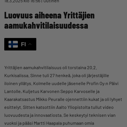
18.3.2025 klo 16:56
Uutinen
Luovuus aiheena Yrittäjien
aamukahvitilaisuudessa
FI
Yrittäjien aamukahvitilaisuus oli torstaina 20.2.
Kurkisalissa. Sinne tuli 27 henkeä, joka oli järjestäjille
iloinen yllätys. Kolmelle uudelle jäsenelle Profin Oy:n Päivi
Lantolle, Kuljetus Karvonen Seppo Karvoselle ja
Kaarakatsastus Mikko Peuralle ojennettiin kukat ja oli lyhyet
esittelyt. Sitten katsottiin Aalto Yliopistolta tullut video
luovuudesta ja innovaatiosta. Se keskeytyi teknisen vian
vuoksi ja pääsi Martti Haapala puhumaan omia