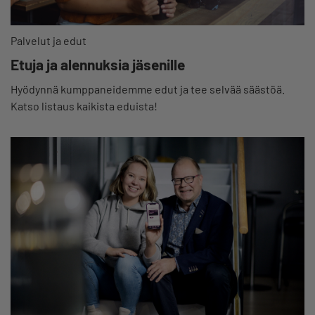
Palvelut ja edut
Etuja ja alennuksia jäsenille
Hyödynnä kumppaneidemme edut ja tee selvää säästöä.
Katso listaus kaikista eduista!