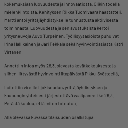
kokemuksiaan luovuudesta ja innovaatiosta. Olikin todella
mielenkiintoista. Kehityksen Riikka Tuomivaara haastatteli.
Martti antoi yrittäjäyhdistykselle tunnustusta aktiivisesta
toiminnasta. Luovuudesta ja sen avustuksista kertoi
yritysneuvoja Auvo Turpeinen. Työllisyysasioista puhuivat
Irina Hallikainen ja Jari Pekkala sekä hyvinvointiasiasta Katri
Virtanen.
Annettiin infoa myös 28.3. olevasta kevätkokouksesta ja
siihen liittyvästä hyvinvointi iltapäivästä Pikku-Syötteellä.
Laitettiin vireille Iijokiseudun, yrittäjäyhdistyksen ja
kaupungin yhteisesti järjestettävä vaalipaneeli ke 26.3.
Perästä kuuluu, että miten toteutuu.
Alla olevassa kuvassa tilaisuuden osallistujia.