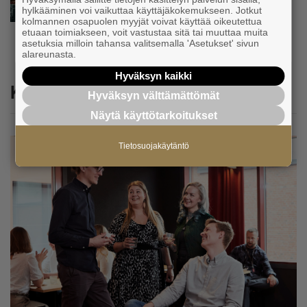
”Asiakkainani on eturivin muusikoita niin
hylkääminen voi vaikuttaa käyttäjäkokemukseen. Jotkut
Euroopasta kuin Yhdysvalloistakin”
kolmannen osapuolen myyjät voivat käyttää oikeutettua
etuaan toimiakseen, voit vastustaa sitä tai muuttaa muita
asetuksia milloin tahansa valitsemalla 'Asetukset' sivun
alareunasta.
Hyväksyn kaikki
Katso myös
Hyväksyn välttämättömät
Näytä käyttötarkoitukset
Tietosuojakäytäntö