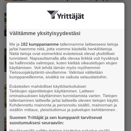
etua”
Uutinen
Isät opettelevat kampauksia oluen äärellä –
Voimamiehen lettivideot poikivat yrittäjälle
Välitämme yksityisyydestäsi
satoja yhteydenottoja
Me ja
182 kumppaniamme
tallennamme laitteeseesi tietoja
ja/tai haemme niitä, jotta voimme käsitellä henkilötietoja.
Uutinen
Näitä tietoja ovat esimerkiksi evästeissä olevat yksilölliset
tunnisteet. Napsauttamalla alla olevaa linkkiä voit hyväksyä
Koneyrittäjät: Lainsäädännössä ”villisian
tai hallinnoida valintojasi, kuten kieltää oikeutettujen etujen
mentävä porsaanreikä” – ”Rajoitusten
käyttämisen. Voit tehdä tämän myös myöhemmin
vahingot eivät voi jäädä vain yksittäisen
Tietosuojakäytäntö-sivullamme. Valintasi välitetään
yrittäjän harteille”
kumppaneillemme, eivätkä ne vaikuta selaustietoihin.
Evästeiden mahdolliset käyttötarkoitukset:
Uutinen
Tarkkojen sijaintitietojen käyttäminen. Laitteen
Yrittäjien Mikael Pentikäiseltä YEL-varoitus
ominaisuuksien käyttäminen tunnistamista varten. Tietojen
hallitukselle: ”Voi tulla ikävä yllätys”
tallentaminen laitteelle ja/tai laitteella olevien tietojen käyttö.
Kohdennettu mainonta ja personoitu sisältö, mainonnan ja
sisällön mittaus, yleisötutkimus ja palvelujen kehittäminen .
Suomen Yrittäjät ja sen kumppanit tarvitsevat
Uutinen
suostumuksesi seuraaviin:
Matti Korvela on yrittäjänä harvinaisuus:
Hyväksymällä sallitte tietojen käsittelyn palvelun sisällä,