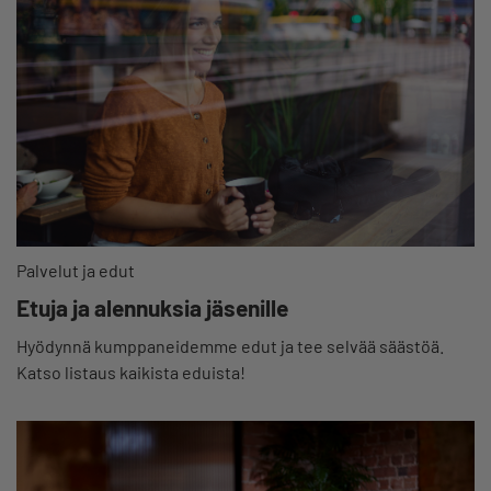
Palvelut ja edut
Etuja ja alennuksia jäsenille
Hyödynnä kumppaneidemme edut ja tee selvää säästöä.
Katso listaus kaikista eduista!