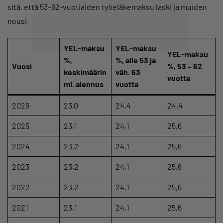
sitä, että 53–62-vuotiaiden työeläkemaksu laski ja muiden
nousi.
YEL-maksu
YEL-maksu
YEL-maksu
%,
%, alle 53 ja
Vuosi
%, 53 – 62
keskimäärin
väh. 63
vuotta
ml. alennus
vuotta
2026
23,0
24,4
24,4
2025
23,1
24,1
25,6
2024
23,2
24,1
25,6
2023
23,2
24,1
25,6
2022
23,2
24,1
25,6
2021
23,1
24,1
25,6