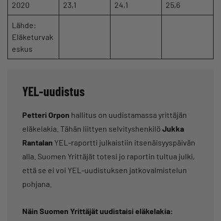
2020
23,1
24,1
25,6
Lähde:
Eläketurvak
eskus
YEL-uudistus
Petteri Orpon
hallitus on uudistamassa yrittäjän
eläkelakia. Tähän liittyen selvityshenkilö
Jukka
Rantalan
YEL-raportti julkaistiin itsenäisyyspäivän
alla. Suomen Yrittäjät totesi jo raportin tultua julki,
että se ei voi YEL-uudistuksen jatkovalmistelun
pohjana.
Näin Suomen Yrittäjät uudistaisi eläkelakia: