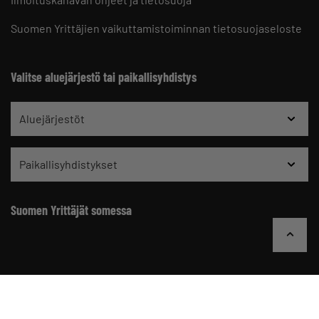
Suomen Yrittäjien vaikuttamistoiminnan tietosuojaseloste
Valitse aluejärjestö tai paikallisyhdistys
Aluejärjestöt
Paikallisyhdistykset
Suomen Yrittäjät somessa