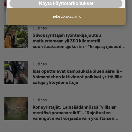
Näytä käyttötarkoitukset
syömishäiriöstä selvinnyt Mira Rinne: ”Kun
olen katsonut useasti kuolemaa silmiin, olen
oppinut kestämään myös yrittäjyyteen
Tietosuojakäytäntö
kuuluvaa epävarmuutta”
Uutinen
Siivousyrittäjän työntekijä joutuu
matkustamaan yli 300 kilometriä
suorittaakseen ajokortin – ”Ei aja syrjäseudun
etua”
Uutinen
Isät opettelevat kampauksia oluen äärellä –
Voimamiehen lettivideot poikivat yrittäjälle
satoja yhteydenottoja
Uutinen
Koneyrittäjät: Lainsäädännössä ”villisian
mentävä porsaanreikä” – ”Rajoitusten
vahingot eivät voi jäädä vain yksittäisen
yrittäjän harteille”