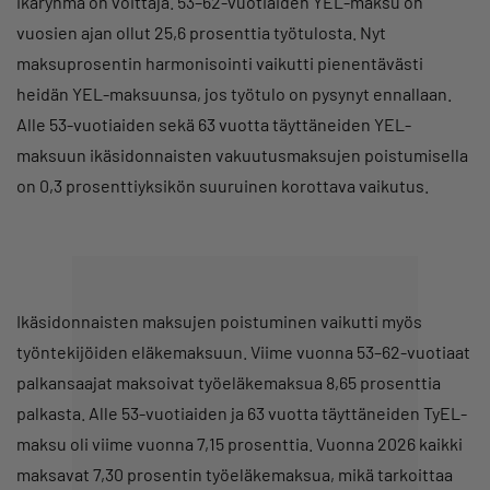
ikäryhmä on voittaja. 53–62-vuotiaiden YEL-maksu on
vuosien ajan ollut 25,6 prosenttia työtulosta. Nyt
maksuprosentin harmonisointi vaikutti pienentävästi
heidän YEL-maksuunsa, jos työtulo on pysynyt ennallaan.
Alle 53-vuotiaiden sekä 63 vuotta täyttäneiden YEL-
maksuun ikäsidonnaisten vakuutusmaksujen poistumisella
on 0,3 prosenttiyksikön suuruinen korottava vaikutus.
Ikäsidonnaisten maksujen poistuminen vaikutti myös
työntekijöiden eläkemaksuun. Viime vuonna 53–62-vuotiaat
palkansaajat maksoivat työeläkemaksua 8,65 prosenttia
palkasta. Alle 53-vuotiaiden ja 63 vuotta täyttäneiden TyEL-
maksu oli viime vuonna 7,15 prosenttia. Vuonna 2026 kaikki
maksavat 7,30 prosentin työeläkemaksua, mikä tarkoittaa