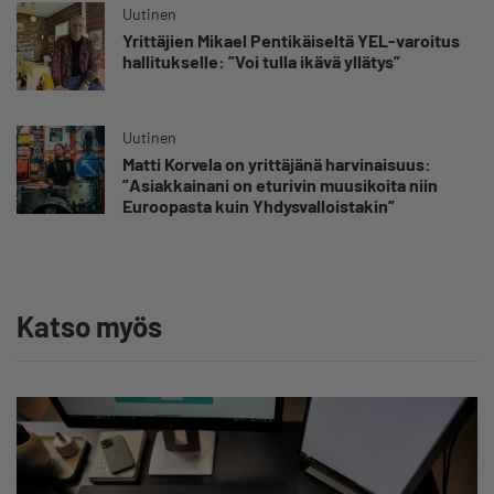
Uutinen
Yrittäjien Mikael Pentikäiseltä YEL-varoitus
hallitukselle: ”Voi tulla ikävä yllätys”
Uutinen
Matti Korvela on yrittäjänä harvinaisuus:
”Asiakkainani on eturivin muusikoita niin
Euroopasta kuin Yhdysvalloistakin”
Katso myös