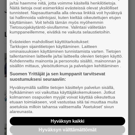
ja/tai haemme niitä, jotta voimme käsitellä henkilötietoja.
Näitä tietoja ovat esimerkiksi evästeissä olevat yksilölliset
Jaa
tunnisteet. Napsauttamalla alla olevaa linkkiä voit hyväksyä
tai hallinnoida valintojasi, kuten kieltää oikeutettujen etujen
käyttämisen. Voit tehdä tämän myös myöhemmin
Tietosuojakäytäntö-sivullamme. Valintasi välitetään
kumppaneillemme, eivätkä ne vaikuta selaustietoihin.
Lue lisää
Evästeiden mahdolliset käyttötarkoitukset:
Tarkkojen sijaintitietojen käyttäminen. Laitteen
ominaisuuksien käyttäminen tunnistamista varten. Tietojen
Uutinen
tallentaminen laitteelle ja/tai laitteella olevien tietojen käyttö.
Kohdennettu mainonta ja personoitu sisältö, mainonnan ja
Parikkalassa toimii yhä liike, jollainen alkaa
sisällön mittaus, yleisötutkimus ja palvelujen kehittäminen .
olla muualla harvinaisuus – Yrittäjä Hilkka
Suomen Yrittäjät ja sen kumppanit tarvitsevat
Myllylä tuntee asiakkaidensa jalat kuin
suostumuksesi seuraaviin:
omansa
Hyväksymällä sallitte tietojen käsittelyn palvelun sisällä,
hylkääminen voi vaikuttaa käyttäjäkokemukseen. Jotkut
Uutinen
kolmannen osapuolen myyjät voivat käyttää oikeutettua
Nämä yritykset nousivat AAA-luokkaan –
etuaan toimiakseen, voit vastustaa sitä tai muuttaa muita
Katso lista
asetuksia milloin tahansa valitsemalla 'Asetukset' sivun
alareunasta.
Hyväksyn kaikki
Uutinen
Hyväksyn välttämättömät
Kolmesta syövästä, uupumuksista ja