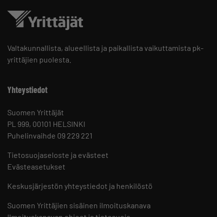
Valtakunnallista, alueellista ja paikallista vaikuttamista pk-
yrittäjien puolesta.
Yhteystiedot
Suomen Yrittäjät
PL 999, 00101 HELSINKI
Puhelinvaihde 09 229 221
Tietosuojaseloste ja evästeet
Evästeasetukset
Keskusjärjestön yhteystiedot ja henkilöstö
Suomen Yrittäjien sisäinen ilmoituskanava
Ilmoituskanavan ohjeet ja tietosuoja