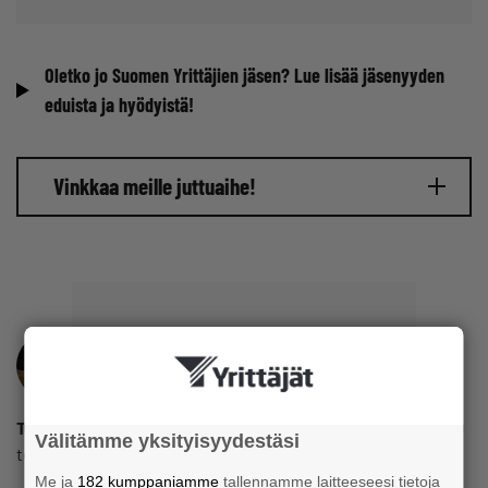
Oletko jo Suomen Yrittäjien jäsen? Lue lisää jäsenyyden
eduista ja hyödyistä!
Vinkkaa meille juttuaihe!
Toimitus
Välitämme yksityisyydestäsi
toimitus@yrittajat.fi
Me ja
182 kumppaniamme
tallennamme laitteeseesi tietoja