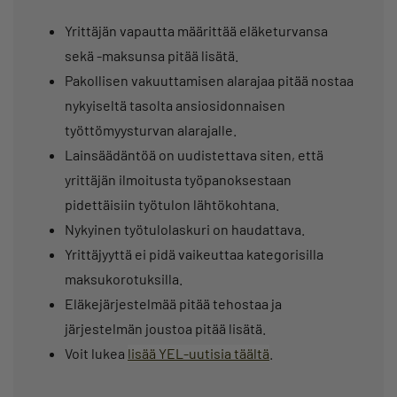
Yrittäjän vapautta määrittää eläketurvansa
sekä -maksunsa pitää lisätä.
Pakollisen vakuuttamisen alarajaa pitää nostaa
nykyiseltä tasolta ansiosidonnaisen
työttömyysturvan alarajalle.
Lainsäädäntöä on uudistettava siten, että
yrittäjän ilmoitusta työpanoksestaan
pidettäisiin työtulon lähtökohtana.
Nykyinen työtulolaskuri on haudattava.
Yrittäjyyttä ei pidä vaikeuttaa kategorisilla
maksukorotuksilla.
Eläkejärjestelmää pitää tehostaa ja
järjestelmän joustoa pitää lisätä.
Voit lukea
lisää YEL-uutisia täältä
.