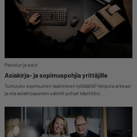
Palvelut ja edut
Asiakirja- ja sopimuspohjia yrittäjille
Tuntuuko sopimusten laatiminen työläältä? Helpota arkeasi
ja ota asiakirjapankin valmiit pohjat käyttöösi.