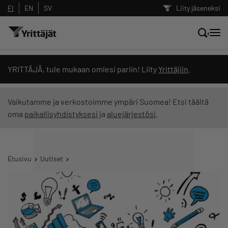
FI
EN
SV
Liity jäseneksi
Hae sivustolta tai kysy suoraan
YRITTÄJÄ, tule mukaan omiesi pariin! Liity
Yrittäjiin
.
Yrittäjien tekoälyltä
Vaikutamme ja verkostoimme ympäri Suomea! Etsi täältä
oma
paikallisyhdistyksesi
ja
aluejärjestösi
.
Hae
Suodata hakutuloksia: näytä kaikki sisältö
Etusivu
Uutiset