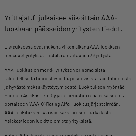
Yrittajat.fi julkaisee viikoittain AAA-
luokkaan päässeiden yritysten tiedot.
Listauksessa ovat mukana viikon aikana AAA-luokkaan
nousseet yritykset. Listalla on yhteensä 79 yritystä.
AAA-luokitus on merkki yrityksen erinomaisista
taloudellisista tunnusluvuista, positiivisista taustatiedoista
ja hyvästä maksukäyttäytymisestä. Luokituksen myöntää
Suomen Asiakastieto Oy ja se perustuu reaaliaikaiseen, 7-
portaiseen (AAA-C) Rating Alfa -luokitusjärjestelmään.
AAA-luokituksen saa vain kaksi prosenttia kaikista
Asiakastiedon luokittelemista yrityksistä.
Rating Alfa -luokitus ennakoi yrityksen riskiä saada