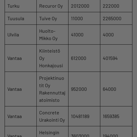
Turku
Recuror Oy
2012000
222000
Tuusula
Tuive Oy
11000
2265000
Huolto-
Ulvila
41000
4000
Mikko Oy
Kiinteistö
Vantaa
Oy
612000
401594
Honkajousi
Projektinuo
tit Oy
Vantaa
952000
64000
Rakennuttaj
atoimisto
Concrete
Vantaa
10481189
1659385
Urakointi Oy
Helsingin
Vantaa
3603000
194000