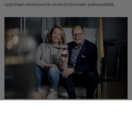
oppimaan verkossa tai verkostoitumaan paikanpäällä.
Palvelut ja edut
Yrittäjät-sovelluksessa jäsenyys on aina
mukanasi!