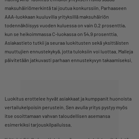
maksuhäiriömerkintä tai joutua konkurssiin. Parhaaseen
AAA-luokkaan kuuluvilla yrityksillä maksuhäiriön
todennäköisyys vuoden kuluessa on vain 0,2 prosenttia,
kun se heikoimmassa C-luokassa on 54,9 prosenttia.
Asiakastieto tutkii ja seuraa luokitusten sekä yksittäisten
muuttujien ennustekykyä, jotta tuloksiin voi luottaa. Malleja
päivitetään jatkuvasti parhaan ennustekyvyn takaamiseksi.
Luokitus erottelee hyvät asiakkaat ja kumppanit huonoista
vertailukelpoisin perustein. Sen avulla yritys pystyy myös
itse osoittamaan vahvan taloudellisen asemansa
esimerkiksi tarjouskilpailuissa.