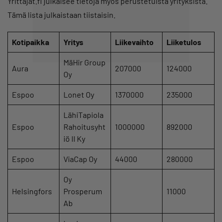
Yrittajat.fi julkaisee tietoja myös perustetuista yrityksistä.
Tämä lista julkaistaan tiistaisin.
Kotipaikka
Yritys
Liikevaihto
Liiketulos
MäHir Group
Aura
207000
124000
Oy
Espoo
Lonet Oy
1370000
235000
LähiTapiola
Espoo
Rahoitusyht
1000000
892000
iö II Ky
Espoo
ViaCap Oy
44000
280000
Oy
Helsingfors
Prosperum
11000
Ab