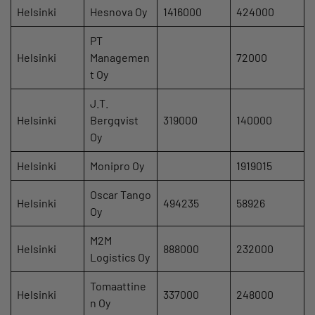
Helsinki
Hesnova Oy
1416000
424000
PT
Helsinki
Managemen
72000
t Oy
J.T.
Helsinki
Bergqvist
319000
140000
Oy
Helsinki
Monipro Oy
1919015
Oscar Tango
Helsinki
494235
58926
Oy
M2M
Helsinki
888000
232000
Logistics Oy
Tomaattine
Helsinki
337000
248000
n Oy