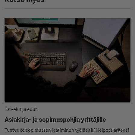
Palvelut ja edut
Asiakirja- ja sopimuspohjia yrittäjille
Tuntuuko sopimusten laatiminen työläältä? Helpota arkeasi