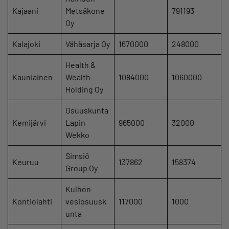
Kajaani
Metsäkone
791193
Oy
Kalajoki
Vähäsarja Oy
1670000
248000
Health &
Kauniainen
Wealth
1084000
1060000
Holding Oy
Osuuskunta
Kemijärvi
Lapin
965000
32000
Wekko
Simsiö
Keuruu
137862
158374
Group Oy
Kulhon
Kontiolahti
vesiosuusk
117000
1000
unta