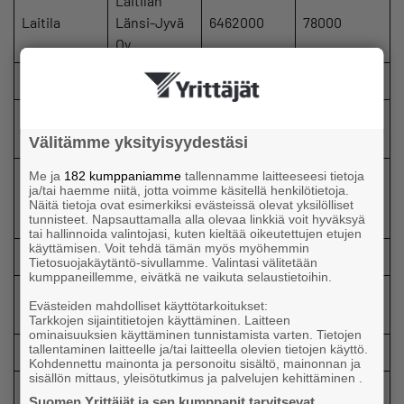
Laitilan
Laitila
Länsi-Jyvä
6462000
78000
Oy
Lieto
Promens Oy
7090000
184000
AKH
Lohja
3705000
514000
Häkkinen Oy
Välitämme yksityisyydestäsi
Suomen
Me ja
182 kumppaniamme
tallennamme laitteeseesi tietoja
ja/tai haemme niitä, jotta voimme käsitellä henkilötietoja.
Loimaa
Miljööraken
1793000
108000
Näitä tietoja ovat esimerkiksi evästeissä olevat yksilölliset
nus Oy
tunnisteet. Napsauttamalla alla olevaa linkkiä voit hyväksyä
tai hallinnoida valintojasi, kuten kieltää oikeutettujen etujen
käyttämisen. Voit tehdä tämän myös myöhemmin
Mariehamn
Trean ab
7000
2551000
Tietosuojakäytäntö-sivullamme. Valintasi välitetään
kumppaneillemme, eivätkä ne vaikuta selaustietoihin.
Kouhi
Merikarvia
42000
304000
Evästeiden mahdolliset käyttötarkoitukset:
Capital Oy
Tarkkojen sijaintitietojen käyttäminen. Laitteen
ominaisuuksien käyttäminen tunnistamista varten. Tietojen
tallentaminen laitteelle ja/tai laitteella olevien tietojen käyttö.
Nurmijärvi
Kamtek Oy
1223000
23000
Kohdennettu mainonta ja personoitu sisältö, mainonnan ja
sisällön mittaus, yleisötutkimus ja palvelujen kehittäminen .
Asianajotoi
Suomen Yrittäjät ja sen kumppanit tarvitsevat