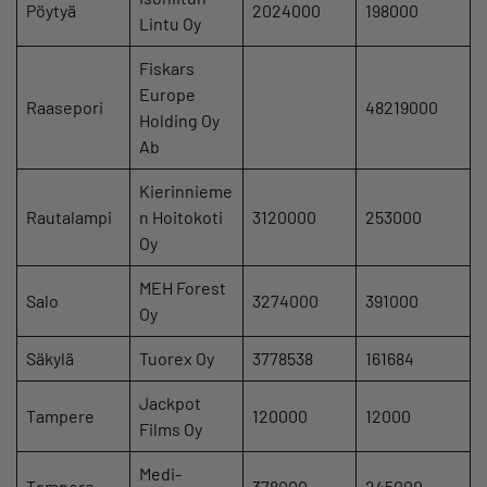
Pöytyä
2024000
198000
Lintu Oy
Fiskars
Europe
Raasepori
48219000
Holding Oy
Ab
Kierinnieme
Rautalampi
n Hoitokoti
3120000
253000
Oy
MEH Forest
Salo
3274000
391000
Oy
Säkylä
Tuorex Oy
3778538
161684
Jackpot
Tampere
120000
12000
Films Oy
Medi-
Tampere
378000
245000