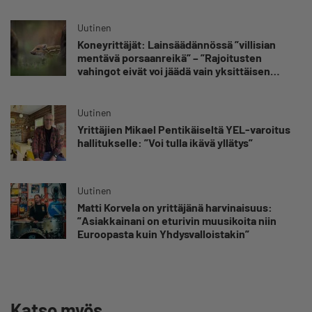
Uutinen
Koneyrittäjät: Lainsäädännössä ”villisian
mentävä porsaanreikä” – ”Rajoitusten
vahingot eivät voi jäädä vain yksittäisen
yrittäjän harteille”
Uutinen
Yrittäjien Mikael Pentikäiseltä YEL-varoitus
hallitukselle: ”Voi tulla ikävä yllätys”
Uutinen
Matti Korvela on yrittäjänä harvinaisuus:
”Asiakkainani on eturivin muusikoita niin
Euroopasta kuin Yhdysvalloistakin”
Katso myös