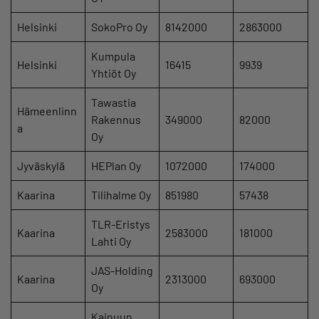
Helsinki
SokoPro Oy
8142000
2863000
Kumpula
Helsinki
16415
9939
Yhtiöt Oy
Tawastia
Hämeenlinn
Rakennus
349000
82000
a
Oy
Jyväskylä
HEPlan Oy
1072000
174000
Kaarina
Tilihalme Oy
851980
57438
TLR-Eristys
Kaarina
2583000
181000
Lahti Oy
JAS-Holding
Kaarina
2313000
693000
Oy
Kainuun