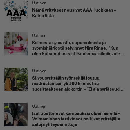
Uutinen
Nämä yritykset nousivat AAA-luokkaan –
Katso lista
Uutinen
Kolmesta syövästä, uupumuksista ja
syömishäiriöstä selvinnyt Mira Rinne: ”Kun
olen katsonut useasti kuolemaa silmiin, olen
oppinut kestämään myös yrittäjyyteen
kuuluvaa epävarmuutta”
Uutinen
Siivousyrittäjän työntekijä joutuu
matkustamaan yli 300 kilometriä
suorittaakseen ajokortin – ”Ei aja syrjäseudun
etua”
Uutinen
Isät opettelevat kampauksia oluen äärellä –
Voimamiehen lettivideot poikivat yrittäjälle
satoja yhteydenottoja