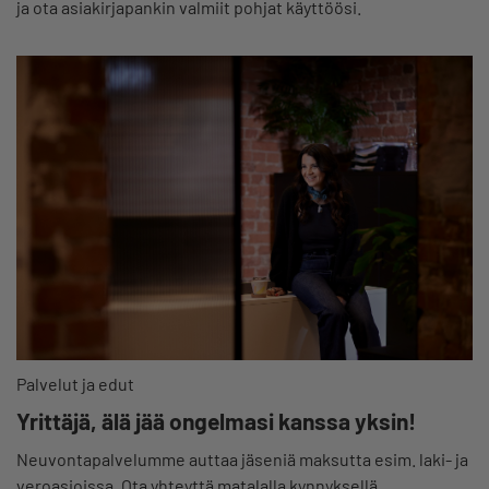
ja ota asiakirjapankin valmiit pohjat käyttöösi.
Palvelut ja edut
Yrittäjä, älä jää ongelmasi kanssa yksin!
Neuvontapalvelumme auttaa jäseniä maksutta esim. laki- ja
veroasioissa. Ota yhteyttä matalalla kynnyksellä.