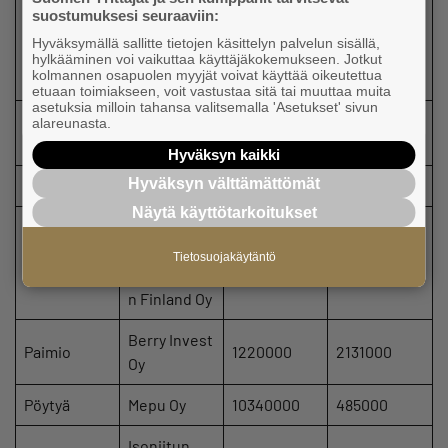
misto Ojala
suostumuksesi seuraaviin:
Oulu
&
320000
107000
Hyväksymällä sallitte tietojen käsittelyn palvelun sisällä,
Urpelainen
hylkääminen voi vaikuttaa käyttäjäkokemukseen. Jotkut
kolmannen osapuolen myyjät voivat käyttää oikeutettua
Oy
etuaan toimiakseen, voit vastustaa sitä tai muuttaa muita
asetuksia milloin tahansa valitsemalla 'Asetukset' sivun
HMM
alareunasta.
Oulu
477000
Holding Oy
Hyväksyn kaikki
Hyväksyn välttämättömät
Oulu
SLMedica Oy
208000
83000
Näytä käyttötarkoitukset
Stenger &
Ibsen
Tietosuojakäytäntö
Oulu
16923000
1061000
Constructio
n Finland Oy
Berry Invest
Paimio
1220000
2131000
Oy
Pöytyä
Mepu Oy
10340000
485000
Isoniitun