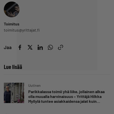
Toimitus
toimitus@yrittajat.fi
Jaa
Lue lisää
Uutinen
Parikkalassa toimii yhä liike, jollainen alkaa
olla muualla harvinaisuus – Yrittäjä Hilkka
Myllylä tuntee asiakkaidensa jalat kuin
omansa