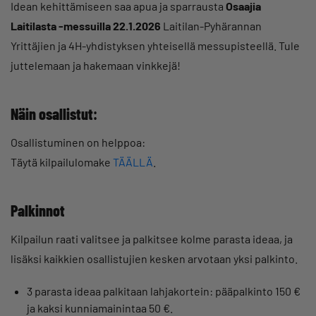
Idean kehittämiseen saa apua ja sparrausta
Osaajia
Laitilasta -messuilla
22.1.2026
Laitilan-Pyhärannan
Yrittäjien ja 4H-yhdistyksen yhteisellä messupisteellä. Tule
juttelemaan ja hakemaan vinkkejä!
Näin osallistut
:
Osallistuminen on helppoa:
Täytä kilpailulomake
TÄÄLLÄ
.
Palkinnot
Kilpailun raati valitsee ja palkitsee kolme parasta ideaa, ja
lisäksi kaikkien osallistujien kesken arvotaan yksi palkinto.
3 parasta ideaa palkitaan lahjakortein: pääpalkinto 150 €
ja kaksi kunniamainintaa 50 €.