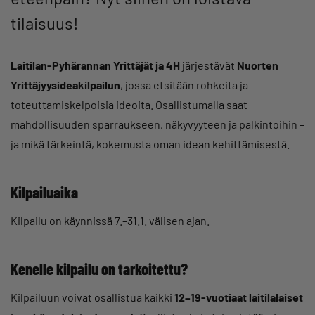
tilaisuus!
Laitilan-Pyhärannan Yrittäjät ja 4H
järjestävät
Nuorten
Yrittäjyysideakilpailun
, jossa etsitään rohkeita ja
toteuttamiskelpoisia ideoita. Osallistumalla saat
mahdollisuuden sparraukseen, näkyvyyteen ja palkintoihin –
ja mikä tärkeintä, kokemusta oman idean kehittämisestä.
Kilpailuaika
Kilpailu on käynnissä 7.–31.1. välisen ajan.
Kenelle kilpailu on tarkoitettu?
Kilpailuun voivat osallistua kaikki
12–19-vuotiaat laitilalaiset