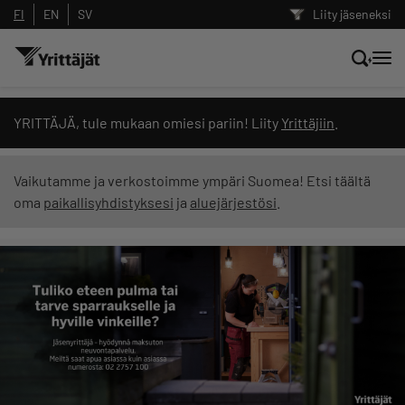
FI
EN
SV
Liity jäseneksi
Hae sivustolta tai kysy suoraan
YRITTÄJÄ, tule mukaan omiesi pariin! Liity
Yrittäjiin
.
Yrittäjien tekoälyltä
Vaikutamme ja verkostoimme ympäri Suomea! Etsi täältä
oma
paikallisyhdistyksesi
ja
aluejärjestösi
.
Hae
Suodata hakutuloksia: näytä kaikki sisältö