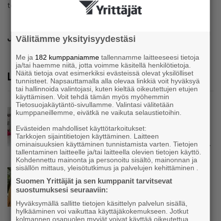
toimitus@yrittajat.fi
Jaa
Välitämme yksityisyydestäsi
Me ja
182 kumppaniamme
tallennamme laitteeseesi tietoja
ja/tai haemme niitä, jotta voimme käsitellä henkilötietoja.
Näitä tietoja ovat esimerkiksi evästeissä olevat yksilölliset
Lue lisää
tunnisteet. Napsauttamalla alla olevaa linkkiä voit hyväksyä
tai hallinnoida valintojasi, kuten kieltää oikeutettujen etujen
käyttämisen. Voit tehdä tämän myös myöhemmin
Tietosuojakäytäntö-sivullamme. Valintasi välitetään
Uutinen
kumppaneillemme, eivätkä ne vaikuta selaustietoihin.
Kolmesta syövästä, uupumuksista ja
Evästeiden mahdolliset käyttötarkoitukset:
syömishäiriöstä selvinnyt Mira Rinne: ”Kun
Tarkkojen sijaintitietojen käyttäminen. Laitteen
olen katsonut useasti kuolemaa silmiin, olen
ominaisuuksien käyttäminen tunnistamista varten. Tietojen
oppinut kestämään myös yrittäjyyteen
tallentaminen laitteelle ja/tai laitteella olevien tietojen käyttö.
Kohdennettu mainonta ja personoitu sisältö, mainonnan ja
kuuluvaa epävarmuutta”
sisällön mittaus, yleisötutkimus ja palvelujen kehittäminen .
Uutinen
Suomen Yrittäjät ja sen kumppanit tarvitsevat
Siivousyrittäjän työntekijä joutuu
suostumuksesi seuraaviin:
matkustamaan yli 300 kilometriä
suorittaakseen ajokortin – ”Ei aja syrjäseudun
Hyväksymällä sallitte tietojen käsittelyn palvelun sisällä,
hylkääminen voi vaikuttaa käyttäjäkokemukseen. Jotkut
etua”
kolmannen osapuolen myyjät voivat käyttää oikeutettua