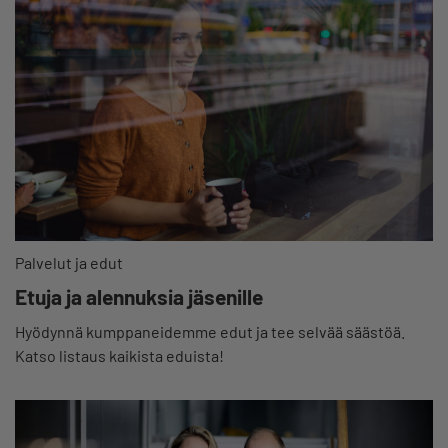
Palvelut ja edut
Etuja ja alennuksia jäsenille
Hyödynnä kumppaneidemme edut ja tee selvää säästöä.
Katso listaus kaikista eduista!