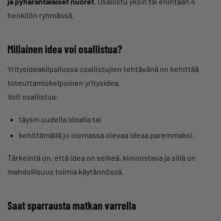
ja pyhärantalaiset nuoret
. Osallistu yksin tai enintään 4
henkilön ryhmässä.
Millainen idea voi osallistua?
Yritysideakilpailussa osallistujien tehtävänä on kehittää
toteuttamiskelpoinen yritysidea.
Voit osallistua:
täysin uudella idealla tai
kehittämällä jo olemassa olevaa ideaa paremmaksi.
Tärkeintä on, että idea on selkeä, kiinnostava ja sillä on
mahdollisuus toimia käytännössä.
Saat sparrausta matkan varrella