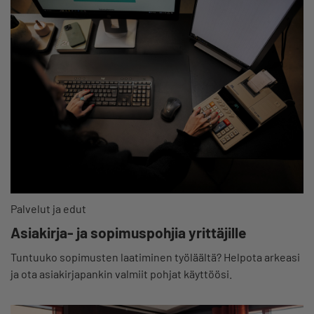
Palvelut ja edut
Asiakirja- ja sopimuspohjia yrittäjille
Tuntuuko sopimusten laatiminen työläältä? Helpota arkeasi
ja ota asiakirjapankin valmiit pohjat käyttöösi.