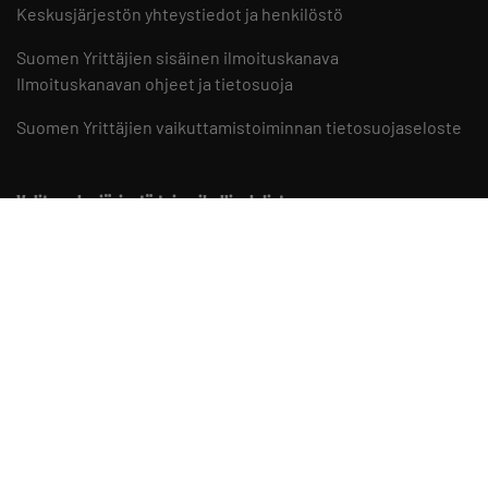
Keskusjärjestön yhteystiedot ja henkilöstö
Suomen Yrittäjien sisäinen ilmoituskanava
Ilmoituskanavan ohjeet ja tietosuoja
Suomen Yrittäjien vaikuttamistoiminnan tietosuojaseloste
Valitse aluejärjestö tai paikallisyhdistys
Aluejärjestöt
Paikallisyhdistykset
Suomen Yrittäjät somessa