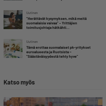
Uutinen
”Herättävät kysymyksen, mikä meitä
suomalaisia vaivaa” – Yrittäjien
toimitusjohtaja hätkähti
sairauspoissaolotilastoa
Uutinen
Tämä erottaa suomalaiset pk-yritykset
euroalueesta ja Ruotsista −
”Säästäväisyydestä tehty hyve”
Katso myös