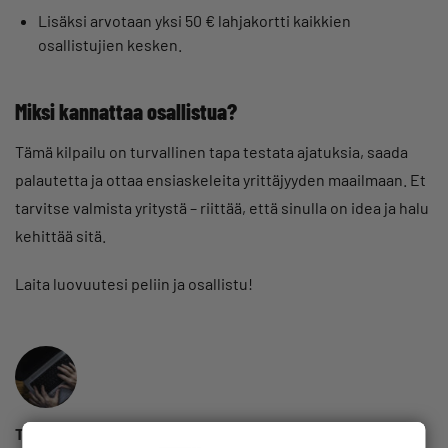
Lisäksi arvotaan yksi 50 € lahjakortti kaikkien
osallistujien kesken.
Miksi kannattaa osallistua?
Tämä kilpailu on turvallinen tapa testata ajatuksia, saada
palautetta ja ottaa ensiaskeleita yrittäjyyden maailmaan. Et
tarvitse valmista yritystä – riittää, että sinulla on idea ja halu
kehittää sitä.
Laita luovuutesi peliin ja osallistu!
Toimitus