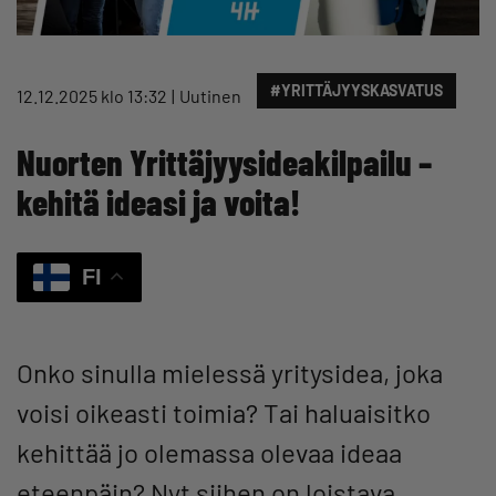
#YRITTÄJYYSKASVATUS
12.12.2025 klo 13:32
Uutinen
Nuorten Yrittäjyysideakilpailu –
kehitä ideasi ja voita!
FI
Onko sinulla mielessä yritysidea, joka
voisi oikeasti toimia? Tai haluaisitko
kehittää jo olemassa olevaa ideaa
eteenpäin? Nyt siihen on loistava