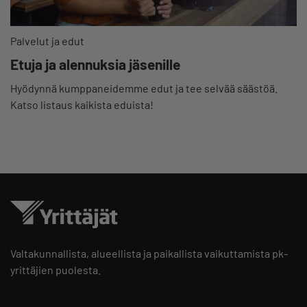
Palvelut ja edut
Etuja ja alennuksia jäsenille
Hyödynnä kumppaneidemme edut ja tee selvää säästöä.
Katso listaus kaikista eduista!
Valtakunnallista, alueellista ja paikallista vaikuttamista pk-
yrittäjien puolesta.