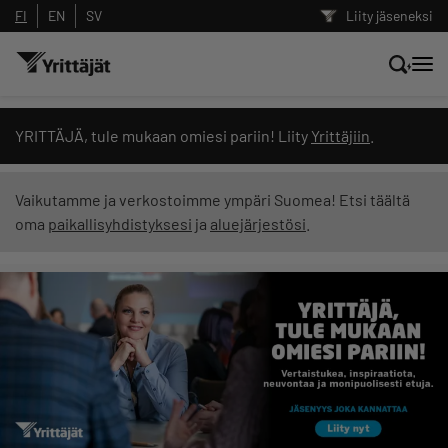
FI
EN
SV
Liity jäseneksi
Hae sivustolta tai kysy suoraan
YRITTÄJÄ, tule mukaan omiesi pariin! Liity
Yrittäjiin
.
Yrittäjien tekoälyltä
Vaikutamme ja verkostoimme ympäri Suomea! Etsi täältä
oma
paikallisyhdistyksesi
ja
aluejärjestösi
.
Hae
Suodata hakutuloksia: näytä kaikki sisältö