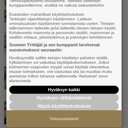
Tietosuojakäytäntö-sivullamme. Valintasi välitetään
Uutinen
kumppaneillemme, eivätkä ne vaikuta selaustietoihin.
Julkiset hankinnat voivat tuoda pk-
Evästeiden mahdolliset käyttötarkoitukset:
yritykselle uusia asiakkaita
Tarkkojen sijaintitietojen käyttäminen. Laitteen
ominaisuuksien käyttäminen tunnistamista varten. Tietojen
tallentaminen laitteelle ja/tai laitteella olevien tietojen käyttö.
Kohdennettu mainonta ja personoitu sisältö, mainonnan ja
Uutinen
sisällön mittaus, yleisötutkimus ja palvelujen kehittäminen .
Kolmesta syövästä, uupumuksista ja
Suomen Yrittäjät ja sen kumppanit tarvitsevat
syömishäiriöstä selvinnyt Mira Rinne: ”Kun
suostumuksesi seuraaviin:
olen katsonut useasti kuolemaa silmiin, olen
oppinut kestämään myös yrittäjyyteen
Hyväksymällä sallitte tietojen käsittelyn palvelun sisällä,
hylkääminen voi vaikuttaa käyttäjäkokemukseen. Jotkut
kuuluvaa epävarmuutta”
kolmannen osapuolen myyjät voivat käyttää oikeutettua
Uutinen
etuaan toimiakseen, voit vastustaa sitä tai muuttaa muita
asetuksia milloin tahansa valitsemalla 'Asetukset' sivun
Siivousyrittäjän työntekijä joutuu
alareunasta.
matkustamaan yli 300 kilometriä
suorittaakseen ajokortin – ”Ei aja syrjäseudun
Hyväksyn kaikki
etua”
Hyväksyn välttämättömät
Uutinen
Näytä käyttötarkoitukset
Isät opettelevat kampauksia oluen äärellä –
Voimamiehen lettivideot poikivat yrittäjälle
Tietosuojakäytäntö
satoja yhteydenottoja