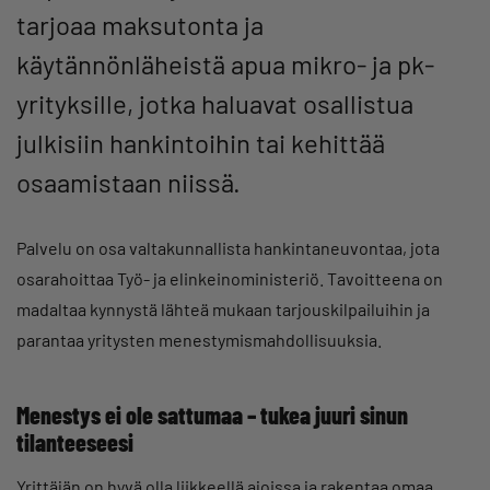
tarjoaa maksutonta ja
käytännönläheistä apua mikro- ja pk-
yrityksille, jotka haluavat osallistua
julkisiin hankintoihin tai kehittää
osaamistaan niissä.
Palvelu on osa valtakunnallista hankintaneuvontaa, jota
osarahoittaa Työ- ja elinkeinoministeriö. Tavoitteena on
madaltaa kynnystä lähteä mukaan tarjouskilpailuihin ja
parantaa yritysten menestymismahdollisuuksia.
Menestys ei ole sattumaa – tukea juuri sinun
tilanteeseesi
Yrittäjän on hyvä olla liikkeellä ajoissa ja rakentaa omaa