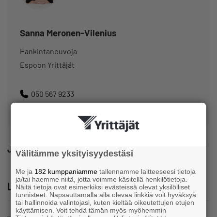
Sanna Meronen-Vilenius
Hankintaneuvoja
Espoon Yrittäjät
050 567 9233
sanna.meronen-vilenius@yrittajat.fi
Jaa
Välitämme yksityisyydestäsi
Me ja
182 kumppaniamme
tallennamme laitteeseesi tietoja
ja/tai haemme niitä, jotta voimme käsitellä henkilötietoja.
Lue lisää
Näitä tietoja ovat esimerkiksi evästeissä olevat yksilölliset
tunnisteet. Napsauttamalla alla olevaa linkkiä voit hyväksyä
tai hallinnoida valintojasi, kuten kieltää oikeutettujen etujen
käyttämisen. Voit tehdä tämän myös myöhemmin