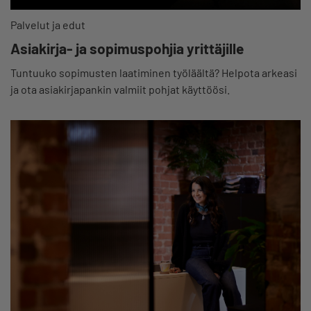
Palvelut ja edut
Asiakirja- ja sopimuspohjia yrittäjille
Tuntuuko sopimusten laatiminen työläältä? Helpota arkeasi
ja ota asiakirjapankin valmiit pohjat käyttöösi.