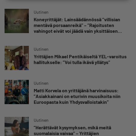
Uutinen
Koneyrittäjät: Lainsäädännössä ”villisian
mentävä porsaanreikä” – ”Rajoitusten
vahingot eivät voi jäädä vain yksittäisen
yrittäjän harteille”
Uutinen
Yrittäjien Mikael Pentikäiseltä YEL-varoitus
hallitukselle: ”Voi tulla ikävä yllätys”
Uutinen
Matti Korvela on yrittäjänä harvinaisuus:
”Asiakkainani on eturivin muusikoita niin
Euroopasta kuin Yhdysvalloistakin”
Uutinen
”Herättävät kysymyksen, mikä meitä
suomalaisia vaivaa” – Yrittäjien