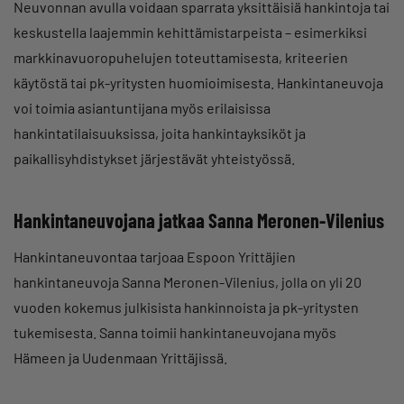
Neuvonnan avulla voidaan sparrata yksittäisiä hankintoja tai
keskustella laajemmin kehittämistarpeista – esimerkiksi
markkinavuoropuhelujen toteuttamisesta, kriteerien
käytöstä tai pk-yritysten huomioimisesta. Hankintaneuvoja
voi toimia asiantuntijana myös erilaisissa
hankintatilaisuuksissa, joita hankintayksiköt ja
paikallisyhdistykset järjestävät yhteistyössä.
Hankintaneuvojana jatkaa Sanna Meronen-Vilenius
Hankintaneuvontaa tarjoaa Espoon Yrittäjien
hankintaneuvoja Sanna Meronen-Vilenius, jolla on yli 20
vuoden kokemus julkisista hankinnoista ja pk-yritysten
tukemisesta. Sanna toimii hankintaneuvojana myös
Hämeen ja Uudenmaan Yrittäjissä.