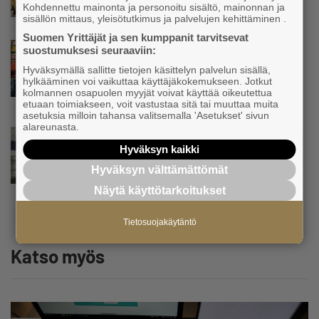
Kohdennettu mainonta ja personoitu sisältö, mainonnan ja
sisällön mittaus, yleisötutkimus ja palvelujen kehittäminen .
Suomen Yrittäjät ja sen kumppanit tarvitsevat
Uutinen
suostumuksesi seuraaviin:
Matti Korvela on yrittäjänä harvinaisuus:
Hyväksymällä sallitte tietojen käsittelyn palvelun sisällä,
”Asiakkainani on eturivin muusikoita niin
hylkääminen voi vaikuttaa käyttäjäkokemukseen. Jotkut
Euroopasta kuin Yhdysvalloistakin”
kolmannen osapuolen myyjät voivat käyttää oikeutettua
etuaan toimiakseen, voit vastustaa sitä tai muuttaa muita
asetuksia milloin tahansa valitsemalla 'Asetukset' sivun
alareunasta.
Uutinen
Hyväksyn kaikki
”Herättävät kysymyksen, mikä meitä
suomalaisia vaivaa” – Yrittäjien
Hyväksyn välttämättömät
toimitusjohtaja hätkähti
Näytä käyttötarkoitukset
sairauspoissaolotilastoa
Tietosuojakäytäntö
Katso myös