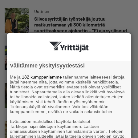
kuuluvaa epävarmuutta”
Uutinen
Siivousyrittäjän työntekijä joutuu
matkustamaan yli 300 kilometriä
suorittaakseen ajokortin – ”Ei aja syrjäseudun
etua”
Uutinen
Isät opettelevat kampauksia oluen äärellä –
Voimamiehen lettivideot poikivat yrittäjälle
Välitämme yksityisyydestäsi
satoja yhteydenottoja
Me ja
182 kumppaniamme
tallennamme laitteeseesi tietoja
ja/tai haemme niitä, jotta voimme käsitellä henkilötietoja.
Uutinen
Näitä tietoja ovat esimerkiksi evästeissä olevat yksilölliset
tunnisteet. Napsauttamalla alla olevaa linkkiä voit hyväksyä
Koneyrittäjät: Lainsäädännössä ”villisian
tai hallinnoida valintojasi, kuten kieltää oikeutettujen etujen
mentävä porsaanreikä” – ”Rajoitusten
käyttämisen. Voit tehdä tämän myös myöhemmin
vahingot eivät voi jäädä vain yksittäisen
Tietosuojakäytäntö-sivullamme. Valintasi välitetään
yrittäjän harteille”
kumppaneillemme, eivätkä ne vaikuta selaustietoihin.
Evästeiden mahdolliset käyttötarkoitukset:
Uutinen
Tarkkojen sijaintitietojen käyttäminen. Laitteen
Yrittäjien Mikael Pentikäiseltä YEL-varoitus
ominaisuuksien käyttäminen tunnistamista varten. Tietojen
tallentaminen laitteelle ja/tai laitteella olevien tietojen käyttö.
hallitukselle: ”Voi tulla ikävä yllätys”