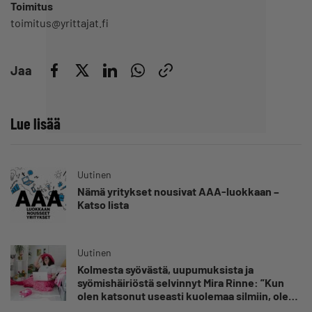
Toimitus
toimitus@yrittajat.fi
Jaa
Lue lisää
Uutinen
Nämä yritykset nousivat AAA-luokkaan –
Katso lista
Uutinen
Kolmesta syövästä, uupumuksista ja
syömishäiriöstä selvinnyt Mira Rinne: ”Kun
olen katsonut useasti kuolemaa silmiin, olen
oppinut kestämään myös yrittäjyyteen