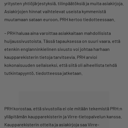
yritysten yhtiöjärjestyksiä, tilinpäätöksiä ja muita asiakirjoja.
Asiakirjojen hinnat vaihtelevat useista kymmenistä
muutamaan sataan euroon, PRH kertoo tiedotteessaan.
– PRH haluaa aina varoittaa asiakkaitaan mahdollisista
huijaussivustoista. Tässä tapauksessa on suuri vaara, että
etenkin englanninkielinen sivusto voi johtaa harhaan
kaupparekisterin tietoja tarvitsevia. PRH arvioi
kokonaisuuden sellaiseksi, että siitä oli aiheellista tehdä
tutkintapyyntö, tiedotteessa jatketaan.
PRH korostaa, että sivustolla ei ole mitään tekemistä PRH:n
ylläpitämän kaupparekisterin ja Virre-tietopalvelun kanssa.
Kaupparekisterin otteita ja asiakirjoja saa Virre-