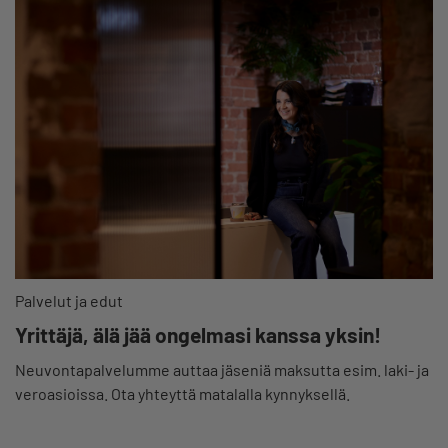
Palvelut ja edut
Yrittäjä, älä jää ongelmasi kanssa yksin!
Neuvontapalvelumme auttaa jäseniä maksutta esim. laki- ja
veroasioissa. Ota yhteyttä matalalla kynnyksellä.