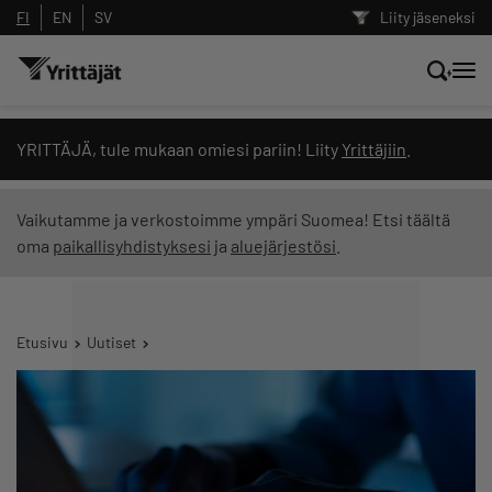
FI
EN
SV
Liity jäseneksi
Hae sivustolta tai kysy suoraan
YRITTÄJÄ, tule mukaan omiesi pariin! Liity
Yrittäjiin
.
Yrittäjien tekoälyltä
Vaikutamme ja verkostoimme ympäri Suomea! Etsi täältä
oma
paikallisyhdistyksesi
ja
aluejärjestösi
.
Hae
Suodata hakutuloksia: näytä kaikki sisältö
Etusivu
Uutiset