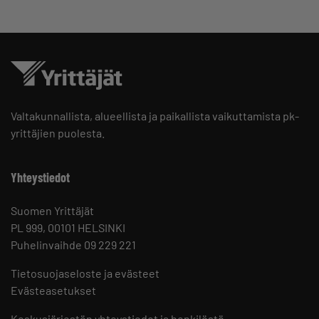
Valtakunnallista, alueellista ja paikallista vaikuttamista pk-
yrittäjien puolesta.
Yhteystiedot
Suomen Yrittäjät
PL 999, 00101 HELSINKI
Puhelinvaihde 09 229 221
Tietosuojaseloste ja evästeet
Evästeasetukset
Keskusjärjestön yhteystiedot ja henkilöstö