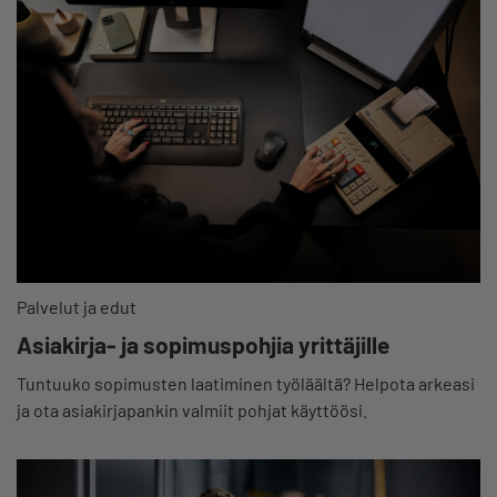
Palvelut ja edut
Asiakirja- ja sopimuspohjia yrittäjille
Tuntuuko sopimusten laatiminen työläältä? Helpota arkeasi
ja ota asiakirjapankin valmiit pohjat käyttöösi.