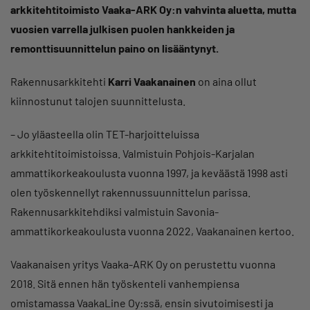
arkkitehtitoimisto Vaaka-ARK Oy:n vahvinta aluetta, mutta
vuosien varrella julkisen puolen hankkeiden ja
remonttisuunnittelun paino on lisääntynyt.
Rakennusarkkitehti
Karri Vaakanainen
on aina ollut
kiinnostunut talojen suunnittelusta.
– Jo yläasteella olin TET-harjoitteluissa
arkkitehtitoimistoissa. Valmistuin Pohjois-Karjalan
ammattikorkeakoulusta vuonna 1997, ja keväästä 1998 asti
olen työskennellyt rakennussuunnittelun parissa.
Rakennusarkkitehdiksi valmistuin Savonia-
ammattikorkeakoulusta vuonna 2022, Vaakanainen kertoo.
Vaakanaisen yritys Vaaka-ARK Oy on perustettu vuonna
2018. Sitä ennen hän työskenteli vanhempiensa
omistamassa VaakaLine Oy:ssä, ensin sivutoimisesti ja