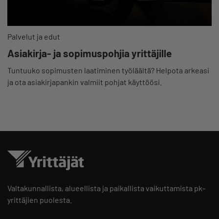
Palvelut ja edut
Asiakirja- ja sopimuspohjia yrittäjille
Tuntuuko sopimusten laatiminen työläältä? Helpota arkeasi
ja ota asiakirjapankin valmiit pohjat käyttöösi.
Valtakunnallista, alueellista ja paikallista vaikuttamista pk-
yrittäjien puolesta.