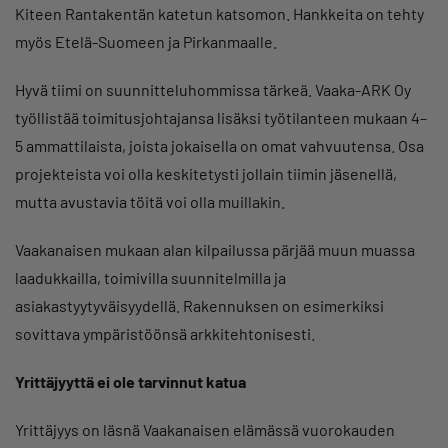
Kiteen Rantakentän katetun katsomon. Hankkeita on tehty
myös Etelä-Suomeen ja Pirkanmaalle.
Hyvä tiimi on suunnitteluhommissa tärkeä. Vaaka-ARK Oy
työllistää toimitusjohtajansa lisäksi työtilanteen mukaan 4–
5 ammattilaista, joista jokaisella on omat vahvuutensa. Osa
projekteista voi olla keskitetysti jollain tiimin jäsenellä,
mutta avustavia töitä voi olla muillakin.
Vaakanaisen mukaan alan kilpailussa pärjää muun muassa
laadukkailla, toimivilla suunnitelmilla ja
asiakastyytyväisyydellä. Rakennuksen on esimerkiksi
sovittava ympäristöönsä arkkitehtonisesti.
Yrittäjyyttä ei ole tarvinnut katua
Yrittäjyys on läsnä Vaakanaisen elämässä vuorokauden