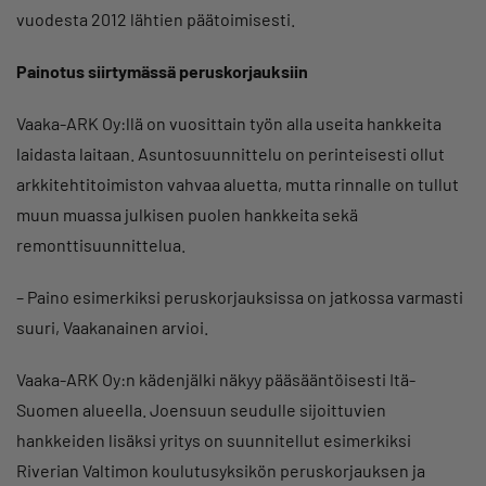
vuodesta 2012 lähtien päätoimisesti.
Painotus siirtymässä peruskorjauksiin
Vaaka-ARK Oy:llä on vuosittain työn alla useita hankkeita
laidasta laitaan. Asuntosuunnittelu on perinteisesti ollut
arkkitehtitoimiston vahvaa aluetta, mutta rinnalle on tullut
muun muassa julkisen puolen hankkeita sekä
remonttisuunnittelua.
– Paino esimerkiksi peruskorjauksissa on jatkossa varmasti
suuri, Vaakanainen arvioi.
Vaaka-ARK Oy:n kädenjälki näkyy pääsääntöisesti Itä-
Suomen alueella. Joensuun seudulle sijoittuvien
hankkeiden lisäksi yritys on suunnitellut esimerkiksi
Riverian Valtimon koulutusyksikön peruskorjauksen ja