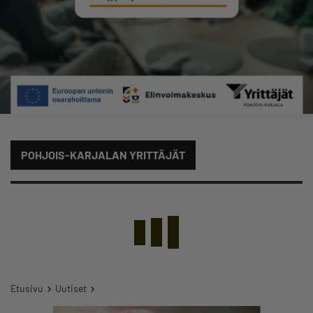
POHJOIS-KARJALAN YRITTÄJÄT
Etusivu
Uutiset