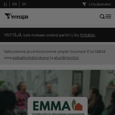
FI
EN
SV
Liity jäseneksi
Hae sivustolta tai kysy suoraan
YRITTÄJÄ, tule mukaan omiesi pariin! Liity
Yrittäjiin
.
Yrittäjien tekoälyltä
Vaikutamme ja verkostoimme ympäri Suomea! Etsi täältä
oma
paikallisyhdistyksesi
ja
aluejärjestösi
.
Hae
Suodata hakutuloksia: näytä kaikki sisältö