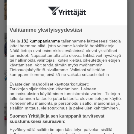
Pohjois-Karjalan Yrittäjät: YEL-uudistuksen
suunta oikea – yrittäjän todellinen tilanne ja
maksujen kohtuullisuus varmistettava
Välitämme yksityisyydestäsi
Uutinen
Me ja
182 kumppaniamme
tallennamme laitteeseesi tietoja
Parikkalassa toimii yhä liike, jollainen alkaa
ja/tai haemme niitä, jotta voimme käsitellä henkilötietoja.
olla muualla harvinaisuus – Yrittäjä Hilkka
Näitä tietoja ovat esimerkiksi evästeissä olevat yksilölliset
Myllylä tuntee asiakkaidensa jalat kuin
tunnisteet. Napsauttamalla alla olevaa linkkiä voit hyväksyä
omansa
tai hallinnoida valintojasi, kuten kieltää oikeutettujen etujen
käyttämisen. Voit tehdä tämän myös myöhemmin
Tietosuojakäytäntö-sivullamme. Valintasi välitetään
Uutinen
kumppaneillemme, eivätkä ne vaikuta selaustietoihin.
Nämä yritykset nousivat AAA-luokkaan –
Evästeiden mahdolliset käyttötarkoitukset:
Katso lista
Tarkkojen sijaintitietojen käyttäminen. Laitteen
ominaisuuksien käyttäminen tunnistamista varten. Tietojen
tallentaminen laitteelle ja/tai laitteella olevien tietojen käyttö.
Kohdennettu mainonta ja personoitu sisältö, mainonnan ja
Uutinen
sisällön mittaus, yleisötutkimus ja palvelujen kehittäminen .
Kolmesta syövästä, uupumuksista ja
Suomen Yrittäjät ja sen kumppanit tarvitsevat
syömishäiriöstä selvinnyt Mira Rinne: ”Kun
suostumuksesi seuraaviin:
olen katsonut useasti kuolemaa silmiin, olen
Hyväksymällä sallitte tietojen käsittelyn palvelun sisällä,
oppinut kestämään myös yrittäjyyteen