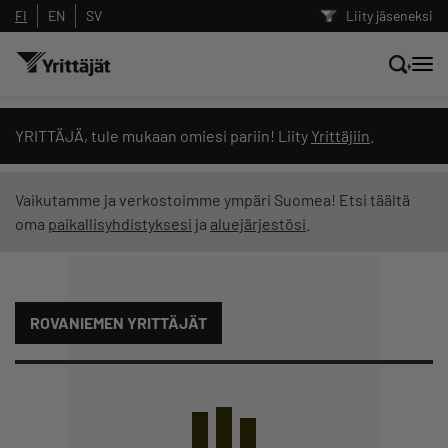
FI
EN
SV
Liity jäseneksi
Hae sivustolta tai kysy suoraan
YRITTÄJÄ, tule mukaan omiesi pariin! Liity
Yrittäjiin
.
Yrittäjien tekoälyltä
Vaikutamme ja verkostoimme ympäri Suomea! Etsi täältä
oma
paikallisyhdistyksesi
ja
aluejärjestösi
.
Hae
Suodata hakutuloksia: näytä kaikki sisältö
ROVANIEMEN YRITTÄJÄT