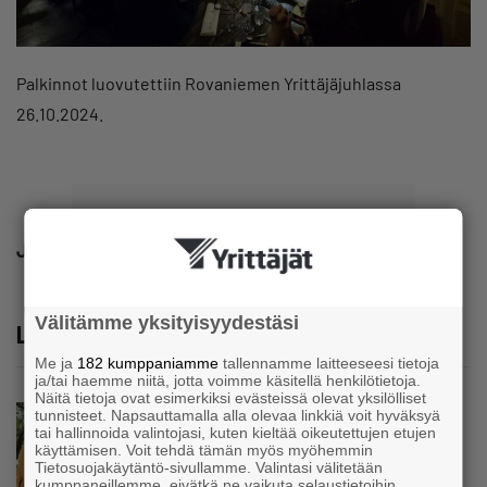
Palkinnot luovutettiin Rovaniemen Yrittäjäjuhlassa
26.10.2024.
Jaa
Välitämme yksityisyydestäsi
Lue lisää
Me ja
182 kumppaniamme
tallennamme laitteeseesi tietoja
ja/tai haemme niitä, jotta voimme käsitellä henkilötietoja.
Näitä tietoja ovat esimerkiksi evästeissä olevat yksilölliset
Uutinen
tunnisteet. Napsauttamalla alla olevaa linkkiä voit hyväksyä
tai hallinnoida valintojasi, kuten kieltää oikeutettujen etujen
Siivousyrittäjän työntekijä joutuu
käyttämisen. Voit tehdä tämän myös myöhemmin
matkustamaan yli 300 kilometriä
Tietosuojakäytäntö-sivullamme. Valintasi välitetään
suorittaakseen ajokortin – ”Ei aja syrjäseudun
kumppaneillemme, eivätkä ne vaikuta selaustietoihin.