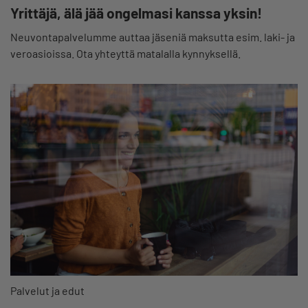
Yrittäjä, älä jää ongelmasi kanssa yksin!
Neuvontapalvelumme auttaa jäseniä maksutta esim. laki- ja
veroasioissa. Ota yhteyttä matalalla kynnyksellä.
Palvelut ja edut