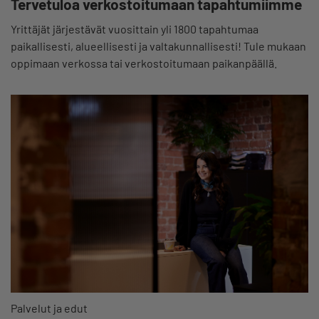
Tervetuloa verkostoitumaan tapahtumiimme
Yrittäjät järjestävät vuosittain yli 1800 tapahtumaa
paikallisesti, alueellisesti ja valtakunnallisesti! Tule mukaan
oppimaan verkossa tai verkostoitumaan paikanpäällä.
Palvelut ja edut