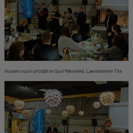
Vuoden nuori yrittäjä on Suvi Männikkö, Laenlammen Tila