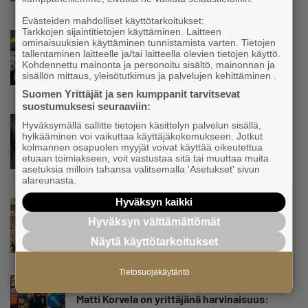
etua”
Evästeiden mahdolliset käyttötarkoitukset:
Tarkkojen sijaintitietojen käyttäminen. Laitteen
Uutinen
ominaisuuksien käyttäminen tunnistamista varten. Tietojen
Isät opettelevat kampauksia oluen äärellä –
tallentaminen laitteelle ja/tai laitteella olevien tietojen käyttö.
Kohdennettu mainonta ja personoitu sisältö, mainonnan ja
Voimamiehen lettivideot poikivat yrittäjälle
sisällön mittaus, yleisötutkimus ja palvelujen kehittäminen .
satoja yhteydenottoja
Suomen Yrittäjät ja sen kumppanit tarvitsevat
suostumuksesi seuraaviin:
Uutinen
Hyväksymällä sallitte tietojen käsittelyn palvelun sisällä,
hylkääminen voi vaikuttaa käyttäjäkokemukseen. Jotkut
Koneyrittäjät: Lainsäädännössä ”villisian
kolmannen osapuolen myyjät voivat käyttää oikeutettua
mentävä porsaanreikä” – ”Rajoitusten
etuaan toimiakseen, voit vastustaa sitä tai muuttaa muita
vahingot eivät voi jäädä vain yksittäisen
asetuksia milloin tahansa valitsemalla 'Asetukset' sivun
yrittäjän harteille”
alareunasta.
Hyväksyn kaikki
Uutinen
Yrittäjien Mikael Pentikäiseltä YEL-varoitus
Hyväksyn välttämättömät
hallitukselle: ”Voi tulla ikävä yllätys”
Näytä käyttötarkoitukset
Tietosuojakäytäntö
Uutinen
Matti Korvela on yrittäjänä harvinaisuus: