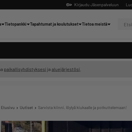
Kirjaudu Jäsenpalveluun
Luo
a
Tietopankki
Tapahtumat ja koulutukset
Tietoa meistä
Yrittäjien tekoälyltä
ma
paikallisyhdistyksesi
ja
aluejärjestösi
.
Etusivu
Uutiset
Sarvista kiinni, löylyä kiukaalle ja potkuttelemaan!