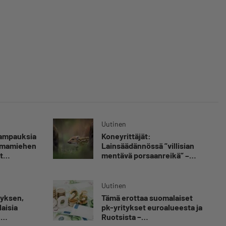
Uutinen
kampauksia
Koneyrittäjät:
oimamiehen
Lainsäädännössä ”villisian
t
mentävä porsaanreikä” –
”Rajoitusten vahingot eivät
voi jäädä vain yksittäisen
yrittäjän harteille”
Uutinen
myksen,
Tämä erottaa suomalaiset
aisia
pk-yritykset euroalueesta ja
n
Ruotsista −