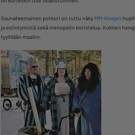
on kuitenkin itse osallistuminen.
Saunateemainen potkuri on tuttu näky
MM-kisojen
hupil
ja esiintymistä sekä menopelin koristelua. Kolmen hengen
tyylillään maaliin.