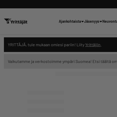
Ajankohtaista
Jäsenyys
Neuvont
Hae sivustolta tai kysy suoraan 
YRITTÄJÄ, tule mukaan omiesi pariin! Liity
Yrittäjiin
.
Vaikutamme ja verkostoimme ympäri Suomea! Etsi täältä o
Suodata hakutuloksia: näytä kaikki sisältö