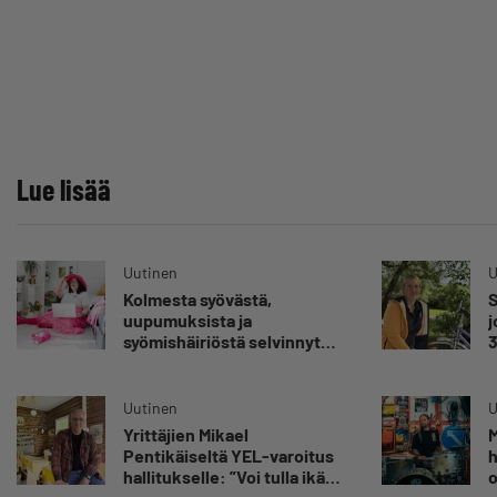
Lue lisää
Uutinen
U
Kolmesta syövästä,
S
uupumuksista ja
j
syömishäiriöstä selvinnyt
3
Mira Rinne: ”Kun olen
s
katsonut useasti kuolemaa
”
silmiin, olen oppinut
Uutinen
U
kestämään myös
Yrittäjien Mikael
M
yrittäjyyteen kuuluvaa
Pentikäiseltä YEL-varoitus
h
epävarmuutta”
hallitukselle: ”Voi tulla ikävä
o