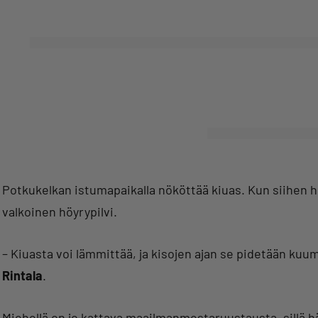
Potkukelkan istumapaikalla nököttää kiuas. Kun siihen he
valkoinen höyrypilvi.
– Kiuasta voi lämmittää, ja kisojen ajan se pidetään kuu
Rintala
.
Miehellä on jo kattava maailmanmestaruustausta, sillä hän