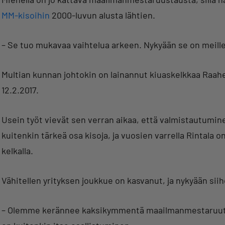
MM-kisoihin
2000-luvun alusta lähtien.
– Se tuo mukavaa vaihtelua arkeen. Nykyään se on meille
Multian kunnan johtokin on lainannut kiuaskelkkaa Raahe
12.2.2017.
Usein työt vievät sen verran aikaa, että valmistautuminen
kuitenkin tärkeä osa kisoja, ja vuosien varrella Rintala
kelkalla.
Vähitellen yrityksen joukkue on kasvanut, ja nykyään si
– Olemme kerännee kaksikymmentä maailmanmestaruutta