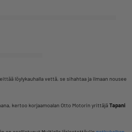
ittää löylykauhalla vettä, se sihahtaa ja ilmaan nousee
mana, kertoo korjaamoalan Otto Motorin yrittäjä
Tapani
 on osallistunut Multialla järjestettäviin
potkukelkan