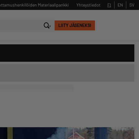
ttamushenkilöiden Materiaalipankki
Yhteystiedot
FI
EN
SV
LIITY JÄSENEKSI
Sulje
Hae