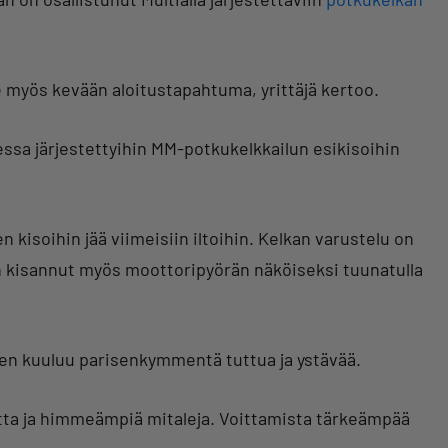
 myös kevään aloitustapahtuma, yrittäjä kertoo.
ssa järjestettyihin MM-potkukelkkailun esikisoihin
 kisoihin jää viimeisiin iltoihin. Kelkan varustelu on
 on kisannut myös moottoripyörän näköiseksi tuunatulla
ihen kuuluu parisenkymmentä tuttua ja ystävää.
 ja himmeämpiä mitaleja. Voittamista tärkeämpää