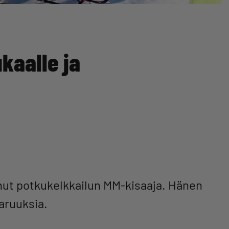
ukaalle ja
enut potkukelkkailun MM-kisaaja. Hänen
aruuksia.