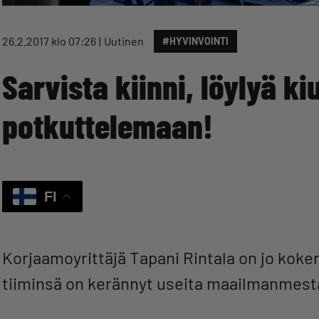
26.2.2017 klo 07:26
Uutinen
#HYVINVOINTI
Sarvista kiinni, löylyä ki
potkuttelemaan!
FI
Korjaamoyrittäjä Tapani Rintala on jo kok
tiiminsä on kerännyt useita maailmanmest