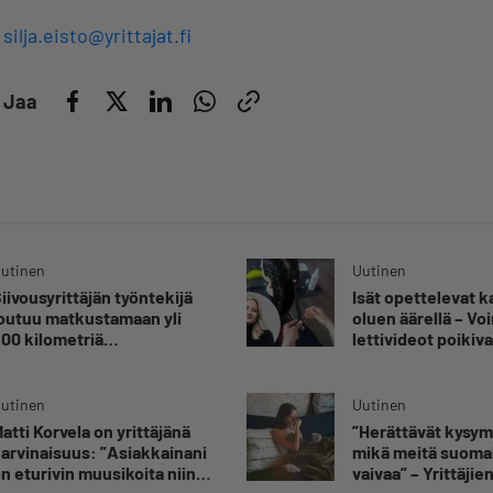
silja.eisto@yrittajat.fi
Jaa
utinen
Uutinen
iivousyrittäjän työntekijä
Isät opettelevat 
outuu matkustamaan yli
oluen äärellä – V
00 kilometriä
lettivideot poikiva
uorittaakseen ajokortin –
yrittäjälle satoja
Ei aja syrjäseudun etua”
yhteydenottoja
utinen
Uutinen
atti Korvela on yrittäjänä
”Herättävät kysy
arvinaisuus: ”Asiakkainani
mikä meitä suomal
n eturivin muusikoita niin
vaivaa” – Yrittäjie