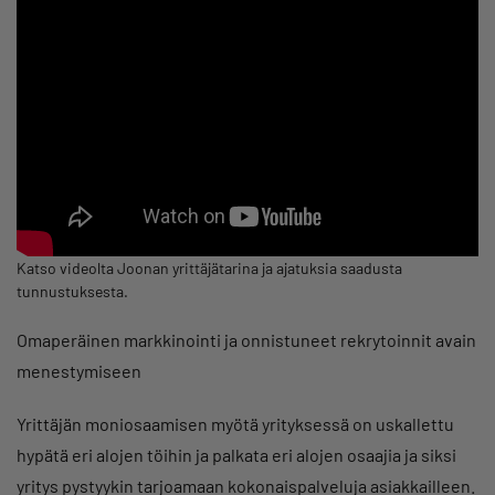
Katso videolta Joonan yrittäjätarina ja ajatuksia saadusta
tunnustuksesta.
Omaperäinen markkinointi ja onnistuneet rekrytoinnit avain
menestymiseen
Yrittäjän moniosaamisen myötä yrityksessä on uskallettu
hypätä eri alojen töihin ja palkata eri alojen osaajia ja siksi
yritys pystyykin tarjoamaan kokonaispalveluja asiakkailleen.