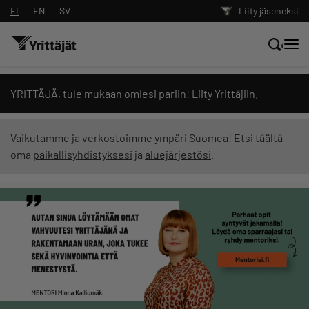
FI
EN
SV
Liity jäseneksi
Hae sivustolta tai kysy suoraan
YRITTÄJÄ, tule mukaan omiesi pariin! Liity
Yrittäjiin
.
Yrittäjien tekoälyltä
Vaikutamme ja verkostoimme ympäri Suomea! Etsi täältä
oma
paikallisyhdistyksesi
ja
aluejärjestösi
.
Hae
Suodata hakutuloksia: näytä kaikki sisältö