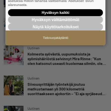
olla muualla harvinaisuus – Yrittäjä Hilkka
asetuksia milloin tahansa valitsemalla 'Asetukset' sivun
alareunasta.
Myllylä tuntee asiakkaidensa jalat kuin
omansa
Hyväksyn kaikki
Hyväksyn välttämättömät
Uutinen
Nämä yritykset nousivat AAA-luokkaan –
Näytä käyttötarkoitukset
Katso lista
Tietosuojakäytäntö
Uutinen
Kolmesta syövästä, uupumuksista ja
syömishäiriöstä selvinnyt Mira Rinne: ”Kun
olen katsonut useasti kuolemaa silmiin, olen
oppinut kestämään myös yrittäjyyteen
kuuluvaa epävarmuutta”
Uutinen
Siivousyrittäjän työntekijä joutuu
matkustamaan yli 300 kilometriä
suorittaakseen ajokortin – ”Ei aja syrjäseudun
etua”
Uutinen