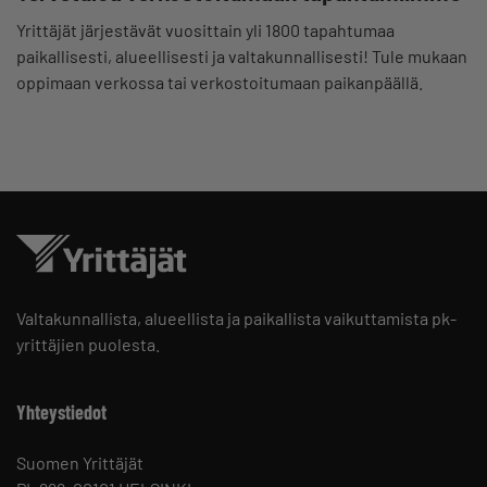
Yrittäjät järjestävät vuosittain yli 1800 tapahtumaa
paikallisesti, alueellisesti ja valtakunnallisesti! Tule mukaan
oppimaan verkossa tai verkostoitumaan paikanpäällä.
Valtakunnallista, alueellista ja paikallista vaikuttamista pk-
yrittäjien puolesta.
Yhteystiedot
Suomen Yrittäjät