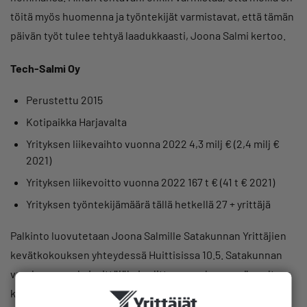
töitä myös huomenna ja työntekijät varmistavat, että tämän
päivän työt tulee tehtyä laadukkaasti, Joona Salmi kertoo.
Tech-Salmi Oy
Perustettu 2015
Kotipaikka Harjavalta
Yrityksen liikevaihto vuonna 2022 4,3 milj € (2,4 milj €
2021)
Yrityksen liikevoitto vuonna 2022 167 t € (41 t € 2021)
Yrityksen työntekijämäärä tällä hetkellä 27 + yrittäjä
Palkinto luovutetaan Joona Salmille Satakunnan Yrittäjien
kevätkokouksen yhteydessä Huittisissa 10.5. Satakunnan
vuoden nuoreksi yrittäjäksi valittu on mukana myös valta-
kunnallisen vuoden nuoren yrittäjän -kilpailussa.