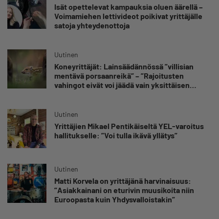
Isät opettelevat kampauksia oluen äärellä –
Voimamiehen lettivideot poikivat yrittäjälle
satoja yhteydenottoja
Uutinen
Koneyrittäjät: Lainsäädännössä ”villisian
mentävä porsaanreikä” – ”Rajoitusten
vahingot eivät voi jäädä vain yksittäisen
yrittäjän harteille”
Uutinen
Yrittäjien Mikael Pentikäiseltä YEL-varoitus
hallitukselle: ”Voi tulla ikävä yllätys”
Uutinen
Matti Korvela on yrittäjänä harvinaisuus:
”Asiakkainani on eturivin muusikoita niin
Euroopasta kuin Yhdysvalloistakin”