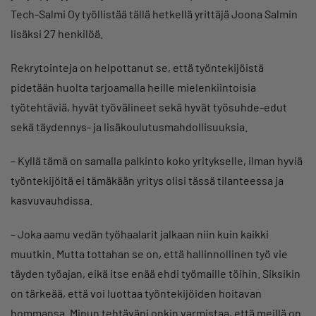
Tech-Salmi Oy työllistää tällä hetkellä yrittäjä Joona Salmin
lisäksi 27 henkilöä.
Rekrytointeja on helpottanut se, että työntekijöistä
pidetään huolta tarjoamalla heille mielenkiintoisia
työtehtäviä, hyvät työvälineet sekä hyvät työsuhde-edut
sekä täydennys- ja lisäkoulutusmahdollisuuksia.
– Kyllä tämä on samalla palkinto koko yritykselle, ilman hyviä
työntekijöitä ei tämäkään yritys olisi tässä tilanteessa ja
kasvuvauhdissa.
– Joka aamu vedän työhaalarit jalkaan niin kuin kaikki
muutkin. Mutta tottahan se on, että hallinnollinen työ vie
täyden työajan, eikä itse enää ehdi työmaille töihin. Siksikin
on tärkeää, että voi luottaa työntekijöiden hoitavan
hommansa. Minun tehtäväni onkin varmistaa, että meillä on