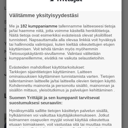
Lisätietoja:
Välitämme yksityisyydestäsi
Satakunnan vuoden nuori yrittäjä 2023: Joona Salmi | Tech-
Me ja
182 kumppaniamme
tallennamme laitteeseesi tietoja
Salmi Oy | 0405707699
ja/tai haemme niitä, jotta voimme käsitellä henkilötietoja.
Näitä tietoja ovat esimerkiksi evästeissä olevat yksilölliset
tunnisteet. Napsauttamalla alla olevaa linkkiä voit hyväksyä
Yrittäjäpalkinnoista yleisesti:
tai hallinnoida valintojasi, kuten kieltää oikeutettujen etujen
käyttämisen. Voit tehdä tämän myös myöhemmin
Markku Kivinen | toimitusjohtaja Satakunnan Yrittäjät | 050
Tietosuojakäytäntö-sivullamme. Valintasi välitetään
kumppaneillemme, eivätkä ne vaikuta selaustietoihin.
377 8006
Evästeiden mahdolliset käyttötarkoitukset:
Tarkkojen sijaintitietojen käyttäminen. Laitteen
Jaa
ominaisuuksien käyttäminen tunnistamista varten. Tietojen
tallentaminen laitteelle ja/tai laitteella olevien tietojen käyttö.
Kohdennettu mainonta ja personoitu sisältö, mainonnan ja
sisällön mittaus, yleisötutkimus ja palvelujen kehittäminen .
Lue lisää
Suomen Yrittäjät ja sen kumppanit tarvitsevat
suostumuksesi seuraaviin:
Hyväksymällä sallitte tietojen käsittelyn palvelun sisällä,
hylkääminen voi vaikuttaa käyttäjäkokemukseen. Jotkut
Uutinen
kolmannen osapuolen myyjät voivat käyttää oikeutettua
Parikkalassa toimii yhä liike, jollainen alkaa
etuaan toimiakseen, voit vastustaa sitä tai muuttaa muita