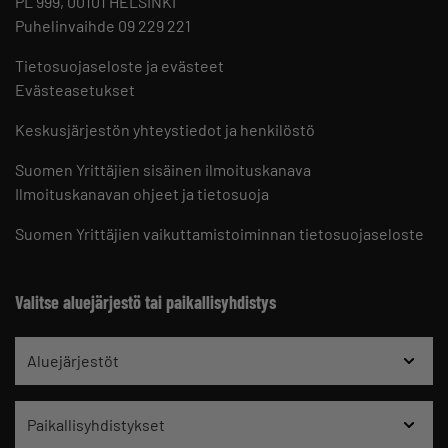
PL 999, 00101 HELSINKI
Puhelinvaihde 09 229 221
Tietosuojaseloste ja evästeet
Evästeasetukset
Keskusjärjestön yhteystiedot ja henkilöstö
Suomen Yrittäjien sisäinen ilmoituskanava
Ilmoituskanavan ohjeet ja tietosuoja
Suomen Yrittäjien vaikuttamistoiminnan tietosuojaseloste
Valitse aluejärjestö tai paikallisyhdistys
Aluejärjestöt
Paikallisyhdistykset