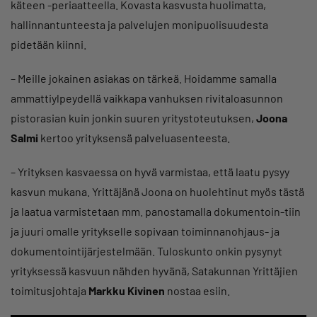
käteen -periaatteella. Kovasta kasvusta huolimatta,
hallinnantunteesta ja palvelujen monipuolisuudesta
pidetään kiinni.
– Meille jokainen asiakas on tärkeä. Hoidamme samalla
ammattiylpeydellä vaikkapa vanhuksen rivitaloasunnon
pistorasian kuin jonkin suuren yritystoteutuksen,
Joona
Salmi
kertoo yrityksensä palveluasenteesta.
– Yrityksen kasvaessa on hyvä varmistaa, että laatu pysyy
kasvun mukana. Yrittäjänä Joona on huolehtinut myös tästä
ja laatua varmistetaan mm. panostamalla dokumentoin-tiin
ja juuri omalle yritykselle sopivaan toiminnanohjaus- ja
dokumentointijärjestelmään. Tuloskunto onkin pysynyt
yrityksessä kasvuun nähden hyvänä, Satakunnan Yrittäjien
toimitusjohtaja
Markku Kivinen
nostaa esiin.