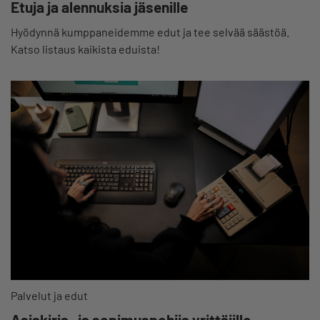
Etuja ja alennuksia jäsenille
Hyödynnä kumppaneidemme edut ja tee selvää säästöä.
Katso listaus kaikista eduista!
Palvelut ja edut
Asiakirja- ja sopimuspohjia yrittäjille