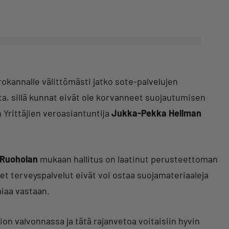
rokannalle välittömästi jatko sote-palvelujen
ta, sillä kunnat eivät ole korvanneet suojautumisen
n Yrittäjien veroasiantuntija
Jukka-Pekka Hellman
 Ruoholan
mukaan hallitus on laatinut perusteettoman
set terveyspalvelut eivät voi ostaa suojamateriaaleja
miaa vastaan.
ion valvonnassa ja tätä rajanvetoa voitaisiin hyvin