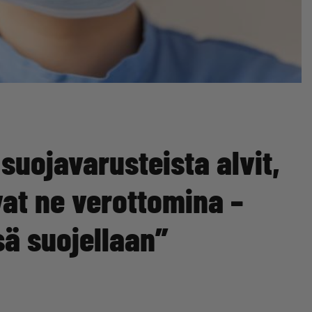
suojavarusteista alvit,
vat ne verottomina –
sä suojellaan”