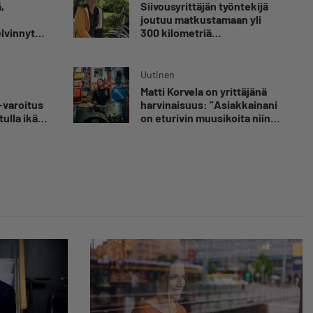
,
Siivousyrittäjän työntekijä
joutuu matkustamaan yli
elvinnyt
300 kilometriä
olen
suorittaakseen ajokortin –
 kuolemaa
”Ei aja syrjäseudun etua”
nut
Uutinen
Matti Korvela on yrittäjänä
luvaa
-varoitus
harvinaisuus: ”Asiakkainani
tulla ikävä
on eturivin muusikoita niin
Euroopasta kuin
Yhdysvalloistakin”