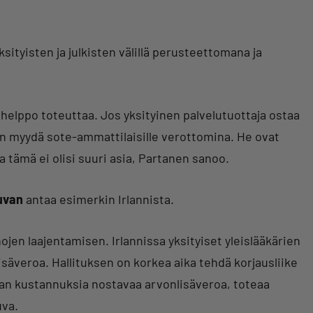
ksityisten ja julkisten välillä perusteettomana ja
 helppo toteuttaa. Jos yksityinen palvelutuottaja ostaa
in myydä sote-ammattilaisille verottomina. He ovat
ta tämä ei olisi suuri asia, Partanen sanoo.
uvan
antaa esimerkin Irlannista.
ojen laajentamisen. Irlannissa yksityiset yleislääkärien
säveroa. Hallituksen on korkea aika tehdä korjausliike
lman kustannuksia nostavaa arvonlisäveroa, toteaa
uva.