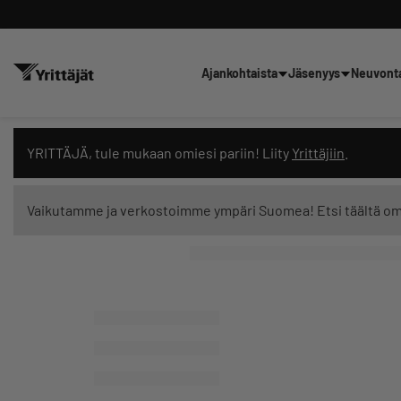
Ajankohtaista
Jäsenyys
Neuvont
Hae sivustolta tai kysy suoraan 
YRITTÄJÄ, tule mukaan omiesi pariin! Liity
Yrittäjiin
.
Vaikutamme ja verkostoimme ympäri Suomea! Etsi täältä o
Suodata hakutuloksia: näytä kaikki sisältö