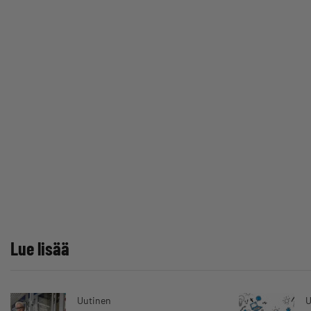
Lue lisää
Uutinen
U