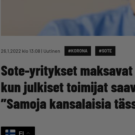
26.1.2022 klo 13:08
Uutinen
#KORONA
#SOTE
Sote-yritykset maksavat 
kun julkiset toimijat saa
”Samoja kansalaisia täs
FI