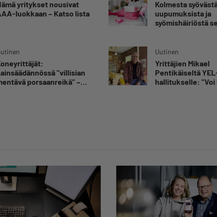
ämä yritykset nousivat
Kolmesta syövästä
AA-luokkaan – Katso lista
uupumuksista ja
syömishäiriöstä s
Mira Rinne: ”Kun 
katsonut useasti
silmiin, olen oppi
utinen
Uutinen
kestämään myös
oneyrittäjät:
Yrittäjien Mikael
yrittäjyyteen kuu
ainsäädännössä ”villisian
Pentikäiseltä YEL
epävarmuutta”
entävä porsaanreikä” –
hallitukselle: ”Voi 
Rajoitusten vahingot eivät
yllätys”
oi jäädä vain yksittäisen
rittäjän harteille”