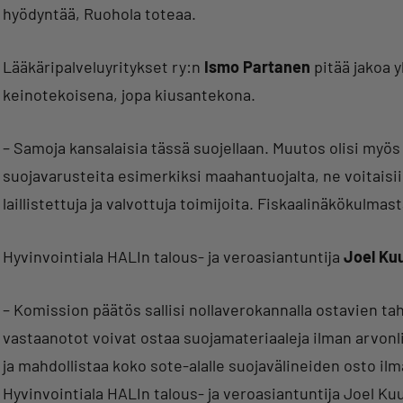
hyödyntää, Ruohola toteaa.
Lääkäripalveluyritykset ry:n
Ismo Partanen
pitää jakoa y
keinotekoisena, jopa kiusantekona.
– Samoja kansalaisia tässä suojellaan. Muutos olisi myös
suojavarusteita esimerkiksi maahantuojalta, ne voitaisi
laillistettuja ja valvottuja toimijoita. Fiskaalinäkökulmas
Hyvinvointiala HALIn talous- ja veroasiantuntija
Joel Ku
– Komission päätös sallisi nollaverokannalla ostavien tah
vastaanotot voivat ostaa suojamateriaaleja ilman arvonli
ja mahdollistaa koko sote-alalle suojavälineiden osto i
Hyvinvointiala HALIn talous- ja veroasiantuntija Joel Ku