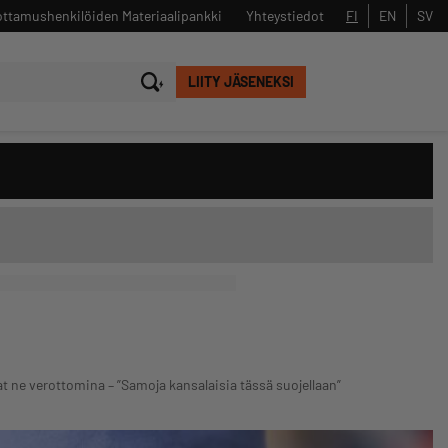
ttamushenkilöiden Materiaalipankki
Yhteystiedot
FI
EN
SV
LIITY JÄSENEKSI
Sulje
Hae
at ne verottomina – ”Samoja kansalaisia tässä suojellaan”