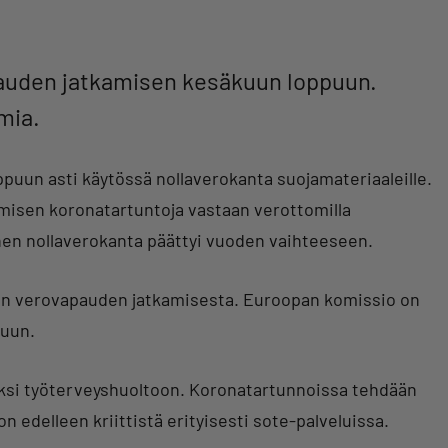
auden jatkamisen kesäkuun loppuun.
imia.
ppuun asti käytössä nollaverokanta suojamateriaaleille.
umisen koronatartuntoja vastaan verottomilla
inen nollaverokanta päättyi vuoden vaihteeseen.
miin verovapauden jatkamisesta. Euroopan komissio on
puun.
kiksi työterveyshuoltoon. Koronatartunnoissa tehdään
n edelleen kriittistä erityisesti sote-palveluissa.