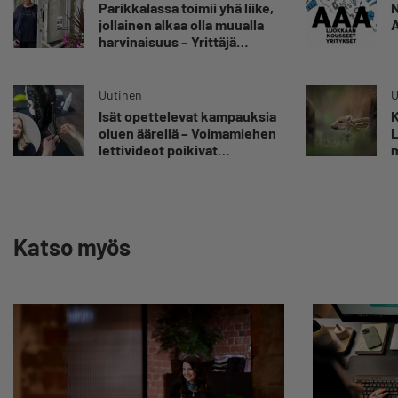
Parikkalassa toimii yhä liike,
N
jollainen alkaa olla muualla
A
harvinaisuus – Yrittäjä
Hilkka Myllylä tuntee
asiakkaidensa jalat kuin
omansa
Uutinen
U
Isät opettelevat kampauksia
K
oluen äärellä – Voimamiehen
L
lettivideot poikivat
m
yrittäjälle satoja
”
yhteydenottoja
v
y
Katso myös