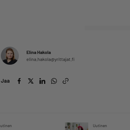
Elina Hakola
elina.hakola@yrittajat.fi
Jaa
utinen
Uutinen