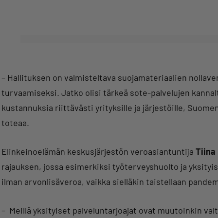
– Hallituksen on valmisteltava suojamateriaalien nollave
turvaamiseksi. Jatko olisi tärkeä sote-palvelujen kannal
kustannuksia riittävästi yrityksille ja järjestöille, Suome
toteaa.
Elinkeinoelämän keskusjärjestön veroasiantuntija
Tiina
rajauksen, jossa esimerkiksi työterveyshuolto ja yksityi
ilman arvonlisäveroa, vaikka sielläkin taistellaan pande
– Meillä yksityiset palveluntarjoajat ovat muutoinkin valt