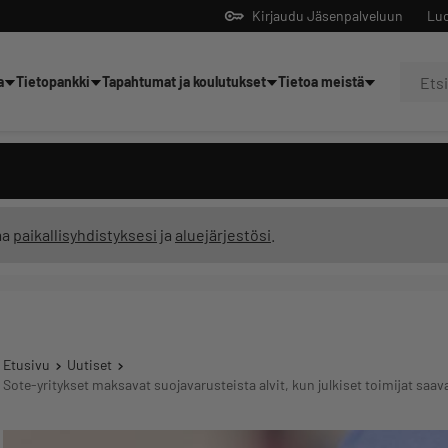
Kirjaudu Jäsenpalveluun
Luo
a
Tietopankki
Tapahtumat ja koulutukset
Tietoa meistä
Yrittäjien tekoälyltä
ma
paikallisyhdistyksesi
ja
aluejärjestösi
.
Etusivu
Uutiset
Sote-yritykset maksavat suojavarusteista alvit, kun julkiset toimijat saav