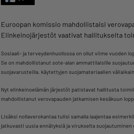
Euroopan komissio mahdollistaisi verovap
Elinkeinojärjestöt vaativat hallitukselta to
Sosiaali- ja terveydenhuollossa on ollut viime vuoden lo
Se on mahdollistanut sote-alan ammattilaisille suojaut
suojavarusteilla. käytettyjen suojamateriaalien väliaika
Nyt elinkeinoelämän järjestöt patistavat hallitusta toi
mahdollistanut verovapauden jatkamisen kesäkuun lop
Lisäksi nollaverokantaa tulisi samalla laajentaa esimer
jatkuvasti uusia ennätyksiä ja virukselta suojautuminen o