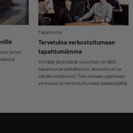
Tapahtuma
nille
Tervetuloa verkostoitumaan
tapahtumiimme
ut ja tee
kaikista
Yrittäjät järjestävät vuosittain yli 1800
tapahtumaa paikallisesti, alueellisesti ja
valtakunnallisesti! Tule mukaan oppimaan
verkossa tai verkostoitumaan paikanpäällä.