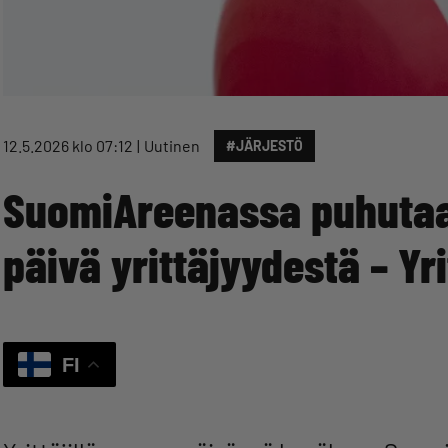
12.5.2026 klo 07:12
Uutinen
#JÄRJESTÖ
SuomiAreenassa puhutaa
päivä yrittäjyydestä – Yr
FI