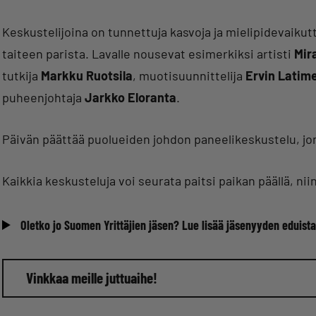
Keskustelijoina on tunnettuja kasvoja ja mielipidevaikutta
taiteen parista. Lavalle nousevat esimerkiksi artisti
Mir
tutkija
Markku Ruotsila
, muotisuunnittelija
Ervin Latim
puheenjohtaja
Jarkko Eloranta
.
Päivän päättää puolueiden johdon paneelikeskustelu, j
Kaikkia keskusteluja voi seurata paitsi paikan päällä, 
Oletko jo Suomen Yrittäjien jäsen? Lue lisää jäsenyyden eduista
Vinkkaa meille juttuaihe!