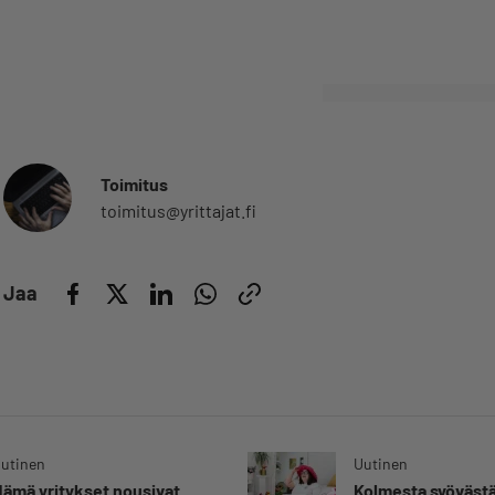
Toimitus
toimitus@yrittajat.fi
Jaa
utinen
Uutinen
ämä yritykset nousivat
Kolmesta syövästä