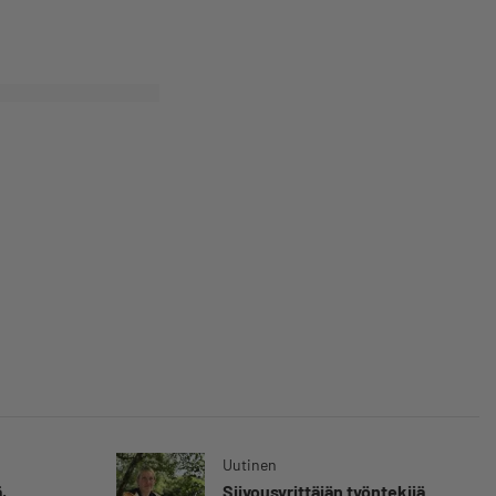
Uutinen
,
Siivousyrittäjän työntekijä