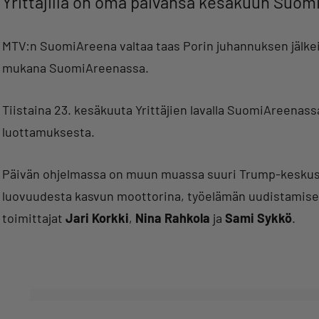
Yrittäjillä on oma päivänsä kesäkuun Suo
MTV:n SuomiAreena valtaa taas Porin juhannuksen jälkeis
mukana SuomiAreenassa.
Tiistaina 23. kesäkuuta Yrittäjien lavalla SuomiAreenass
luottamuksesta.
Päivän ohjelmassa on muun muassa suuri Trump-keskustel
luovuudesta kasvun moottorina, työelämän uudistamisesta
toimittajat
Jari Korkki
,
Nina Rahkola
ja
Sami Sykkö
.