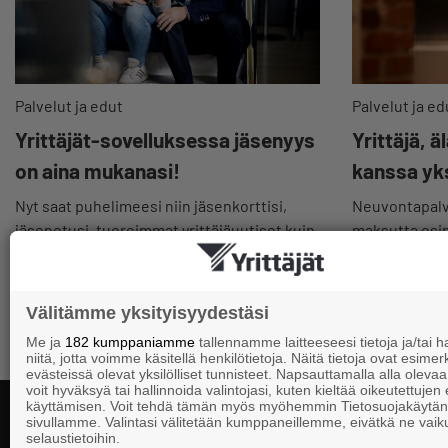
Palvelut ja edut
Palvelut ja ed
Yrittäjät-sovelluksessa jäsenyys
Yrittäjä, ä
on aina mukanasi!
kanssa yk
Nyt saat puhelimeesi niin jäsenkorttisi,
Neuvontapalv
jäsenetusi, tuoreimmat yrittäjäuutiset kuin
maksutta esim.
myös hyödylliset koulutukset sekä
yhteyttä matal
kiinnostavimmat tapahtumat.
Välitämme yksityisyydestäsi
Me ja
182 kumppaniamme
tallennamme laitteeseesi tietoja ja/tai
niitä, jotta voimme käsitellä henkilötietoja. Näitä tietoja ovat esimerk
evästeissä olevat yksilölliset tunnisteet. Napsauttamalla alla olevaa 
voit hyväksyä tai hallinnoida valintojasi, kuten kieltää oikeutettujen
käyttämisen. Voit tehdä tämän myös myöhemmin Tietosuojakäytän
sivullamme. Valintasi välitetään kumppaneillemme, eivätkä ne vaik
selaustietoihin.