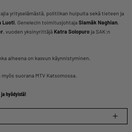
jia yrityselämästä, politiikan huipulta sekä tieteen ja
a Luoti
, Genelecin toimitusjohtaja
Siamäk Naghian
,
er
, vuoden yksinyrittäjä
Katra Solopuro
ja SAK:n
onka aiheena on kasvun käynnistyminen.
niin myös suorana MTV Katsomossa.
 ja hyödyistä!