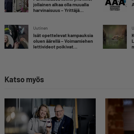
jollainen alkaa olla muualla
A
harvinaisuus – Yrittäjä
Hilkka Myllylä tuntee
asiakkaidensa jalat kuin
omansa
Uutinen
U
Isät opettelevat kampauksia
K
oluen äärellä – Voimamiehen
L
lettivideot poikivat
m
yrittäjälle satoja
”
yhteydenottoja
v
y
Katso myös