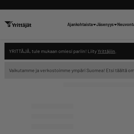
Ajankohtaista
Jäsenyys
Neuvont
Hae sivustolta tai kysy suoraan 
YRITTÄJÄ, tule mukaan omiesi pariin! Liity
Yrittäjiin
.
Vaikutamme ja verkostoimme ympäri Suomea! Etsi täältä o
Suodata hakutuloksia: näytä kaikki sisältö