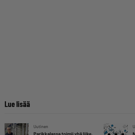
Lue lisää
Uutinen
U
Parikkalassa toimii yhä liike,
N