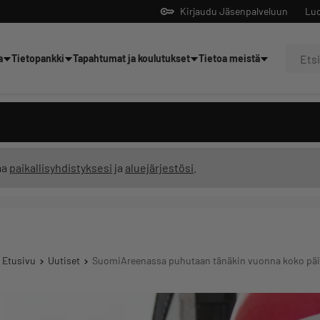
Kirjaudu Jäsenpalveluun
Luo
a
Tietopankki
Tapahtumat ja koulutukset
Tietoa meistä
Yrittäjien tekoälyltä
ma
paikallisyhdistyksesi
ja
aluejärjestösi
.
Etusivu
Uutiset
SuomiAreenassa puhutaan tänäkin vuonna koko päivä y