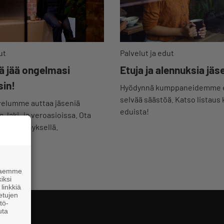
Palvelut ja edut
ut
Etuja ja alennuksia jäse
lä jää ongelmasi
sin!
Hyödynnä kumppaneidemme ed
selvää säästöä. Katso listaus 
elumme auttaa jäseniä
eduista!
 laki- ja veroasioissa. Ota
alla kynnyksellä.
 haemme
iksi
linkkiä
 etujen
tö-
uta