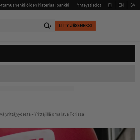
ttamushenkilöiden Materiaalipankki
Yhteystiedot
FI
EN
SV
LIITY JÄSENEKSI
Sulje
Hae
rittäjyydestä – Yrittäjillä oma lava Porissa