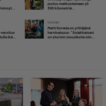
joutuu matkustamaan yli
elvinnyt
300 kilometriä
olen
suorittaakseen ajokortin –
 kuolemaa
”Ei aja syrjäseudun etua”
nut
Uutinen
Matti Korvela on yrittäjänä
luvaa
-varoitus
harvinaisuus: ”Asiakkainani
tulla ikävä
on eturivin muusikoita niin
Euroopasta kuin
Yhdysvalloistakin”