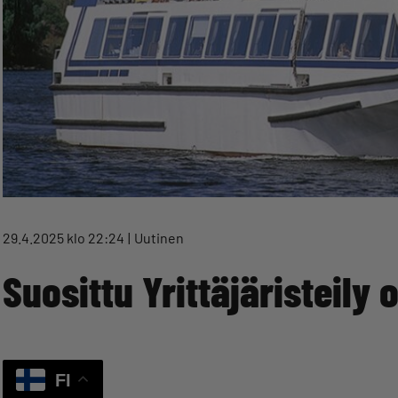
29.4.2025 klo 22:24
Uutinen
Suosittu Yrittäjäristeily
FI