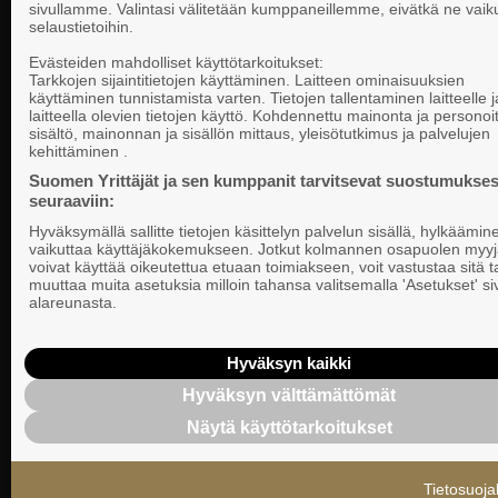
sivullamme. Valintasi välitetään kumppaneillemme, eivätkä ne vaik
selaustietoihin.
Yhteystiedot
Evästeiden mahdolliset käyttötarkoitukset:
Tarkkojen sijaintitietojen käyttäminen. Laitteen ominaisuuksien
käyttäminen tunnistamista varten. Tietojen tallentaminen laitteelle ja
laitteella olevien tietojen käyttö. Kohdennettu mainonta ja personoi
Suomen Yrittä
sisältö, mainonnan ja sisällön mittaus, yleisötutkimus ja palvelujen
Valtakunnallista, alueellista ja paikallista
PL 999, 00101
kehittäminen .
vaikuttamista pk-yrittäjien puolesta.
Puhelinvaihde
Suomen Yrittäjät ja sen kumppanit tarvitsevat suostumukses
seuraaviin:
Tietosuojasel
Hyväksymällä sallitte tietojen käsittelyn palvelun sisällä, hylkäämin
Evästeasetuk
vaikuttaa käyttäjäkokemukseen. Jotkut kolmannen osapuolen myyj
voivat käyttää oikeutettua etuaan toimiakseen, voit vastustaa sitä t
muuttaa muita asetuksia milloin tahansa valitsemalla 'Asetukset' s
Keskusjärjest
alareunasta.
Suomen Yrittä
Ilmoituskanav
Hyväksyn kaikki
Hyväksyn välttämättömät
Suomen Yrittä
Näytä käyttötarkoitukset
tietosuojasel
Tietosuoja