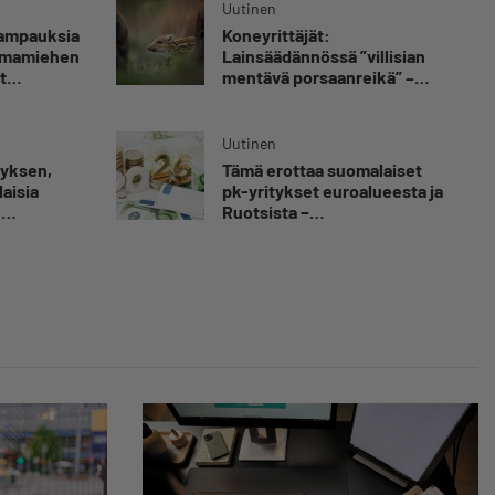
Uutinen
kampauksia
Koneyrittäjät:
oimamiehen
Lainsäädännössä ”villisian
t
mentävä porsaanreikä” –
”Rajoitusten vahingot eivät
voi jäädä vain yksittäisen
yrittäjän harteille”
Uutinen
myksen,
Tämä erottaa suomalaiset
aisia
pk-yritykset euroalueesta ja
n
Ruotsista −
tkähti
”Säästäväisyydestä tehty
ilastoa
hyve”