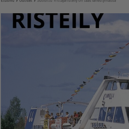
Etusivu
Uutiset
Suosittu Yrittäjäristeily on taas lähestymässä