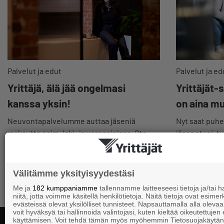
Palvelut ja ed
Palvelut ja edut
Yrittäjät-
Yrittäjä, älä jää ongelmasi
on aina m
kanssa yksin!
Nyt saat puhel
Neuvontapalvelumme auttaa jäseniä
jäsenetusi, t
maksutta esim. laki- ja veroasioissa. Ota
myös hyödylli
yhteyttä matalalla kynnyksellä.
kiinnostavim
Välitämme yksityisyydestäsi
Me ja
182 kumppaniamme
tallennamme laitteeseesi tietoja ja/tai
niitä, jotta voimme käsitellä henkilötietoja. Näitä tietoja ovat esimerk
evästeissä olevat yksilölliset tunnisteet. Napsauttamalla alla olevaa 
voit hyväksyä tai hallinnoida valintojasi, kuten kieltää oikeutettujen
käyttämisen. Voit tehdä tämän myös myöhemmin Tietosuojakäytän