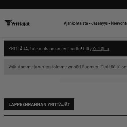
Ajankohtaista
Jäsenyys
Neuvont
Hae sivustolta tai kysy suoraan 
YRITTÄJÄ, tule mukaan omiesi pariin! Liity
Yrittäjiin
.
Vaikutamme ja verkostoimme ympäri Suomea! Etsi täältä o
Suodata hakutuloksia: näytä kaikki sisältö
LAPPEENRANNAN YRITTÄJÄT