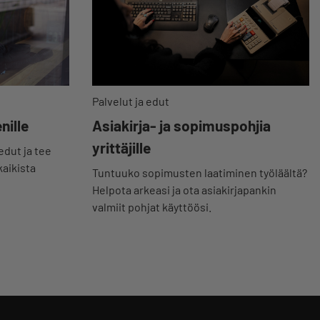
Palvelut ja edut
nille
Asiakirja- ja sopimuspohjia
yrittäjille
ut ja tee
kaikista
Tuntuuko sopimusten laatiminen työläältä?
Helpota arkeasi ja ota asiakirjapankin
valmiit pohjat käyttöösi.