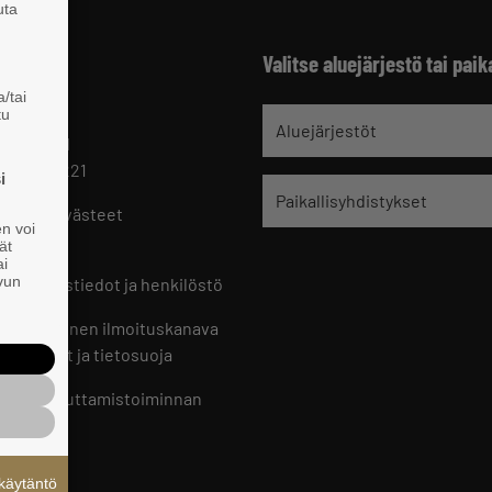
uta
Valitse aluejärjestö tai paik
/tai
tu
jät
Aluejärjestöt
 HELSINKI
 09 229 221
i
Paikallisyhdistykset
oste ja evästeet
en voi
set
ät
ai
ivun
ön yhteystiedot ja henkilöstö
jien sisäinen ilmoituskanava
an ohjeet ja tietosuoja
jien vaikuttamistoiminnan
oste
käytäntö