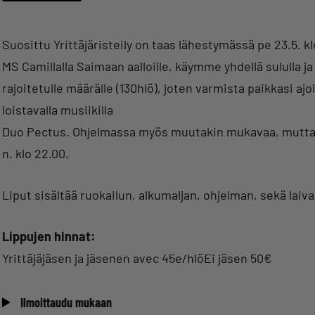
Suosittu Yrittäjäristeily on taas lähestymässä pe 23.5. 
MS Camillalla Saimaan aalloille, käymme yhdellä sululla j
rajoitetulle määrälle (130hlö), joten varmista paikkasi aj
loistavalla musiikilla
Duo Pectus. Ohjelmassa myös muutakin mukavaa, mutta 
n. klo 22.00.
Liput sisältää ruokailun, alkumaljan, ohjelman, sekä laiva
Lippujen hinnat:
Yrittäjäjäsen ja jäsenen avec 45e/hlöEi jäsen 50€
Ilmoittaudu mukaan