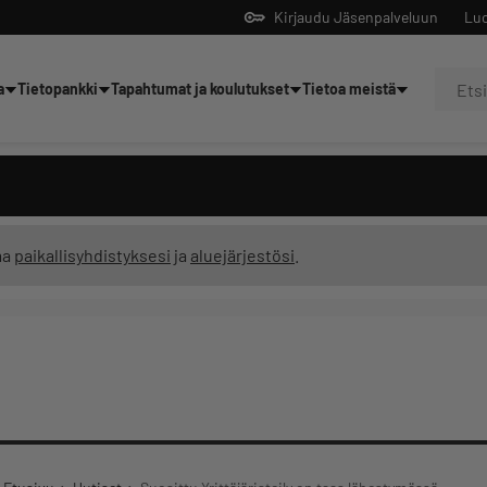
Kirjaudu Jäsenpalveluun
Luo
a
Tietopankki
Tapahtumat ja koulutukset
Tietoa meistä
Yrittäjien tekoälyltä
ma
paikallisyhdistyksesi
ja
aluejärjestösi
.