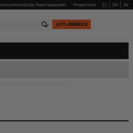
ttamushenkilöiden Materiaalipankki
Yhteystiedot
FI
EN
SV
LIITY JÄSENEKSI
Sulje
Hae