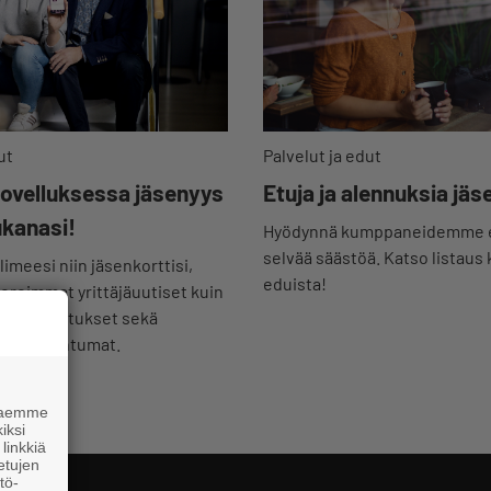
ut
Palvelut ja edut
sovelluksessa jäsenyys
Etuja ja alennuksia jäse
ukanasi!
Hyödynnä kumppaneidemme ed
selvää säästöä. Katso listaus 
imeesi niin jäsenkorttisi,
eduista!
uoreimmat yrittäjäuutiset kuin
set koulutukset sekä
mat tapahtumat.
 haemme
iksi
linkkiä
 etujen
tö-