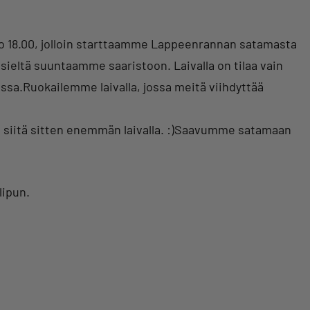
klo 18.00, jolloin starttaamme Lappeenrannan satamasta
a sieltä suuntaamme saaristoon. Laivalla on tilaa vain
oissa.Ruokailemme laivalla, jossa meitä viihdyttää
siitä sitten enemmän laivalla. :)Saavumme satamaan
lipun.