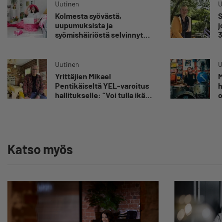
Uutinen
U
Kolmesta syövästä,
S
uupumuksista ja
j
syömishäiriöstä selvinnyt
3
Mira Rinne: ”Kun olen
s
katsonut useasti kuolemaa
”
silmiin, olen oppinut
Uutinen
U
kestämään myös
Yrittäjien Mikael
M
yrittäjyyteen kuuluvaa
Pentikäiseltä YEL-varoitus
h
epävarmuutta”
hallitukselle: ”Voi tulla ikävä
o
yllätys”
E
Y
Katso myös