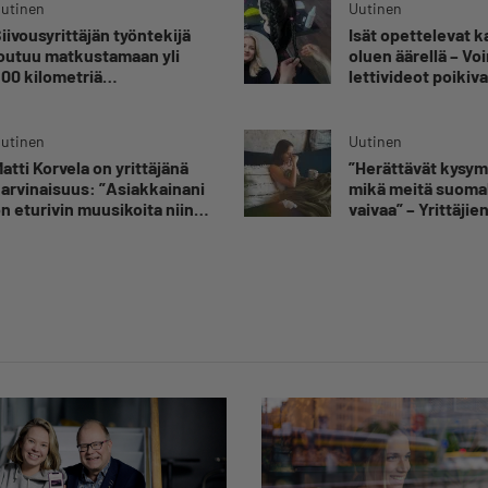
utinen
Uutinen
iivousyrittäjän työntekijä
Isät opettelevat 
outuu matkustamaan yli
oluen äärellä – V
00 kilometriä
lettivideot poikiva
uorittaakseen ajokortin –
yrittäjälle satoja
Ei aja syrjäseudun etua”
yhteydenottoja
utinen
Uutinen
atti Korvela on yrittäjänä
”Herättävät kysy
arvinaisuus: ”Asiakkainani
mikä meitä suomal
n eturivin muusikoita niin
vaivaa” – Yrittäjie
uroopasta kuin
toimitusjohtaja hä
hdysvalloistakin”
sairauspoissaolot