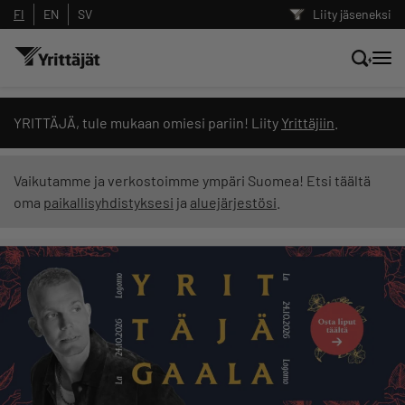
FI
EN
SV
Liity jäseneksi
Hae sivustolta tai kysy suoraan
YRITTÄJÄ, tule mukaan omiesi pariin! Liity
Yrittäjiin
.
Yrittäjien tekoälyltä
Vaikutamme ja verkostoimme ympäri Suomea! Etsi täältä
oma
paikallisyhdistyksesi
ja
aluejärjestösi
.
Hae
Suodata hakutuloksia: näytä kaikki sisältö