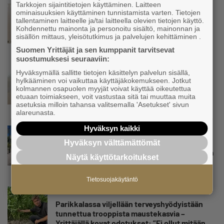
Tarkkojen sijaintitietojen käyttäminen. Laitteen
Uutinen
ominaisuuksien käyttäminen tunnistamista varten. Tietojen
Jarkko Koskinen hankinta- ja
tallentaminen laitteelle ja/tai laitteella olevien tietojen käyttö.
Kohdennettu mainonta ja personoitu sisältö, mainonnan ja
omistajanvaihdosneuvojaksi Varsinais-
sisällön mittaus, yleisötutkimus ja palvelujen kehittäminen .
Suomen Yrittäjiin
Suomen Yrittäjät ja sen kumppanit tarvitsevat
suostumuksesi seuraaviin:
Uutinen
Hyväksymällä sallitte tietojen käsittelyn palvelun sisällä,
hylkääminen voi vaikuttaa käyttäjäkokemukseen. Jotkut
Varsinais-Suomen Yrittäjät: YEL-
kolmannen osapuolen myyjät voivat käyttää oikeutettua
uudistuksen suunta oikea – reaaliaikaiset
etuaan toimiakseen, voit vastustaa sitä tai muuttaa muita
tulotiedot mukaan valmisteluun ja laskuri
asetuksia milloin tahansa valitsemalla 'Asetukset' sivun
romukoppaan
alareunasta.
Hyväksyn kaikki
Uutinen
Viljelijä huolissaan sikaruton
Hyväksyn välttämättömät
pelkovaikutuksesta, peräänkuuluttaa malttia
Näytä käyttötarkoitukset
– ”Mitä jos ei ylireagoida eikä vääristellä”
Tietosuojakäytäntö
Uutinen
Parikkalassa viljellään terveyshyödyistään
tunnettua trooppista maustekasvia –
Yrittäjällä kovat odotukset: ”Ei ollut mitään