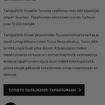
Taitaja2025-finaaliin Turussa osallistuu noin 400 kilpailijaa
ympäri Suomen. Tapahtuman odotetaan tuovan Turkuun
jopa 70 000 kävijää.
Taitaja2025-finaali järjestetään Turussa kolmatta kertaa ja
tapahtumapaikkana toimii Turun Messukeskus, Turun AKK
ja niitä ympäröivät piha-alueet. Kilpailulajien lisäksi
tapahtumassa on kuusi eri ammattinäytöstä, seminaareja,
erilaisia tapahtumatoreja ja suuri määrä kokeilupisteitä,
joissa kävijät pääsevät kokeilemaan omaa osaamistaan eri
lajeissa.
TUTUSTU TAITAJA2025-TAPAHTUMAAN