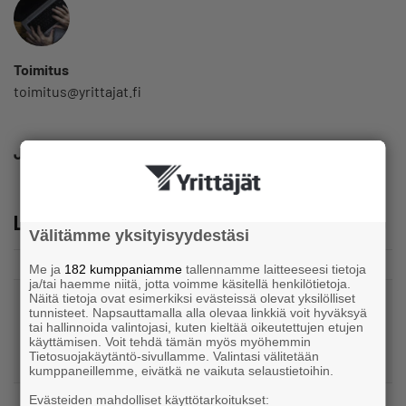
Toimitus
toimitus@yrittajat.fi
Jaa
Lue lisää
Välitämme yksityisyydestäsi
Me ja
182 kumppaniamme
tallennamme laitteeseesi tietoja
ja/tai haemme niitä, jotta voimme käsitellä henkilötietoja.
Näitä tietoja ovat esimerkiksi evästeissä olevat yksilölliset
Kaupallinen yhteistyö
tunnisteet. Napsauttamalla alla olevaa linkkiä voit hyväksyä
tai hallinnoida valintojasi, kuten kieltää oikeutettujen etujen
Maksamaton lasku voi viedä koko kaupan
käyttämisen. Voit tehdä tämän myös myöhemmin
katteen
Tietosuojakäytäntö-sivullamme. Valintasi välitetään
kumppaneillemme, eivätkä ne vaikuta selaustietoihin.
Evästeiden mahdolliset käyttötarkoitukset: