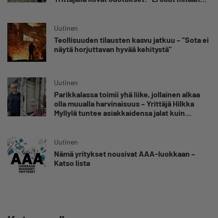
käsitystä, millainen möllykkä tulee”
Uutinen
Teollisuuden tilausten kasvu jatkuu – ”Sota ei
näytä horjuttavan hyvää kehitystä”
Uutinen
Parikkalassa toimii yhä liike, jollainen alkaa
olla muualla harvinaisuus – Yrittäjä Hilkka
Myllylä tuntee asiakkaidensa jalat kuin
omansa
Uutinen
Nämä yritykset nousivat AAA-luokkaan –
Katso lista