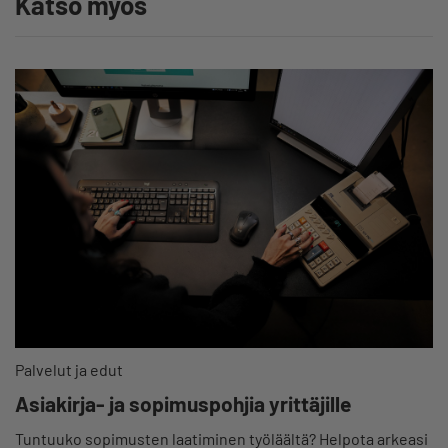
Katso myös
Palvelut ja edut
Asiakirja- ja sopimuspohjia yrittäjille
Tuntuuko sopimusten laatiminen työläältä? Helpota arkeasi