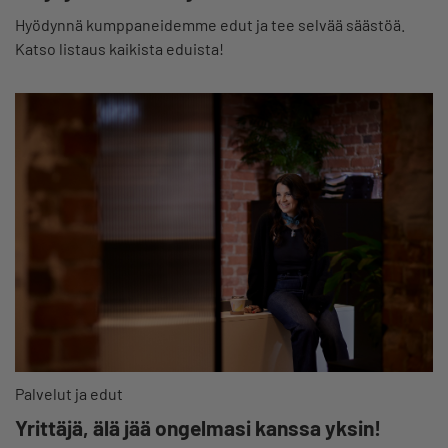
Hyödynnä kumppaneidemme edut ja tee selvää säästöä.
Katso listaus kaikista eduista!
Palvelut ja edut
Yrittäjä, älä jää ongelmasi kanssa yksin!