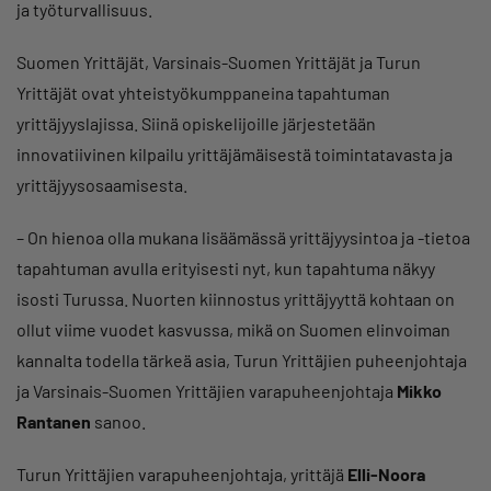
ja työturvallisuus.
Suomen Yrittäjät, Varsinais-Suomen Yrittäjät ja Turun
Yrittäjät ovat yhteistyökumppaneina tapahtuman
yrittäjyyslajissa. Siinä opiskelijoille järjestetään
innovatiivinen kilpailu yrittäjämäisestä toimintatavasta ja
yrittäjyysosaamisesta.
– On hienoa olla mukana lisäämässä yrittäjyysintoa ja -tietoa
tapahtuman avulla erityisesti nyt, kun tapahtuma näkyy
isosti Turussa. Nuorten kiinnostus yrittäjyyttä kohtaan on
ollut viime vuodet kasvussa, mikä on Suomen elinvoiman
kannalta todella tärkeä asia, Turun Yrittäjien puheenjohtaja
ja Varsinais-Suomen Yrittäjien varapuheenjohtaja
Mikko
Rantanen
sanoo.
Turun Yrittäjien varapuheenjohtaja, yrittäjä
Elli-Noora