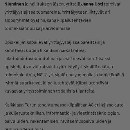
Nieminen
ja hallituksen jäsen, yrittäjä
Janne Uoti
toimivat
yrittäjyyslajissa tuomareina. Yrittäjyyteen liittyvät eri
sidosryhmät ovat mukana kilpailutehtävien
toimeksiannoissa ja arvioinnissa.
Opiskelijat kilpailevat yrittäjyyslajissa pareittain ja
kehittävät uuden liikeidean sekä laativat
liiketoimintasuunnitelman ja esittelevät sen. Lisäksi
opiskelijat voivat ratkaista yhteistyöyrityksiltä saatuja
toimeksiantoja. Näitä yrityksiä analysoimalla ja kehittämällä
ryhmät suorittavat kilpailutehtäviä. Kilpailutehtävät
kuvaavat yritystoiminnan todellisia tilanteita.
Kaikkiaan Turun tapahtumassa kilpaillaan 48 eri lajissa auto-
ja kuljetustekniikan, informaatio- ja viestintäteknologian,
palveluiden, rakentamisen, ravitsemuspalveluiden ja
teollisuuden aloilta.