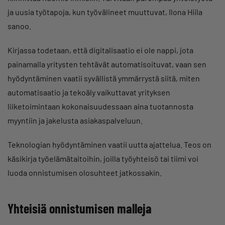
ja uusia työtapoja, kun työvälineet muuttuvat, Ilona Hiila
sanoo.
Kirjassa todetaan, että digitalisaatio ei ole nappi, jota
painamalla yritysten tehtävät automatisoituvat, vaan sen
hyödyntäminen vaatii syvällistä ymmärrystä siitä, miten
automatisaatio ja tekoäly vaikuttavat yrityksen
liiketoimintaan kokonaisuudessaan aina tuotannosta
myyntiin ja jakelusta asiakaspalveluun.
Teknologian hyödyntäminen vaatii uutta ajattelua. Teos on
käsikirja työelämätaitoihin, joilla työyhteisö tai tiimi voi
luoda onnistumisen olosuhteet jatkossakin.
Yhteisiä onnistumisen malleja