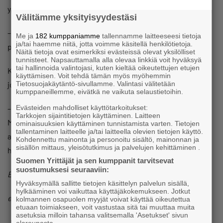
yhtistä maalia kohti, Hiila sanoo.
Välitämme yksityisyydestäsi
– Motivaation suhde tuloksentekokykyyn on jopa 37
Me ja
182 kumppaniamme
tallennamme laitteeseesi tietoja
ja/tai haemme niitä, jotta voimme käsitellä henkilötietoja.
prosenttia tutkimusten mukaan, Hakola sanoo.
Näitä tietoja ovat esimerkiksi evästeissä olevat yksilölliset
tunnisteet. Napsauttamalla alla olevaa linkkiä voit hyväksyä
tai hallinnoida valintojasi, kuten kieltää oikeutettujen etujen
Kirjoittajat ovat tehneet kirjaan tehtäviä ja yhteenvetoja,
käyttämisen. Voit tehdä tämän myös myöhemmin
Tietosuojakäytäntö-sivullamme. Valintasi välitetään
jotka haastavat lukijaa miettimään omaa työelämäänsä.
kumppaneillemme, eivätkä ne vaikuta selaustietoihin.
Evästeiden mahdolliset käyttötarkoitukset:
– Ulkoa annetut ohjeet eivät tule käytäntöön.
Tarkkojen sijaintitietojen käyttäminen. Laitteen
Mietintätehtävät voivat palauttaa omiin kokemuksiin ja
ominaisuuksien käyttäminen tunnistamista varten. Tietojen
tallentaminen laitteelle ja/tai laitteella olevien tietojen käyttö.
antaa oivalluksia omasta arjesta. Ainakin kiinnittää
Kohdennettu mainonta ja personoitu sisältö, mainonnan ja
sisällön mittaus, yleisötutkimus ja palvelujen kehittäminen .
huomiota siihen, mikä on muutoksen alku, Hiila sanoo.
Suomen Yrittäjät ja sen kumppanit tarvitsevat
suostumuksesi seuraaviin:
Elina Hakola
Hyväksymällä sallitte tietojen käsittelyn palvelun sisällä,
hylkääminen voi vaikuttaa käyttäjäkokemukseen. Jotkut
elina.hakola (at) yrittajat.fi
kolmannen osapuolen myyjät voivat käyttää oikeutettua
etuaan toimiakseen, voit vastustaa sitä tai muuttaa muita
asetuksia milloin tahansa valitsemalla 'Asetukset' sivun
Jaa