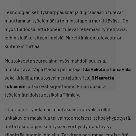
Teknologian kehitysharppaukset ja digitalisaatio tulevat
muuttamaan työelämää ja toimintatapoja merkittävästi. On
myös tiedossa, että koneet tulevat tekemään työtehtäviä,
joihin vielä tarvitaan ihmisiä. Murehtiminen tulevasta on
kuitenkin turhaa.
Muutoksesta seuraa aina myös mahdollisuuksia,
muistuttavat Vapa Median perustajat
Ida Hakola
ja
Ilona Hiila
sekä kirjailija, muutosvalmentaja ja yrittäjä
Maaretta
Tukiainen
, jotka ovat kirjoittaneet kirjan uusista
työelämätaidoista otsikolla Tiimiäly.
– Uutisointi työelämän muutoksesta on välillä ollut
uhkakuvien maalailua tai vaihtoehtoisesti tekoälyhypetystä.
Jotta teknologian kehityksen voi hyödyntää, täytyy
kiinnittää huomio ihmisiin. Tarvitaan parempaa yhteistyötä