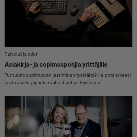
Palvelut ja edut
Asiakirja- ja sopimuspohjia yrittäjille
Tuntuuko sopimusten laatiminen työläältä? Helpota arkeasi
ja ota asiakirjapankin valmiit pohjat käyttöösi.