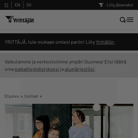
FI
EN
SV
Liity jäseneksi
Hae sivustolta tai kysy suoraan
YRITTÄJÄ, tule mukaan omiesi pariin! Liity
Yrittäjiin
.
Yrittäjien tekoälyltä
Vaikutamme ja verkostoimme ympäri Suomea! Etsi täältä
oma
paikallisyhdistyksesi
ja
aluejärjestösi
.
Hae
Suodata hakutuloksia: näytä kaikki sisältö
Etusivu
Uutiset