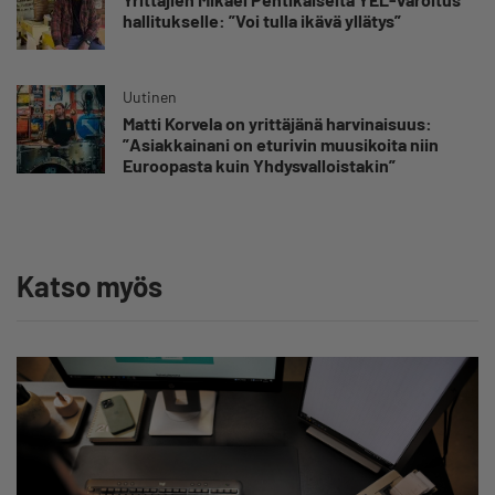
hallitukselle: ”Voi tulla ikävä yllätys”
Uutinen
Matti Korvela on yrittäjänä harvinaisuus:
”Asiakkainani on eturivin muusikoita niin
Euroopasta kuin Yhdysvalloistakin”
Katso myös