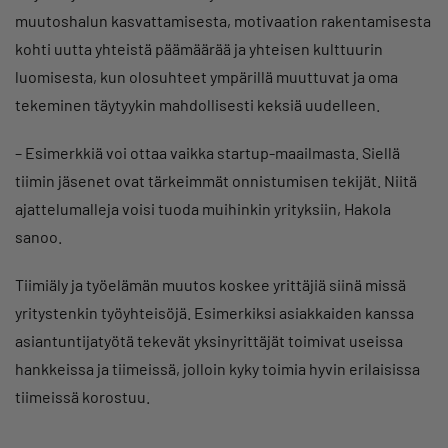
muutoshalun kasvattamisesta, motivaation rakentamisesta
kohti uutta yhteistä päämäärää ja yhteisen kulttuurin
luomisesta, kun olosuhteet ympärillä muuttuvat ja oma
tekeminen täytyykin mahdollisesti keksiä uudelleen.
– Esimerkkiä voi ottaa vaikka startup-maailmasta. Siellä
tiimin jäsenet ovat tärkeimmät onnistumisen tekijät. Niitä
ajattelumalleja voisi tuoda muihinkin yrityksiin, Hakola
sanoo.
Tiimiäly ja työelämän muutos koskee yrittäjiä siinä missä
yritystenkin työyhteisöjä. Esimerkiksi asiakkaiden kanssa
asiantuntijatyötä tekevät yksinyrittäjät toimivat useissa
hankkeissa ja tiimeissä, jolloin kyky toimia hyvin erilaisissa
tiimeissä korostuu.