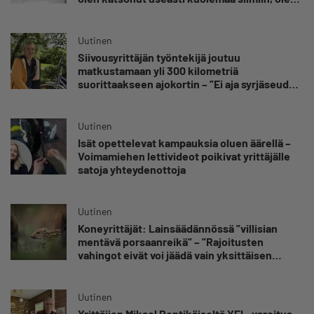
oppinut kestämään myös yrittäjyyteen
kuuluvaa epävarmuutta”
Uutinen
Siivousyrittäjän työntekijä joutuu
matkustamaan yli 300 kilometriä
suorittaakseen ajokortin – ”Ei aja syrjäseudun
etua”
Uutinen
Isät opettelevat kampauksia oluen äärellä –
Voimamiehen lettivideot poikivat yrittäjälle
satoja yhteydenottoja
Uutinen
Koneyrittäjät: Lainsäädännössä ”villisian
mentävä porsaanreikä” – ”Rajoitusten
vahingot eivät voi jäädä vain yksittäisen
yrittäjän harteille”
Uutinen
Yrittäjien Mikael Pentikäiseltä YEL-varoitus