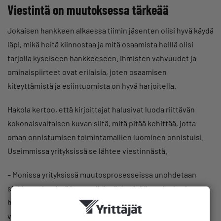
Viestintä on muutoksessa tärkeää
Jokaisen hankkeen alkaessa tiimin jäsenten olisi hyvä käydä
läpi, mikä heitä kiinnostaa ja mitä osaamista heillä olisi
tarjolla kyseiseen hankkeeseen. Ihmisten vahvuudet ja
ominaispiirteet ovat erilaisia, joten osaamisen
kiteyttämistä ja esiintuomista on hyvä harjoitella.
Hakola kertoo, että kirjoittajat halusivat luoda riittävän
kokonaisvaltaisen kuvan siitä, mitä pitää kehittää, jotta
oman onnistumisen toimintamallien luominen onnistuisi.
Useimmissa yrityksissä se lähtee viestinnästä.
– Monissa yrityksissä muutosprosesseissa unohdetaan
sisäinen viestintä ja se, mikä työyhteisöä motivoi, miten
heitä innostetaan ja miten muutos tarinallistetaan. Muutos
vaatii jatkuvaa viestintää siitä kartasta, jolla mennään