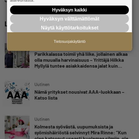
alareunasta.
Hyväksyn kaikki
Hyväksyn välttämättömät
Lue lisää
Näytä käyttötarkoitukset
Tietosuojakäytäntö
Uutinen
Parikkalassa toimii yhä liike, jollainen alkaa
olla muualla harvinaisuus – Yrittäjä Hilkka
Myllylä tuntee asiakkaidensa jalat kuin
omansa
Uutinen
Nämä yritykset nousivat AAA-luokkaan –
Katso lista
Uutinen
Kolmesta syövästä, uupumuksista ja
syömishäiriöstä selvinnyt Mira Rinne: ”Kun
olen katsonut useasti kuolemaa silmiin, olen