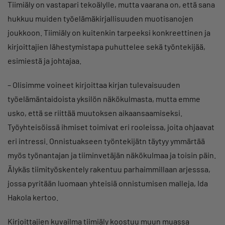
Tiimiäly on vastapari tekoälylle, mutta vaarana on, että sana
hukkuu muiden työelämäkirjallisuuden muotisanojen
joukkoon. Tiimiäly on kuitenkin tarpeeksi konkreettinen ja
kirjoittajien lähestymistapa puhuttelee sekä työntekijää,
esimiestä ja johtajaa.
– Olisimme voineet kirjoittaa kirjan tulevaisuuden
työelämäntaidoista yksilön näkökulmasta, mutta emme
usko, että se riittää muutoksen aikaansaamiseksi.
Työyhteisöissä ihmiset toimivat eri rooleissa, joita ohjaavat
eri intressi. Onnistuakseen työntekijätn täytyy ymmärtää
myös työnantajan ja tiiminvetäjän näkökulmaa ja toisin päin.
Älykäs tiimityöskentely rakentuu parhaimmillaan arjesssa,
jossa pyritään luomaan yhteisiä onnistumisen malleja, Ida
Hakola kertoo.
Kirjoittajien kuvailma tiimiäly koostuu muun muassa