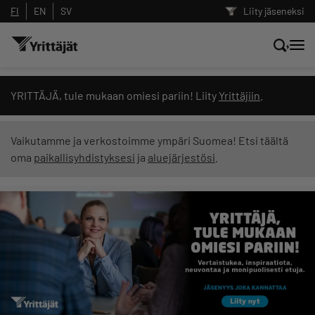
FI
EN
SV
Liity jäseneksi
Hae sivustolta tai kysy suoraan
YRITTÄJÄ, tule mukaan omiesi pariin! Liity
Yrittäjiin
.
Yrittäjien tekoälyltä
Vaikutamme ja verkostoimme ympäri Suomea! Etsi täältä
oma
paikallisyhdistyksesi
ja
aluejärjestösi
.
Hae
Suodata hakutuloksia: näytä kaikki sisältö