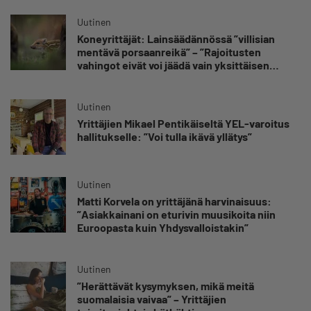
Uutinen
Koneyrittäjät: Lainsäädännössä ”villisian
mentävä porsaanreikä” – ”Rajoitusten
vahingot eivät voi jäädä vain yksittäisen
yrittäjän harteille”
Uutinen
Yrittäjien Mikael Pentikäiseltä YEL-varoitus
hallitukselle: ”Voi tulla ikävä yllätys”
Uutinen
Matti Korvela on yrittäjänä harvinaisuus:
”Asiakkainani on eturivin muusikoita niin
Euroopasta kuin Yhdysvalloistakin”
Uutinen
”Herättävät kysymyksen, mikä meitä
suomalaisia vaivaa” – Yrittäjien