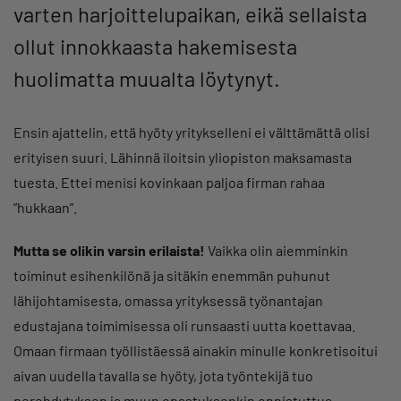
varten harjoittelupaikan, eikä sellaista
ollut innokkaasta hakemisesta
huolimatta muualta löytynyt.
Ensin ajattelin, että hyöty yritykselleni ei välttämättä olisi
erityisen suuri. Lähinnä iloitsin yliopiston maksamasta
tuesta. Ettei menisi kovinkaan paljoa firman rahaa
”hukkaan”.
Mutta se olikin varsin erilaista!
Vaikka olin aiemminkin
toiminut esihenkilönä ja sitäkin enemmän puhunut
lähijohtamisesta, omassa yrityksessä työnantajan
edustajana toimimisessa oli runsaasti uutta koettavaa.
Omaan firmaan työllistäessä ainakin minulle konkretisoitui
aivan uudella tavalla se hyöty, jota työntekijä tuo
perehdytyksen ja muun opastuksenkin onnistuttua.