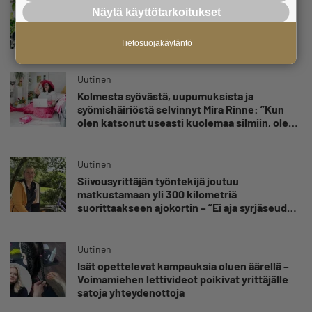
Uutinen
Näytä käyttötarkoitukset
Julkiset hankinnat voivat tuoda pk-
yritykselle uusia asiakkaita
Tietosuojakäytäntö
Uutinen
Kolmesta syövästä, uupumuksista ja
syömishäiriöstä selvinnyt Mira Rinne: ”Kun
olen katsonut useasti kuolemaa silmiin, olen
oppinut kestämään myös yrittäjyyteen
kuuluvaa epävarmuutta”
Uutinen
Siivousyrittäjän työntekijä joutuu
matkustamaan yli 300 kilometriä
suorittaakseen ajokortin – ”Ei aja syrjäseudun
etua”
Uutinen
Isät opettelevat kampauksia oluen äärellä –
Voimamiehen lettivideot poikivat yrittäjälle
satoja yhteydenottoja