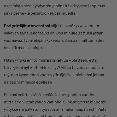
osaamista olen hyödyntänyt häneltä erityisesti sopimus-
sekä perhe- ja perintöoikeuden alueilla.
Pari yrittäjätuttavaani sai
hiljattain työkyvyn vieneen
vakavan sairauskohtauksen. Jos minulle sattuisi jotain
vastaavaa, työntekijäni kykenisi ottamaan haltuun edes
osan firmani asioista.
Miten yritykseni toiminta siis jatkuu – olettaen, että
terveyteni nyt kuitenkin säilyy? Viime talvena minulle tuli
täyteen kymmenen vuotta yrittäjänä ja mielelläni jatkan
näissä hommissa edelleen.
Poikani valittiin tänä keväänä lähes puolen vuoden
mittaiseen kesätyöhön valtiolle. Siinä mielessä menetän
yritykseeni palkatun työvoiman ainakin tilapäisesti. Paitsi
että ilmeisesti hän voi tehdä edelleen hieman tuntitöitä