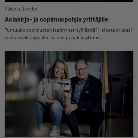
Palvelut ja edut
Asiakirja- ja sopimuspohjia yrittäjille
Tuntuuko sopimusten laatiminen työläältä? Helpota arkeasi
ja ota asiakirjapankin valmiit pohjat käyttöösi.