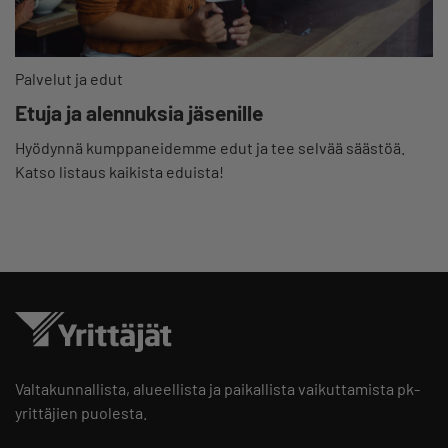
Palvelut ja edut
Etuja ja alennuksia jäsenille
Hyödynnä kumppaneidemme edut ja tee selvää säästöä.
Katso listaus kaikista eduista!
Valtakunnallista, alueellista ja paikallista vaikuttamista pk-
yrittäjien puolesta.