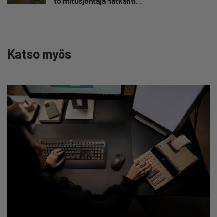
toimitusjohtaja hätkähti
sairauspoissaolotilastoa
Katso myös