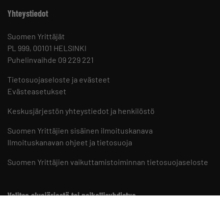
Yhteystiedot
Suomen Yrittäjät
PL 999, 00101 HELSINKI
Puhelinvaihde 09 229 221
Tietosuojaseloste ja evästeet
Evästeasetukset
Keskusjärjestön yhteystiedot ja henkilöstö
Suomen Yrittäjien sisäinen ilmoituskanava
Ilmoituskanavan ohjeet ja tietosuoja
Suomen Yrittäjien vaikuttamistoiminnan tietosuojaseloste
Valitse aluejärjestö tai paikallisyhdistys