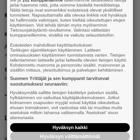
Me ja
182 kumppaniamme
tallennamme laitteeseesi tietoja
ja/tai haemme niitä, jotta voimme käsitellä henkilötietoja.
Näitä tietoja ovat esimerkiksi evästeissä olevat yksilölliset
Kirjoittaja:
tunnisteet. Napsauttamalla alla olevaa linkkiä voit hyväksyä
tai hallinnoida valintojasi, kuten kieltää oikeutettujen etujen
käyttämisen. Voit tehdä tämän myös myöhemmin
Tietosuojakäytäntö-sivullamme. Valintasi välitetään
Katariina Sorvanto
kumppaneillemme, eivätkä ne vaikuta selaustietoihin.
Evästeiden mahdolliset käyttötarkoitukset:
juristi ja työyhteisövalmentaja,
KataKoski Oy
Tarkkojen sijaintitietojen käyttäminen. Laitteen
entinen yksinyrittäjä, nykyinen perheyrittäjä
ominaisuuksien käyttäminen tunnistamista varten. Tietojen
tallentaminen laitteelle ja/tai laitteella olevien tietojen käyttö.
Kohdennettu mainonta ja personoitu sisältö, mainonnan ja
Espoon Yrittäjien hallituksen jäsen
sisällön mittaus, yleisötutkimus ja palvelujen kehittäminen .
Hallituksen jäsenten kirjoitukset löydät
täällä
.
Suomen Yrittäjät ja sen kumppanit tarvitsevat
suostumuksesi seuraaviin:
Hyväksymällä sallitte tietojen käsittelyn palvelun sisällä,
Jaa
hylkääminen voi vaikuttaa käyttäjäkokemukseen. Jotkut
kolmannen osapuolen myyjät voivat käyttää oikeutettua
etuaan toimiakseen, voit vastustaa sitä tai muuttaa muita
asetuksia milloin tahansa valitsemalla 'Asetukset' sivun
Lue lisää
alareunasta.
Hyväksyn kaikki
Hyväksyn välttämättömät