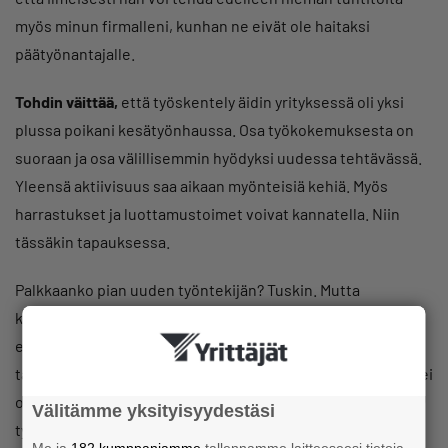
myös minun firmalleni, kunhan ne eivät ole haitaksi
päätyönantajalle.
Tohdin väittää,
että työskentely äidin yrityksessä oli yksi
plussa poikani kesätyönhaussa. Osa työkokemuksesta on
suoraan ja osa välillisemmin hyödyksi uudessa tehtävässä.
Yleensä aktiivisuus saa aikaan myönteisiä kehiä. Myös
harrastukset ja luottamustoimet voivat kannatella. Niin
tässäkin tapauksessa.
Palkkaanko pian uuden työntekijän? Tuskin. Mutta
kannustan yrittäjiä työllistämään edes hieman aiempaa
enemmän: osa-aikaisesti, määräaikaisesti tai molemillakin
tavoilla, jos täysiaikaista ja/tai pysyvää työvoiman tarvetta ei
ole. Tarvittaessa neuvon – tai työntekijäni neuvoo –
Välitämme yksityisyydestäsi
työoikeudellisissa yksityiskohdissa!