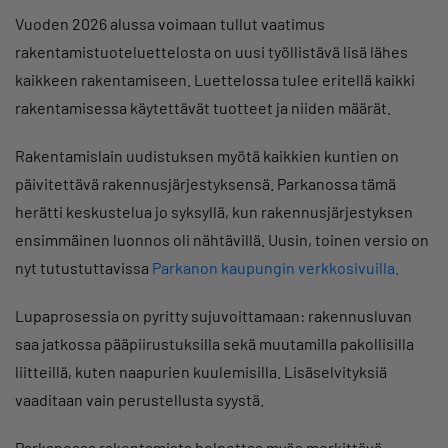
Vuoden 2026 alussa voimaan tullut vaatimus
rakentamistuoteluettelosta on uusi työllistävä lisä lähes
kaikkeen rakentamiseen. Luettelossa tulee eritellä kaikki
rakentamisessa käytettävät tuotteet ja niiden määrät.
Rakentamislain uudistuksen myötä kaikkien kuntien on
päivitettävä rakennusjärjestyksensä. Parkanossa tämä
herätti keskustelua jo syksyllä, kun rakennusjärjestyksen
ensimmäinen luonnos oli nähtävillä. Uusin, toinen versio on
nyt tutustuttavissa
Parkanon kaupungin verkkosivuilla.
Lupaprosessia on pyritty sujuvoittamaan: rakennusluvan
saa jatkossa pääpiirustuksilla sekä muutamilla pakollisilla
liitteillä, kuten naapurien kuulemisilla. Lisäselvityksiä
vaaditaan vain perustellusta syystä.
Parkanossa rakentamista helpottaa myös merkittävä