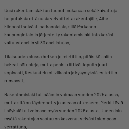
Uusi rakentamislaki on tuonut mukanaan sekä kaivattuja
helpotuksia että uusia velvoitteita rakentajille. Aihe
kiinnosti selvästi parkanolaisia, sillä Parkanon
kaupungintalolla järjestetty rakentamislaki-info keräsi
valtuustosaliin yli 30 osallistujaa.
Tilaisuuden alussa hetken jo mietittiin, pitäisikö saliin
hakea lisätuoleja, mutta penkit riittivät lopulta juuri
sopivasti. Keskustelu oli vilkasta ja kysymyksiä esitettiin
runsaasti.
Rakentamislaki tuli pääosin voimaan vuoden 2025 alussa,
mutta sitä on täydennetty jo useaan otteeseen. Merkittäviä
lisäyksiä tuli voimaan myös vuoden 2026 alusta. Uuden lain
myötä rakentajan vastuu on kasvanut selvästi aiempaan
verrattuna.