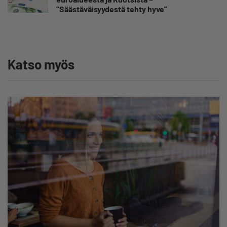
”Säästäväisyydestä tehty hyve”
Katso myös