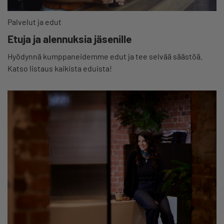
Palvelut ja edut
Etuja ja alennuksia jäsenille
Hyödynnä kumppaneidemme edut ja tee selvää säästöä.
Katso listaus kaikista eduista!