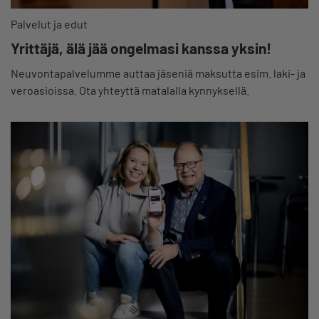
Palvelut ja edut
Yrittäjä, älä jää ongelmasi kanssa yksin!
Neuvontapalvelumme auttaa jäseniä maksutta esim. laki- ja
veroasioissa. Ota yhteyttä matalalla kynnyksellä.