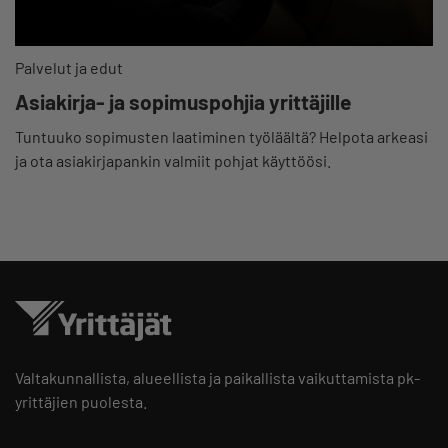
Palvelut ja edut
Asiakirja- ja sopimuspohjia yrittäjille
Tuntuuko sopimusten laatiminen työläältä? Helpota arkeasi
ja ota asiakirjapankin valmiit pohjat käyttöösi.
Valtakunnallista, alueellista ja paikallista vaikuttamista pk-
yrittäjien puolesta.