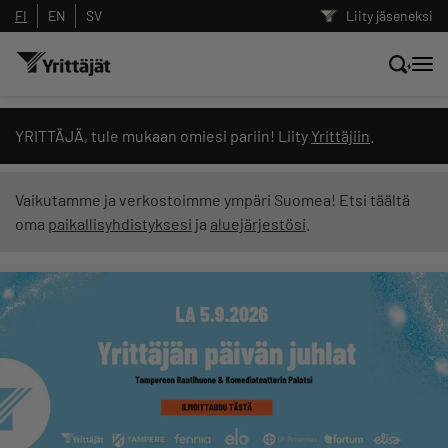
FI
EN
SV
Liity jäseneksi
Hae sivustolta tai kysy suoraan
YRITTÄJÄ, tule mukaan omiesi pariin! Liity
Yrittäjiin
.
Yrittäjien tekoälyltä
Vaikutamme ja verkostoimme ympäri Suomea! Etsi täältä
oma
paikallisyhdistyksesi
ja
aluejärjestösi
.
Hae
Suodata hakutuloksia: näytä kaikki sisältö