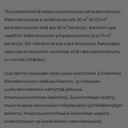
Yksi selkeimmistä helpotuksista koskee piharakentamista.
Rakentamislupaa ei enää tarvita alle 30 m² tai 120 m³
piharakennuksiin eikä alle 50 m² katoksiin. Aiemmin lupa
vaadittiin kaikenkokoisiin piharakennuksiin ja yli 10 m²
katoksiin. Nyt näistä ei tarvita edes ilmoitusta. Rakentajan
vastuulla on kuitenkin varmistaa, että rakentamisoikeutta
on tontilla riittävästi.
Uusi laki toi mukanaan myös uusia velvoitteita. Esimerkiksi
liikerakennusten sekä asuinkerros- ja rivitalojen
uudisrakentaminen edellyttää jatkossa
ilmastosuunnitelman laatimista. Suunnitelmaan sisältyy
muun muassa rakennuksen hiilijalanjäljen ja hiilikädenjäljen
laskenta. Ilmastosuunnitelmaa ei kuitenkaan vaadita
omakotitalojen tai kesämökkien rakentamisessa.