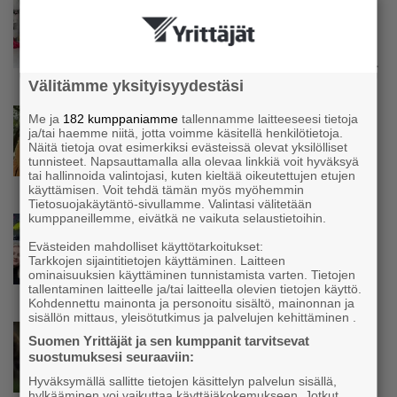
Uutinen
Kolmesta syövästä, uupumuksista ja
syömishäiriöstä selvinnyt Mira Rinne: ”Kun
olen katsonut useasti kuolemaa silmiin, olen
oppinut kestämään myös yrittäjyyteen
Välitämme yksityisyydestäsi
kuuluvaa epävarmuutta”
Uutinen
Me ja
182 kumppaniamme
tallennamme laitteeseesi tietoja
ja/tai haemme niitä, jotta voimme käsitellä henkilötietoja.
Siivousyrittäjän työntekijä joutuu
Näitä tietoja ovat esimerkiksi evästeissä olevat yksilölliset
matkustamaan yli 300 kilometriä
tunnisteet. Napsauttamalla alla olevaa linkkiä voit hyväksyä
suorittaakseen ajokortin – ”Ei aja syrjäseudun
tai hallinnoida valintojasi, kuten kieltää oikeutettujen etujen
etua”
käyttämisen. Voit tehdä tämän myös myöhemmin
Tietosuojakäytäntö-sivullamme. Valintasi välitetään
kumppaneillemme, eivätkä ne vaikuta selaustietoihin.
Uutinen
Isät opettelevat kampauksia oluen äärellä –
Evästeiden mahdolliset käyttötarkoitukset:
Voimamiehen lettivideot poikivat yrittäjälle
Tarkkojen sijaintitietojen käyttäminen. Laitteen
ominaisuuksien käyttäminen tunnistamista varten. Tietojen
satoja yhteydenottoja
tallentaminen laitteelle ja/tai laitteella olevien tietojen käyttö.
Kohdennettu mainonta ja personoitu sisältö, mainonnan ja
sisällön mittaus, yleisötutkimus ja palvelujen kehittäminen .
Uutinen
Suomen Yrittäjät ja sen kumppanit tarvitsevat
Koneyrittäjät: Lainsäädännössä ”villisian
suostumuksesi seuraaviin:
mentävä porsaanreikä” – ”Rajoitusten
Hyväksymällä sallitte tietojen käsittelyn palvelun sisällä,
vahingot eivät voi jäädä vain yksittäisen
hylkääminen voi vaikuttaa käyttäjäkokemukseen. Jotkut