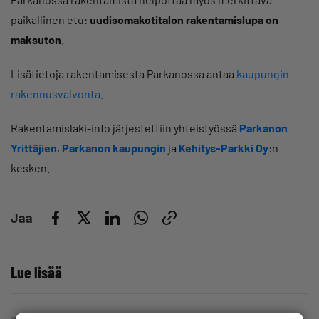
paikallinen etu:
uudisomakotitalon rakentamislupa on
maksuton
.
Lisätietoja rakentamisesta Parkanossa antaa
kaupungin
rakennusvalvonta.
Rakentamislaki-info järjestettiin yhteistyössä
Parkanon
Yrittäjien
,
Parkanon kaupungin
ja
Kehitys-Parkki Oy
:n
kesken.
Jaa
Lue lisää