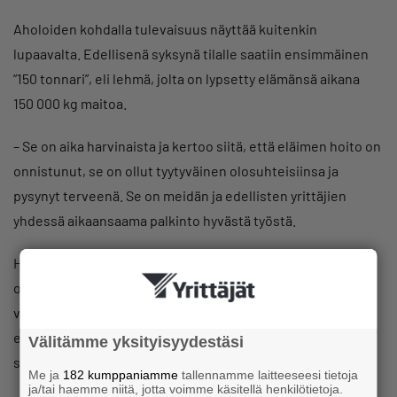
Aholoiden kohdalla tulevaisuus näyttää kuitenkin
lupaavalta. Edellisenä syksynä tilalle saatiin ensimmäinen
”150 tonnari”, eli lehmä, jolta on lypsetty elämänsä aikana
150 000 kg maitoa.
– Se on aika harvinaista ja kertoo siitä, että eläimen hoito on
onnistunut, se on ollut tyytyväinen olosuhteisiinsa ja
pysynyt terveenä. Se on meidän ja edellisten yrittäjien
yhdessä aikaansaama palkinto hyvästä työstä.
Hyvät hetket jäävät mieleen, sillä esimerkiksi sadon
onnistuminen ei maatiloilla ole itsestäänselvyys. Aholat
viljelevät maata karjan tarpeisiin, ja mieleen on jäänyt
etenkin ensimmäinen onnistunut sato, joka
Välitämme yksityisyydestäsi
sukupolvenvaihdoksen jälkeen tehtiin.
Me ja
182 kumppaniamme
tallennamme laitteeseesi tietoja
ja/tai haemme niitä, jotta voimme käsitellä henkilötietoja.