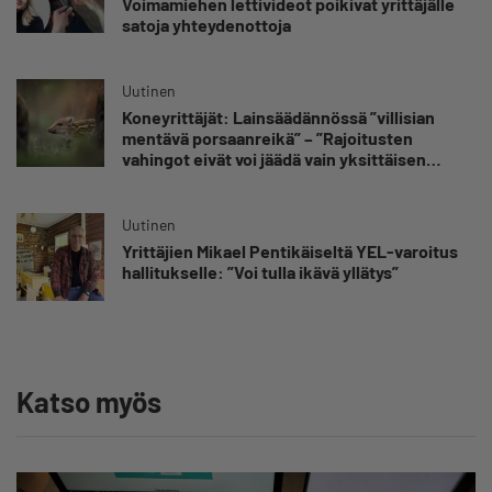
Voimamiehen lettivideot poikivat yrittäjälle
satoja yhteydenottoja
Uutinen
Koneyrittäjät: Lainsäädännössä ”villisian
mentävä porsaanreikä” – ”Rajoitusten
vahingot eivät voi jäädä vain yksittäisen
yrittäjän harteille”
Uutinen
Yrittäjien Mikael Pentikäiseltä YEL-varoitus
hallitukselle: ”Voi tulla ikävä yllätys”
Katso myös