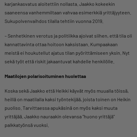
karjankasvatus aloitettiin nollasta. Jaakko kokeekin
saaneensa vanhemmiltaan vahvaa esimerkkiä yrittäjyyteen.
Sukupolvenvaihdos tilalla tehtiin vuonna 2019.
– Senhetkinen verotus ja politiikka ajoivat siihen, että tila oli
kannattavinta ottaa hoitoon kaksistaan. Kumpaakaan
meistä ei houkutellut ajatus tilan pyörittämiseen yksin. Nyt
sekä työt että riskit jakaantuvat kahdelle henkilölle.
Maatilojen polarisoituminen huolettaa
Koska sekä Jaakko että Heikki käyvät myös muualla töissä,
heillä on maatilalla kaksi työntekijää, joista toinen on Heikin
puoliso. Tarvittaessa apukäsinä on myös kaksi muuta
yrittäjää. Jaakko nauraakin olevansa ”huono yrittäjä”
palkkatyönsä vuoksi.