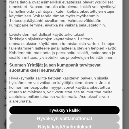
Näitä tietoja ovat esimerkiksi evästeissä olevat yksilölliset
”Silloin oli ollut hankala alkuvuosi, mutta sadonkorjuun
tunnisteet. Napsauttamalla alla olevaa linkkiä voit hyväksyä
jälkeen tuli fiilis, että kyllä tässä sentään joku onnistuu.
tai hallinnoida valintojasi, kuten kieltää oikeutettujen etujen
käyttämisen. Voit tehdä tämän myös myöhemmin
Eteenpäin ajaa halu pitää tila kunnossa – sen pitkän
Tietosuojakäytäntö-sivullamme. Valintasi välitetään
kumppaneillemme, eivätkä ne vaikuta selaustietoihin.
historian kautta esiin nousee tietynlainen ammattiylpeys,
Evästeiden mahdolliset käyttötarkoitukset:
mikä näkyy kaikessa tekemisessä”, Jaakko toteaa.
Tarkkojen sijaintitietojen käyttäminen. Laitteen
ominaisuuksien käyttäminen tunnistamista varten. Tietojen
tallentaminen laitteelle ja/tai laitteella olevien tietojen käyttö.
Maatalousyhtymä Heikki ja Jaakko Ahola
Kohdennettu mainonta ja personoitu sisältö, mainonnan ja
sisällön mittaus, yleisötutkimus ja palvelujen kehittäminen .
Perustamisvuosi:
Tila ollut samalla suvulla vuodesta 1632,
Suomen Yrittäjät ja sen kumppanit tarvitsevat
suostumuksesi seuraaviin:
sukupolvenvaihdos tehty vuonna 2019
Hyväksymällä sallitte tietojen käsittelyn palvelun sisällä,
Henkilöstö:
Kaksi yrittäjää ja kaksi työntekijää, lisäksi
hylkääminen voi vaikuttaa käyttäjäkokemukseen. Jotkut
kolmannen osapuolen myyjät voivat käyttää oikeutettua
työvoimaa ostetaan tarvittaessa kahdelta muulta yrittäjältä
etuaan toimiakseen, voit vastustaa sitä tai muuttaa muita
asetuksia milloin tahansa valitsemalla 'Asetukset' sivun
Sijainti:
Luopioinen
alareunasta.
Paikallisyhdistys:
Luopioisten Yrittäjät
Hyväksyn kaikki
Hyväksyn välttämättömät
Näytä käyttötarkoitukset