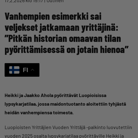
17.2.2026 klo 15:17
Uutinen
Vanhempien esimerkki sai
veljekset jatkamaan yrittäjinä:
”Pitkän historian omaavan tilan
pyörittämisessä on jotain hienoa”
FI
Heikki ja Jaakko Ahola pyörittävät Luopioisissa
lypsykarjatilaa, jossa maidontuotanto aloitettiin tyhjästä
heidän vanhempiensa toimesta.
Luopioisten Yrittäjien Vuoden Yrittäjä -palkinto luovutettiin
vuoden 2025 osalta lypsykarjatilaa pyörittäville Heikki ja