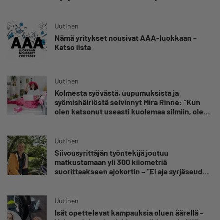
omansa
Uutinen
Nämä yritykset nousivat AAA-luokkaan –
Katso lista
Uutinen
Kolmesta syövästä, uupumuksista ja
syömishäiriöstä selvinnyt Mira Rinne: ”Kun
olen katsonut useasti kuolemaa silmiin, olen
oppinut kestämään myös yrittäjyyteen
kuuluvaa epävarmuutta”
Uutinen
Siivousyrittäjän työntekijä joutuu
matkustamaan yli 300 kilometriä
suorittaakseen ajokortin – ”Ei aja syrjäseudun
etua”
Uutinen
Isät opettelevat kampauksia oluen äärellä –