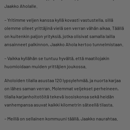
Jaakko Aholalle.
– Yritimme veljen kanssa kyllä kovasti vastustella, sillä
olemme olleet yrittäjinä vielä sen verran vähän aikaa. Täällä
on kuitenkin paljon yrityksiä, jotka olisivat samalla lailla
ansainneet palkinnon, Jaakko Ahola kertoo tunnelmistaan.
– Vaikka kyllähän se tuntuu hyvältä, että maatilojakin
huomioidaan muiden yrittäjien joukossa.
Aholoiden tilalla asustaa 120 lypsylehmää, ja nuorta karjaa
on lähes saman verran. Molemmat veljekset perheineen,
tilalla karjanhoitotöitä tekevä isosiskonsa sekä heidän
vanhempansa asuvat kaikki kilometrin säteellä tilasta.
– Meillä on sellainen kommuuni täällä, Jaakko naurahtaa.