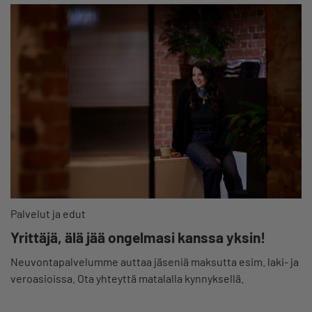
Palvelut ja edut
Yrittäjä, älä jää ongelmasi kanssa yksin!
Neuvontapalvelumme auttaa jäseniä maksutta esim. laki- ja
veroasioissa. Ota yhteyttä matalalla kynnyksellä.