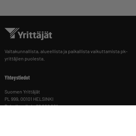
Valtakunnallista, alueellista ja paikallista vaikuttamista pk-
yrittäjien puolesta.
Yhteystiedot
Suomen Yrittäjät
PL 999, 00101 HELSINKI
Puhelinvaihde 09 229 221
Tietosuojaseloste ja evästeet
Evästeasetukset