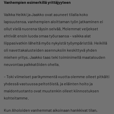
Vanhempien esimerkillä yrittäjyyteen
Vaikka Heikki ja Jaakko ovat asuneet tilalla koko
lapsuutensa, vanhempien aloittaman työn jatkaminen ei
ollut vielä nuorena täysin selvää. Molemmat veljekset
ehtivät ensin luoda omaa työuraansa – vaikka alat
liippasivatkin läheltä myös nykyistä työympäristöä: Heikillä
oli navettakalusteiden asennuksiin keskittyvä yhden
miehen yritys, Jaakko taas teki toiminimellä maatalouden
neuvontaa palkkatöiden ohella.
– Toki viimeiset parikymmentä vuotta olemme olleet pitkälti
yhdessä vastuussa peltotöistä, ja eläinten hoito ja
maidontuotanto ovat muutenkin olleet kiinnostuksen
kohteitamme.
Kun Aholoiden vanhemmat aikoinaan hankkivat tilan,