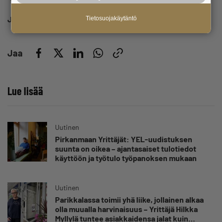
Johanna Rita I SanaMyy
Tietosuojakäytäntö
Jaa
Lue lisää
Uutinen
Pirkanmaan Yrittäjät: YEL-uudistuksen
suunta on oikea – ajantasaiset tulotiedot
käyttöön ja työtulo työpanoksen mukaan
Uutinen
Parikkalassa toimii yhä liike, jollainen alkaa
olla muualla harvinaisuus – Yrittäjä Hilkka
Myllylä tuntee asiakkaidensa jalat kuin