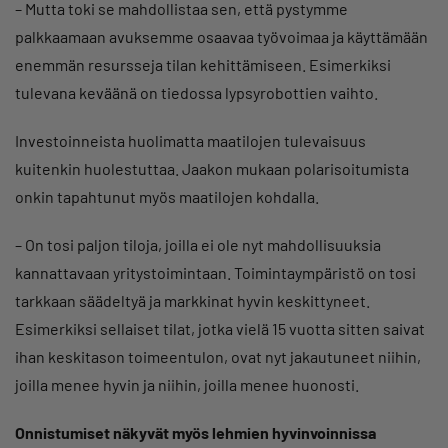
– Mutta toki se mahdollistaa sen, että pystymme
palkkaamaan avuksemme osaavaa työvoimaa ja käyttämään
enemmän resursseja tilan kehittämiseen. Esimerkiksi
tulevana keväänä on tiedossa lypsyrobottien vaihto.
Investoinneista huolimatta maatilojen tulevaisuus
kuitenkin huolestuttaa. Jaakon mukaan polarisoitumista
onkin tapahtunut myös maatilojen kohdalla.
– On tosi paljon tiloja, joilla ei ole nyt mahdollisuuksia
kannattavaan yritystoimintaan. Toimintaympäristö on tosi
tarkkaan säädeltyä ja markkinat hyvin keskittyneet.
Esimerkiksi sellaiset tilat, jotka vielä 15 vuotta sitten saivat
ihan keskitason toimeentulon, ovat nyt jakautuneet niihin,
joilla menee hyvin ja niihin, joilla menee huonosti.
Onnistumiset näkyvät myös lehmien hyvinvoinnissa