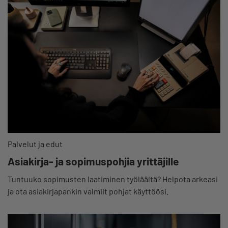
Palvelut ja edut
Asiakirja- ja sopimuspohjia yrittäjille
Tuntuuko sopimusten laatiminen työläältä? Helpota arkeasi
ja ota asiakirjapankin valmiit pohjat käyttöösi.