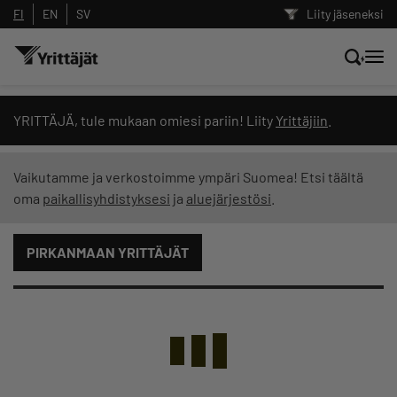
FI
EN
SV
Liity jäseneksi
Hae sivustolta tai kysy suoraan
YRITTÄJÄ, tule mukaan omiesi pariin! Liity
Yrittäjiin
.
Yrittäjien tekoälyltä
Vaikutamme ja verkostoimme ympäri Suomea! Etsi täältä
oma
paikallisyhdistyksesi
ja
aluejärjestösi
.
Hae
PIRKANMAAN YRITTÄJÄT
Suodata hakutuloksia: näytä kaikki sisältö