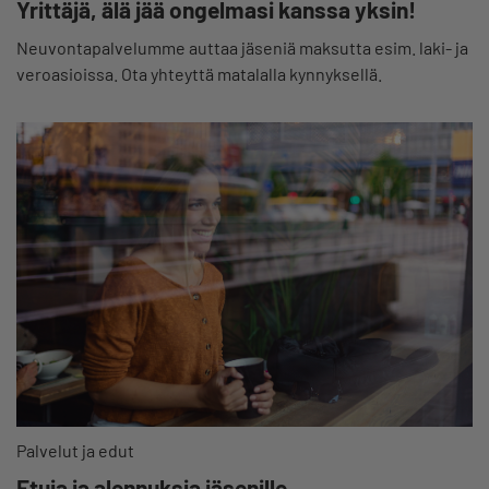
Yrittäjä, älä jää ongelmasi kanssa yksin!
Neuvontapalvelumme auttaa jäseniä maksutta esim. laki- ja
veroasioissa. Ota yhteyttä matalalla kynnyksellä.
Palvelut ja edut
Etuja ja alennuksia jäsenille