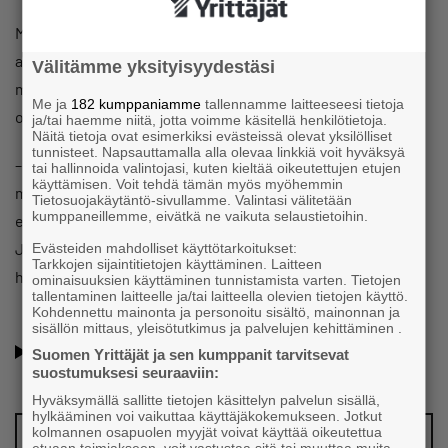
Maksujärjestelyn voi saada enintään 24 kuukaudeksi. Sen
aikana verovelka jaetaan tasaeriin kuukausittain
Välitämme yksityisyydestäsi
maksettavaksi. Hurskainen neuvoo säätämään maksuajan
Me ja
182 kumppaniamme
tallennamme laitteeseesi tietoja
oikeaksi.
ja/tai haemme niitä, jotta voimme käsitellä henkilötietoja.
Näitä tietoja ovat esimerkiksi evästeissä olevat yksilölliset
tunnisteet. Napsauttamalla alla olevaa linkkiä voit hyväksyä
– Ei ole välttämättä järkevää ottaa pisintä mahdollista
tai hallinnoida valintojasi, kuten kieltää oikeutettujen etujen
käyttämisen. Voit tehdä tämän myös myöhemmin
maksuaikaa, koska verolle kertyy koko ajan korkoa. Siksi
Tietosuojakäytäntö-sivullamme. Valintasi välitetään
kumppaneillemme, eivätkä ne vaikuta selaustietoihin.
erät kannattaa mitoittaa oman maksukyvyn mukaisiksi.
Järjestelyn aikana verovelan saa maksaa kokonaan pois,
Evästeiden mahdolliset käyttötarkoitukset:
Tarkkojen sijaintitietojen käyttäminen. Laitteen
hän huomauttaa.
ominaisuuksien käyttäminen tunnistamista varten. Tietojen
tallentaminen laitteelle ja/tai laitteella olevien tietojen käyttö.
Kohdennettu mainonta ja personoitu sisältö, mainonnan ja
sisällön mittaus, yleisötutkimus ja palvelujen kehittäminen .
Oletko jo Suomen Yrittäjien jäsen? Lue jäsenyyden eduista
Suomen Yrittäjät ja sen kumppanit tarvitsevat
ja hyödyistä
suostumuksesi seuraaviin:
Hyväksymällä sallitte tietojen käsittelyn palvelun sisällä,
hylkääminen voi vaikuttaa käyttäjäkokemukseen. Jotkut
kolmannen osapuolen myyjät voivat käyttää oikeutettua
Vinkkaa meille juttuaihe!