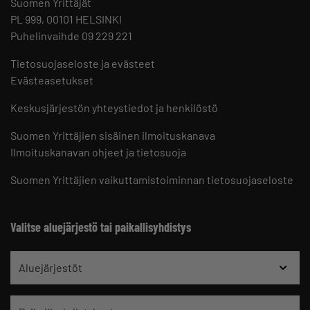
Suomen Yrittäjät
PL 999, 00101 HELSINKI
Puhelinvaihde 09 229 221
Tietosuojaseloste ja evästeet
Evästeasetukset
Keskusjärjestön yhteystiedot ja henkilöstö
Suomen Yrittäjien sisäinen ilmoituskanava
Ilmoituskanavan ohjeet ja tietosuoja
Suomen Yrittäjien vaikuttamistoiminnan tietosuojaseloste
Valitse aluejärjestö tai paikallisyhdistys
Aluejärjestöt