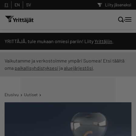
FI
EN
SV
Liity jäseneksi
Hae sivustolta tai kysy suoraan
YRITTÄJÄ, tule mukaan omiesi pariin! Liity
Yrittäjiin
.
Yrittäjien tekoälyltä
Vaikutamme ja verkostoimme ympäri Suomea! Etsi täältä
oma
paikallisyhdistyksesi
ja
aluejärjestösi
.
Hae
Suodata hakutuloksia: näytä kaikki sisältö
Etusivu
Uutiset