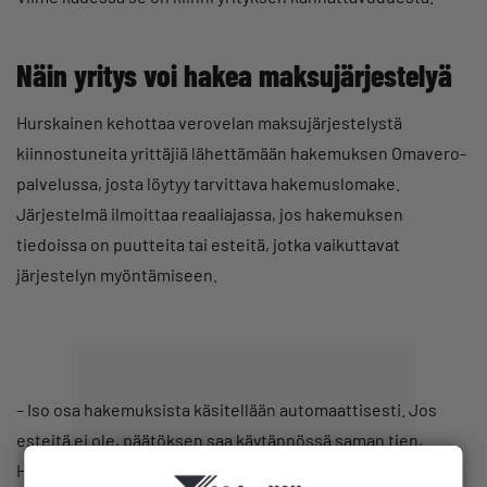
Näin yritys voi hakea maksujärjestelyä
Hurskainen kehottaa verovelan maksujärjestelystä
kiinnostuneita yrittäjiä lähettämään hakemuksen Omavero-
palvelussa, josta löytyy tarvittava hakemuslomake.
Järjestelmä ilmoittaa reaaliajassa, jos hakemuksen
tiedoissa on puutteita tai esteitä, jotka vaikuttavat
järjestelyn myöntämiseen.
– Iso osa hakemuksista käsitellään automaattisesti. Jos
esteitä ei ole, päätöksen saa käytännössä saman tien,
Hurskainen kertoo.