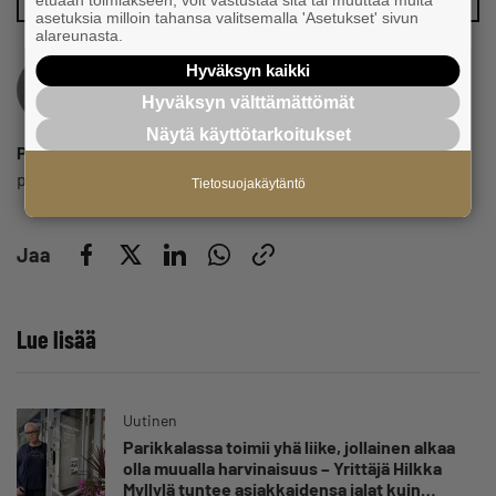
etuaan toimiakseen, voit vastustaa sitä tai muuttaa muita
asetuksia milloin tahansa valitsemalla 'Asetukset' sivun
alareunasta.
Hyväksyn kaikki
Hyväksyn välttämättömät
Näytä käyttötarkoitukset
Pauli Reinikainen
pauli.reinikainen@yrittajat.fi
Tietosuojakäytäntö
Jaa
Lue lisää
Uutinen
Parikkalassa toimii yhä liike, jollainen alkaa
olla muualla harvinaisuus – Yrittäjä Hilkka
Myllylä tuntee asiakkaidensa jalat kuin