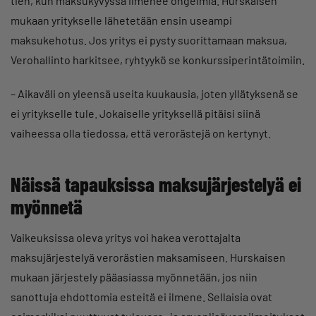
tien, kun maksukyvyssä ilmenee ongelmia. Hurskaisen
mukaan yritykselle lähetetään ensin useampi
maksukehotus. Jos yritys ei pysty suorittamaan maksua,
Verohallinto harkitsee, ryhtyykö se konkurssiperintätoimiin.
– Aikaväli on yleensä useita kuukausia, joten yllätyksenä se
ei yritykselle tule. Jokaiselle yrityksellä pitäisi siinä
vaiheessa olla tiedossa, että verorästejä on kertynyt.
Näissä tapauksissa maksujärjestelyä ei
myönnetä
Vaikeuksissa oleva yritys voi hakea verottajalta
maksujärjestelyä verorästien maksamiseen. Hurskaisen
mukaan järjestely pääasiassa myönnetään, jos niin
sanottuja ehdottomia esteitä ei ilmene. Sellaisia ovat