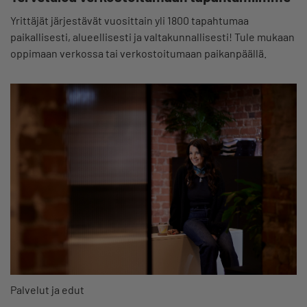
Yrittäjät järjestävät vuosittain yli 1800 tapahtumaa
paikallisesti, alueellisesti ja valtakunnallisesti! Tule mukaan
oppimaan verkossa tai verkostoitumaan paikanpäällä.
Palvelut ja edut