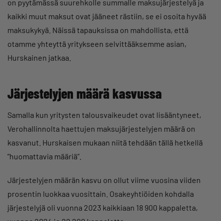
on pyytämässä suurehkolle summalle maksujärjestelyä ja
kaikki muut maksut ovat jääneet rästiin, se ei osoita hyvää
maksukykyä. Näissä tapauksissa on mahdollista, että
otamme yhteyttä yritykseen selvittääksemme asian,
Hurskainen jatkaa.
Järjestelyjen määrä kasvussa
Samalla kun yritysten talousvaikeudet ovat lisääntyneet,
Verohallinnolta haettujen maksujärjestelyjen määrä on
kasvanut. Hurskaisen mukaan niitä tehdään tällä hetkellä
”huomattavia määriä”.
Järjestelyjen määrän kasvu on ollut viime vuosina viiden
prosentin luokkaa vuosittain. Osakeyhtiöiden kohdalla
järjestelyjä oli vuonna 2023 kaikkiaan 18 900 kappaletta,