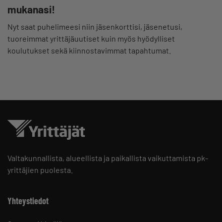
mukanasi!
Nyt saat puhelimeesi niin jäsenkorttisi, jäsenetusi,
tuoreimmat yrittäjäuutiset kuin myös hyödylliset
koulutukset sekä kiinnostavimmat tapahtumat.
Valtakunnallista, alueellista ja paikallista vaikuttamista pk-
yrittäjien puolesta.
Yhteystiedot