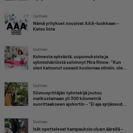
omansa
Uutinen
Nämä yritykset nousivat AAA-luokkaan –
Katso lista
Uutinen
Kolmesta syövästä, uupumuksista ja
syömishäiriöstä selvinnyt Mira Rinne: ”Kun
olen katsonut useasti kuolemaa silmiin, olen
oppinut kestämään myös yrittäjyyteen
kuuluvaa epävarmuutta”
Uutinen
Siivousyrittäjän työntekijä joutuu
matkustamaan yli 300 kilometriä
suorittaakseen ajokortin – ”Ei aja syrjäseudun
etua”
Uutinen
Isät opettelevat kampauksia oluen äärellä –