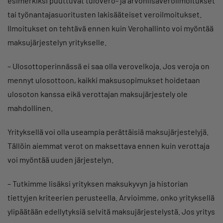
esimerkiksi puuttuvat tulovero- ja arvonlisäveroilmoitukset
tai työnantajasuoritusten lakisääteiset veroilmoitukset.
Ilmoitukset on tehtävä ennen kuin Verohallinto voi myöntää
maksujärjestelyn yritykselle.
– Ulosottoperinnässä ei saa olla verovelkoja. Jos veroja on
mennyt ulosottoon, kaikki maksusopimukset hoidetaan
ulosoton kanssa eikä verottajan maksujärjestely ole
mahdollinen.
Yrityksellä voi olla useampia perättäisiä maksujärjestelyjä.
Tällöin aiemmat verot on maksettava ennen kuin verottaja
voi myöntää uuden järjestelyn.
– Tutkimme lisäksi yrityksen maksukyvyn ja historian
tiettyjen kriteerien perusteella. Arvioimme, onko yrityksellä
ylipäätään edellytyksiä selvitä maksujärjestelystä. Jos yritys