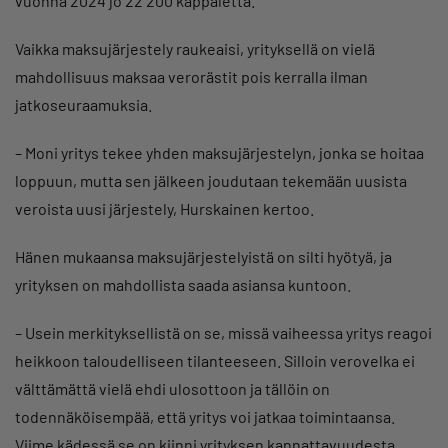
vuonna 2024 jo 22 200 kappaletta.
Vaikka maksujärjestely raukeaisi, yrityksellä on vielä
mahdollisuus maksaa verorästit pois kerralla ilman
jatkoseuraamuksia.
– Moni yritys tekee yhden maksujärjestelyn, jonka se hoitaa
loppuun, mutta sen jälkeen joudutaan tekemään uusista
veroista uusi järjestely, Hurskainen kertoo.
Hänen mukaansa maksujärjestelyistä on silti hyötyä, ja
yrityksen on mahdollista saada asiansa kuntoon.
– Usein merkityksellistä on se, missä vaiheessa yritys reagoi
heikkoon taloudelliseen tilanteeseen. Silloin verovelka ei
välttämättä vielä ehdi ulosottoon ja tällöin on
todennäköisempää, että yritys voi jatkaa toimintaansa.
Viime kädessä se on kiinni yrityksen kannattavuudesta.