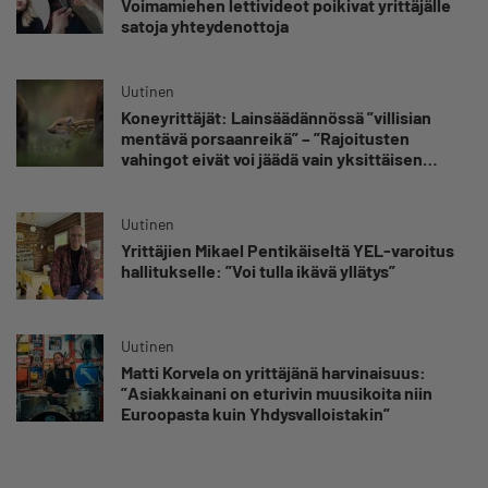
Voimamiehen lettivideot poikivat yrittäjälle
satoja yhteydenottoja
Uutinen
Koneyrittäjät: Lainsäädännössä ”villisian
mentävä porsaanreikä” – ”Rajoitusten
vahingot eivät voi jäädä vain yksittäisen
yrittäjän harteille”
Uutinen
Yrittäjien Mikael Pentikäiseltä YEL-varoitus
hallitukselle: ”Voi tulla ikävä yllätys”
Uutinen
Matti Korvela on yrittäjänä harvinaisuus:
”Asiakkainani on eturivin muusikoita niin
Euroopasta kuin Yhdysvalloistakin”