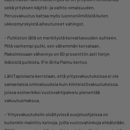
sekä yrityksen käyttö- ja vaihto-omaisuuden.
Perusvakuutus kattaa myös luonnonilmiöistä kuten
ukkosmyrskyistä aiheutuneet vahingot.
– Putkiston iällä on merkitystä korvattavuuden suhteen.
Mitä vanhempi putki, sen vähemmän korvataan.
Maksimissaan vähennys on 60 prosenttiin asti tietyn
ikäisistä putkista, IFin Brita Palmu kertoo.
LähiTapiolasta kerrotaan, että yritysvakuutuksissa ei ole
samanlaisia ominaisuuksia kuin kiinteistövakuutuksissa,
joissa esimerkiksi vuotovahtipalvelu pienentää
vakuutusmaksua.
– Yritysvakuutuksiin sisältyvissä suojeluohjeissa on
kuitenkin mainittu keinoja, joilla vuotovahinkoja ehkäistään.