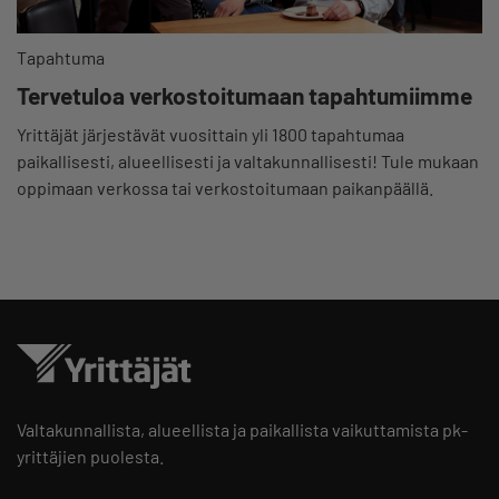
Tapahtuma
Tervetuloa verkostoitumaan tapahtumiimme
Yrittäjät järjestävät vuosittain yli 1800 tapahtumaa
paikallisesti, alueellisesti ja valtakunnallisesti! Tule mukaan
oppimaan verkossa tai verkostoitumaan paikanpäällä.
Valtakunnallista, alueellista ja paikallista vaikuttamista pk-
yrittäjien puolesta.