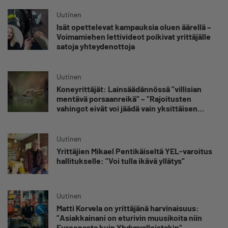
Uutinen
Isät opettelevat kampauksia oluen äärellä –
Voimamiehen lettivideot poikivat yrittäjälle
satoja yhteydenottoja
Uutinen
Koneyrittäjät: Lainsäädännössä ”villisian
mentävä porsaanreikä” – ”Rajoitusten
vahingot eivät voi jäädä vain yksittäisen
yrittäjän harteille”
Uutinen
Yrittäjien Mikael Pentikäiseltä YEL-varoitus
hallitukselle: ”Voi tulla ikävä yllätys”
Uutinen
Matti Korvela on yrittäjänä harvinaisuus:
”Asiakkainani on eturivin muusikoita niin
Euroopasta kuin Yhdysvalloistakin”