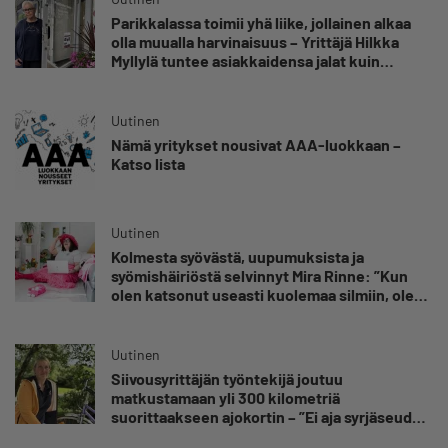
Parikkalassa toimii yhä liike, jollainen alkaa
olla muualla harvinaisuus – Yrittäjä Hilkka
Myllylä tuntee asiakkaidensa jalat kuin
omansa
Uutinen
Nämä yritykset nousivat AAA-luokkaan –
Katso lista
Uutinen
Kolmesta syövästä, uupumuksista ja
syömishäiriöstä selvinnyt Mira Rinne: ”Kun
olen katsonut useasti kuolemaa silmiin, olen
oppinut kestämään myös yrittäjyyteen
kuuluvaa epävarmuutta”
Uutinen
Siivousyrittäjän työntekijä joutuu
matkustamaan yli 300 kilometriä
suorittaakseen ajokortin – ”Ei aja syrjäseudun
etua”