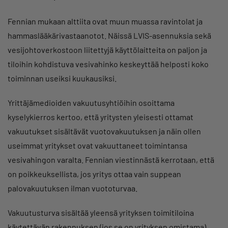
Fennian mukaan alttiita ovat muun muassa ravintolat ja
hammaslääkärivastaanotot. Näissä LVIS-asennuksia sekä
vesijohtoverkostoon liitettyjä käyttölaitteita on paljon ja
tiloihin kohdistuva vesivahinko keskeyttää helposti koko
toiminnan useiksi kuukausiksi.
Yrittäjämedioiden vakuutusyhtiöihin osoittama
kyselykierros kertoo, että yritysten yleisesti ottamat
vakuutukset sisältävät vuotovakuutuksen ja näin ollen
useimmat yritykset ovat vakuuttaneet toimintansa
vesivahingon varalta. Fennian viestinnästä kerrotaan, että
on poikkeuksellista, jos yritys ottaa vain suppean
palovakuutuksen ilman vuototurvaa.
Vakuutusturva sisältää yleensä yrityksen toimitiloina
käytettävän rakennuksen (jos se on yrityksen omistama),