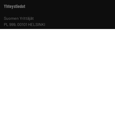
Yhteystiedot
Suomen Yrittäjät
PL 999, 00101 HELSINKI
Puhelinvaihde 09 229 221
Tietosuojaseloste ja evästeet
Evästeasetukset
Keskusjärjestön yhteystiedot ja henkilöstö
Suomen Yrittäjien sisäinen ilmoituskanava
Ilmoituskanavan ohjeet ja tietosuoja
Suomen Yrittäjien vaikuttamistoiminnan tietosuojaseloste
Valitse aluejärjestö tai paikallisyhdistys