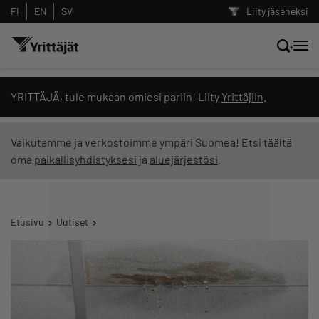
FI
EN
SV
Liity jäseneksi
Hae sivustolta tai kysy suoraan
YRITTÄJÄ, tule mukaan omiesi pariin! Liity
Yrittäjiin
.
Yrittäjien tekoälyltä
Vaikutamme ja verkostoimme ympäri Suomea! Etsi täältä
oma
paikallisyhdistyksesi
ja
aluejärjestösi
.
Hae
Suodata hakutuloksia: näytä kaikki sisältö
Etusivu
Uutiset