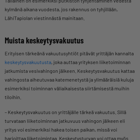
Tälläinen on esimerkiksi putkiston tyhjentäminen vedestä
kylmänä aikana vuodesta, jos rakennus on tyhjillään,
LähiTapiolan viestinnästä mainitaan.
Muista keskeytysvakuutus
Erityisen tärkeänä vakuutusyhtiöt pitävät yrittäjän kannalta
keskeytysvakuutusta
, joka auttaa yrityksen liiketoiminnan
jatkumista vesivahingon jälkeen. Keskeytysvakuutus kattaa
vahingosta aiheutuvaa katemenetystä ja ylimääräisiä kuluja
esimerkiksi toiminnan väliaikaisesta siirtämisestä muihin
tiloihin.
– Keskeytysvakuutus on yrittäjälle tärkeä vakuutus. Sillä
turvataan liiketoiminnan jatkuvuus vahingon jälkeen eli
yritys voi esimerkiksi hakea toisen paikan, missä voi
harjoittaa liiketoimintaa. Keskeytysturvan voi ottaa myös