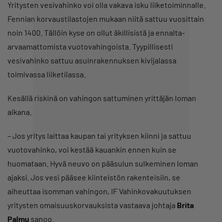
Yritysten vesivahinko voi olla vakava isku liiketoiminnalle.
Fennian korvaustilastojen mukaan niitä sattuu vuosittain
noin 1400. Tällöin kyse on ollut äkillisistä ja ennalta-
arvaamattomista vuotovahingoista. Tyypillisesti
vesivahinko sattuu asuinrakennuksen kivijalassa
toimivassa liiketilassa.
Kesällä riskinä on vahingon sattuminen yrittäjän loman
aikana.
– Jos yritys laittaa kaupan tai yrityksen kiinni ja sattuu
vuotovahinko, voi kestää kauankin ennen kuin se
huomataan. Hyvä neuvo on pääsulun sulkeminen loman
ajaksi. Jos vesi pääsee kiinteistön rakenteisiin, se
aiheuttaa isomman vahingon, IF Vahinkovakuutuksen
yritysten omaisuuskorvauksista vastaava johtaja
Brita
Palmu
sanoo.