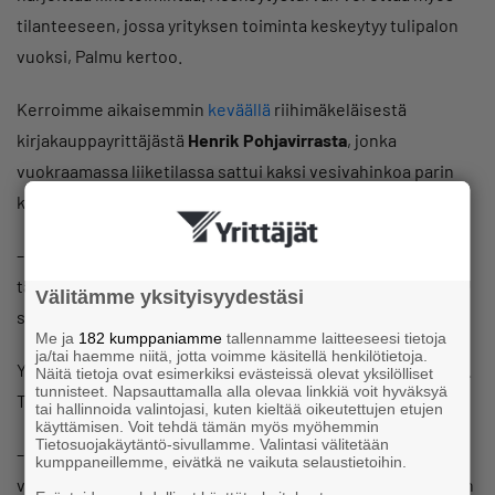
tilanteeseen, jossa yrityksen toiminta keskeytyy tulipalon
vuoksi, Palmu kertoo.
Kerroimme aikaisemmin
keväällä
riihimäkeläisestä
kirjakauppayrittäjästä
Henrik Pohjavirrasta
, jonka
vuokraamassa liiketilassa sattui kaksi vesivahinkoa parin
kuukauden sisällä.
– Minulla ei ollut keskeytysvakuutusta. Näin jälkiviisaana
täytyy sanoa, että olisi ehdottomasti pitänyt olla. Nyt olen
Välitämme yksityisyydestäsi
sellaisen hankkinut, Pohjavirta kertoo.
Me ja
182 kumppaniamme
tallennamme laitteeseesi tietoja
ja/tai haemme niitä, jotta voimme käsitellä henkilötietoja.
Yrittäjä muutti kevään aikana lähellä sijaitsevaan liiketilaan.
Näitä tietoja ovat esimerkiksi evästeissä olevat yksilölliset
tunnisteet. Napsauttamalla alla olevaa linkkiä voit hyväksyä
Toimintaa ei keskeytetty vesivahingon tai muuton takia.
tai hallinnoida valintojasi, kuten kieltää oikeutettujen etujen
käyttämisen. Voit tehdä tämän myös myöhemmin
Tietosuojakäytäntö-sivullamme. Valintasi välitetään
– Omalta osaltani kaikki sujui lopulta hyvin. Toki korvaus
kumppaneillemme, eivätkä ne vaikuta selaustietoihin.
vakuutusyhtiöstä olisi varmasti tullut nopeammin, jos olisin