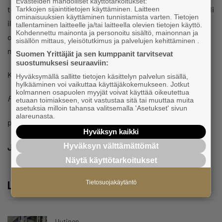
Evästeiden mahdolliset käyttötarkoitukset:
tehnyt heti perusteellisen selvityksen vahingoista. Niitä tuli
Tarkkojen sijaintitietojen käyttäminen. Laitteen
ominaisuuksien käyttäminen tunnistamista varten. Tietojen
ilmi hiljalleen. Korvauksen määrä oli tyydyttävä, mutta toki
tallentaminen laitteelle ja/tai laitteella olevien tietojen käyttö.
Kohdennettu mainonta ja personoitu sisältö, mainonnan ja
omavastuu aina kirpaisee. Eikä ylimääräistä vaivaa voi
sisällön mittaus, yleisötutkimus ja palvelujen kehittäminen .
mitata koskaan rahalla.
Suomen Yrittäjät ja sen kumppanit tarvitsevat
suostumuksesi seuraaviin:
Kuva: Getty Images
Hyväksymällä sallitte tietojen käsittelyn palvelun sisällä,
hylkääminen voi vaikuttaa käyttäjäkokemukseen. Jotkut
kolmannen osapuolen myyjät voivat käyttää oikeutettua
Pauli Reinikainen
etuaan toimiakseen, voit vastustaa sitä tai muuttaa muita
asetuksia milloin tahansa valitsemalla 'Asetukset' sivun
alareunasta.
pauli.reinikainen (at) yrittajat.fi
Hyväksyn kaikki
Hyväksyn välttämättömät
Jaa
Näytä käyttötarkoitukset
Lue lisää
Tietosuojakäytäntö
Uutinen