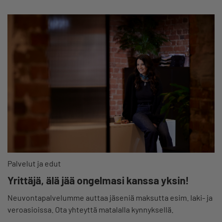
Palvelut ja edut
Yrittäjä, älä jää ongelmasi kanssa yksin!
Neuvontapalvelumme auttaa jäseniä maksutta esim. laki- ja
veroasioissa. Ota yhteyttä matalalla kynnyksellä.