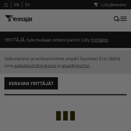
FI
EN
SV
Liity jäseneksi
Hae sivustolta tai kysy suoraan
YRITTÄJÄ, tule mukaan omiesi pariin! Liity
Yrittäjiin
.
Yrittäjien tekoälyltä
Vaikutamme ja verkostoimme ympäri Suomea! Etsi täältä
oma
paikallisyhdistyksesi
ja
aluejärjestösi
.
Hae
KERAVAN YRITTÄJÄT
Suodata hakutuloksia: näytä kaikki sisältö