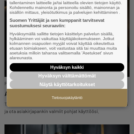
tallentaminen laitteelle ja/tai laitteella olevien tietojen käyttö.
Kohdennettu mainonta ja personoitu sisältö, mainonnan ja
sisällön mittaus, yleisötutkimus ja palvelujen kehittäminen .
Suomen Yrittäjät ja sen kumppanit tarvitsevat
suostumuksesi seuraaviin:
Hyväksymällä sallitte tietojen käsittelyn palvelun sisällä,
hylkääminen voi vaikuttaa käyttäjäkokemukseen. Jotkut
kolmannen osapuolen myyjät voivat käyttää oikeutettua
etuaan toimiakseen, voit vastustaa sitä tai muuttaa muita
asetuksia milloin tahansa valitsemalla 'Asetukset' sivun
alareunasta.
Hyväksyn kaikki
Hyväksyn välttämättömät
Palvelut ja edut
Näytä käyttötarkoitukset
Asiakirja- ja sopimuspohjia yrittäjille
Tietosuojakäytäntö
Tuntuuko sopimusten laatiminen työläältä? Helpota arkeasi
ja ota asiakirjapankin valmiit pohjat käyttöösi.