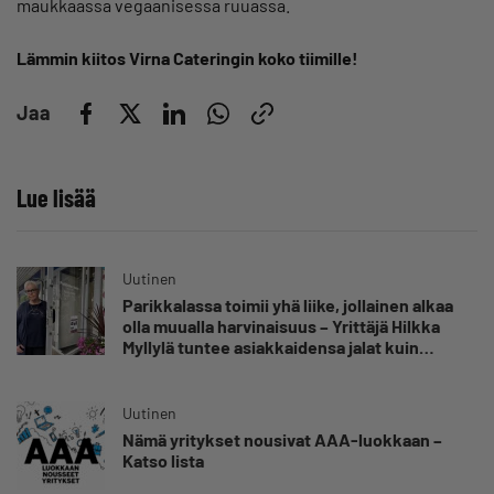
maukkaassa vegaanisessa ruuassa.
Lämmin kiitos Virna Cateringin koko tiimille!
Jaa
Lue lisää
Uutinen
Parikkalassa toimii yhä liike, jollainen alkaa
olla muualla harvinaisuus – Yrittäjä Hilkka
Myllylä tuntee asiakkaidensa jalat kuin
omansa
Uutinen
Nämä yritykset nousivat AAA-luokkaan –
Katso lista