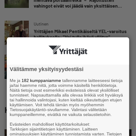
vahingot eivät voi jäädä vain yksittäisen
yrittäjän harteille”
Uutinen
Yrittäjien Mikael Pentikäiseltä YEL-varoitus
hallitukselle: ”Voi tulla ikävä yllätys”
Uutinen
Matti Korvela on yrittäjänä harvinaisuus:
Välitämme yksityisyydestäsi
”Asiakkainani on eturivin muusikoita niin
Euroopasta kuin Yhdysvalloistakin”
Me ja
182 kumppaniamme
tallennamme laitteeseesi tietoja
ja/tai haemme niitä, jotta voimme käsitellä henkilötietoja.
Näitä tietoja ovat esimerkiksi evästeissä olevat yksilölliset
tunnisteet. Napsauttamalla alla olevaa linkkiä voit hyväksyä
tai hallinnoida valintojasi, kuten kieltää oikeutettujen etujen
käyttämisen. Voit tehdä tämän myös myöhemmin
Katso myös
Tietosuojakäytäntö-sivullamme. Valintasi välitetään
kumppaneillemme, eivätkä ne vaikuta selaustietoihin.
Evästeiden mahdolliset käyttötarkoitukset:
Tarkkojen sijaintitietojen käyttäminen. Laitteen
ominaisuuksien käyttäminen tunnistamista varten. Tietojen