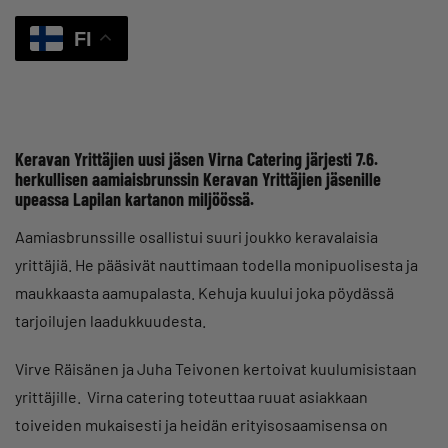
FI
Keravan Yrittäjien uusi jäsen Virna Catering järjesti 7.6.
herkullisen aamiaisbrunssin Keravan Yrittäjien jäsenille
upeassa Lapilan kartanon miljöössä.
Aamiasbrunssille osallistui suuri joukko keravalaisia
yrittäjiä. He pääsivät nauttimaan todella monipuolisesta ja
maukkaasta aamupalasta. Kehuja kuului joka pöydässä
tarjoilujen laadukkuudesta.
Virve Räisänen ja Juha Teivonen kertoivat kuulumisistaan
yrittäjille. Virna catering toteuttaa ruuat asiakkaan
toiveiden mukaisesti ja heidän erityisosaamisensa on