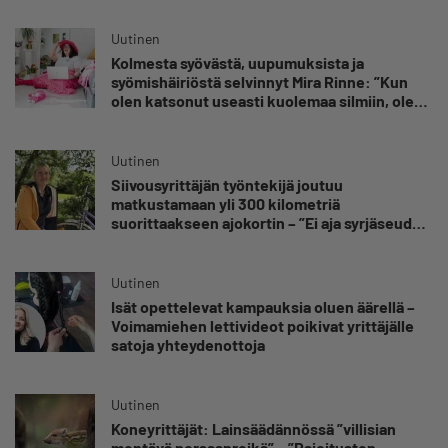
Uutinen
Kolmesta syövästä, uupumuksista ja
syömishäiriöstä selvinnyt Mira Rinne: ”Kun
olen katsonut useasti kuolemaa silmiin, olen
oppinut kestämään myös yrittäjyyteen
kuuluvaa epävarmuutta”
Uutinen
Siivousyrittäjän työntekijä joutuu
matkustamaan yli 300 kilometriä
suorittaakseen ajokortin – ”Ei aja syrjäseudun
etua”
Uutinen
Isät opettelevat kampauksia oluen äärellä –
Voimamiehen lettivideot poikivat yrittäjälle
satoja yhteydenottoja
Uutinen
Koneyrittäjät: Lainsäädännössä ”villisian
mentävä porsaanreikä” – ”Rajoitusten