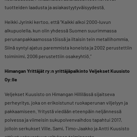
tuotteiden laadusta ja asiakastyytyväisyydestä.
Heikki Jyrinki kertoo, että ”Kaikki alkoi 2000-luvun
alkupuolella, kun olin yhdessä Suomen suurimmassa
perunanpakkaamossa töissä ja iltaisin tein metallihommia.
Siinä syntyi ajatus paremmista koneista ja 2002 perustettiin
toiminimi, 2006 perustettiin osakeyhtiö.”
Himangan Yrittäjät ry:n yrittäjäpalkinto Veljekset Kuusisto
Oy:lle
Veljekset Kuusisto on Himangan Hillilässä sijaitseva
perheyritys, joka on erikoistunut ruokaperunan viljelyyn ja
pakkaamiseen. Yritystä viedään eteenpäin neljännessä
polvessa ja viimeisin sukupolvenvaihdos tapahtui 2017,
jolloin serkukset Ville, Sami, Timo-Jaakko ja Antti Kuusisto
ottivat vetovastuun yrityksen toiminnasta.