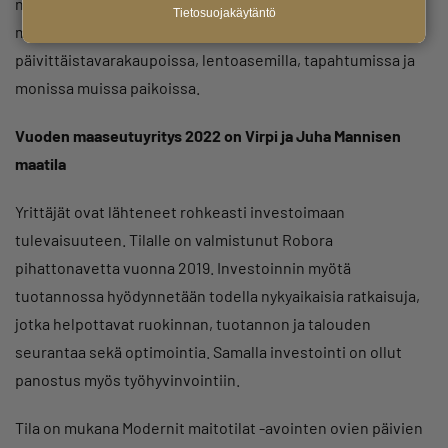
näkyvyyttä yritykselle, tuotteille ja koko Kalajoelle oman
Tietosuojakäytäntö
markkinointinsa myötä. Tuotteet ovat näyttävästi esillä
päivittäistavarakaupoissa, lentoasemilla, tapahtumissa ja
monissa muissa paikoissa.
Vuoden maaseutuyritys 2022 on Virpi ja Juha Mannisen
maatila
Yrittäjät ovat lähteneet rohkeasti investoimaan
tulevaisuuteen. Tilalle on valmistunut Robora
pihattonavetta vuonna 2019. Investoinnin myötä
tuotannossa hyödynnetään todella nykyaikaisia ratkaisuja,
jotka helpottavat ruokinnan, tuotannon ja talouden
seurantaa sekä optimointia. Samalla investointi on ollut
panostus myös työhyvinvointiin.
Tila on mukana Modernit maitotilat -avointen ovien päivien