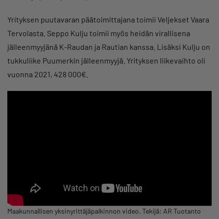
Yrityksen puutavaran päätoimittajana toimii Veljekset Vaara
Tervolasta. Seppo Kulju toimii myös heidän virallisena
jälleenmyyjänä K-Raudan ja Rautian kanssa. Lisäksi Kulju on
tukkuliike Puumerkin jälleenmyyjä. Yrityksen liikevaihto oli
vuonna 2021, 428 000€.
Maakunnallisen yksinyrittäjäpalkinnon video. Tekijä: AR Tuotanto