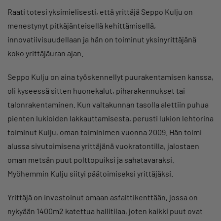
Raati totesi yksimielisesti, että yrittäjä Seppo Kulju on
menestynyt pitkäjänteisellä kehittämisellä,
innovatiivisuudellaan ja hän on toiminut yksinyrittäjänä
koko yrittäjäuran ajan.
Seppo Kulju on aina työskennellyt puurakentamisen kanssa,
oli kyseessä sitten huonekalut, piharakennukset tai
talonrakentaminen. Kun valtakunnan tasolla alettiin puhua
pienten lukioiden lakkauttamisesta, perusti lukion lehtorina
toiminut Kulju, oman toiminimen vuonna 2009. Hän toimi
alussa sivutoimisena yrittäjänä vuokratontilla, jalostaen
oman metsän puut polttopuiksi ja sahatavaraksi.
Myöhemmin Kulju siityi päätoimiseksi yrittäjäksi.
Yrittäjä on investoinut omaan asfalttikenttään, jossa on
nykyään 1400m2 katettua hallitilaa, joten kaikki puut ovat