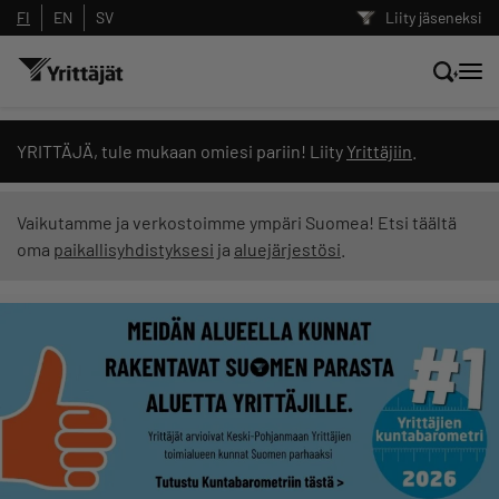
FI
EN
SV
Liity jäseneksi
Hae sivustolta tai kysy suoraan
YRITTÄJÄ, tule mukaan omiesi pariin! Liity
Yrittäjiin
.
Yrittäjien tekoälyltä
Vaikutamme ja verkostoimme ympäri Suomea! Etsi täältä
oma
paikallisyhdistyksesi
ja
aluejärjestösi
.
Hae
Suodata hakutuloksia: näytä kaikki sisältö