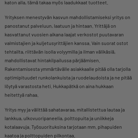
katon alla, tämä takaa myös laadukkaat tuotteet.
Yrityksen menestyvän kasvun mahdollistamiseksi yritys on
panostanut palveluun, laatuun ja hintaan. Yrittäjä on
kasvattanut vuosien aikana laajat verkostot puutavaran
valmistajien ja kuljetusyrittäjien kanssa. Vain suorat ostot
tehtailta, riittävän isolla volyymilla ja ilman välikäsiä,
mahdollistavat hintakilpailussa pärjäämisen.
Rakentamisesta ymmärtävälle asiakkaalle pitää olla tarjolla
optimipituudet runkolankuista ja ruodelaudoista ja ne pitää
löytyä varastosta heti. Hukkapätkä on aina hukkaan
heitettyä rahaa.
Yritys myy ja välittää sahatavaraa, mitallistettua lautaa ja
lankkua, ulkovuoripaneelia, polttopuita ja uniikkeja
kotalaavuja. Työsuorituksina tarjotaan mm. pihapuiden
kaatoa ja polttopuiden pilkontaa.