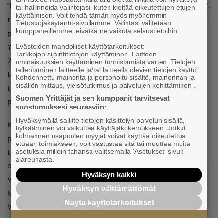
”Perheyrityksen perimästä on kaivettu kasvun geenit esille”,
tai hallinnoida valintojasi, kuten kieltää oikeutettujen etujen
käyttämisen. Voit tehdä tämän myös myöhemmin
toteaa Raimo, johon Mari jatkaa, että ”muutama vuosi sitten
Tietosuojakäytäntö-sivullamme. Valintasi välitetään
kumppaneillemme, eivätkä ne vaikuta selaustietoihin.
päätettiin tuoda säilykeala tälle vuosituhannelle”.
Yrityksessä aloitettiin strategian kirkastaminen vuonna
Evästeiden mahdolliset käyttötarkoitukset:
Tarkkojen sijaintitietojen käyttäminen. Laitteen
2020, jonka jälkeen yrittäjät ovat jatkuvasti kehittäneet
ominaisuuksien käyttäminen tunnistamista varten. Tietojen
tallentaminen laitteelle ja/tai laitteella olevien tietojen käyttö.
toimintaa, tuotantoa, uusia tuotteita ja markkinointia sekä
Kohdennettu mainonta ja personoitu sisältö, mainonnan ja
sisällön mittaus, yleisötutkimus ja palvelujen kehittäminen .
tavoitelleet voimakasta kasvua. Uusia mielenkiintoisia
Suomen Yrittäjät ja sen kumppanit tarvitsevat
projekteja on käynnissä.
suostumuksesi seuraaviin:
Hyväksymällä sallitte tietojen käsittelyn palvelun sisällä,
Kalajoen kaupunki halusi luovuttaa Vuoden Yritys -
hylkääminen voi vaikuttaa käyttäjäkokemukseen. Jotkut
kolmannen osapuolen myyjät voivat käyttää oikeutettua
palkinnon huomionosoituksena sekä pitkään yrityksessä
etuaan toimiakseen, voit vastustaa sitä tai muuttaa muita
toimineelle yrittäjäpariskunnalle että uuden sukupolven
asetuksia milloin tahansa valitsemalla 'Asetukset' sivun
alareunasta.
edustajalle, joka on tullut mukaan yrityksen toimintaan.
Hyväksyn kaikki
Vähäsarja Oy on erinomainen esimerkki toimintaansa
Hyväksyn välttämättömät
kovasti kehittävästä ja kasvavasta elintarvikeyrityksestä.
Näytä käyttötarkoitukset
Vähäsarja Oy on myös esimerkillisellä tavalla tuonut hyvää