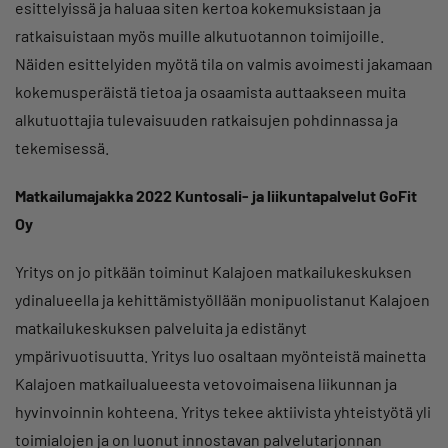
esittelyissä ja haluaa siten kertoa kokemuksistaan ja
ratkaisuistaan myös muille alkutuotannon toimijoille.
Näiden esittelyiden myötä tila on valmis avoimesti jakamaan
kokemusperäistä tietoa ja osaamista auttaakseen muita
alkutuottajia tulevaisuuden ratkaisujen pohdinnassa ja
tekemisessä.
Matkailumajakka 2022 Kuntosali- ja liikuntapalvelut GoFit
Oy
Yritys on jo pitkään toiminut Kalajoen matkailukeskuksen
ydinalueella ja kehittämistyöllään monipuolistanut Kalajoen
matkailukeskuksen palveluita ja edistänyt
ympärivuotisuutta. Yritys luo osaltaan myönteistä mainetta
Kalajoen matkailualueesta vetovoimaisena liikunnan ja
hyvinvoinnin kohteena. Yritys tekee aktiivista yhteistyötä yli
toimialojen ja on luonut innostavan palvelutarjonnan