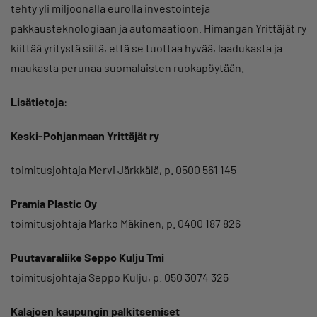
tehty yli miljoonalla eurolla investointeja
pakkausteknologiaan ja automaatioon. Himangan Yrittäjät ry
kiittää yritystä siitä, että se tuottaa hyvää, laadukasta ja
maukasta perunaa suomalaisten ruokapöytään.
Lisätietoja
:
Keski-Pohjanmaan Yrittäjät ry
toimitusjohtaja Mervi Järkkälä, p. 0500 561 145
Pramia Plastic Oy
toimitusjohtaja Marko Mäkinen, p. 0400 187 826
Puutavaraliike Seppo Kulju Tmi
toimitusjohtaja Seppo Kulju, p. 050 3074 325
Kalajoen kaupungin palkitsemiset