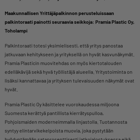
Maakunnallisen Yrittäjäpalkinnon perusteluissaan
palkintoraati painotti seuraavia seikkoja: Pramia Plastic Oy,
Toholampi
Palkintoraati totesi yksimielisesti, että yritys panostaa
jatkuvaan kehitykseen ja yrityksellä on hyvät kasvunäkymät.
Pramia Plasticin muovitehdas on myös kiertotalouden
edelläkävijä sekä hyvä työllistäjä alueella. Yritystoiminta on
lisäksi kannattavaa ja yrityksen tulevaisuuden näkymät ovat
hyvät.
Pramia Plastic Oy käsittelee vuorokaudessa miljoona
Suomesta kerättyä pantillista kierrätyspulloa,
Pohjoismaiden moderneimmalla linjastolla. Tuotannosta
syntyy elintarvikekelpoista muovia, joka pystytään
hyödyntämään sataprosenttisesti jatkojalostuksessa eikä