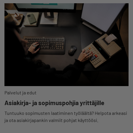
Palvelut ja edut
Asiakirja- ja sopimuspohjia yrittäjille
Tuntuuko sopimusten laatiminen työläältä? Helpota arkeasi
ja ota asiakirjapankin valmiit pohjat käyttöösi.