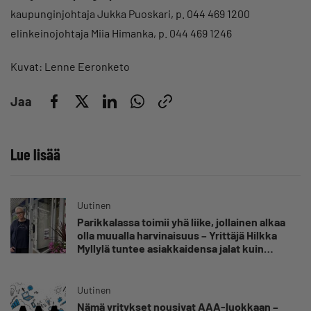
kaupunginjohtaja Jukka Puoskari, p. 044 469 1200
elinkeinojohtaja Miia Himanka, p. 044 469 1246
Kuvat: Lenne Eeronketo
Jaa
Lue lisää
Uutinen
Parikkalassa toimii yhä liike, jollainen alkaa
olla muualla harvinaisuus – Yrittäjä Hilkka
Myllylä tuntee asiakkaidensa jalat kuin
omansa
Uutinen
Nämä yritykset nousivat AAA-luokkaan –