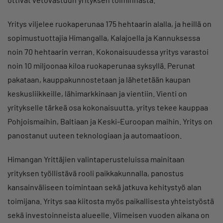
Yritys viljelee ruokaperunaa 175 hehtaarin alalla, ja heillä on
sopimustuottajia Himangalla, Kalajoella ja Kannuksessa
noin 70 hehtaarin verran. Kokonaisuudessa yritys varastoi
noin 10 miljoonaa kiloa ruokaperunaa syksyllä. Perunat
pakataan, kauppakunnostetaan ja lähetetään kaupan
keskusliikkeille, lähimarkkinaan ja vientiin. Vienti on
yritykselle tärkeä osa kokonaisuutta, yritys tekee kauppaa
Pohjoismaihin, Baltiaan ja Keski-Euroopan maihin. Yritys on
panostanut uuteen teknologiaan ja automaatioon.
Himangan Yrittäjien valintaperusteluissa mainitaan
yrityksen työllistävä rooli paikkakunnalla, panostus
kansainväliseen toimintaan sekä jatkuva kehitystyö alan
toimijana. Yritys saa kiitosta myös paikallisesta yhteistyöstä
sekä investoinneista alueelle. Viimeisen vuoden aikana on