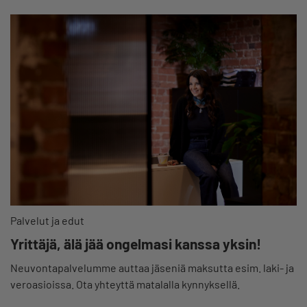
Palvelut ja edut
Yrittäjä, älä jää ongelmasi kanssa yksin!
Neuvontapalvelumme auttaa jäseniä maksutta esim. laki- ja
veroasioissa. Ota yhteyttä matalalla kynnyksellä.