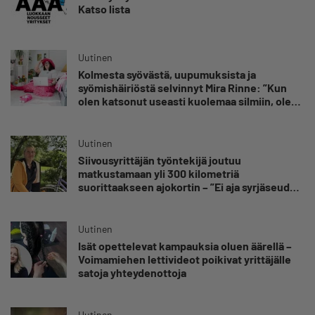
Katso lista
Uutinen
Kolmesta syövästä, uupumuksista ja
syömishäiriöstä selvinnyt Mira Rinne: ”Kun
olen katsonut useasti kuolemaa silmiin, olen
oppinut kestämään myös yrittäjyyteen
kuuluvaa epävarmuutta”
Uutinen
Siivousyrittäjän työntekijä joutuu
matkustamaan yli 300 kilometriä
suorittaakseen ajokortin – ”Ei aja syrjäseudun
etua”
Uutinen
Isät opettelevat kampauksia oluen äärellä –
Voimamiehen lettivideot poikivat yrittäjälle
satoja yhteydenottoja
Uutinen