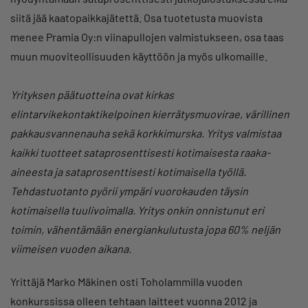
siitä jää kaatopaikkajätettä. Osa tuotetusta muovista
menee Pramia Oy:n viinapullojen valmistukseen, osa taas
muun muoviteollisuuden käyttöön ja myös ulkomaille.
Yrityksen päätuotteina ovat kirkas
elintarvikekontaktikelpoinen kierrätysmuovirae, värillinen
pakkausvannenauha sekä korkkimurska. Yritys valmistaa
kaikki tuotteet sataprosenttisesti kotimaisesta raaka-
aineesta ja sataprosenttisesti kotimaisella työllä.
Tehdastuotanto pyörii ympäri vuorokauden täysin
kotimaisella tuulivoimalla. Yritys onkin onnistunut eri
toimin, vähentämään energiankulutusta jopa 60% neljän
viimeisen vuoden aikana.
Yrittäjä Marko Mäkinen osti Toholammilla vuoden
konkurssissa olleen tehtaan laitteet vuonna 2012 ja