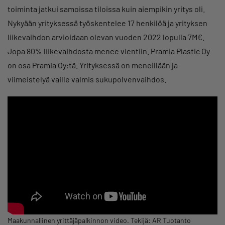
toiminta jatkui samoissa tiloissa kuin aiempikin yritys oli.
Nykyään yrityksessä työskentelee 17 henkilöä ja yrityksen
liikevaihdon arvioidaan olevan vuoden 2022 lopulla 7M€.
Jopa 80% liikevaihdosta menee vientiin. Pramia Plastic Oy
on osa Pramia Oy:tä. Yrityksessä on meneillään ja
viimeistelyä vaille valmis sukupolvenvaihdos.
Maakunnallinen yrittäjäpalkinnon video. Tekijä: AR Tuotanto