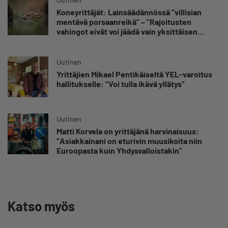
Koneyrittäjät: Lainsäädännössä ”villisian
mentävä porsaanreikä” – ”Rajoitusten
vahingot eivät voi jäädä vain yksittäisen
yrittäjän harteille”
Uutinen
Yrittäjien Mikael Pentikäiseltä YEL-varoitus
hallitukselle: ”Voi tulla ikävä yllätys”
Uutinen
Matti Korvela on yrittäjänä harvinaisuus:
”Asiakkainani on eturivin muusikoita niin
Euroopasta kuin Yhdysvalloistakin”
Katso myös