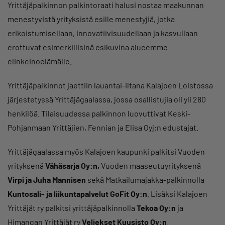
Yrittäjäpalkinnon palkintoraati halusi nostaa maakunnan
menestyvistä yrityksistä esille menestyjiä, jotka
erikoistumisellaan, innovatiivisuudellaan ja kasvullaan
erottuvat esimerkillisinä esikuvina alueemme
elinkeinoelämälle.
Yrittäjäpalkinnot jaettiin lauantai-iltana Kalajoen Loistossa
järjestetyssä Yrittäjägaalassa, jossa osallistujia oli yli 280
henkilöä. Tilaisuudessa palkinnon luovuttivat Keski-
Pohjanmaan Yrittäjien, Fennian ja Elisa Oyj:n edustajat.
Yrittäjägaalassa myös Kalajoen kaupunki palkitsi Vuoden
yrityksenä
Vähäsarja Oy:n,
Vuoden maaseutuyrityksenä
Virpi ja Juha Mannisen
sekä Matkailumajakka-palkinnolla
Kuntosali- ja liikuntapalvelut GoFit Oy:n
. Lisäksi Kalajoen
Yrittäjät ry palkitsi yrittäjäpalkinnolla
Tekoa Oy:n
ja
Himangan Yrittäjät ry
Veljekset Kuusisto Oy:n
.