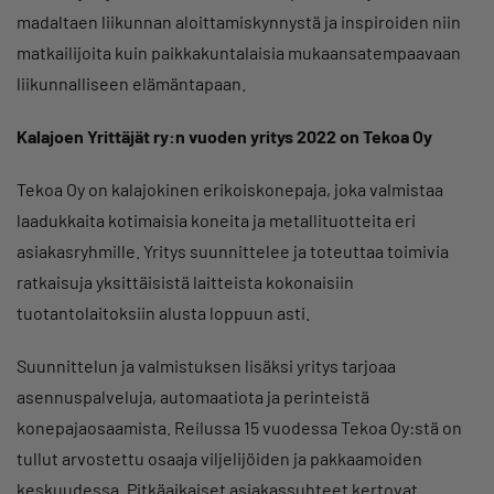
madaltaen liikunnan aloittamiskynnystä ja inspiroiden niin
matkailijoita kuin paikkakuntalaisia mukaansatempaavaan
liikunnalliseen elämäntapaan.
Kalajoen Yrittäjät ry:n vuoden yritys 2022 on Tekoa Oy
Tekoa Oy on kalajokinen erikoiskonepaja, joka valmistaa
laadukkaita kotimaisia koneita ja metallituotteita eri
asiakasryhmille. Yritys suunnittelee ja toteuttaa toimivia
ratkaisuja yksittäisistä laitteista kokonaisiin
tuotantolaitoksiin alusta loppuun asti.
Suunnittelun ja valmistuksen lisäksi yritys tarjoaa
asennuspalveluja, automaatiota ja perinteistä
konepajaosaamista. Reilussa 15 vuodessa Tekoa Oy:stä on
tullut arvostettu osaaja viljelijöiden ja pakkaamoiden
keskuudessa. Pitkäaikaiset asiakassuhteet kertovat