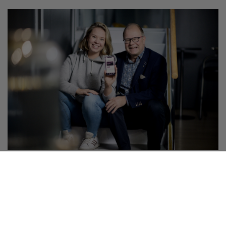
Palvelut ja edut
Yrittäjät-sovelluksessa jäsenyys on aina
mukanasi!
Nyt saat puhelimeesi niin jäsenkorttisi, jäsenetusi,
tuoreimmat yrittäjäuutiset kuin myös hyödylliset