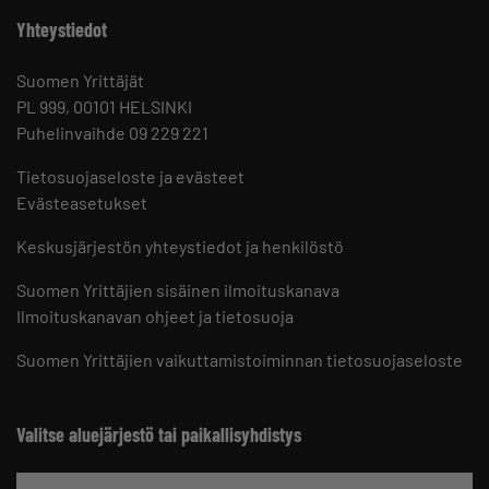
Yhteystiedot
Suomen Yrittäjät
PL 999, 00101 HELSINKI
Puhelinvaihde 09 229 221
Tietosuojaseloste ja evästeet
Evästeasetukset
Keskusjärjestön yhteystiedot ja henkilöstö
Suomen Yrittäjien sisäinen ilmoituskanava
Ilmoituskanavan ohjeet ja tietosuoja
Suomen Yrittäjien vaikuttamistoiminnan tietosuojaseloste
Valitse aluejärjestö tai paikallisyhdistys