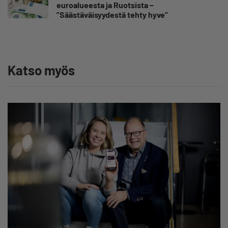
euroalueesta ja Ruotsista −
”Säästäväisyydestä tehty hyve”
Katso myös