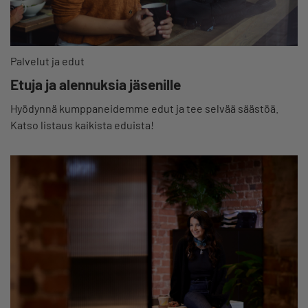
Palvelut ja edut
Etuja ja alennuksia jäsenille
Hyödynnä kumppaneidemme edut ja tee selvää säästöä.
Katso listaus kaikista eduista!