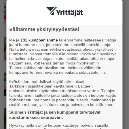
Uutinen
Kolmesta syövästä, uupumuksista ja
syömishäiriöstä selvinnyt Mira Rinne: ”Kun
olen katsonut useasti kuolemaa silmiin, olen
oppinut kestämään myös yrittäjyyteen
Välitämme yksityisyydestäsi
kuuluvaa epävarmuutta”
Me ja
182 kumppaniamme
tallennamme laitteeseesi tietoja
Uutinen
ja/tai haemme niitä, jotta voimme käsitellä henkilötietoja.
Siivousyrittäjän työntekijä joutuu
Näitä tietoja ovat esimerkiksi evästeissä olevat yksilölliset
matkustamaan yli 300 kilometriä
tunnisteet. Napsauttamalla alla olevaa linkkiä voit hyväksyä
suorittaakseen ajokortin – ”Ei aja syrjäseudun
tai hallinnoida valintojasi, kuten kieltää oikeutettujen etujen
käyttämisen. Voit tehdä tämän myös myöhemmin
etua”
Tietosuojakäytäntö-sivullamme. Valintasi välitetään
kumppaneillemme, eivätkä ne vaikuta selaustietoihin.
Uutinen
Evästeiden mahdolliset käyttötarkoitukset:
Isät opettelevat kampauksia oluen äärellä –
Tarkkojen sijaintitietojen käyttäminen. Laitteen
Voimamiehen lettivideot poikivat yrittäjälle
ominaisuuksien käyttäminen tunnistamista varten. Tietojen
satoja yhteydenottoja
tallentaminen laitteelle ja/tai laitteella olevien tietojen käyttö.
Kohdennettu mainonta ja personoitu sisältö, mainonnan ja
sisällön mittaus, yleisötutkimus ja palvelujen kehittäminen .
Uutinen
Suomen Yrittäjät ja sen kumppanit tarvitsevat
suostumuksesi seuraaviin:
Koneyrittäjät: Lainsäädännössä ”villisian
mentävä porsaanreikä” – ”Rajoitusten
Hyväksymällä sallitte tietojen käsittelyn palvelun sisällä,
vahingot eivät voi jäädä vain yksittäisen