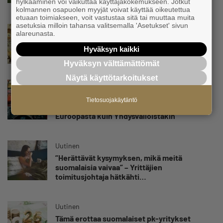
hylkääminen voi vaikuttaa käyttäjäkokemukseen. Jotkut
yrittäjän harteille”
kolmannen osapuolen myyjät voivat käyttää oikeutettua
etuaan toimiakseen, voit vastustaa sitä tai muuttaa muita
asetuksia milloin tahansa valitsemalla 'Asetukset' sivun
Uutinen
alareunasta.
Yrittäjien Mikael Pentikäiseltä YEL-varoitus
Hyväksyn kaikki
hallitukselle: ”Voi tulla ikävä yllätys”
Hyväksyn välttämättömät
Näytä käyttötarkoitukset
Uutinen
Matti Korvela on yrittäjänä harvinaisuus:
Tietosuojakäytäntö
”Asiakkainani on eturivin muusikoita niin
Euroopasta kuin Yhdysvalloistakin”
Uutinen
”Herättävät kysymyksen, mikä meitä
suomalaisia vaivaa” – Yrittäjien
toimitusjohtaja hätkähti
sairauspoissaolotilastoa
Uutinen
Tämä erottaa suomalaiset pk-yritykset