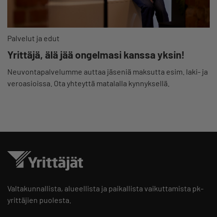
Palvelut ja edut
Yrittäjä, älä jää ongelmasi kanssa yksin!
Neuvontapalvelumme auttaa jäseniä maksutta esim. laki- ja
veroasioissa. Ota yhteyttä matalalla kynnyksellä.
Valtakunnallista, alueellista ja paikallista vaikuttamista pk-
yrittäjien puolesta.