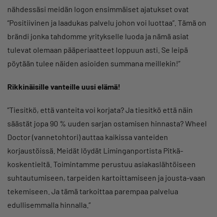
nähdessäsi meidän logon ensimmäiset ajatukset ovat
“Positiivinen ja laadukas palvelu johon voi luottaa”. Tämä on
brändi jonka tahdomme yritykselle luoda ja nämä asiat
tulevat olemaan pääperiaatteet loppuun asti. Se leipä
pöytään tulee näiden asioiden summana meillekin!”
Rikkinäisille vanteille uusi elämä!
”Tiesitkö, että vanteita voi korjata? Ja tiesitkö että näin
säästät jopa 90 % uuden sarjan ostamisen hinnasta? Wheel
Doctor (vannetohtori) auttaa kaikissa vanteiden
korjaustöissä. Meidät löydät Liminganportista Pitkä-
koskentieltä. Toimintamme perustuu asiakaslähtöiseen
suhtautumiseen, tarpeiden kartoittamiseen ja jousta-vaan
tekemiseen. Ja tämä tarkoittaa parempaa palvelua
edullisemmalla hinnalla.”