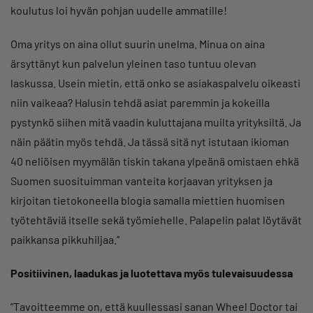
koulutus loi hyvän pohjan uudelle ammatille!
Oma yritys on aina ollut suurin unelma. Minua on aina
ärsyttänyt kun palvelun yleinen taso tuntuu olevan
laskussa. Usein mietin, että onko se asiakaspalvelu oikeasti
niin vaikeaa? Halusin tehdä asiat paremmin ja kokeilla
pystynkö siihen mitä vaadin kuluttajana muilta yrityksiltä. Ja
näin päätin myös tehdä. Ja tässä sitä nyt istutaan ikioman
40 neliöisen myymälän tiskin takana ylpeänä omistaen ehkä
Suomen suosituimman vanteita korjaavan yrityksen ja
kirjoitan tietokoneella blogia samalla miettien huomisen
työtehtäviä itselle sekä työmiehelle. Palapelin palat löytävät
paikkansa pikkuhiljaa.”
Positiivinen, laadukas ja luotettava myös tulevaisuudessa
”Tavoitteemme on, että kuullessasi sanan Wheel Doctor tai