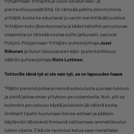
Pohjanmaan Yrittäjiltä ja Oulun seudun käsi- ja
pienteollisuussäätiöltä. On tärkeää palkita yksintoimivia
yrittäjiä, koska he edustavat jo varsin merkittävää joukkoa
Yrittäjien koko jäsenkunnasta ja kädentaitoihin perustuvaa
osaamista on tärkeää nostaa esille jatkuvasti, sanovat
Pohjois-Pohjanmaan Yrittäjien puheenjohtaja
Jussi
Riikonen
ja Oulun talousalueen käsi- ja pienteollisuus
säätiön puheenjohtaja
Risto Luttinen.
Tohtorille tämä työ ei ole vain työ, se on lapsuuden haave
”Päätin pienenä poikana mennä esikoulusta suoraan lukioon
ja sieltä jatkaa oman yrityksen perustamisella. Noh, piti se
kuitenkin peruskoulu käydä ja lukiokin jäi välistä koska
lenkkarit tipahti kuuluisaan bensa-astiaan ja päädyin
käytännön läheisenä ihmisenä valitsemaan ammattikoulun
lukion sijasta. Eikä ole tarvinnut katua vaan metallialan