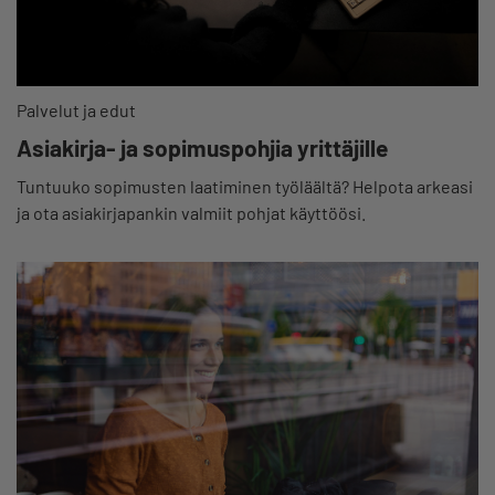
Palvelut ja edut
Asiakirja- ja sopimuspohjia yrittäjille
Tuntuuko sopimusten laatiminen työläältä? Helpota arkeasi
ja ota asiakirjapankin valmiit pohjat käyttöösi.