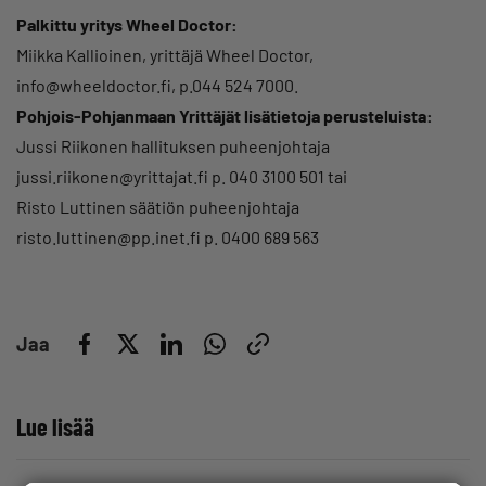
Palkittu yritys Wheel Doctor:
Miikka Kallioinen, yrittäjä Wheel Doctor,
info@wheeldoctor.fi, p.044 524 7000.
Pohjois-Pohjanmaan Yrittäjät lisätietoja perusteluista:
Jussi Riikonen hallituksen puheenjohtaja
jussi.riikonen@yrittajat.fi p. 040 3100 501 tai
Risto Luttinen säätiön puheenjohtaja
risto.luttinen@pp.inet.fi p. 0400 689 563
Jaa
Lue lisää