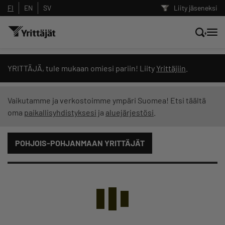
FI
EN
SV
Liity jäseneksi
Hae sivustolta tai kysy suoraan
YRITTÄJÄ, tule mukaan omiesi pariin! Liity
Yrittäjiin
.
Yrittäjien tekoälyltä
Vaikutamme ja verkostoimme ympäri Suomea! Etsi täältä
oma
paikallisyhdistyksesi
ja
aluejärjestösi
.
Hae
POHJOIS-POHJANMAAN YRITTÄJÄT
Suodata hakutuloksia: näytä kaikki sisältö