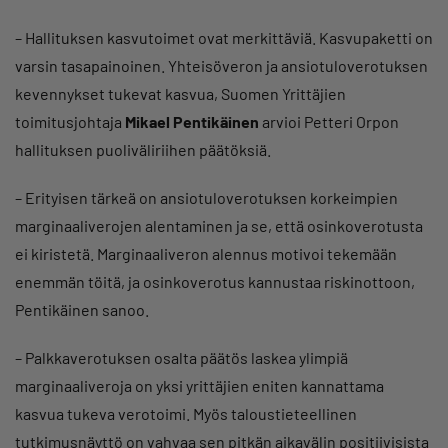
– Hallituksen kasvutoimet ovat merkittäviä. Kasvupaketti on
varsin tasapainoinen. Yhteisöveron ja ansiotuloverotuksen
kevennykset tukevat kasvua, Suomen Yrittäjien
toimitusjohtaja
Mikael Pentikäinen
arvioi Petteri Orpon
hallituksen puoliväliriihen päätöksiä.
– Erityisen tärkeä on ansiotuloverotuksen korkeimpien
marginaaliverojen alentaminen ja se, että osinkoverotusta
ei kiristetä. Marginaaliveron alennus motivoi tekemään
enemmän töitä, ja osinkoverotus kannustaa riskinottoon,
Pentikäinen sanoo.
– Palkkaverotuksen osalta päätös laskea ylimpiä
marginaaliveroja on yksi yrittäjien eniten kannattama
kasvua tukeva verotoimi. Myös taloustieteellinen
tutkimusnäyttö on vahvaa sen pitkän aikavälin positiivisista