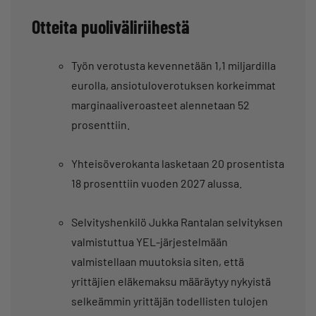
Otteita puoliväliriihestä
Työn verotusta kevennetään 1,1 miljardilla
eurolla, ansiotuloverotuksen korkeimmat
marginaaliveroasteet alennetaan 52
prosenttiin.
Yhteisöverokanta lasketaan 20 prosentista
18 prosenttiin vuoden 2027 alussa.
Selvityshenkilö Jukka Rantalan selvityksen
valmistuttua YEL-järjestelmään
valmistellaan muutoksia siten, että
yrittäjien eläkemaksu määräytyy nykyistä
selkeämmin yrittäjän todellisten tulojen