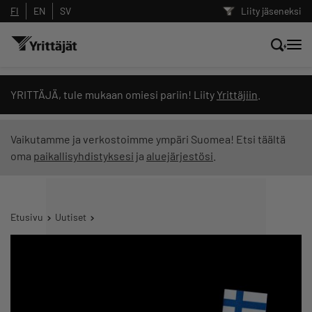
FI
EN
SV
Liity jäseneksi
Hae sivustolta tai kysy suoraan
YRITTÄJÄ, tule mukaan omiesi pariin! Liity
Yrittäjiin
.
Yrittäjien tekoälyltä
Vaikutamme ja verkostoimme ympäri Suomea! Etsi täältä
oma
paikallisyhdistyksesi
ja
aluejärjestösi
.
Hae
Suodata hakutuloksia: näytä kaikki sisältö
Etusivu
Uutiset