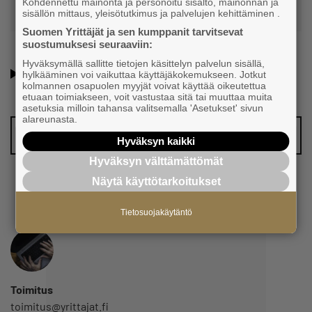
Kohdennettu mainonta ja personoitu sisältö, mainonnan ja
sisällön mittaus, yleisötutkimus ja palvelujen kehittäminen .
Suomen Yrittäjät ja sen kumppanit tarvitsevat
suostumuksesi seuraaviin:
Oletko jo Suomen Yrittäjien jäsen? Lue lisää jäsenyyden
Hyväksymällä sallitte tietojen käsittelyn palvelun sisällä,
hylkääminen voi vaikuttaa käyttäjäkokemukseen. Jotkut
eduista ja hyödyistä!
kolmannen osapuolen myyjät voivat käyttää oikeutettua
etuaan toimiakseen, voit vastustaa sitä tai muuttaa muita
asetuksia milloin tahansa valitsemalla 'Asetukset' sivun
alareunasta.
Vinkkaa meille juttuaihe!
Hyväksyn kaikki
Hyväksyn välttämättömät
Näytä käyttötarkoitukset
Tietosuojakäytäntö
Toimitus
toimitus@yrittajat.fi