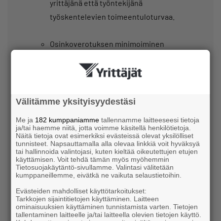
yrittäjänä että työntekijänä
työskentelevien toimeentuloturvaa.
Osinkoverotuksen minimoiminen
osakevaihtojärjestelyjen avulla estetään.
Yritystukia vähennetään 12 miljoonaa.
Välitämme yksityisyydestäsi
Tappioiden vähennysoikeutta pidennetään
Me ja
182 kumppaniamme
tallennamme laitteeseesi tietoja
verovuoden 2026 tappioista alkaen.
ja/tai haemme niitä, jotta voimme käsitellä henkilötietoja.
Näitä tietoja ovat esimerkiksi evästeissä olevat yksilölliset
tunnisteet. Napsauttamalla alla olevaa linkkiä voit hyväksyä
tai hallinnoida valintojasi, kuten kieltää oikeutettujen etujen
Työmarkkinajärjestöjen jäsenmaksujen
käyttämisen. Voit tehdä tämän myös myöhemmin
verovähennysoikeus poistetaan vuodesta
Tietosuojakäytäntö-sivullamme. Valintasi välitetään
kumppaneillemme, eivätkä ne vaikuta selaustietoihin.
2026 alkaen. Poistaminen toteutetaan
Evästeiden mahdolliset käyttötarkoitukset:
sekä työnantaja- että työntekijäjärjestöjen
Tarkkojen sijaintitietojen käyttäminen. Laitteen
ominaisuuksien käyttäminen tunnistamista varten. Tietojen
jäsenmaksuihin.
tallentaminen laitteelle ja/tai laitteella olevien tietojen käyttö.