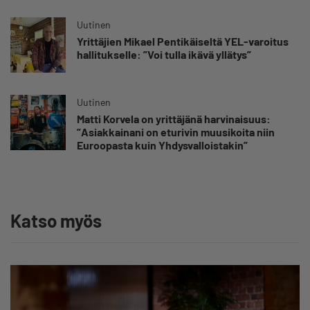
Uutinen
Yrittäjien Mikael Pentikäiseltä YEL-varoitus
hallitukselle: ”Voi tulla ikävä yllätys”
Uutinen
Matti Korvela on yrittäjänä harvinaisuus:
”Asiakkainani on eturivin muusikoita niin
Euroopasta kuin Yhdysvalloistakin”
Katso myös