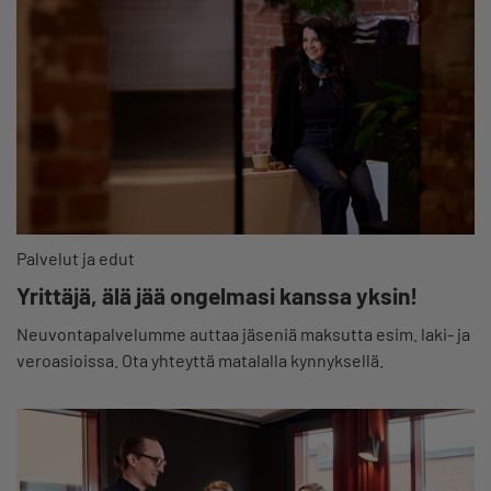
Palvelut ja edut
Yrittäjä, älä jää ongelmasi kanssa yksin!
Neuvontapalvelumme auttaa jäseniä maksutta esim. laki- ja
veroasioissa. Ota yhteyttä matalalla kynnyksellä.