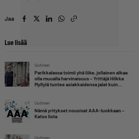
Jaa
Lue lisää
Uutinen
Parikkalassa toimii yhä liike, jollainen alkaa
olla muualla harvinaisuus – Yrittäjä Hilkka
Myllylä tuntee asiakkaidensa jalat kuin
omansa
Uutinen
Nämä yritykset nousivat AAA-luokkaan –
Katso lista
Uutinen