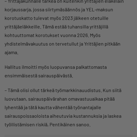
– Yrittäjäkunnalle tärkeä on kuitenkin yrittäjien eläkelain
korjaussarja, jossa siirtymäsäännös ja YEL-maksun
korotuskatto tulevat myös 2023 jälkeen otetuille
yrittäjäeläkkeille. Tämä estää tuhansilla yrittäjillä
kohtuuttomat korotukset vuonna 2026. Myös
yhdistelmävakuutus on tervetullut ja Yrittäjien pitkään
ajama.
Hallitus ilmoitti myös luopuvansa palkattomasta
ensimmäisestä sairauspäivästä.
– Tämä olisi ollut tärkeä työmarkkinauudistus. Kun siitä
luovutaan, sairauspäivärahan omavastuuaikaa pitää
lyhentää ja tätä kautta vähentää työnantajalle
sairauspoissaoloista aiheutuvia kustannuksia ja laskea
työllistämisen riskiä, Pentikäinen sanoo.