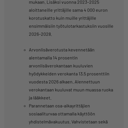
mukaan. Lisäksi vuonna 2023–2025
aloittaneille yrittäjille sama 4 000 euron
korotuskatto kuin muille yrittäjille
ensimmäisiin työtulotarkastuksiin vuosille
2026–2028.
Arvonlisäverotusta kevennetään
alentamalla 14 prosentin
arvonlisäverokantaan kuuluvien
hyödykkeiden verokanta 13,5 prosenttiin
vuodesta 2026 alkaen. Alennettuun
verokantaan kuuluvat muun muassa ruoka
ja lääkkeet.
Parannetaan osa-aikayrittäjien
sosiaaliturvaa ottamalla käyttöön
yhdistelmävakuutus. Vahvistetaan sekä