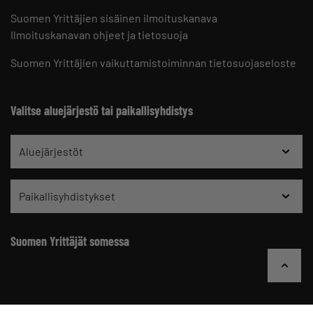
Suomen Yrittäjien sisäinen ilmoituskanava
Ilmoituskanavan ohjeet ja tietosuoja
Suomen Yrittäjien vaikuttamistoiminnan tietosuojaseloste
Valitse aluejärjestö tai paikallisyhdistys
Aluejärjestöt
Paikallisyhdistykset
Suomen Yrittäjät somessa