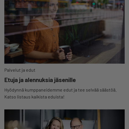
Palvelut ja edut
Etuja ja alennuksia jäsenille
Hyödynnä kumppaneidemme edut ja tee selvää säästöä.
Katso listaus kaikista eduista!