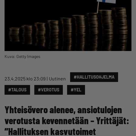
Kuva: Getty Images
#HALLITUSOHJELMA
23.4.2025 klo 23:09
Uutinen
#TALOUS
#VEROTUS
#YEL
Yhteisövero alenee, ansiotulojen
verotusta kevennetään – Yrittäjät:
”Hallituksen kasvutoimet