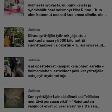
Kolmesta syövästä, uupumuksista ja
syömishäiriöstä selvinnyt Mira Rinne: ”Kun
olen katsonut useasti kuolemaa silmiin, olen
oppinut kestämään myös yrittäjyyteen
kuuluvaa epävarmuutta”
Uutinen
Siivousyrittäjän työntekijä joutuu
matkustamaan yli 300 kilometriä
suorittaakseen ajokortin – ”Ei aja syrjäseudun
etua”
Uutinen
Isät opettelevat kampauksia oluen äärellä –
Voimamiehen lettivideot poikivat yrittäjälle
satoja yhteydenottoja
Uutinen
Koneyrittäjät: Lainsäädännössä ”villisian
mentävä porsaanreikä” – ”Rajoitusten
vahingot eivät voi jäädä vain yksittäisen
yrittäjän harteille”