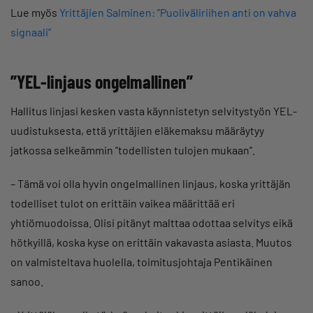
Lue myös
Yrittäjien Salminen: ”Puoliväliriihen anti on vahva
signaali”
”YEL-linjaus ongelmallinen”
Hallitus linjasi kesken vasta käynnistetyn selvitystyön YEL-
uudistuksesta, että yrittäjien eläkemaksu määräytyy
jatkossa selkeämmin ”todellisten tulojen mukaan”.
– Tämä voi olla hyvin ongelmallinen linjaus, koska yrittäjän
todelliset tulot on erittäin vaikea määrittää eri
yhtiömuodoissa. Olisi pitänyt malttaa odottaa selvitys eikä
hötkyillä, koska kyse on erittäin vakavasta asiasta. Muutos
on valmisteltava huolella, toimitusjohtaja Pentikäinen
sanoo.