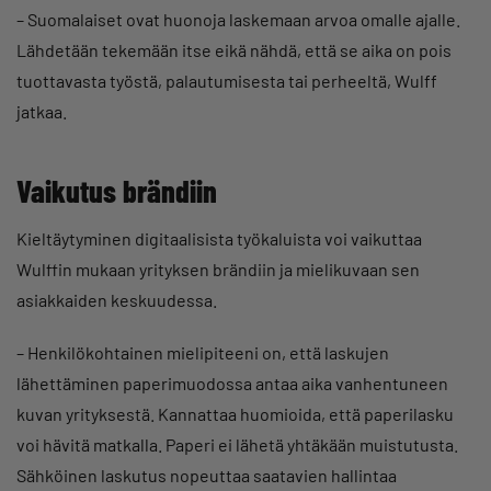
– Suomalaiset ovat huonoja laskemaan arvoa omalle ajalle.
Lähdetään tekemään itse eikä nähdä, että se aika on pois
tuottavasta työstä, palautumisesta tai perheeltä, Wulff
jatkaa.
Vaikutus brändiin
Kieltäytyminen digitaalisista työkaluista voi vaikuttaa
Wulffin mukaan yrityksen brändiin ja mielikuvaan sen
asiakkaiden keskuudessa.
– Henkilökohtainen mielipiteeni on, että laskujen
lähettäminen paperimuodossa antaa aika vanhentuneen
kuvan yrityksestä. Kannattaa huomioida, että paperilasku
voi hävitä matkalla. Paperi ei lähetä yhtäkään muistutusta.
Sähköinen laskutus nopeuttaa saatavien hallintaa