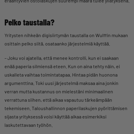
erääntyvien ostolaskujen suurempi määrä tulee yllätyksenä.
Pelko taustalla?
Yritysten nihkeän digisiirtymän taustalla on Wulffin mukaan
osittain pelko siitä, osataanko järjestelmiä käyttää.
– Joku voi ajatella, että menee kontrolli, kun ei saakaan
enää paperia silmiensä eteen. Kun on aina tehty näin, ei
uskalleta vaihtaa toimintatapaa. Hintaa pidän huonona
argumenttina. Toki uusi järjestelmä maksaa aina jonkin
verran mutta kustannus on mielestäni minimaalinen
verrattuna siihen, että aikaa vapautuu tärkeämpään
tekemiseen. Taloushallinnon paperilaskujen pyörittämisen
sijasta yrityksessä voisi käyttää aikaa esimerkiksi
laskutettavaan työhön.