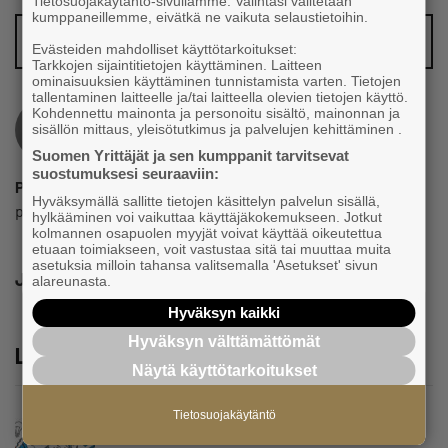
Tietosuojakäytäntö-sivullamme. Valintasi välitetään
kumppaneillemme, eivätkä ne vaikuta selaustietoihin.
Vinkkaa meille juttuaihe!
Evästeiden mahdolliset käyttötarkoitukset:
Tarkkojen sijaintitietojen käyttäminen. Laitteen
ominaisuuksien käyttäminen tunnistamista varten. Tietojen
tallentaminen laitteelle ja/tai laitteella olevien tietojen käyttö.
Kohdennettu mainonta ja personoitu sisältö, mainonnan ja
sisällön mittaus, yleisötutkimus ja palvelujen kehittäminen .
Suomen Yrittäjät ja sen kumppanit tarvitsevat
suostumuksesi seuraaviin:
Pauli Reinikainen
Hyväksymällä sallitte tietojen käsittelyn palvelun sisällä,
pauli.reinikainen@yrittajat.fi
hylkääminen voi vaikuttaa käyttäjäkokemukseen. Jotkut
kolmannen osapuolen myyjät voivat käyttää oikeutettua
etuaan toimiakseen, voit vastustaa sitä tai muuttaa muita
asetuksia milloin tahansa valitsemalla 'Asetukset' sivun
Jaa
alareunasta.
Hyväksyn kaikki
Hyväksyn välttämättömät
Lue lisää
Näytä käyttötarkoitukset
Tietosuojakäytäntö
Uutinen