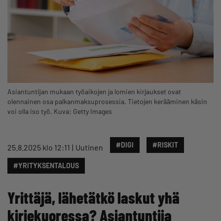
Asiantuntijan mukaan työaikojen ja lomien kirjaukset ovat
olennainen osa palkanmaksuprosessia. Tietojen kerääminen käsin
voi olla iso työ. Kuva: Getty Images
#DIGI
#RISKIT
25.8.2025 klo 12:11
Uutinen
#YRITYKSENTALOUS
Yrittäjä, lähetätkö laskut yhä
kirjekuoressa? Asiantuntija