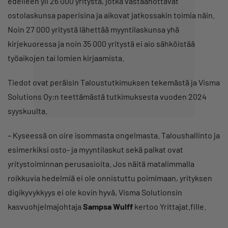
edelleen yli 26 000 yritystä, jotka vastaanottavat
ostolaskunsa paperisina ja aikovat jatkossakin toimia näin.
Noin 27 000 yritystä lähettää myyntilaskunsa yhä
kirjekuoressa ja noin 35 000 yritystä ei aio sähköistää
työaikojen tai lomien kirjaamista.
Tiedot ovat peräisin Taloustutkimuksen tekemästä ja Visma
Solutions Oy:n teettämästä tutkimuksesta vuoden 2024
syyskuulta.
– Kyseessä on oire isommasta ongelmasta. Taloushallinto ja
esimerkiksi osto- ja myyntilaskut sekä palkat ovat
yritystoiminnan perusasioita. Jos näitä matalimmalla
roikkuvia hedelmiä ei ole onnistuttu poimimaan, yrityksen
digikyvykkyys ei ole kovin hyvä, Visma Solutionsin
kasvuohjelmajohtaja
Sampsa Wulff
kertoo Yrittajat.fille.