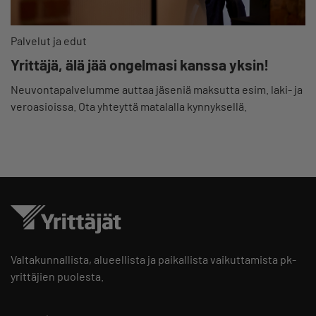
Palvelut ja edut
Yrittäjä, älä jää ongelmasi kanssa yksin!
Neuvontapalvelumme auttaa jäseniä maksutta esim. laki- ja
veroasioissa. Ota yhteyttä matalalla kynnyksellä.
Valtakunnallista, alueellista ja paikallista vaikuttamista pk-
yrittäjien puolesta.