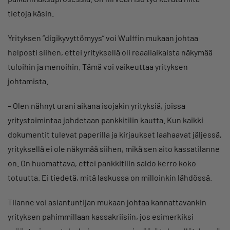
tietoja käsin.
Yrityksen ”digikyvyttömyys” voi Wulffin mukaan johtaa
helposti siihen, ettei yrityksellä oli reaaliaikaista näkymää
tuloihin ja menoihin. Tämä voi vaikeuttaa yrityksen
johtamista.
– Olen nähnyt urani aikana isojakin yrityksiä, joissa
yritystoimintaa johdetaan pankkitilin kautta. Kun kaikki
dokumentit tulevat paperilla ja kirjaukset laahaavat jäljessä,
yrityksellä ei ole näkymää siihen, mikä sen aito kassatilanne
on. On huomattava, ettei pankkitilin saldo kerro koko
totuutta. Ei tiedetä, mitä laskussa on milloinkin lähdössä.
Tilanne voi asiantuntijan mukaan johtaa kannattavankin
yrityksen pahimmillaan kassakriisiin, jos esimerkiksi