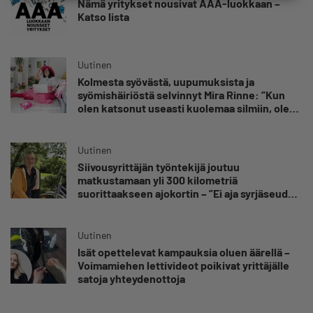
Nämä yritykset nousivat AAA-luokkaan –
Katso lista
Uutinen
Kolmesta syövästä, uupumuksista ja
syömishäiriöstä selvinnyt Mira Rinne: ”Kun
olen katsonut useasti kuolemaa silmiin, olen
oppinut kestämään myös yrittäjyyteen
kuuluvaa epävarmuutta”
Uutinen
Siivousyrittäjän työntekijä joutuu
matkustamaan yli 300 kilometriä
suorittaakseen ajokortin – ”Ei aja syrjäseudun
etua”
Uutinen
Isät opettelevat kampauksia oluen äärellä –
Voimamiehen lettivideot poikivat yrittäjälle
satoja yhteydenottoja