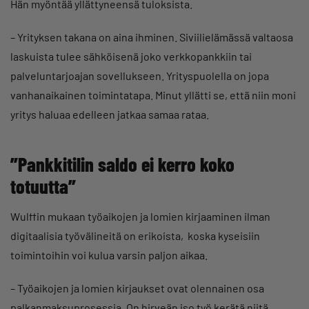
Hän myöntää yllättyneensä tuloksista.
– Yrityksen takana on aina ihminen. Siviilielämässä valtaosa
laskuista tulee sähköisenä joko verkkopankkiin tai
palveluntarjoajan sovellukseen. Yrityspuolella on jopa
vanhanaikainen toimintatapa. Minut yllätti se, että niin moni
yritys haluaa edelleen jatkaa samaa rataa.
”Pankkitilin saldo ei kerro koko
totuutta”
Wulffin mukaan työaikojen ja lomien kirjaaminen ilman
digitaalisia työvälineitä on erikoista, koska kyseisiin
toimintoihin voi kulua varsin paljon aikaa.
– Työaikojen ja lomien kirjaukset ovat olennainen osa
palkanmaksuprosessia. On hirveän iso työ kerätä niitä