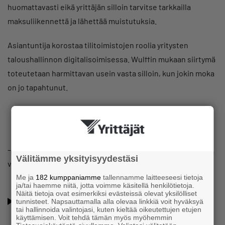
huomattavasti eikä yrittäjän silloin tarvitse tarkkailla
maksuliikennettä ja lähettää muistutuksia.
Asiantuntija korostaa tilitoimistojen roolia yritysten
taloushallinnon digitalisoimisessa. Wulffin mukaan siirtymä
toteutetaan harmittavan usein vasta silloin, kun jokin moka
on jo tapahtunut.
– Saatetaan huomata, että digitalisoinnin avulla moka olisi
Välitämme yksityisyydestäsi
voitu välttää.
Me ja
182 kumppaniamme
tallennamme laitteeseesi tietoja
ja/tai haemme niitä, jotta voimme käsitellä henkilötietoja.
Oletko jo Suomen Yrittäjien jäsen? Lue jäsenyyden eduista
Näitä tietoja ovat esimerkiksi evästeissä olevat yksilölliset
tunnisteet. Napsauttamalla alla olevaa linkkiä voit hyväksyä
ja hyödyistä
tai hallinnoida valintojasi, kuten kieltää oikeutettujen etujen
käyttämisen. Voit tehdä tämän myös myöhemmin