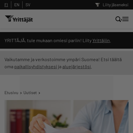
FI
EN
SV
Liity jäseneksi
Hae sivustolta tai kysy suoraan
YRITTÄJÄ, tule mukaan omiesi pariin! Liity
Yrittäjiin
.
Yrittäjien tekoälyltä
Vaikutamme ja verkostoimme ympäri Suomea! Etsi täältä
oma
paikallisyhdistyksesi
ja
aluejärjestösi
.
Hae
Suodata hakutuloksia: näytä kaikki sisältö
Etusivu
Uutiset