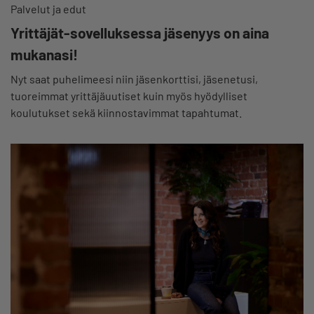
Palvelut ja edut
Yrittäjät-sovelluksessa jäsenyys on aina
mukanasi!
Nyt saat puhelimeesi niin jäsenkorttisi, jäsenetusi,
tuoreimmat yrittäjäuutiset kuin myös hyödylliset
koulutukset sekä kiinnostavimmat tapahtumat.