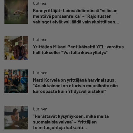
Uutinen
Koneyrittäjät: Lainsäädännössä ”villisian
mentävä porsaanreikä” – ”Rajoitusten
vahingot eivät voi jäädä vain yksittäisen
yrittäjän harteille”
Uutinen
Yrittäjien Mikael Pentikäiseltä YEL-varoitus
hallitukselle: ”Voi tulla ikävä yllätys”
Uutinen
Matti Korvela on yrittäjänä harvinaisuus:
”Asiakkainani on eturivin muusikoita niin
Euroopasta kuin Yhdysvalloistakin”
Uutinen
”Herättävät kysymyksen, mikä meitä
suomalaisia vaivaa” – Yrittäjien
toimitusjohtaja hätkähti
sairauspoissaolotilastoa