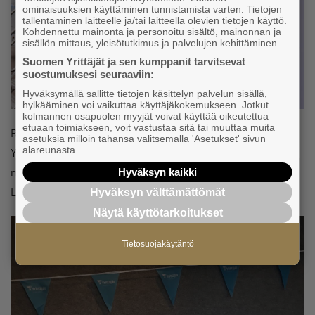
ominaisuuksien käyttäminen tunnistamista varten. Tietojen
tallentaminen laitteelle ja/tai laitteella olevien tietojen käyttö.
Kohdennettu mainonta ja personoitu sisältö, mainonnan ja
sisällön mittaus, yleisötutkimus ja palvelujen kehittäminen .
Suomen Yrittäjät ja sen kumppanit tarvitsevat
suostumuksesi seuraaviin:
Hyväksymällä sallitte tietojen käsittelyn palvelun sisällä,
hylkääminen voi vaikuttaa käyttäjäkokemukseen. Jotkut
kolmannen osapuolen myyjät voivat käyttää oikeutettua
etuaan toimiakseen, voit vastustaa sitä tai muuttaa muita
Roadshow isännät Toni Herrala ja Mikko Almgren, Haminan
asetuksia milloin tahansa valitsemalla 'Asetukset' sivun
alareunasta.
Yrittäjien puheenjohtaja Nina Nylund sekä Kymen Yrittäjien
markkinointiassistentti Minna Parkas. Kuva: Hannu
Hyväksyn kaikki
Lehtinen
Hyväksyn välttämättömät
Näytä käyttötarkoitukset
Tietosuojakäytäntö