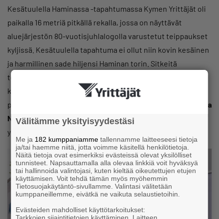
Kesätuulella Haminassa -tapahtumassa Kymen Yrittäjät oli
paikalla 16 metriä pitkällä rekalla, jossa on näyttävät
aluejärjestön 80-vuotisjuhlalogolla varustetut teippaukset
kyljissä. Kesätuulella tapahtuma ei ollut niin kovin kesäinen
ja harmillinen sade hiljensi Haminan torin. Sitkeitä
torikävijöitäkin oli toki liikkeellä ja monet olivat
kiinnostuneet rekasta ja sen sisällöstä. Kymen Yrittäjien
poppoo sai yhdessä Haminan Yrittäjien puheenjohtajan
Nina
Nylundin
kanssa rupatella mukavia ja kertoa
Välitämme yksityisyydestäsi
yrittäjäjärjestön toiminnasta kiinnostuneille.
Me ja
182 kumppaniamme
tallennamme laitteeseesi tietoja
ja/tai haemme niitä, jotta voimme käsitellä henkilötietoja.
Näitä tietoja ovat esimerkiksi evästeissä olevat yksilölliset
tunnisteet. Napsauttamalla alla olevaa linkkiä voit hyväksyä
tai hallinnoida valintojasi, kuten kieltää oikeutettujen etujen
käyttämisen. Voit tehdä tämän myös myöhemmin
Tietosuojakäytäntö-sivullamme. Valintasi välitetään
kumppaneillemme, eivätkä ne vaikuta selaustietoihin.
Evästeiden mahdolliset käyttötarkoitukset:
Tarkkojen sijaintitietojen käyttäminen. Laitteen