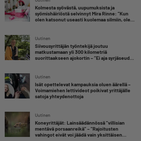
Kolmesta syövästä, uupumuksista ja
syömishäiriöstä selvinnyt Mira Rinne: ”Kun
olen katsonut useasti kuolemaa silmiin, olen
oppinut kestämään myös yrittäjyyteen
kuuluvaa epävarmuutta”
Uutinen
Siivousyrittäjän työntekijä joutuu
matkustamaan yli 300 kilometriä
suorittaakseen ajokortin – ”Ei aja syrjäseudun
etua”
Uutinen
Isät opettelevat kampauksia oluen äärellä –
Voimamiehen lettivideot poikivat yrittäjälle
satoja yhteydenottoja
Uutinen
Koneyrittäjät: Lainsäädännössä ”villisian
mentävä porsaanreikä” – ”Rajoitusten
vahingot eivät voi jäädä vain yksittäisen
yrittäjän harteille”