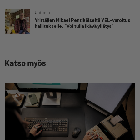
Uutinen
Yrittäjien Mikael Pentikäiseltä YEL-varoitus
hallitukselle: ”Voi tulla ikävä yllätys”
Katso myös