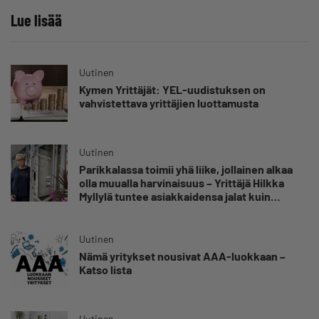
Lue lisää
Uutinen
Kymen Yrittäjät: YEL-uudistuksen on
vahvistettava yrittäjien luottamusta
Uutinen
Parikkalassa toimii yhä liike, jollainen alkaa
olla muualla harvinaisuus – Yrittäjä Hilkka
Myllylä tuntee asiakkaidensa jalat kuin
omansa
Uutinen
Nämä yritykset nousivat AAA-luokkaan –
Katso lista
Uutinen