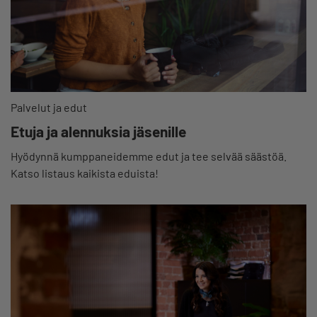
Palvelut ja edut
Etuja ja alennuksia jäsenille
Hyödynnä kumppaneidemme edut ja tee selvää säästöä.
Katso listaus kaikista eduista!