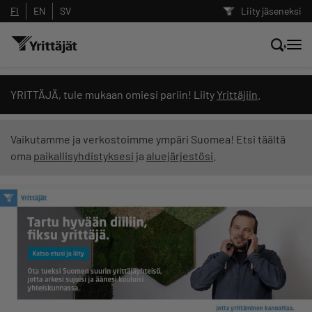
FI
EN
SV
Liity jäseneksi
Hae sivustolta tai kysy suoraan
YRITTÄJÄ, tule mukaan omiesi pariin! Liity
Yrittäjiin
.
Yrittäjien tekoälyltä
Vaikutamme ja verkostoimme ympäri Suomea! Etsi täältä
oma
paikallisyhdistyksesi
ja
aluejärjestösi
.
Hae
Suodata hakutuloksia: näytä kaikki sisältö