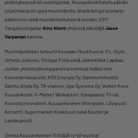
yhdistyksensä 40-vuotisjuhlat. Kuusankoskitalolla päivän
ohjelmassa oli upea muotinäytös, ämpäribingo loistavin
palkinnoin sekä musiikkiesityksenä vuoden 2017
Tangokuningatar
Aino Niemi
yhdessä säestäjä
Jasse
Varpaman
kanssa.
Muotinäytöksen toteutti Kuusaan Muotihuone, P.L-Style,
Urheilu Jokinen, Vintage Frilla sekä Jalkineliike Lapikas.
Juhlan yhteistyökumppaneina toimivat lisäksi mm.
Kouvolan kaupunki, KSS Energia Oy, Sammutinhuolto
Santtu Aitala Oy, TR-mainos, Upe Systems Oy, Veikon Kone
Kuusankoski, K-Market Woikantori, Kampaamo Tii-na,
Kouvola Innovation, Kuusankosken Viherpiste, Liivipuoti
Korsetti, Supermarket Koskituuli sekä Suutari ja
Laukkupuoti.
Onnea Kuusankosken Yrittäjät ry 40-vuotta!