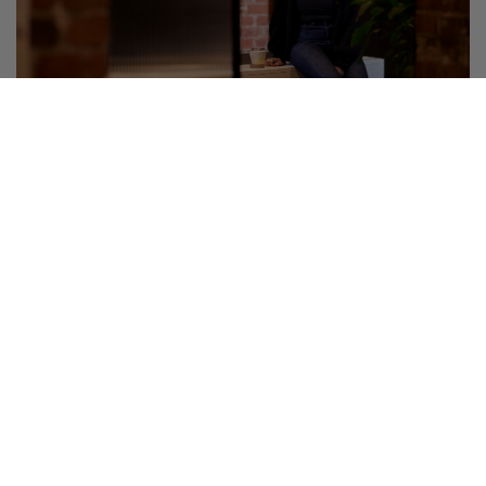
Palvelut ja edut
Yrittäjä, älä jää ongelmasi kanssa yksin!
Neuvontapalvelumme auttaa jäseniä maksutta esim. laki- ja
veroasioissa. Ota yhteyttä matalalla kynnyksellä.