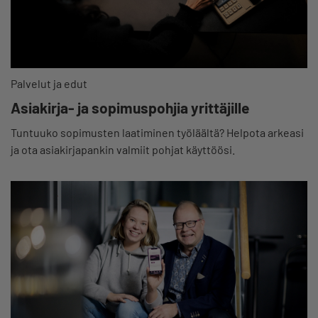
Palvelut ja edut
Asiakirja- ja sopimuspohjia yrittäjille
Tuntuuko sopimusten laatiminen työläältä? Helpota arkeasi
ja ota asiakirjapankin valmiit pohjat käyttöösi.