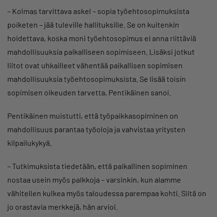
– Kolmas tarvittava askel – sopia työehtosopimuksista
poiketen – jää tuleville hallituksille. Se on kuitenkin
hoidettava, koska moni työehtosopimus ei anna riittäviä
mahdollisuuksia paikalliseen sopimiseen. Lisäksi jotkut
liitot ovat uhkailleet vähentää paikallisen sopimisen
mahdollisuuksia työehtosopimuksista. Se lisää toisin
sopimisen oikeuden tarvetta, Pentikäinen sanoi.
Pentikäinen muistutti, että työpaikkasopiminen on
mahdollisuus parantaa työoloja ja vahvistaa yritysten
kilpailukykyä.
– Tutkimuksista tiedetään, että paikallinen sopiminen
nostaa usein myös palkkoja – varsinkin, kun alamme
vähitellen kulkea myös taloudessa parempaa kohti. Siitä on
jo orastavia merkkejä, hän arvioi.