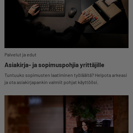
Palvelut ja edut
Asiakirja- ja sopimuspohjia yrittäjille
Tuntuuko sopimusten laatiminen työläältä? Helpota arkeasi
ja ota asiakirjapankin valmiit pohjat käyttöösi.