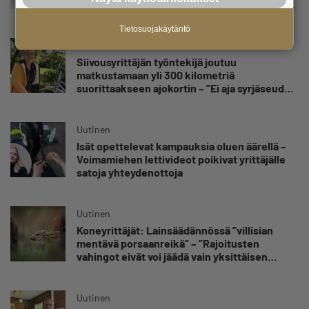
olen katsonut useasti kuolemaa silmiin, olen
oppinut kestämään myös yrittäjyyteen
kuuluvaa epävarmuutta”
Tietosuojakäytäntö
Uutinen
Siivousyrittäjän työntekijä joutuu
matkustamaan yli 300 kilometriä
suorittaakseen ajokortin – ”Ei aja syrjäseudun
etua”
Uutinen
Isät opettelevat kampauksia oluen äärellä –
Voimamiehen lettivideot poikivat yrittäjälle
satoja yhteydenottoja
Uutinen
Koneyrittäjät: Lainsäädännössä ”villisian
mentävä porsaanreikä” – ”Rajoitusten
vahingot eivät voi jäädä vain yksittäisen
yrittäjän harteille”
Uutinen