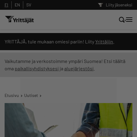
FI
EN
SV
Liity jäseneksi
Hae sivustolta tai kysy suoraan
YRITTÄJÄ, tule mukaan omiesi pariin! Liity
Yrittäjiin
.
Yrittäjien tekoälyltä
Vaikutamme ja verkostoimme ympäri Suomea! Etsi täältä
oma
paikallisyhdistyksesi
ja
aluejärjestösi
.
Hae
Suodata hakutuloksia: näytä kaikki sisältö
Etusivu
Uutiset