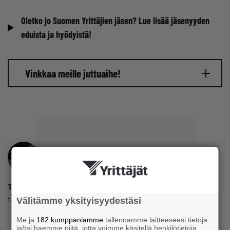
Oletko jo Suomen Yrittäjien jäsen? Lue lisää jäsenyyden
eduista ja hyödyistä!
Vinkkaa meille juttuaihe!
Toimitus
toimitus@yrittajat.fi
Välitämme yksityisyydestäsi
Me ja
182 kumppaniamme
tallennamme laitteeseesi tietoja
ja/tai haemme niitä, jotta voimme käsitellä henkilötietoja.