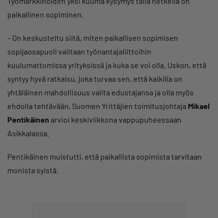
Työmarkkinoiden yksi kuuma kysymys tällä hetkellä on
paikallinen sopiminen.
– On keskusteltu siitä, miten paikallisen sopimisen
sopijaosapuoli valitaan työnantajaliittoihin
kuulumattomissa yrityksissä ja kuka se voi olla. Uskon, että
syntyy hyvä ratkaisu, joka turvaa sen, että kaikilla on
yhtäläinen mahdollisuus valita edustajansa ja olla myös
ehdolla tehtävään, Suomen Yrittäjien toimitusjohtaja
Mikael
Pentikäinen
arvioi keskiviikkona vappupuheessaan
Asikkalassa.
Pentikäinen muistutti, että paikallista sopimista tarvitaan
monista syistä.