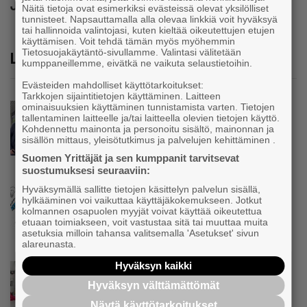
Jaa
Näitä tietoja ovat esimerkiksi evästeissä olevat yksilölliset
tunnisteet. Napsauttamalla alla olevaa linkkiä voit hyväksyä
tai hallinnoida valintojasi, kuten kieltää oikeutettujen etujen
käyttämisen. Voit tehdä tämän myös myöhemmin
Tietosuojakäytäntö-sivullamme. Valintasi välitetään
Lue lisää
kumppaneillemme, eivätkä ne vaikuta selaustietoihin.
Evästeiden mahdolliset käyttötarkoitukset:
Tarkkojen sijaintitietojen käyttäminen. Laitteen
ominaisuuksien käyttäminen tunnistamista varten. Tietojen
Uutinen
tallentaminen laitteelle ja/tai laitteella olevien tietojen käyttö.
Parikkalassa toimii yhä liike, jollainen alkaa
Kohdennettu mainonta ja personoitu sisältö, mainonnan ja
olla muualla harvinaisuus – Yrittäjä Hilkka
sisällön mittaus, yleisötutkimus ja palvelujen kehittäminen .
Myllylä tuntee asiakkaidensa jalat kuin
Suomen Yrittäjät ja sen kumppanit tarvitsevat
omansa
suostumuksesi seuraaviin:
Hyväksymällä sallitte tietojen käsittelyn palvelun sisällä,
Uutinen
hylkääminen voi vaikuttaa käyttäjäkokemukseen. Jotkut
Nämä yritykset nousivat AAA-luokkaan –
kolmannen osapuolen myyjät voivat käyttää oikeutettua
Katso lista
etuaan toimiakseen, voit vastustaa sitä tai muuttaa muita
asetuksia milloin tahansa valitsemalla 'Asetukset' sivun
alareunasta.
Hyväksyn kaikki
Uutinen
Kolmesta syövästä, uupumuksista ja
Hyväksyn välttämättömät
syömishäiriöstä selvinnyt Mira Rinne: ”Kun
Näytä käyttötarkoitukset