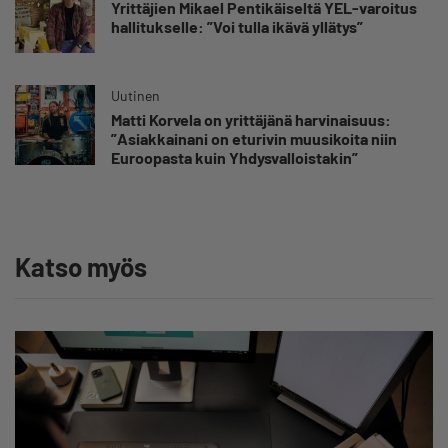
Yrittäjien Mikael Pentikäiseltä YEL-varoitus
hallitukselle: ”Voi tulla ikävä yllätys”
Uutinen
Matti Korvela on yrittäjänä harvinaisuus:
”Asiakkainani on eturivin muusikoita niin
Euroopasta kuin Yhdysvalloistakin”
Katso myös