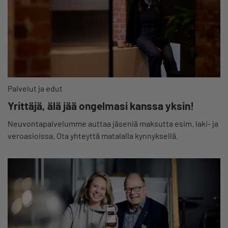
Palvelut ja edut
Yrittäjä, älä jää ongelmasi kanssa yksin!
Neuvontapalvelumme auttaa jäseniä maksutta esim. laki- ja
veroasioissa. Ota yhteyttä matalalla kynnyksellä.