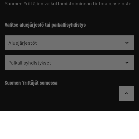
Suomen Yrittäjien vaikuttamistoiminnan tietosuojaseloste
Valitse aluejärjestö tai paikallisyhdistys
Aluejärjestöt
Paikallisyhdistykset
Suomen Yrittäjät somessa